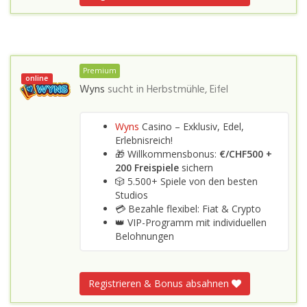
Premium
online
Wyns
sucht in
Herbstmühle, Eifel
Wyns
Casino – Exklusiv, Edel,
Erlebnisreich!
🎁 Willkommensbonus:
€/CHF500 +
200 Freispiele
sichern
🎲 5.500+ Spiele von den besten
Studios
💳 Bezahle flexibel: Fiat & Crypto
👑 VIP-Programm mit individuellen
Belohnungen
Registrieren & Bonus absahnen