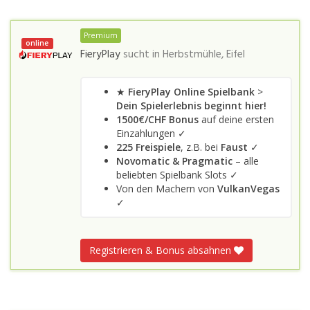
Premium
online
FieryPlay
sucht in
Herbstmühle, Eifel
★
FieryPlay Online Spielbank
>
Dein Spielerlebnis beginnt hier!
1500€/CHF Bonus
auf deine ersten
Einzahlungen ✓
225 Freispiele
, z.B. bei
Faust
✓
Novomatic & Pragmatic
– alle
beliebten Spielbank Slots ✓
Von den Machern von
VulkanVegas
✓
Registrieren & Bonus absahnen