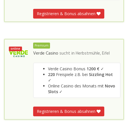
Registrieren & Bonus absahnen
Premium
online
Verde Casino
sucht in
Herbstmühle, Eifel
Verde Casino Bonus
1200 €
✓
220
Freispiele z.B. bei
Sizzling Hot
✓
Online Casino des Monats mit
Novo
Slots
✓
Registrieren & Bonus absahnen