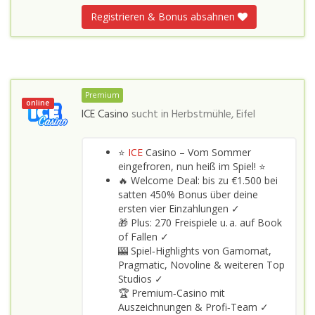
Registrieren & Bonus absahnen
Premium
online
ICE Casino
sucht in
Herbstmühle, Eifel
⭐
ICE
Casino – Vom Sommer
eingefroren, nun heiß im Spiel! ⭐
🔥 Welcome Deal: bis zu €1.500 bei
satten 450% Bonus über deine
ersten vier Einzahlungen ✓
🎁 Plus: 270 Freispiele u. a. auf Book
of Fallen ✓
🎰 Spiel‑Highlights von Gamomat,
Pragmatic, Novoline & weiteren Top
Studios ✓
🏆 Premium‑Casino mit
Auszeichnungen & Profi‑Team ✓