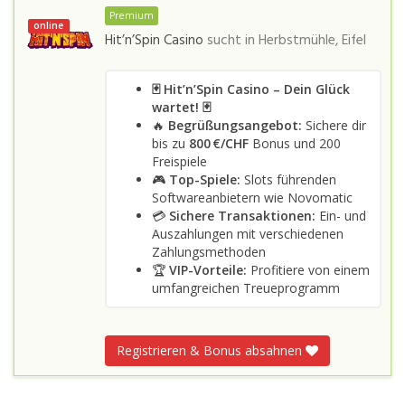
Premium
online
Hit’n’Spin Casino
sucht in
Herbstmühle, Eifel
🃏 Hit’n’Spin Casino – Dein Glück
wartet! 🃏
🔥
Begrüßungsangebot:
Sichere dir
bis zu
800 €/CHF
Bonus und 200
Freispiele
🎮
Top-Spiele:
Slots führenden
Softwareanbietern wie Novomatic
💳
Sichere Transaktionen:
Ein- und
Auszahlungen mit verschiedenen
Zahlungsmethoden
🏆
VIP-Vorteile:
Profitiere von einem
umfangreichen Treueprogramm
Registrieren & Bonus absahnen