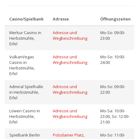
Casino/Spielbank
Adresse
Öffnungszeiten
Merkur Casino in
Adresse und
Mo-So: 09:00-
Herbstmühle,
Wegbeschreibung
23:00
Eifel
VulkanVegas
Adresse und
Mo-So: 10:00-
Casino in
Wegbeschreibung
24:00
Herbstmühle,
Eifel
Admiral Spielhalle
Adresse und
Mo-So: 09:00-
in Herbstmühle,
Wegbeschreibung
22:00
Eifel
Löwen Casino in
Adresse und
Mo-Sa: 10:00-
Herbstmühle,
Wegbeschreibung
23:00, So: 12:00-
Eifel
21:00
Spielbank Berlin
Potsdamer Platz,
Mo-So: 11:00-