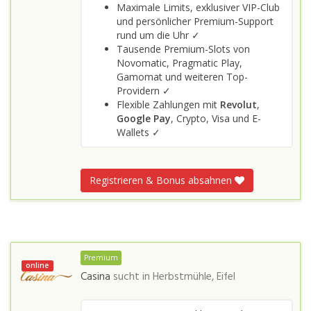
Maximale Limits, exklusiver VIP-Club
und persönlicher Premium-Support
rund um die Uhr ✓
Tausende Premium-Slots von
Novomatic, Pragmatic Play,
Gamomat und weiteren Top-
Providern ✓
Flexible Zahlungen mit
Revolut
,
Google Pay
, Crypto, Visa und E-
Wallets ✓
Registrieren & Bonus absahnen
Premium
online
Casina
sucht in
Herbstmühle, Eifel