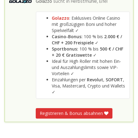
Golazzo
sucht in
Herbstmühle, Eifel
Golazzo
: Exklusives Online Casino
mit großzügigen Boni und hoher
Spielvielfalt ✓
Casino-Bonus:
100 % bis
2.000 € /
CHF + 200 Freispiele
✓
Sportbonus:
100 % bis
500 € / CHF
+ 20 € Gratiswette
✓
Ideal für High Roller mit hohen Ein-
und Auszahlungslimits sowie VIP-
Vorteilen ✓
Einzahlungen per
Revolut
,
SOFORT
,
Visa, Mastercard, Crypto und Wallets
✓
Registrieren & Bonus absahnen