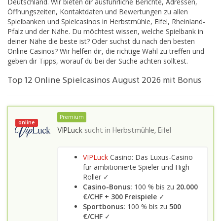
Deutschland. Wir bieten dir ausführliche Berichte, Adressen,
Öffnungszeiten, Kontaktdaten und Bewertungen zu allen
Spielbanken und Spielcasinos in Herbstmühle, Eifel, Rheinland-
Pfalz und der Nähe. Du möchtest wissen, welche Spielbank in
deiner Nähe die beste ist? Oder suchst du nach den besten
Online Casinos? Wir helfen dir, die richtige Wahl zu treffen und
geben dir Tipps, worauf du bei der Suche achten solltest.
Top 12 Online Spielcasinos August 2026 mit Bonus
Premium
online
VIPLuck
sucht in
Herbstmühle, Eifel
VIPLuck
Casino: Das Luxus-Casino
für ambitionierte Spieler und High
Roller ✓
Casino-Bonus:
100 % bis zu
20.000
€/CHF + 300 Freispiele
✓
Sportbonus:
100 % bis zu
500
€/CHF
✓