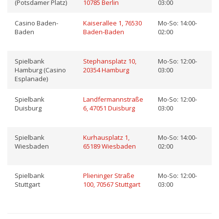
(Potsdamer Platz)
10785 Berlin
03:00
Casino Baden-
Kaiserallee 1, 76530
Mo-So: 14:00-
Baden
Baden-Baden
02:00
Spielbank
Stephansplatz 10,
Mo-So: 12:00-
Hamburg (Casino
20354 Hamburg
03:00
Esplanade)
Spielbank
Landfermannstraße
Mo-So: 12:00-
Duisburg
6, 47051 Duisburg
03:00
Spielbank
Kurhausplatz 1,
Mo-So: 14:00-
Wiesbaden
65189 Wiesbaden
02:00
Spielbank
Plieninger Straße
Mo-So: 12:00-
Stuttgart
100, 70567 Stuttgart
03:00