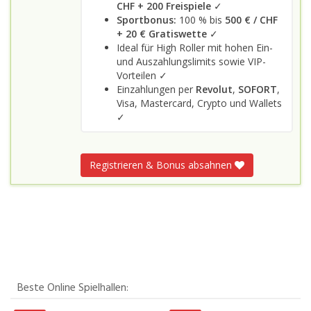
CHF + 200 Freispiele
✓
Sportbonus:
100 % bis
500 € / CHF
+ 20 € Gratiswette
✓
Ideal für High Roller mit hohen Ein-
und Auszahlungslimits sowie VIP-
Vorteilen ✓
Einzahlungen per
Revolut
,
SOFORT
,
Visa, Mastercard, Crypto und Wallets
✓
Registrieren & Bonus absahnen
Beste Online Spielhallen: