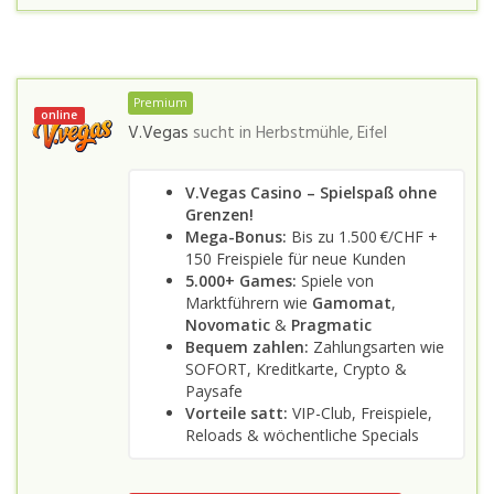
Premium
online
V.Vegas
sucht in
Herbstmühle, Eifel
V.Vegas Casino – Spielspaß ohne
Grenzen!
Mega-Bonus:
Bis zu 1.500 €/CHF +
150 Freispiele für neue Kunden
5.000+ Games:
Spiele von
Marktführern wie
Gamomat
,
Novomatic
&
Pragmatic
Bequem zahlen:
Zahlungsarten wie
SOFORT, Kreditkarte, Crypto &
Paysafe
Vorteile satt:
VIP-Club, Freispiele,
Reloads & wöchentliche Specials