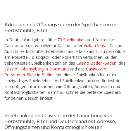
Adressen und Öffnungszeiten der Spielbanken in
Herbstmühle, Eifel
In Deutschland gibt es über
70 Spielbanken
und zahlreiche
Casinos wie die von Merkur Casinos oder
Vulkan Vegas
Casinos.
Auch in Herbstmühle, Eifel, Rheinland-Pfalz kannst du dein Glück
am Roulette-, Blackjack- oder Pokertisch versuchen. Zu den
bekanntesten Spielbanken zählen das
Casino Baden-Baden
, das
Casino Hohensyburg in Dortmund
und das
Casino am
Potsdamer Platz
in
Berlin
. Jede dieser Spielbanken bietet ein
einzigartiges Spielerlebnis. Auf Spielbanksuche.com findest du
alle nötigen Informationen wie Öffnungszeiten, Adressen und
Kontaktmöglichkeiten, damit du schnell die perfekte Spielbank
für deinen Besuch findest.
Spielbanken und Casinos in der Umgebung von
Herbstmühle, Eifel und Deutschland mit Adresse,
Öffnungszeiten und Kontaktmöglichkeiten