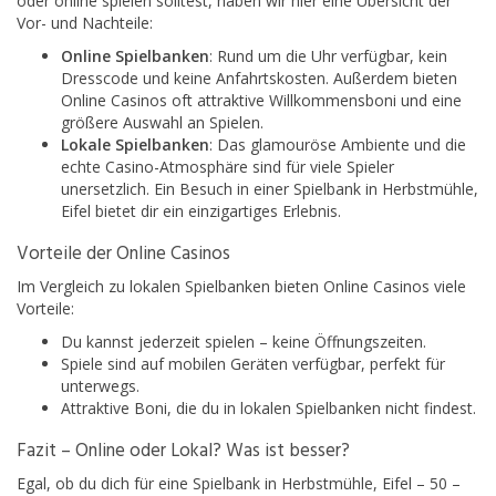
oder online spielen solltest, haben wir hier eine Übersicht der
Vor- und Nachteile:
Online Spielbanken
: Rund um die Uhr verfügbar, kein
Dresscode und keine Anfahrtskosten. Außerdem bieten
Online Casinos oft attraktive Willkommensboni und eine
größere Auswahl an Spielen.
Lokale Spielbanken
: Das glamouröse Ambiente und die
echte Casino-Atmosphäre sind für viele Spieler
unersetzlich. Ein Besuch in einer Spielbank in Herbstmühle,
Eifel bietet dir ein einzigartiges Erlebnis.
Vorteile der Online Casinos
Im Vergleich zu lokalen Spielbanken bieten Online Casinos viele
Vorteile:
Du kannst jederzeit spielen – keine Öffnungszeiten.
Spiele sind auf mobilen Geräten verfügbar, perfekt für
unterwegs.
Attraktive Boni, die du in lokalen Spielbanken nicht findest.
Fazit – Online oder Lokal? Was ist besser?
Egal, ob du dich für eine Spielbank in Herbstmühle, Eifel – 50 –