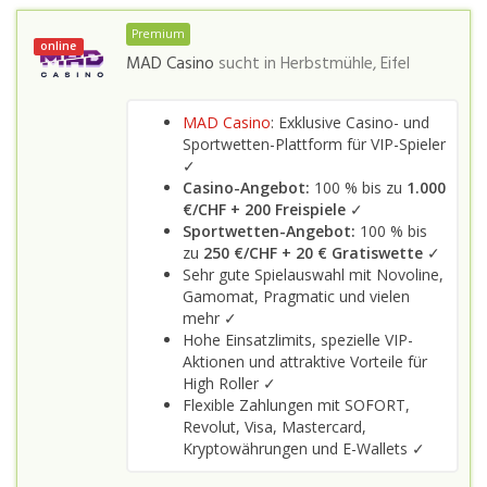
Premium
online
MAD Casino
sucht in
Herbstmühle, Eifel
MAD Casino
: Exklusive Casino- und
Sportwetten-Plattform für VIP-Spieler
✓
Casino-Angebot:
100 % bis zu
1.000
€/CHF + 200 Freispiele
✓
Sportwetten-Angebot:
100 % bis
zu
250 €/CHF + 20 € Gratiswette
✓
Sehr gute Spielauswahl mit Novoline,
Gamomat, Pragmatic und vielen
mehr ✓
Hohe Einsatzlimits, spezielle VIP-
Aktionen und attraktive Vorteile für
High Roller ✓
Flexible Zahlungen mit SOFORT,
Revolut, Visa, Mastercard,
Kryptowährungen und E-Wallets ✓