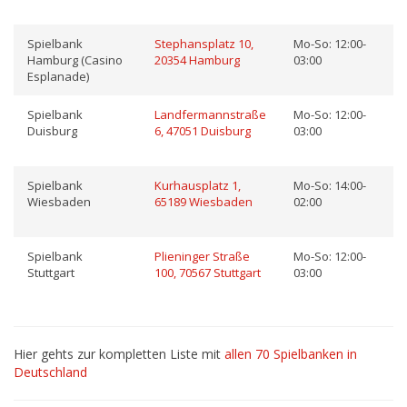
Spielbank
Stephansplatz 10,
Mo-So: 12:00-
Hamburg (Casino
20354 Hamburg
03:00
Esplanade)
Spielbank
Landfermannstraße
Mo-So: 12:00-
Duisburg
6, 47051 Duisburg
03:00
Spielbank
Kurhausplatz 1,
Mo-So: 14:00-
Wiesbaden
65189 Wiesbaden
02:00
Spielbank
Plieninger Straße
Mo-So: 12:00-
Stuttgart
100, 70567 Stuttgart
03:00
Hier gehts zur kompletten Liste mit
allen 70 Spielbanken in
Deutschland