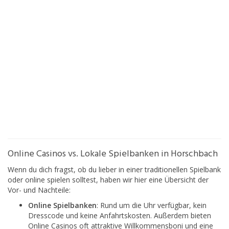
Online Casinos vs. Lokale Spielbanken in Horschbach
Wenn du dich fragst, ob du lieber in einer traditionellen Spielbank
oder online spielen solltest, haben wir hier eine Übersicht der
Vor- und Nachteile:
Online Spielbanken
: Rund um die Uhr verfügbar, kein
Dresscode und keine Anfahrtskosten. Außerdem bieten
Online Casinos oft attraktive Willkommensboni und eine