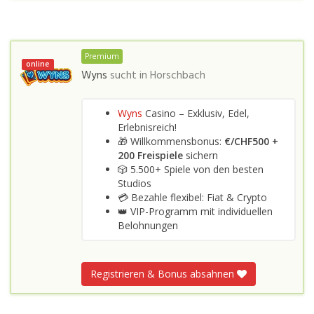
Premium
online
Wyns
sucht in
Horschbach
Wyns
Casino – Exklusiv, Edel,
Erlebnisreich!
🎁 Willkommensbonus:
€/CHF500 +
200 Freispiele
sichern
🎲 5.500+ Spiele von den besten
Studios
💳 Bezahle flexibel: Fiat & Crypto
👑 VIP-Programm mit individuellen
Belohnungen
Registrieren & Bonus absahnen