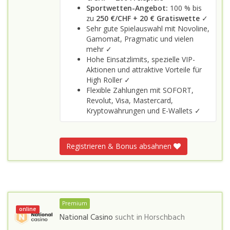
Sportwetten-Angebot:
100 % bis
zu
250 €/CHF + 20 € Gratiswette
✓
Sehr gute Spielauswahl mit Novoline,
Gamomat, Pragmatic und vielen
mehr ✓
Hohe Einsatzlimits, spezielle VIP-
Aktionen und attraktive Vorteile für
High Roller ✓
Flexible Zahlungen mit SOFORT,
Revolut, Visa, Mastercard,
Kryptowährungen und E-Wallets ✓
Registrieren & Bonus absahnen
Premium
online
National Casino
sucht in
Horschbach