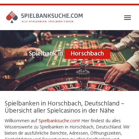
Skip
to
main
Toggl
content
navig
Spielbank in
Horschbach
Spielbanken in Horschbach, Deutschland –
Übersicht aller Spielcasinos in der Nähe
Willkommen auf
Spielbanksuche.com
! Hier findest du alles
Wissenswerte zu Spielbanken in Horschbach, Deutschland. Wir
bieten dir ausführliche Berichte, Adressen, Öffnungszeiten,