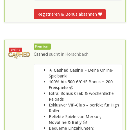
Registrieren & Bonus absahnen
Premium
online
Cashed
sucht in
Horschbach
★
Cashed Casino
– Deine Online-
Spielbank!
100% bis 500 €/CHF
Bonus +
200
Freispiele
💰
Extra:
Bonus Crab
& wöchentliche
Reloads
Exklusiver
VIP-Club
– perfekt für High
Roller
Beliebte Spiele von
Merkur
,
Novoline
&
Bally
🎲
Bequeme Einzahlungen: