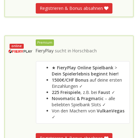
Registrieren & Bonus absahnen
Premium
online
FieryPlay
sucht in
Horschbach
★
FieryPlay Online Spielbank
>
Dein Spielerlebnis beginnt hier!
1500€/CHF Bonus
auf deine ersten
Einzahlungen ✓
225 Freispiele
, z.B. bei
Faust
✓
Novomatic & Pragmatic
– alle
beliebten Spielbank Slots ✓
Von den Machern von
VulkanVegas
✓