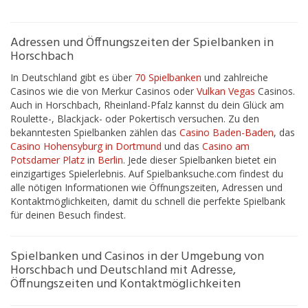
Adressen und Öffnungszeiten der Spielbanken in
Horschbach
In Deutschland gibt es über
70 Spielbanken
und zahlreiche
Casinos wie die von Merkur Casinos oder
Vulkan Vegas
Casinos.
Auch in Horschbach, Rheinland-Pfalz kannst du dein Glück am
Roulette-, Blackjack- oder Pokertisch versuchen. Zu den
bekanntesten Spielbanken zählen das
Casino Baden-Baden
, das
Casino Hohensyburg in Dortmund
und das
Casino am
Potsdamer Platz
in
Berlin
. Jede dieser Spielbanken bietet ein
einzigartiges Spielerlebnis. Auf Spielbanksuche.com findest du
alle nötigen Informationen wie Öffnungszeiten, Adressen und
Kontaktmöglichkeiten, damit du schnell die perfekte Spielbank
für deinen Besuch findest.
Spielbanken und Casinos in der Umgebung von
Horschbach und Deutschland mit Adresse,
Öffnungszeiten und Kontaktmöglichkeiten