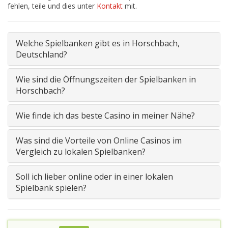
fehlen, teile und dies unter
Kontakt
mit.
Welche Spielbanken gibt es in Horschbach,
Deutschland?
Wie sind die Öffnungszeiten der Spielbanken in
Horschbach?
Wie finde ich das beste Casino in meiner Nähe?
Was sind die Vorteile von Online Casinos im
Vergleich zu lokalen Spielbanken?
Soll ich lieber online oder in einer lokalen
Spielbank spielen?