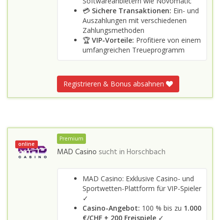
Softwareanbietern wie Novomatic
💳
Sichere Transaktionen:
Ein- und
Auszahlungen mit verschiedenen
Zahlungsmethoden
🏆
VIP-Vorteile:
Profitiere von einem
umfangreichen Treueprogramm
Registrieren & Bonus absahnen
Premium
online
MAD Casino
sucht in
Horschbach
MAD Casino: Exklusive Casino- und
Sportwetten-Plattform für VIP-Spieler
✓
Casino-Angebot:
100 % bis zu
1.000
€/CHF + 200 Freispiele
✓