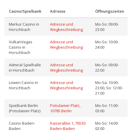
Casino/Spielbank
Adresse
Öffnungszeiten
Merkur Casino in
Adresse und
Mo-So: 09:00-
Horschbach
Wegbeschreibung
23:00
VulkanVegas
Adresse und
Mo-So: 10:00-
Casino in
Wegbeschreibung
24:00
Horschbach
Admiral Spielhalle
Adresse und
Mo-So: 09:00-
in Horschbach
Wegbeschreibung
22:00
Löwen Casino in
Adresse und
Mo-Sa: 10:00-
Horschbach
Wegbeschreibung
23:00, So: 12:00-
21:00
Spielbank Berlin
Potsdamer Platz,
Mo-So: 11:00-
(Potsdamer Platz)
10785 Berlin
03:00
Casino Baden-
Kaiserallee 1, 76530
Mo-So: 14:00-
Baden
Baden-Baden
02:00