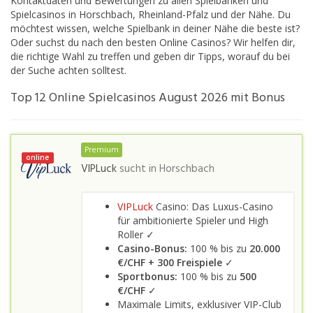
Kontaktdaten und Bewertungen zu allen Spielbanken und
Spielcasinos in Horschbach, Rheinland-Pfalz und der Nähe. Du
möchtest wissen, welche Spielbank in deiner Nähe die beste ist?
Oder suchst du nach den besten Online Casinos? Wir helfen dir,
die richtige Wahl zu treffen und geben dir Tipps, worauf du bei
der Suche achten solltest.
Top 12 Online Spielcasinos August 2026 mit Bonus
Premium
online
VIPLuck
sucht in
Horschbach
VIPLuck
Casino: Das Luxus-Casino
für ambitionierte Spieler und High
Roller ✓
Casino-Bonus:
100 % bis zu
20.000
€/CHF + 300 Freispiele
✓
Sportbonus:
100 % bis zu
500
€/CHF
✓
Maximale Limits, exklusiver VIP-Club