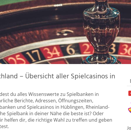
land – Übersicht aller Spielcasinos in
indest du alles Wissenswerte zu Spielbanken in
rliche Berichte, Adressen, Öffnungszeiten,
banken und Spielcasinos in Hüblingen, Rheinland-
he Spielbank in deiner Nähe die beste ist? Oder
 helfen dir, die richtige Wahl zu treffen und geben
test.
J