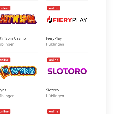
online
online
t’n’Spin Casino
FieryPlay
üblingen
Hüblingen
online
online
yns
Slotoro
üblingen
Hüblingen
online
online