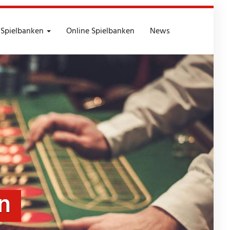
Spielbanken
Online Spielbanken
News
n