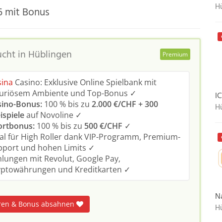
H
6 mit Bonus
ucht in
Hüblingen
Premium
sina
Casino: Exklusive Online Spielbank mit
xuriösem Ambiente und Top-Bonus ✓
I
sino-Bonus:
100 % bis zu
2.000 €/CHF + 300
H
ispiele
auf Novoline ✓
ortbonus:
100 % bis zu
500 €/CHF
✓
al für High Roller dank VIP-Programm, Premium-
pport und hohen Limits ✓
lungen mit Revolut, Google Pay,
yptowährungen und Kreditkarten ✓
N
eren & Bonus absahnen
H