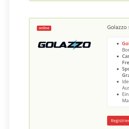
Golazzo
online
Go
Bon
Ca
Fre
Sp
Gr
Ide
Aus
Ei
Mas
Registri