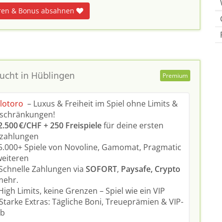
eren & Bonus absahnen
ucht in
Hüblingen
Premium
lotoro
– Luxus & Freiheit im Spiel ohne Limits &
nschränkungen!
2.500 €/CHF + 250 Freispiele
für deine ersten
nzahlungen
5.000+ Spiele von Novoline, Gamomat, Pragmatic
weiteren
Schnelle Zahlungen via
SOFORT
,
Paysafe, Crypto
mehr.
High Limits, keine Grenzen – Spiel wie ein VIP
Starke Extras: Tägliche Boni, Treueprämien & VIP-
ub