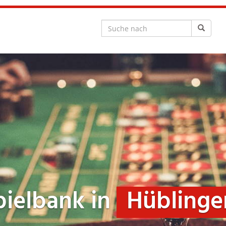
pielbank in
Hüblinge