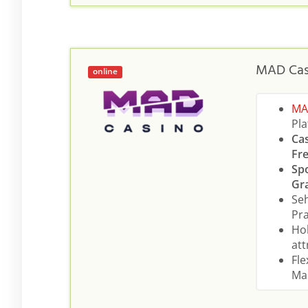
MAD Cas
online
MA
Pla
Ca
Fre
Sp
Gr
Se
Pr
Hoh
att
Fle
Ma