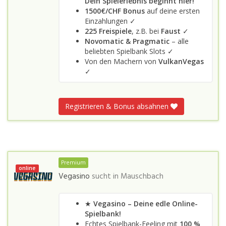
Dein Spielerlebnis beginnt hier!
1500€/CHF Bonus
auf deine ersten
Einzahlungen ✓
225 Freispiele
, z.B. bei
Faust
✓
Novomatic & Pragmatic
– alle
beliebten Spielbank Slots ✓
Von den Machern von
VulkanVegas
✓
Registrieren & Bonus absahnen
Premium
online
Vegasino
sucht in
Mauschbach
★
Vegasino – Deine edle Online-
Spielbank!
Echtes Spielbank-Feeling mit
100 %