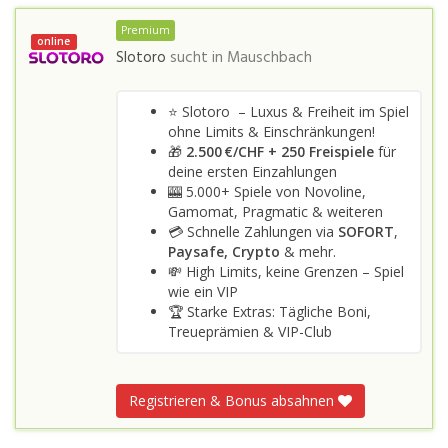
Premium
online
Slotoro
sucht in
Mauschbach
⭐ Slotoro – Luxus & Freiheit im Spiel
ohne Limits & Einschränkungen!
🎁
2.500 €/CHF + 250 Freispiele
für
deine ersten Einzahlungen
🎰 5.000+ Spiele von Novoline,
Gamomat, Pragmatic & weiteren
💳 Schnelle Zahlungen via
SOFORT
,
Paysafe, Crypto
& mehr.
💸 High Limits, keine Grenzen – Spiel
wie ein VIP
🏆 Starke Extras: Tägliche Boni,
Treueprämien & VIP-Club
Registrieren & Bonus absahnen