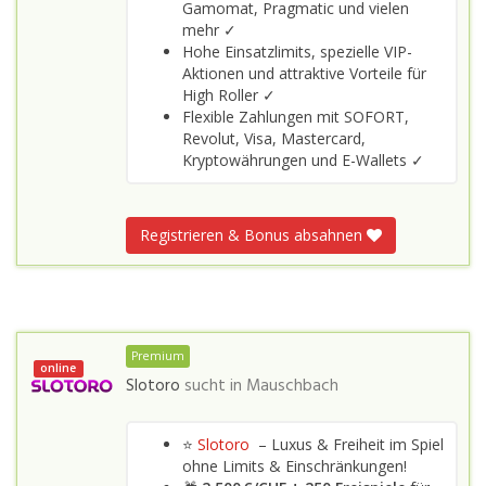
Gamomat, Pragmatic und vielen
mehr ✓
Hohe Einsatzlimits, spezielle VIP-
Aktionen und attraktive Vorteile für
High Roller ✓
Flexible Zahlungen mit SOFORT,
Revolut, Visa, Mastercard,
Kryptowährungen und E-Wallets ✓
Registrieren & Bonus absahnen
Premium
online
Slotoro
sucht in
Mauschbach
⭐
Slotoro
– Luxus & Freiheit im Spiel
ohne Limits & Einschränkungen!