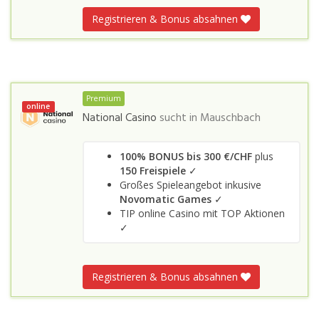
Registrieren & Bonus absahnen
Premium
online
National Casino
sucht in
Mauschbach
100% BONUS bis 300 €/CHF
plus
150 Freispiele
✓
Großes Spieleangebot inkusive
Novomatic Games
✓
TIP online Casino mit TOP Aktionen
✓
Registrieren & Bonus absahnen