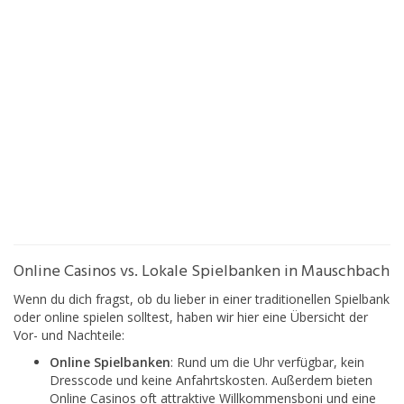
Online Casinos vs. Lokale Spielbanken in Mauschbach
Wenn du dich fragst, ob du lieber in einer traditionellen Spielbank
oder online spielen solltest, haben wir hier eine Übersicht der
Vor- und Nachteile:
Online Spielbanken
: Rund um die Uhr verfügbar, kein
Dresscode und keine Anfahrtskosten. Außerdem bieten
Online Casinos oft attraktive Willkommensboni und eine