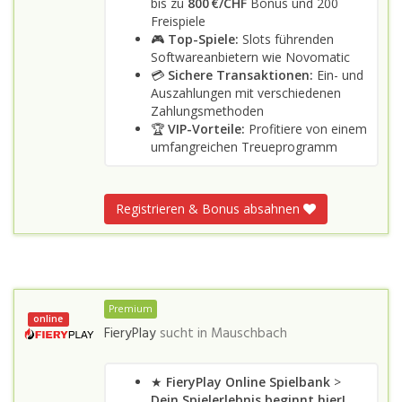
bis zu
800 €/CHF
Bonus und 200
Freispiele
🎮
Top-Spiele:
Slots führenden
Softwareanbietern wie Novomatic
💳
Sichere Transaktionen:
Ein- und
Auszahlungen mit verschiedenen
Zahlungsmethoden
🏆
VIP-Vorteile:
Profitiere von einem
umfangreichen Treueprogramm
Registrieren & Bonus absahnen
Premium
online
FieryPlay
sucht in
Mauschbach
★
FieryPlay Online Spielbank
>
Dein Spielerlebnis beginnt hier!