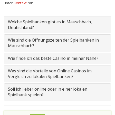
unter
Kontakt
mit.
Welche Spielbanken gibt es in Mauschbach,
Deutschland?
Wie sind die Öffnungszeiten der Spielbanken in
Mauschbach?
Wie finde ich das beste Casino in meiner Nähe?
Was sind die Vorteile von Online Casinos im
Vergleich zu lokalen Spielbanken?
Soll ich lieber online oder in einer lokalen
Spielbank spielen?