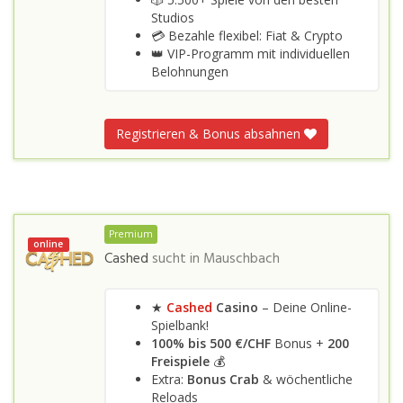
Studios
💳 Bezahle flexibel: Fiat & Crypto
👑 VIP-Programm mit individuellen
Belohnungen
Registrieren & Bonus absahnen
Premium
online
Cashed
sucht in
Mauschbach
★
Cashed
Casino
– Deine Online-
Spielbank!
100% bis 500 €/CHF
Bonus +
200
Freispiele
💰
Extra:
Bonus Crab
& wöchentliche
Reloads