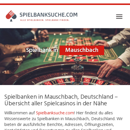
Skip
to
main
Toggl
content
navig
Spielbank in
Mauschbach
Spielbanken in Mauschbach, Deutschland –
Übersicht aller Spielcasinos in der Nähe
Willkommen auf
Spielbanksuche.com
! Hier findest du alles
Wissenswerte zu Spielbanken in Mauschbach, Deutschland. Wir
bieten dir ausführliche Berichte, Adressen, Öffnungszeiten,