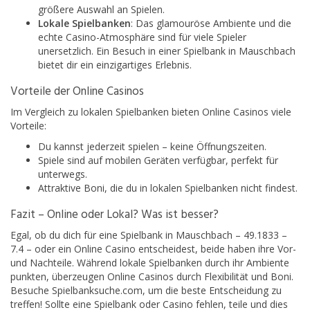
größere Auswahl an Spielen.
Lokale Spielbanken
: Das glamouröse Ambiente und die
echte Casino-Atmosphäre sind für viele Spieler
unersetzlich. Ein Besuch in einer Spielbank in Mauschbach
bietet dir ein einzigartiges Erlebnis.
Vorteile der Online Casinos
Im Vergleich zu lokalen Spielbanken bieten Online Casinos viele
Vorteile:
Du kannst jederzeit spielen – keine Öffnungszeiten.
Spiele sind auf mobilen Geräten verfügbar, perfekt für
unterwegs.
Attraktive Boni, die du in lokalen Spielbanken nicht findest.
Fazit – Online oder Lokal? Was ist besser?
Egal, ob du dich für eine Spielbank in Mauschbach – 49.1833 –
7.4 – oder ein Online Casino entscheidest, beide haben ihre Vor-
und Nachteile. Während lokale Spielbanken durch ihr Ambiente
punkten, überzeugen Online Casinos durch Flexibilität und Boni.
Besuche Spielbanksuche.com, um die beste Entscheidung zu
treffen! Sollte eine Spielbank oder Casino fehlen, teile und dies