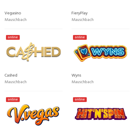
Vegasino
FieryPlay
Mauschbach
Mauschbach
online
online
Cashed
Wyns
Mauschbach
Mauschbach
online
online