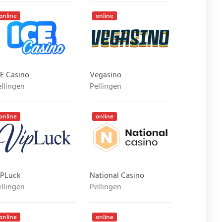
online
online
CE Casino
Vegasino
ellingen
Pellingen
online
online
IPLuck
National Casino
ellingen
Pellingen
online
online