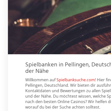
Spielbanken in Pellingen, Deutsch
der Nähe
Willkommen auf
Spielbanksuche.com
! Hier f
Pellingen, Deutschland. Wir bieten dir ausfüh
Kontaktdaten und Bewertungen zu allen Spielb
und der Nähe. Du möchtest wissen, welche Spi
nach den besten Online Casinos? Wir helfen dir
worauf du bei der Suche achten solltest.