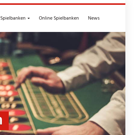
Spielbanken
Online Spielbanken
News
n