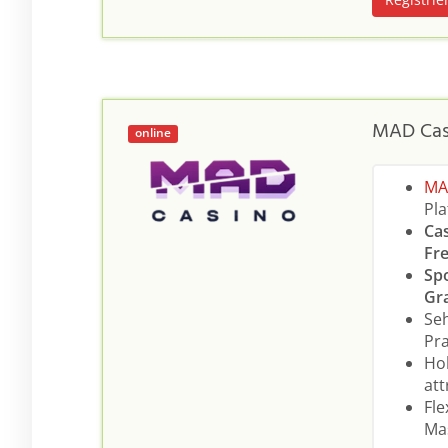
MAD Cas
online
MA
Pla
Ca
Fre
Sp
Gr
Se
Pr
Hoh
att
Fle
Ma