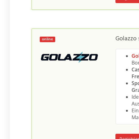
Golazzo
online
Go
Bon
Ca
Fre
Sp
Gr
Ide
Aus
Ei
Mas
Registri