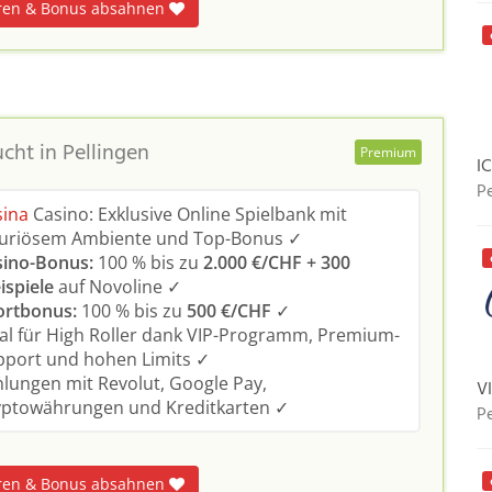
eren & Bonus absahnen
ucht in
Pellingen
Premium
I
P
sina
Casino: Exklusive Online Spielbank mit
xuriösem Ambiente und Top-Bonus ✓
sino-Bonus:
100 % bis zu
2.000 €/CHF + 300
ispiele
auf Novoline ✓
ortbonus:
100 % bis zu
500 €/CHF
✓
al für High Roller dank VIP-Programm, Premium-
pport und hohen Limits ✓
lungen mit Revolut, Google Pay,
V
yptowährungen und Kreditkarten ✓
P
eren & Bonus absahnen