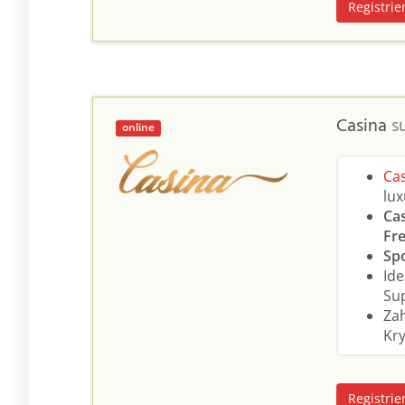
Registri
Casina
s
online
Ca
lu
Ca
Fre
Sp
Ide
Su
Zah
Kr
Registri