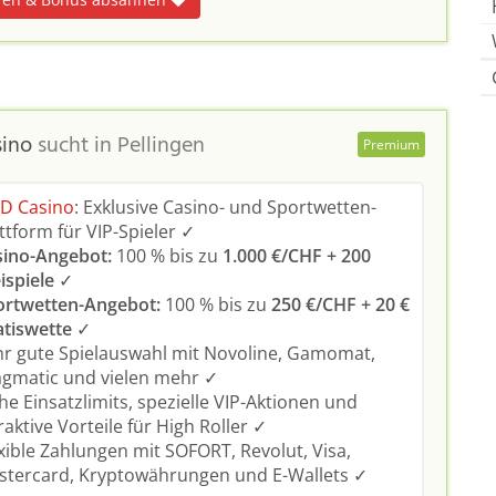
ino
sucht in
Pellingen
Premium
D Casino
: Exklusive Casino- und Sportwetten-
ttform für VIP-Spieler ✓
sino-Angebot:
100 % bis zu
1.000 €/CHF + 200
ispiele
✓
ortwetten-Angebot:
100 % bis zu
250 €/CHF + 20 €
atiswette
✓
hr gute Spielauswahl mit Novoline, Gamomat,
agmatic und vielen mehr ✓
e Einsatzlimits, spezielle VIP-Aktionen und
raktive Vorteile für High Roller ✓
xible Zahlungen mit SOFORT, Revolut, Visa,
stercard, Kryptowährungen und E-Wallets ✓