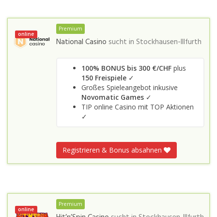
Premium
online
National Casino
sucht in
Stockhausen-Illfurth
100% BONUS bis 300 €/CHF
plus
150 Freispiele
✓
Großes Spieleangebot inkusive
Novomatic Games
✓
TIP online Casino mit TOP Aktionen
✓
Registrieren & Bonus absahnen
Premium
online