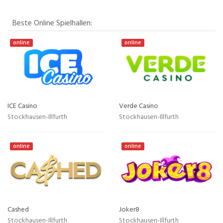
Beste Online Spielhallen:
online
online
ICE Casino
Verde Casino
Stockhausen-Illfurth
Stockhausen-Illfurth
online
online
Cashed
Joker8
Stockhausen-Illfurth
Stockhausen-Illfurth