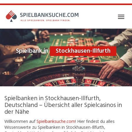
Skip
to
main
Toggl
content
navig
Spielbank in
Stockhausen-Illfurth
Spielbanken in Stockhausen-Illfurth,
Deutschland – Übersicht aller Spielcasinos in
der Nähe
Willkommen auf
Spielbanksuche.com
! Hier findest du alles
Wissenswerte zu Spielbanken in Stockhausen-Illfurth,