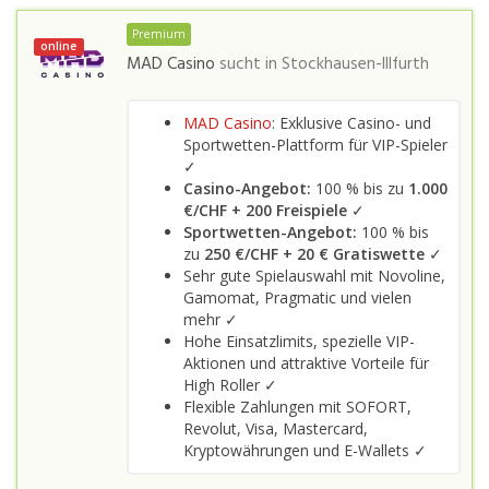
Premium
online
MAD Casino
sucht in
Stockhausen-Illfurth
MAD Casino
: Exklusive Casino- und
Sportwetten-Plattform für VIP-Spieler
✓
Casino-Angebot:
100 % bis zu
1.000
€/CHF + 200 Freispiele
✓
Sportwetten-Angebot:
100 % bis
zu
250 €/CHF + 20 € Gratiswette
✓
Sehr gute Spielauswahl mit Novoline,
Gamomat, Pragmatic und vielen
mehr ✓
Hohe Einsatzlimits, spezielle VIP-
Aktionen und attraktive Vorteile für
High Roller ✓
Flexible Zahlungen mit SOFORT,
Revolut, Visa, Mastercard,
Kryptowährungen und E-Wallets ✓