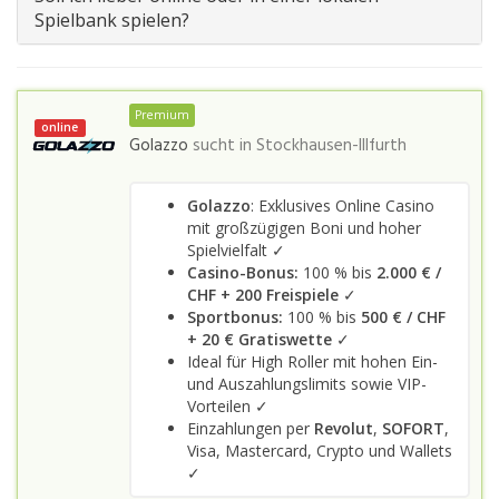
Spielbank spielen?
Premium
online
Golazzo
sucht in
Stockhausen-Illfurth
Golazzo
: Exklusives Online Casino
mit großzügigen Boni und hoher
Spielvielfalt ✓
Casino-Bonus:
100 % bis
2.000 € /
CHF + 200 Freispiele
✓
Sportbonus:
100 % bis
500 € / CHF
+ 20 € Gratiswette
✓
Ideal für High Roller mit hohen Ein-
und Auszahlungslimits sowie VIP-
Vorteilen ✓
Einzahlungen per
Revolut
,
SOFORT
,
Visa, Mastercard, Crypto und Wallets
✓