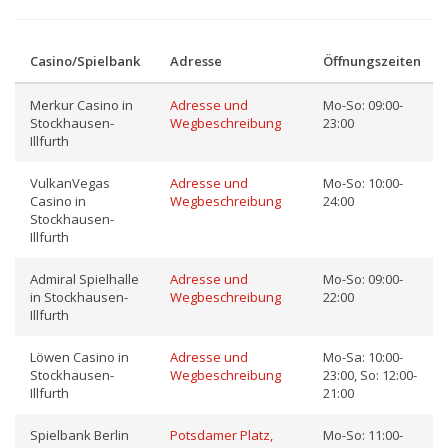
Casino/Spielbank
Adresse
Öffnungszeiten
Merkur Casino in
Adresse und
Mo-So: 09:00-
Stockhausen-
Wegbeschreibung
23:00
Illfurth
VulkanVegas
Adresse und
Mo-So: 10:00-
Casino in
Wegbeschreibung
24:00
Stockhausen-
Illfurth
Admiral Spielhalle
Adresse und
Mo-So: 09:00-
in Stockhausen-
Wegbeschreibung
22:00
Illfurth
Löwen Casino in
Adresse und
Mo-Sa: 10:00-
Stockhausen-
Wegbeschreibung
23:00, So: 12:00-
Illfurth
21:00
Spielbank Berlin
Potsdamer Platz,
Mo-So: 11:00-