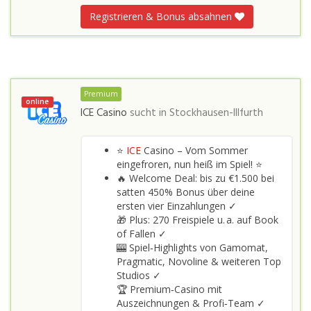
Registrieren & Bonus absahnen
Premium
online
ICE Casino
sucht in
Stockhausen-Illfurth
⭐
ICE
Casino – Vom Sommer
eingefroren, nun heiß im Spiel! ⭐
🔥 Welcome Deal: bis zu €1.500 bei
satten 450% Bonus über deine
ersten vier Einzahlungen ✓
🎁 Plus: 270 Freispiele u. a. auf Book
of Fallen ✓
🎰 Spiel‑Highlights von Gamomat,
Pragmatic, Novoline & weiteren Top
Studios ✓
🏆 Premium‑Casino mit
Auszeichnungen & Profi‑Team ✓