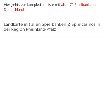
Hier gehts zur kompletten Liste mit
allen 70 Spielbanken in
Deutschland
Landkarte mit allen Spielbanken & Spielcasinos in
der Region Rheinland-Pfalz