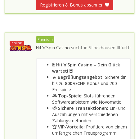
Registrieren & Bonus absahnen
Premium
online
Hit’n’Spin Casino
sucht in
Stockhausen-Illfurth
🃏 Hit’n’Spin Casino – Dein Glück
wartet! 🃏
🔥
Begrüßungsangebot:
Sichere dir
bis zu
800 €/CHF
Bonus und 200
Freispiele
🎮
Top-Spiele:
Slots führenden
Softwareanbietern wie Novomatic
💳
Sichere Transaktionen:
Ein- und
Auszahlungen mit verschiedenen
Zahlungsmethoden
🏆
VIP-Vorteile:
Profitiere von einem
umfangreichen Treueprogramm