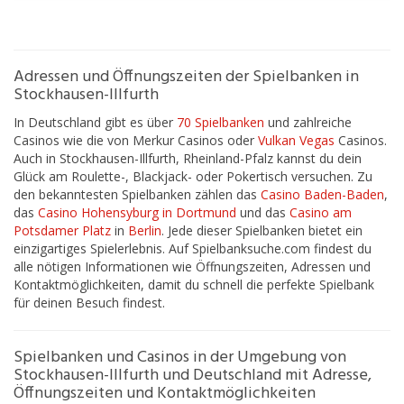
Adressen und Öffnungszeiten der Spielbanken in
Stockhausen-Illfurth
In Deutschland gibt es über
70 Spielbanken
und zahlreiche
Casinos wie die von Merkur Casinos oder
Vulkan Vegas
Casinos.
Auch in Stockhausen-Illfurth, Rheinland-Pfalz kannst du dein
Glück am Roulette-, Blackjack- oder Pokertisch versuchen. Zu
den bekanntesten Spielbanken zählen das
Casino Baden-Baden
,
das
Casino Hohensyburg in Dortmund
und das
Casino am
Potsdamer Platz
in
Berlin
. Jede dieser Spielbanken bietet ein
einzigartiges Spielerlebnis. Auf Spielbanksuche.com findest du
alle nötigen Informationen wie Öffnungszeiten, Adressen und
Kontaktmöglichkeiten, damit du schnell die perfekte Spielbank
für deinen Besuch findest.
Spielbanken und Casinos in der Umgebung von
Stockhausen-Illfurth und Deutschland mit Adresse,
Öffnungszeiten und Kontaktmöglichkeiten