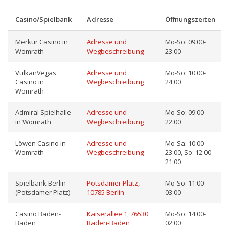
Casino/Spielbank
Adresse
Öffnungszeiten
Merkur Casino in
Adresse und
Mo-So: 09:00-
Womrath
Wegbeschreibung
23:00
VulkanVegas
Adresse und
Mo-So: 10:00-
Casino in
Wegbeschreibung
24:00
Womrath
Admiral Spielhalle
Adresse und
Mo-So: 09:00-
in Womrath
Wegbeschreibung
22:00
Löwen Casino in
Adresse und
Mo-Sa: 10:00-
Womrath
Wegbeschreibung
23:00, So: 12:00-
21:00
Spielbank Berlin
Potsdamer Platz,
Mo-So: 11:00-
(Potsdamer Platz)
10785 Berlin
03:00
Casino Baden-
Kaiserallee 1, 76530
Mo-So: 14:00-
Baden
Baden-Baden
02:00