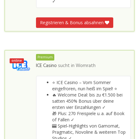
✓
Registrieren & Bonus absahnen
Premium
online
ICE Casino
sucht in
Womrath
⭐ ICE Casino – Vom Sommer
eingefroren, nun heiß im Spiel! ⭐
🔥 Welcome Deal: bis zu €1.500 bei
satten 450% Bonus über deine
ersten vier Einzahlungen ✓
🎁 Plus: 270 Freispiele u. a. auf Book
of Fallen ✓
🎰 Spiel‑Highlights von Gamomat,
Pragmatic, Novoline & weiteren Top
Studios ✓