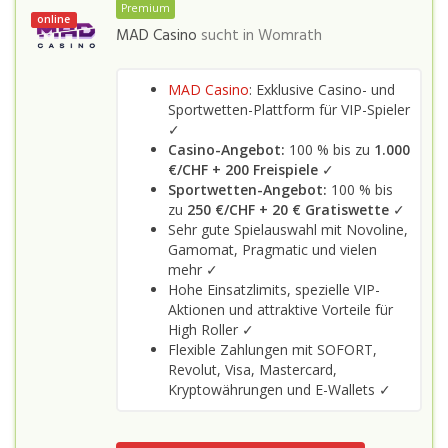
Premium
online
MAD Casino
sucht in
Womrath
MAD Casino
: Exklusive Casino- und
Sportwetten-Plattform für VIP-Spieler
✓
Casino-Angebot:
100 % bis zu
1.000
€/CHF + 200 Freispiele
✓
Sportwetten-Angebot:
100 % bis
zu
250 €/CHF + 20 € Gratiswette
✓
Sehr gute Spielauswahl mit Novoline,
Gamomat, Pragmatic und vielen
mehr ✓
Hohe Einsatzlimits, spezielle VIP-
Aktionen und attraktive Vorteile für
High Roller ✓
Flexible Zahlungen mit SOFORT,
Revolut, Visa, Mastercard,
Kryptowährungen und E-Wallets ✓