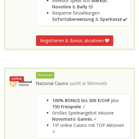
Beliebte Spiele von
Merkur
,
Novoline
&
Bally
🎲
Bequeme Einzahlungen:
Sofortüberweisung
&
Sparkasse
✔️
Registrieren & Bonus absahnen
Premium
online
National Casino
sucht in
Womrath
100% BONUS bis 300 €/CHF
plus
150 Freispiele
✓
Großes Spieleangebot inkusive
Novomatic Games
✓
TIP online Casino mit TOP Aktionen
✓