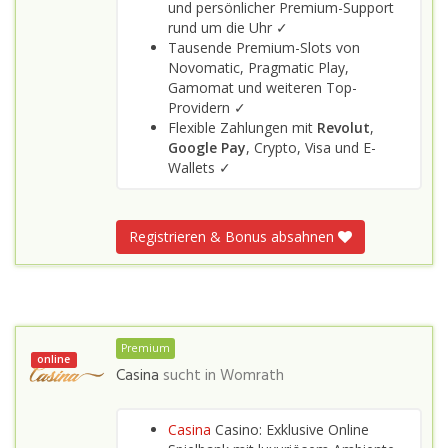
und persönlicher Premium-Support
rund um die Uhr ✓
Tausende Premium-Slots von
Novomatic, Pragmatic Play,
Gamomat und weiteren Top-
Providern ✓
Flexible Zahlungen mit
Revolut
,
Google Pay
, Crypto, Visa und E-
Wallets ✓
Registrieren & Bonus absahnen
Premium
online
Casina
sucht in
Womrath
Casina
Casino: Exklusive Online