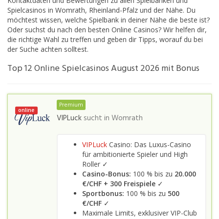
Kontaktdaten und Bewertungen zu allen Spielbanken und
Spielcasinos in Womrath, Rheinland-Pfalz und der Nähe. Du
möchtest wissen, welche Spielbank in deiner Nähe die beste ist?
Oder suchst du nach den besten Online Casinos? Wir helfen dir,
die richtige Wahl zu treffen und geben dir Tipps, worauf du bei
der Suche achten solltest.
Top 12 Online Spielcasinos August 2026 mit Bonus
Premium
online
VIPLuck
sucht in
Womrath
VIPLuck
Casino: Das Luxus-Casino
für ambitionierte Spieler und High
Roller ✓
Casino-Bonus:
100 % bis zu
20.000
€/CHF + 300 Freispiele
✓
Sportbonus:
100 % bis zu
500
€/CHF
✓
Maximale Limits, exklusiver VIP-Club