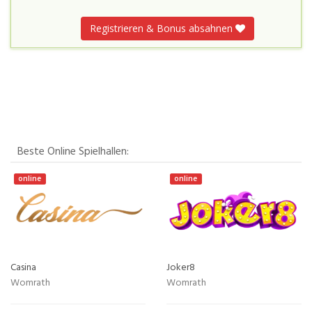
Registrieren & Bonus absahnen
Beste Online Spielhallen:
online
online
Casina
Joker8
Womrath
Womrath