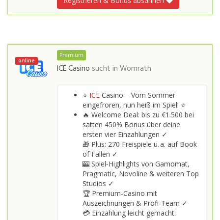
Registrieren & Bonus absahnen
Premium
online
ICE Casino
sucht in
Womrath
⭐
ICE
Casino – Vom Sommer
eingefroren, nun heiß im Spiel! ⭐
🔥 Welcome Deal: bis zu €1.500 bei
satten 450% Bonus über deine
ersten vier Einzahlungen ✓
🎁 Plus: 270 Freispiele u. a. auf Book
of Fallen ✓
🎰 Spiel‑Highlights von Gamomat,
Pragmatic, Novoline & weiteren Top
Studios ✓
🏆 Premium‑Casino mit
Auszeichnungen & Profi‑Team ✓
💳 Einzahlung leicht gemacht: