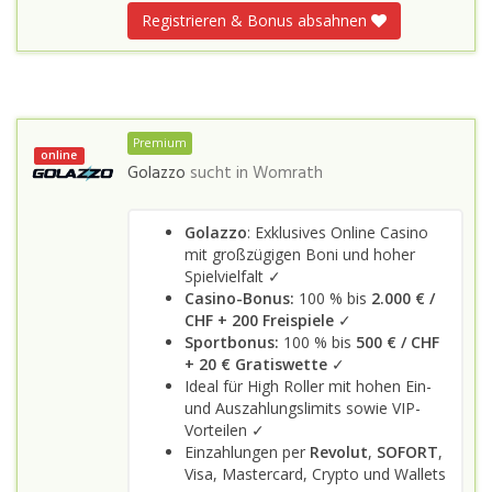
Registrieren & Bonus absahnen
Premium
online
Golazzo
sucht in
Womrath
Golazzo
: Exklusives Online Casino
mit großzügigen Boni und hoher
Spielvielfalt ✓
Casino-Bonus:
100 % bis
2.000 € /
CHF + 200 Freispiele
✓
Sportbonus:
100 % bis
500 € / CHF
+ 20 € Gratiswette
✓
Ideal für High Roller mit hohen Ein-
und Auszahlungslimits sowie VIP-
Vorteilen ✓
Einzahlungen per
Revolut
,
SOFORT
,
Visa, Mastercard, Crypto und Wallets