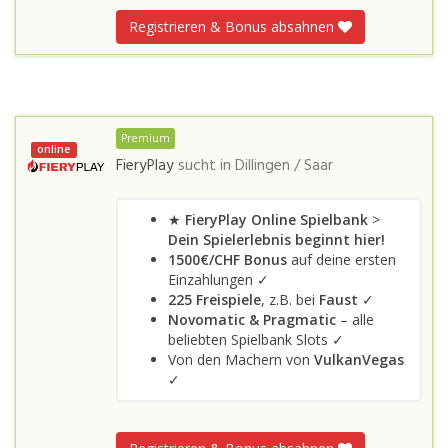
Registrieren & Bonus absahnen
Premium
online
FieryPlay
sucht in
Dillingen / Saar
★
FieryPlay Online Spielbank
>
Dein Spielerlebnis beginnt hier!
1500€/CHF Bonus
auf deine ersten
Einzahlungen ✓
225 Freispiele
, z.B. bei
Faust
✓
Novomatic & Pragmatic
– alle
beliebten Spielbank Slots ✓
Von den Machern von
VulkanVegas
✓