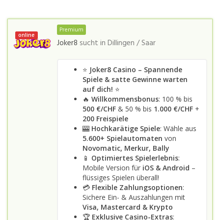
Premium
online
Joker8
sucht in
Dillingen / Saar
⭐
Joker8 Casino – Spannende
Spiele & satte Gewinne warten
auf dich!
⭐
🔥
Willkommensbonus
: 100 % bis
500 €/CHF
& 50 % bis
1.000 €/CHF
+
200 Freispiele
🎰
Hochkarätige Spiele
: Wähle aus
5.600+ Spielautomaten
von
Novomatic, Merkur, Bally
📱
Optimiertes Spielerlebnis
:
Mobile Version für
iOS & Android
–
flüssiges Spielen überall!
💳
Flexible Zahlungsoptionen
:
Sichere Ein- & Auszahlungen mit
Visa, Mastercard & Krypto
🏆
Exklusive Casino-Extras
: