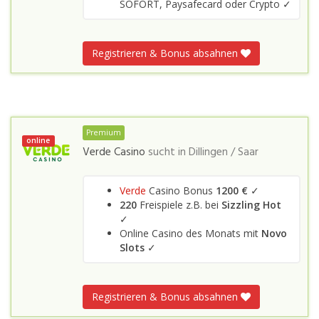
SOFORT, Paysafecard oder Crypto ✓
Registrieren & Bonus absahnen
Premium
online
Verde Casino
sucht in
Dillingen / Saar
Verde
Casino Bonus
1200 €
✓
220
Freispiele z.B. bei
Sizzling Hot
✓
Online Casino des Monats mit
Novo
Slots
✓
Registrieren & Bonus absahnen