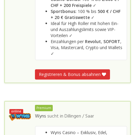
CHF + 200 Freispiele
✓
Sportbonus:
100 % bis
500 € / CHF
+ 20 € Gratiswette
✓
Ideal für High Roller mit hohen Ein-
und Auszahlungslimits sowie VIP-
Vorteilen ✓
Einzahlungen per
Revolut
,
SOFORT
,
Visa, Mastercard, Crypto und Wallets
✓
Registrieren & Bonus absahnen
Premium
online
Wyns
sucht in
Dillingen / Saar
Wyns Casino – Exklusiv, Edel,