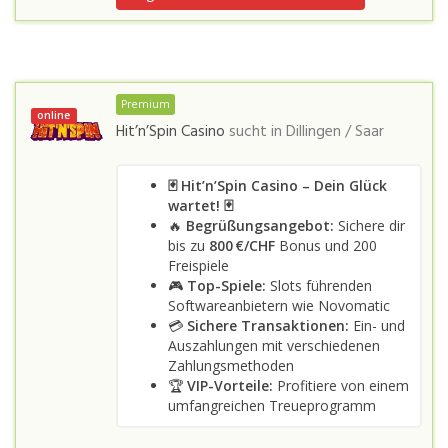
Premium
online
Hit’n’Spin Casino
sucht in
Dillingen / Saar
🃏 Hit’n’Spin Casino – Dein Glück
wartet! 🃏
🔥
Begrüßungsangebot:
Sichere dir
bis zu
800 €/CHF
Bonus und 200
Freispiele
🎮
Top-Spiele:
Slots führenden
Softwareanbietern wie Novomatic
💳
Sichere Transaktionen:
Ein- und
Auszahlungen mit verschiedenen
Zahlungsmethoden
🏆
VIP-Vorteile:
Profitiere von einem
umfangreichen Treueprogramm