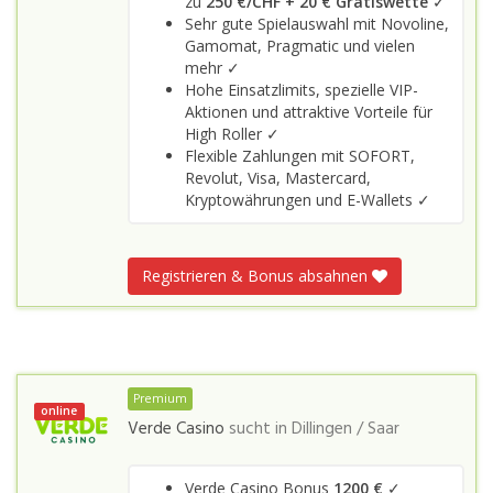
zu
250 €/CHF + 20 € Gratiswette
✓
Sehr gute Spielauswahl mit Novoline,
Gamomat, Pragmatic und vielen
mehr ✓
Hohe Einsatzlimits, spezielle VIP-
Aktionen und attraktive Vorteile für
High Roller ✓
Flexible Zahlungen mit SOFORT,
Revolut, Visa, Mastercard,
Kryptowährungen und E-Wallets ✓
Registrieren & Bonus absahnen
Premium
online
Verde Casino
sucht in
Dillingen / Saar
Verde Casino Bonus
1200 €
✓