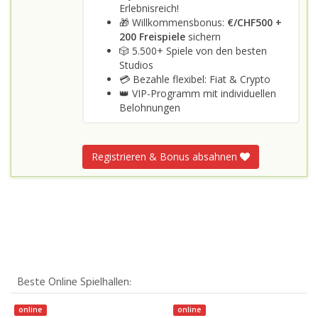
Erlebnisreich!
🎁 Willkommensbonus:
€/CHF500 +
200 Freispiele
sichern
🎲 5.500+ Spiele von den besten
Studios
💳 Bezahle flexibel: Fiat & Crypto
👑 VIP-Programm mit individuellen
Belohnungen
Registrieren & Bonus absahnen
Beste Online Spielhallen:
online
online