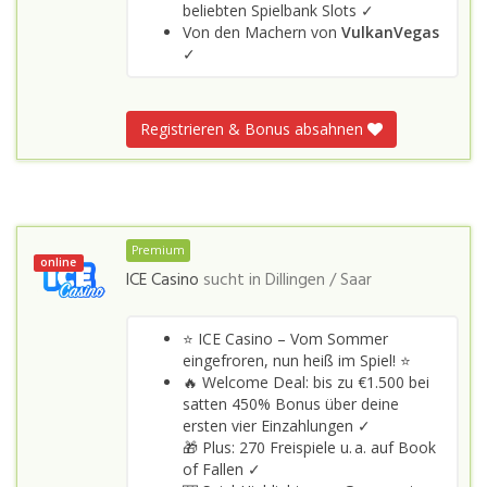
beliebten Spielbank Slots ✓
Von den Machern von
VulkanVegas
✓
Registrieren & Bonus absahnen
Premium
online
ICE Casino
sucht in
Dillingen / Saar
⭐ ICE Casino – Vom Sommer
eingefroren, nun heiß im Spiel! ⭐
🔥 Welcome Deal: bis zu €1.500 bei
satten 450% Bonus über deine
ersten vier Einzahlungen ✓
🎁 Plus: 270 Freispiele u. a. auf Book
of Fallen ✓