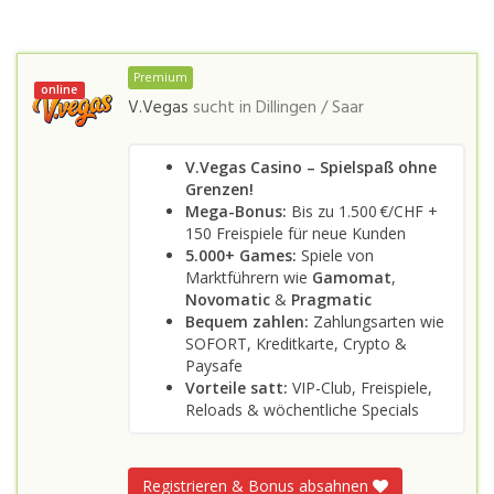
Premium
online
V.Vegas
sucht in
Dillingen / Saar
V.Vegas Casino – Spielspaß ohne
Grenzen!
Mega-Bonus:
Bis zu 1.500 €/CHF +
150 Freispiele für neue Kunden
5.000+ Games:
Spiele von
Marktführern wie
Gamomat
,
Novomatic
&
Pragmatic
Bequem zahlen:
Zahlungsarten wie
SOFORT, Kreditkarte, Crypto &
Paysafe
Vorteile satt:
VIP-Club, Freispiele,
Reloads & wöchentliche Specials
Registrieren & Bonus absahnen