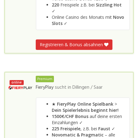
220
Freispiele z.B. bei
Sizzling Hot
✓
Online Casino des Monats mit
Novo
Slots
✓
Registrieren & Bonus absahnen
Premium
online
FieryPlay
sucht in
Dillingen / Saar
★
FieryPlay Online Spielbank
>
Dein Spielerlebnis beginnt hier!
1500€/CHF Bonus
auf deine ersten
Einzahlungen ✓
225 Freispiele
, z.B. bei
Faust
✓
Novomatic & Pragmatic
– alle