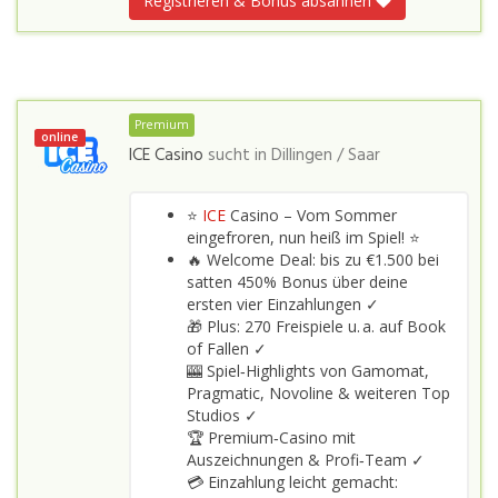
Registrieren & Bonus absahnen
Premium
online
ICE Casino
sucht in
Dillingen / Saar
⭐
ICE
Casino – Vom Sommer
eingefroren, nun heiß im Spiel! ⭐
🔥 Welcome Deal: bis zu €1.500 bei
satten 450% Bonus über deine
ersten vier Einzahlungen ✓
🎁 Plus: 270 Freispiele u. a. auf Book
of Fallen ✓
🎰 Spiel‑Highlights von Gamomat,
Pragmatic, Novoline & weiteren Top
Studios ✓
🏆 Premium‑Casino mit
Auszeichnungen & Profi‑Team ✓
💳 Einzahlung leicht gemacht: