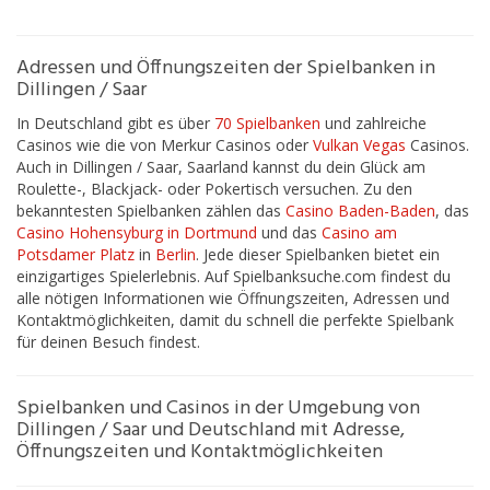
Adressen und Öffnungszeiten der Spielbanken in
Dillingen / Saar
In Deutschland gibt es über
70 Spielbanken
und zahlreiche
Casinos wie die von Merkur Casinos oder
Vulkan Vegas
Casinos.
Auch in Dillingen / Saar, Saarland kannst du dein Glück am
Roulette-, Blackjack- oder Pokertisch versuchen. Zu den
bekanntesten Spielbanken zählen das
Casino Baden-Baden
, das
Casino Hohensyburg in Dortmund
und das
Casino am
Potsdamer Platz
in
Berlin
. Jede dieser Spielbanken bietet ein
einzigartiges Spielerlebnis. Auf Spielbanksuche.com findest du
alle nötigen Informationen wie Öffnungszeiten, Adressen und
Kontaktmöglichkeiten, damit du schnell die perfekte Spielbank
für deinen Besuch findest.
Spielbanken und Casinos in der Umgebung von
Dillingen / Saar und Deutschland mit Adresse,
Öffnungszeiten und Kontaktmöglichkeiten