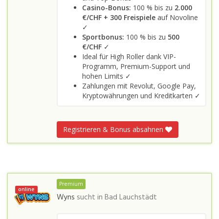
Casino-Bonus:
100 % bis zu
2.000
€/CHF + 300 Freispiele
auf Novoline
✓
Sportbonus:
100 % bis zu
500
€/CHF
✓
Ideal für High Roller dank VIP-
Programm, Premium-Support und
hohen Limits ✓
Zahlungen mit Revolut, Google Pay,
Kryptowährungen und Kreditkarten ✓
Registrieren & Bonus absahnen
Premium
online
Wyns
sucht in
Bad Lauchstädt