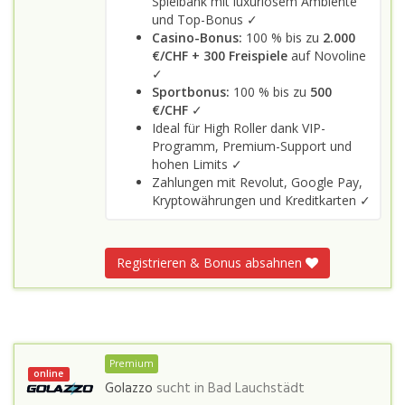
Spielbank mit luxuriösem Ambiente
und Top-Bonus ✓
Casino-Bonus:
100 % bis zu
2.000
€/CHF + 300 Freispiele
auf Novoline
✓
Sportbonus:
100 % bis zu
500
€/CHF
✓
Ideal für High Roller dank VIP-
Programm, Premium-Support und
hohen Limits ✓
Zahlungen mit Revolut, Google Pay,
Kryptowährungen und Kreditkarten ✓
Registrieren & Bonus absahnen
Premium
online
Golazzo
sucht in
Bad Lauchstädt