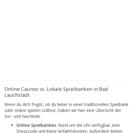
Online Casinos vs. Lokale Spielbanken in Bad
Lauchstädt
Wenn du dich fragst, ob du lieber in einer traditionellen Spielbank
oder online spielen solltest, haben wir hier eine Übersicht der
Vor- und Nachteile:
Online Spielbanken
: Rund um die Uhr verfügbar, kein
Dresscode und keine Anfahrtskosten. Außerdem bieten