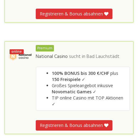
Registrieren & Bonus absahnen
Premium
online
National Casino
sucht in
Bad Lauchstädt
100% BONUS bis 300 €/CHF
plus
150 Freispiele
✓
Großes Spieleangebot inkusive
Novomatic Games
✓
TIP online Casino mit TOP Aktionen
✓
Registrieren & Bonus absahnen