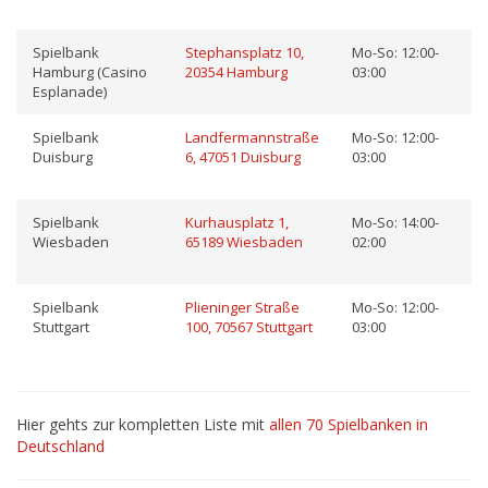
Spielbank
Stephansplatz 10,
Mo-So: 12:00-
Hamburg (Casino
20354 Hamburg
03:00
Esplanade)
Spielbank
Landfermannstraße
Mo-So: 12:00-
Duisburg
6, 47051 Duisburg
03:00
Spielbank
Kurhausplatz 1,
Mo-So: 14:00-
Wiesbaden
65189 Wiesbaden
02:00
Spielbank
Plieninger Straße
Mo-So: 12:00-
Stuttgart
100, 70567 Stuttgart
03:00
Hier gehts zur kompletten Liste mit
allen 70 Spielbanken in
Deutschland