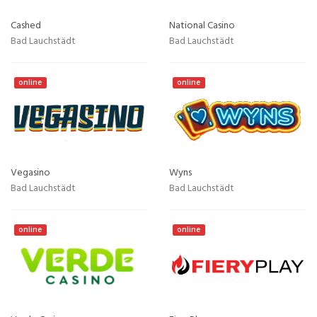
Cashed
National Casino
Bad Lauchstädt
Bad Lauchstädt
online
online
Vegasino
Wyns
Bad Lauchstädt
Bad Lauchstädt
online
online