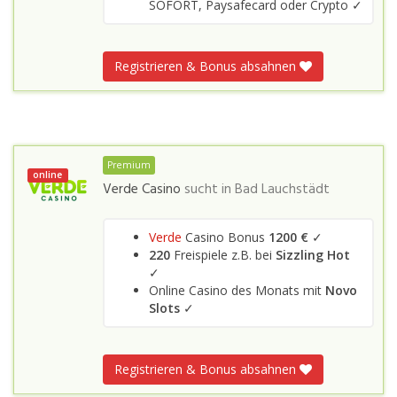
SOFORT, Paysafecard oder Crypto ✓
Registrieren & Bonus absahnen
Premium
online
Verde Casino
sucht in
Bad Lauchstädt
Verde
Casino Bonus
1200 €
✓
220
Freispiele z.B. bei
Sizzling Hot
✓
Online Casino des Monats mit
Novo
Slots
✓
Registrieren & Bonus absahnen