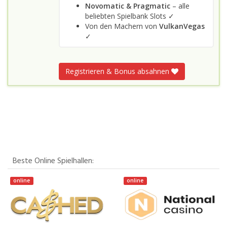
Novomatic & Pragmatic
– alle
beliebten Spielbank Slots ✓
Von den Machern von
VulkanVegas
✓
Registrieren & Bonus absahnen
Beste Online Spielhallen:
online
online