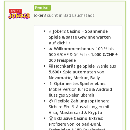
Premium
online
Joker8
sucht in
Bad Lauchstädt
⭐
Joker8 Casino – Spannende
Spiele & satte Gewinne warten
auf dich!
⭐
🔥
Willkommensbonus
: 100 % bis
500 €/CHF
& 50 % bis
1.000 €/CHF
+
200 Freispiele
🎰
Hochkarätige Spiele
: Wähle aus
5.600+ Spielautomaten
von
Novomatic, Merkur, Bally
📱
Optimiertes Spielerlebnis
:
Mobile Version für
iOS & Android
–
flüssiges Spielen überall!
💳
Flexible Zahlungsoptionen
:
Sichere Ein- & Auszahlungen mit
Visa, Mastercard & Krypto
🏆
Exklusive Casino-Extras
:
Profitiere von
Reload-Boni,
Freispielen & VIP-Privilegien!