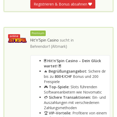
Registrieren & Bonus absahnen
Premium
online
Hit’n’Spin Casino
sucht in
Behrendorf (Altmark)
🃏 Hit’n’Spin Casino – Dein Glück
wartet! 🃏
🔥
Begrüßungsangebot:
Sichere dir
bis zu
800 €/CHF
Bonus und 200
Freispiele
🎮
Top-Spiele:
Slots führenden
Softwareanbietern wie Novomatic
💳
Sichere Transaktionen:
Ein- und
Auszahlungen mit verschiedenen
Zahlungsmethoden
🏆
VIP-Vorteile:
Profitiere von einem