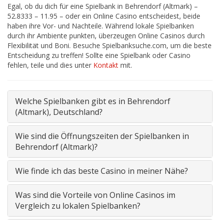
Egal, ob du dich für eine Spielbank in Behrendorf (Altmark) –
52.8333 – 11.95 – oder ein Online Casino entscheidest, beide
haben ihre Vor- und Nachteile. Während lokale Spielbanken
durch ihr Ambiente punkten, überzeugen Online Casinos durch
Flexibilität und Boni. Besuche Spielbanksuche.com, um die beste
Entscheidung zu treffen! Sollte eine Spielbank oder Casino
fehlen, teile und dies unter
Kontakt
mit.
Welche Spielbanken gibt es in Behrendorf
(Altmark), Deutschland?
Wie sind die Öffnungszeiten der Spielbanken in
Behrendorf (Altmark)?
Wie finde ich das beste Casino in meiner Nähe?
Was sind die Vorteile von Online Casinos im
Vergleich zu lokalen Spielbanken?