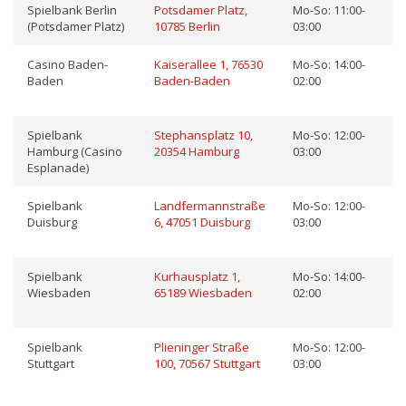
Spielbank Berlin
Potsdamer Platz,
Mo-So: 11:00-
(Potsdamer Platz)
10785 Berlin
03:00
Casino Baden-
Kaiserallee 1, 76530
Mo-So: 14:00-
Baden
Baden-Baden
02:00
Spielbank
Stephansplatz 10,
Mo-So: 12:00-
Hamburg (Casino
20354 Hamburg
03:00
Esplanade)
Spielbank
Landfermannstraße
Mo-So: 12:00-
Duisburg
6, 47051 Duisburg
03:00
Spielbank
Kurhausplatz 1,
Mo-So: 14:00-
Wiesbaden
65189 Wiesbaden
02:00
Spielbank
Plieninger Straße
Mo-So: 12:00-
Stuttgart
100, 70567 Stuttgart
03:00