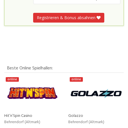
Registrieren & Bonus absahnen
Beste Online Spielhallen:
online
online
Hit’n’Spin Casino
Golazzo
Behrendorf (Altmark)
Behrendorf (Altmark)