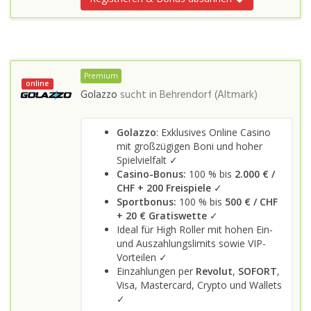
Premium
online
Golazzo
sucht in
Behrendorf (Altmark)
Golazzo
: Exklusives Online Casino
mit großzügigen Boni und hoher
Spielvielfalt ✓
Casino-Bonus:
100 % bis
2.000 € /
CHF + 200 Freispiele
✓
Sportbonus:
100 % bis
500 € / CHF
+ 20 € Gratiswette
✓
Ideal für High Roller mit hohen Ein-
und Auszahlungslimits sowie VIP-
Vorteilen ✓
Einzahlungen per
Revolut
,
SOFORT
,
Visa, Mastercard, Crypto und Wallets
✓