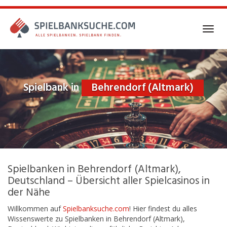
Skip
to
main
Toggl
content
navig
Spielbank in
Behrendorf (Altmark)
Spielbanken in Behrendorf (Altmark),
Deutschland – Übersicht aller Spielcasinos in
der Nähe
Willkommen auf
Spielbanksuche.com
! Hier findest du alles
Wissenswerte zu Spielbanken in Behrendorf (Altmark),