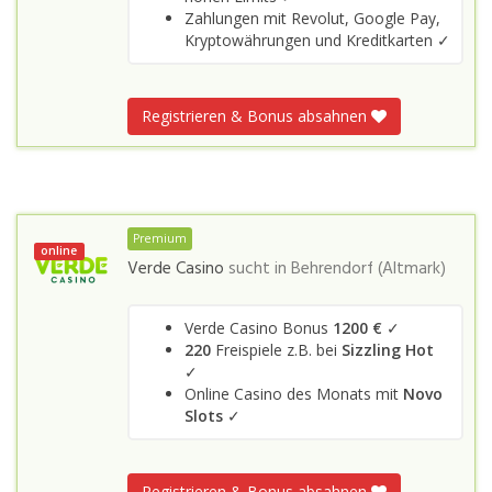
Zahlungen mit Revolut, Google Pay,
Kryptowährungen und Kreditkarten ✓
Registrieren & Bonus absahnen
Premium
online
Verde Casino
sucht in
Behrendorf (Altmark)
Verde Casino Bonus
1200 €
✓
220
Freispiele z.B. bei
Sizzling Hot
✓
Online Casino des Monats mit
Novo
Slots
✓
Registrieren & Bonus absahnen