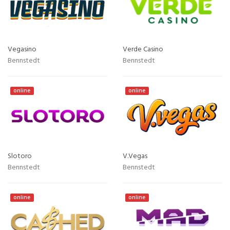
Vegasino
Verde Casino
Bennstedt
Bennstedt
online
online
Slotoro
V.Vegas
Bennstedt
Bennstedt
online
online