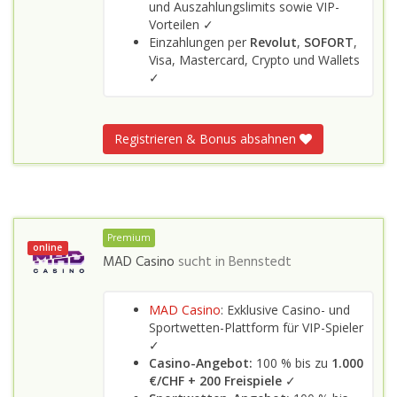
und Auszahlungslimits sowie VIP-
Vorteilen ✓
Einzahlungen per
Revolut
,
SOFORT
,
Visa, Mastercard, Crypto und Wallets
✓
Registrieren & Bonus absahnen
Premium
online
MAD Casino
sucht in
Bennstedt
MAD Casino
: Exklusive Casino- und
Sportwetten-Plattform für VIP-Spieler
✓
Casino-Angebot:
100 % bis zu
1.000
€/CHF + 200 Freispiele
✓