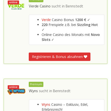
online
Verde Casino
sucht in
Bennstedt
Verde
Casino Bonus
1200 €
✓
220
Freispiele z.B. bei
Sizzling Hot
✓
Online Casino des Monats mit
Novo
Slots
✓
Registrieren & Bonus absahnen
Premium
online
Wyns
sucht in
Bennstedt
Wyns
Casino – Exklusiv, Edel,
Erlebnisreich!