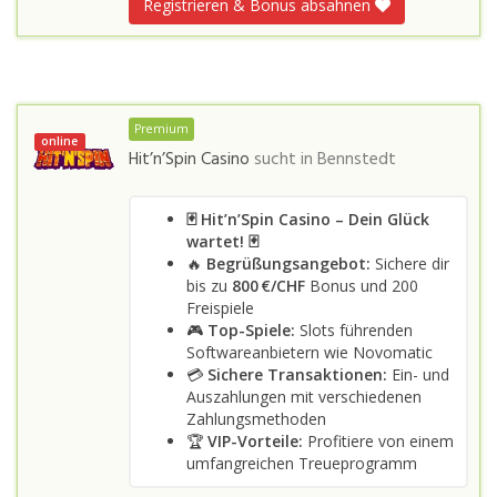
Registrieren & Bonus absahnen
Premium
online
Hit’n’Spin Casino
sucht in
Bennstedt
🃏 Hit’n’Spin Casino – Dein Glück
wartet! 🃏
🔥
Begrüßungsangebot:
Sichere dir
bis zu
800 €/CHF
Bonus und 200
Freispiele
🎮
Top-Spiele:
Slots führenden
Softwareanbietern wie Novomatic
💳
Sichere Transaktionen:
Ein- und
Auszahlungen mit verschiedenen
Zahlungsmethoden
🏆
VIP-Vorteile:
Profitiere von einem
umfangreichen Treueprogramm