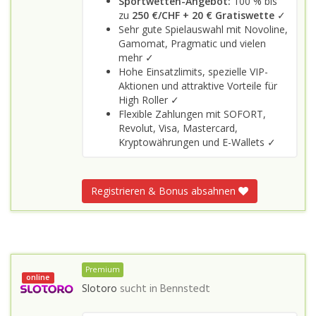
Sportwetten-Angebot:
100 % bis
zu
250 €/CHF + 20 € Gratiswette
✓
Sehr gute Spielauswahl mit Novoline,
Gamomat, Pragmatic und vielen
mehr ✓
Hohe Einsatzlimits, spezielle VIP-
Aktionen und attraktive Vorteile für
High Roller ✓
Flexible Zahlungen mit SOFORT,
Revolut, Visa, Mastercard,
Kryptowährungen und E-Wallets ✓
Registrieren & Bonus absahnen
Premium
online
Slotoro
sucht in
Bennstedt