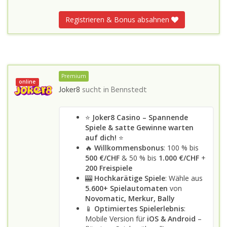
Registrieren & Bonus absahnen
Premium
online
Joker8
sucht in
Bennstedt
⭐
Joker8 Casino – Spannende
Spiele & satte Gewinne warten
auf dich!
⭐
🔥
Willkommensbonus
: 100 % bis
500 €/CHF
& 50 % bis
1.000 €/CHF
+
200 Freispiele
🎰
Hochkarätige Spiele
: Wähle aus
5.600+ Spielautomaten
von
Novomatic, Merkur, Bally
📱
Optimiertes Spielerlebnis
:
Mobile Version für
iOS & Android
–