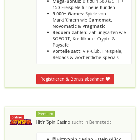
Mega-Bonus:
Bis zu 1.500 €/CHF +
150 Freispiele für neue Kunden
5.000+ Games:
Spiele von
Marktführern wie
Gamomat
,
Novomatic
&
Pragmatic
Bequem zahlen:
Zahlungsarten wie
SOFORT, Kreditkarte, Crypto &
Paysafe
Vorteile satt:
VIP-Club, Freispiele,
Reloads & wöchentliche Specials
Registrieren & Bonus absahnen
Premium
online
Hit’n’Spin Casino
sucht in
Bennstedt
🃏 Hit’n’Spin Casino – Dein Glück