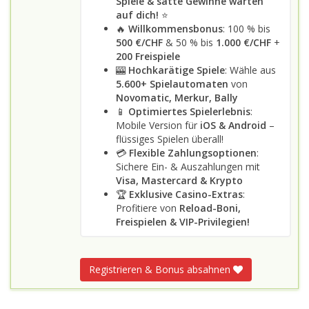
Spiele & satte Gewinne warten
auf dich!
⭐
🔥
Willkommensbonus
: 100 % bis
500 €/CHF
& 50 % bis
1.000 €/CHF
+
200 Freispiele
🎰
Hochkarätige Spiele
: Wähle aus
5.600+ Spielautomaten
von
Novomatic, Merkur, Bally
📱
Optimiertes Spielerlebnis
:
Mobile Version für
iOS & Android
–
flüssiges Spielen überall!
💳
Flexible Zahlungsoptionen
:
Sichere Ein- & Auszahlungen mit
Visa, Mastercard & Krypto
🏆
Exklusive Casino-Extras
:
Profitiere von
Reload-Boni,
Freispielen & VIP-Privilegien!
Registrieren & Bonus absahnen