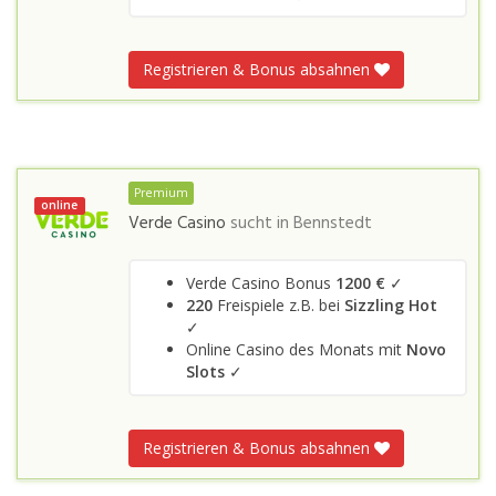
Registrieren & Bonus absahnen
Premium
online
Verde Casino
sucht in
Bennstedt
Verde Casino Bonus
1200 €
✓
220
Freispiele z.B. bei
Sizzling Hot
✓
Online Casino des Monats mit
Novo
Slots
✓
Registrieren & Bonus absahnen