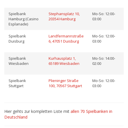
Spielbank
Stephansplatz 10,
Mo-So: 12:00-
Hamburg (Casino
20354 Hamburg
03:00
Esplanade)
Spielbank
Landfermannstraße
Mo-So: 12:00-
Duisburg
6, 47051 Duisburg
03:00
Spielbank
Kurhausplatz 1,
Mo-So: 14:00-
Wiesbaden
65189 Wiesbaden
02:00
Spielbank
Plieninger Straße
Mo-So: 12:00-
Stuttgart
100, 70567 Stuttgart
03:00
Hier gehts zur kompletten Liste mit
allen 70 Spielbanken in
Deutschland