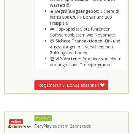
wartet! 🃏
🔥
Begrüßungsangebot:
Sichere dir
bis zu
800 €/CHF
Bonus und 200
Freispiele
🎮
Top-Spiele:
Slots führenden
Softwareanbietern wie Novomatic
💳
Sichere Transaktionen:
Ein- und
Auszahlungen mit verschiedenen
Zahlungsmethoden
🏆
VIP-Vorteile:
Profitiere von einem
umfangreichen Treueprogramm
Registrieren & Bonus absahnen
Premium
online
FieryPlay
sucht in
Bennstedt