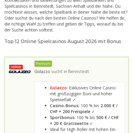
Kontaktdaten und Bewertungen zu allen Spielbanken und
Spielcasinos in Bennstedt, Sachsen-Anhalt und der Nähe. Du
möchtest wissen, welche Spielbank in deiner Nähe die beste ist?
Oder suchst du nach den besten Online Casinos? Wir helfen dir,
die richtige Wahl zu treffen und geben dir Tipps, worauf du bei
der Suche achten solltest.
Top 12 Online Spielcasinos August 2026 mit Bonus
Premium
online
Golazzo
sucht in
Bennstedt
Golazzo
: Exklusives Online Casino
mit großzügigen Boni und hoher
Spielvielfalt ✓
Casino-Bonus:
100 % bis
2.000 € /
CHF + 200 Freispiele
✓
Sportbonus:
100 % bis
500 € / CHF
+ 20 € Gratiswette
✓
Ideal für High Roller mit hohen Ein-