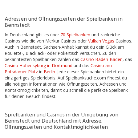
Adressen und Öffnungszeiten der Spielbanken in
Bennstedt
In Deutschland gibt es über
70 Spielbanken
und zahlreiche
Casinos wie die von Merkur Casinos oder
Vulkan Vegas
Casinos.
Auch in Bennstedt, Sachsen-Anhalt kannst du dein Glück am
Roulette-, Blackjack- oder Pokertisch versuchen. Zu den
bekanntesten Spielbanken zählen das
Casino Baden-Baden
, das
Casino Hohensyburg in Dortmund
und das
Casino am
Potsdamer Platz
in
Berlin
. Jede dieser Spielbanken bietet ein
einzigartiges Spielerlebnis. Auf Spielbanksuche.com findest du
alle nötigen Informationen wie Öffnungszeiten, Adressen und
Kontaktmöglichkeiten, damit du schnell die perfekte Spielbank
für deinen Besuch findest.
Spielbanken und Casinos in der Umgebung von
Bennstedt und Deutschland mit Adresse,
Öffnungszeiten und Kontaktmöglichkeiten