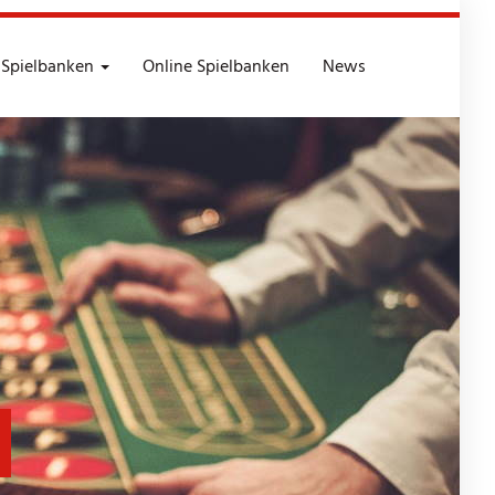
Spielbanken
Online Spielbanken
News