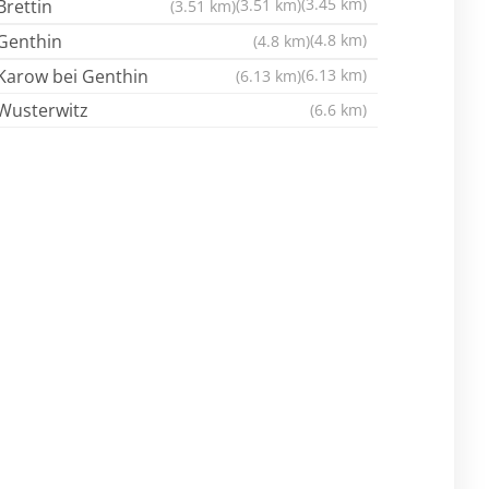
(3.45 km)
Brettin
(3.51 km)
(3.51 km)
Genthin
(4.8 km)
(4.8 km)
Karow bei Genthin
(6.13 km)
(6.13 km)
Wusterwitz
(6.6 km)