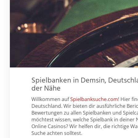
Spielbanken in Demsin, Deutschlan
der Nähe
Willkommen auf
Spielbanksuche.com
! Hier f
Deutschland. Wir bieten dir ausführliche Ber
Bewertungen zu allen Spielbanken und Spielc
möchtest wissen, welche Spielbank in deiner 
Online Casinos? Wir helfen dir, die richtige W
Suche achten solltest.