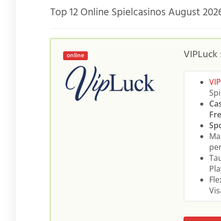
Top 12 Online Spielcasinos August 202
VIPLuck
online
VI
Spi
Ca
Fre
Sp
Max
pe
Ta
Pl
Fle
Vis