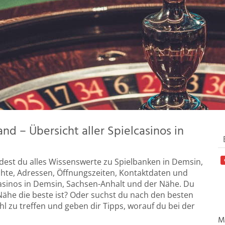
d – Übersicht aller Spielcasinos in
indest du alles Wissenswerte zu Spielbanken in Demsin,
ichte, Adressen, Öffnungszeiten, Kontaktdaten und
asinos in Demsin, Sachsen-Anhalt und der Nähe. Du
Nähe die beste ist? Oder suchst du nach den besten
ahl zu treffen und geben dir Tipps, worauf du bei der
M