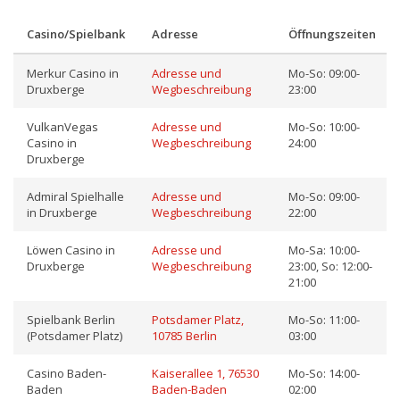
Casino/Spielbank
Adresse
Öffnungszeiten
Merkur Casino in
Adresse und
Mo-So: 09:00-
Druxberge
Wegbeschreibung
23:00
VulkanVegas
Adresse und
Mo-So: 10:00-
Casino in
Wegbeschreibung
24:00
Druxberge
Admiral Spielhalle
Adresse und
Mo-So: 09:00-
in Druxberge
Wegbeschreibung
22:00
Löwen Casino in
Adresse und
Mo-Sa: 10:00-
Druxberge
Wegbeschreibung
23:00, So: 12:00-
21:00
Spielbank Berlin
Potsdamer Platz,
Mo-So: 11:00-
(Potsdamer Platz)
10785 Berlin
03:00
Casino Baden-
Kaiserallee 1, 76530
Mo-So: 14:00-
Baden
Baden-Baden
02:00