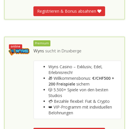
Registrieren & Bonus absahnen
Premium
online
Wyns
sucht in
Druxberge
Wyns Casino – Exklusiv, Edel,
Erlebnisreich!
🎁 Willkommensbonus:
€/CHF500 +
200 Freispiele
sichern
🎲 5.500+ Spiele von den besten
Studios
💳 Bezahle flexibel: Fiat & Crypto
👑 VIP-Programm mit individuellen
Belohnungen