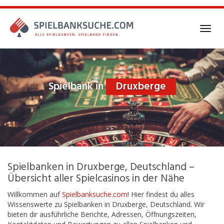
Skip
to
main
Toggl
content
navig
Spielbank in
Druxberge
Spielbanken in Druxberge, Deutschland –
Übersicht aller Spielcasinos in der Nähe
Willkommen auf
Spielbanksuche.com
! Hier findest du alles
Wissenswerte zu Spielbanken in Druxberge, Deutschland. Wir
bieten dir ausführliche Berichte, Adressen, Öffnungszeiten,