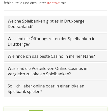
fehlen, teile und dies unter
Kontakt
mit.
Welche Spielbanken gibt es in Druxberge,
Deutschland?
Wie sind die Öffnungszeiten der Spielbanken in
Druxberge?
Wie finde ich das beste Casino in meiner Nähe?
Was sind die Vorteile von Online Casinos im
Vergleich zu lokalen Spielbanken?
Soll ich lieber online oder in einer lokalen
Spielbank spielen?