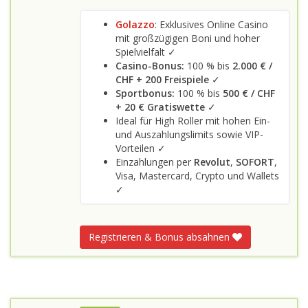
Golazzo
: Exklusives Online Casino
mit großzügigen Boni und hoher
Spielvielfalt ✓
Casino-Bonus:
100 % bis
2.000 € /
CHF + 200 Freispiele
✓
Sportbonus:
100 % bis
500 € / CHF
+ 20 € Gratiswette
✓
Ideal für High Roller mit hohen Ein-
und Auszahlungslimits sowie VIP-
Vorteilen ✓
Einzahlungen per
Revolut
,
SOFORT
,
Visa, Mastercard, Crypto und Wallets
✓
Registrieren & Bonus absahnen