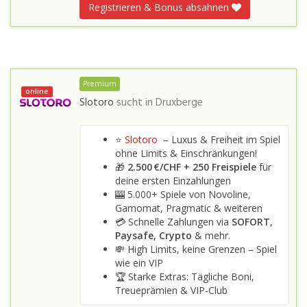
Registrieren & Bonus absahnen
Premium
online
Slotoro
sucht in
Druxberge
⭐
Slotoro
– Luxus & Freiheit im Spiel
ohne Limits & Einschränkungen!
🎁
2.500 €/CHF + 250 Freispiele
für
deine ersten Einzahlungen
🎰 5.000+ Spiele von Novoline,
Gamomat, Pragmatic & weiteren
💳 Schnelle Zahlungen via
SOFORT
,
Paysafe, Crypto
& mehr.
💸 High Limits, keine Grenzen – Spiel
wie ein VIP
🏆 Starke Extras: Tägliche Boni,
Treueprämien & VIP-Club