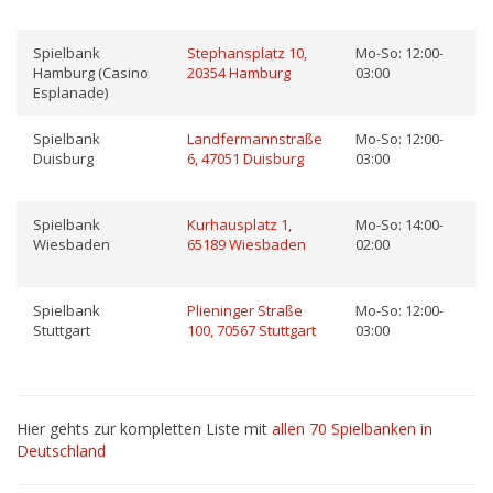
Spielbank
Stephansplatz 10,
Mo-So: 12:00-
Hamburg (Casino
20354 Hamburg
03:00
Esplanade)
Spielbank
Landfermannstraße
Mo-So: 12:00-
Duisburg
6, 47051 Duisburg
03:00
Spielbank
Kurhausplatz 1,
Mo-So: 14:00-
Wiesbaden
65189 Wiesbaden
02:00
Spielbank
Plieninger Straße
Mo-So: 12:00-
Stuttgart
100, 70567 Stuttgart
03:00
Hier gehts zur kompletten Liste mit
allen 70 Spielbanken in
Deutschland