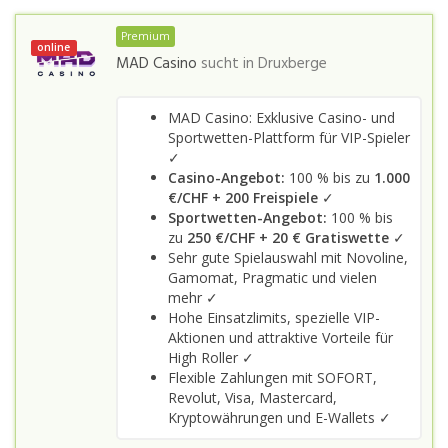
Premium
online
MAD Casino
sucht in
Druxberge
MAD Casino: Exklusive Casino- und
Sportwetten-Plattform für VIP-Spieler
✓
Casino-Angebot:
100 % bis zu
1.000
€/CHF + 200 Freispiele
✓
Sportwetten-Angebot:
100 % bis
zu
250 €/CHF + 20 € Gratiswette
✓
Sehr gute Spielauswahl mit Novoline,
Gamomat, Pragmatic und vielen
mehr ✓
Hohe Einsatzlimits, spezielle VIP-
Aktionen und attraktive Vorteile für
High Roller ✓
Flexible Zahlungen mit SOFORT,
Revolut, Visa, Mastercard,
Kryptowährungen und E-Wallets ✓