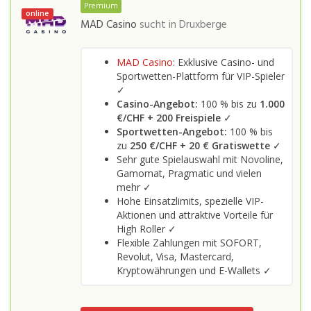
Premium
online
MAD Casino
sucht in
Druxberge
MAD Casino
: Exklusive Casino- und
Sportwetten-Plattform für VIP-Spieler
✓
Casino-Angebot:
100 % bis zu
1.000
€/CHF + 200 Freispiele
✓
Sportwetten-Angebot:
100 % bis
zu
250 €/CHF + 20 € Gratiswette
✓
Sehr gute Spielauswahl mit Novoline,
Gamomat, Pragmatic und vielen
mehr ✓
Hohe Einsatzlimits, spezielle VIP-
Aktionen und attraktive Vorteile für
High Roller ✓
Flexible Zahlungen mit SOFORT,
Revolut, Visa, Mastercard,
Kryptowährungen und E-Wallets ✓