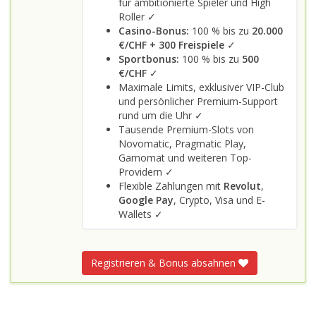
für ambitionierte Spieler und High
Roller ✓
Casino-Bonus:
100 % bis zu
20.000
€/CHF + 300 Freispiele
✓
Sportbonus:
100 % bis zu
500
€/CHF
✓
Maximale Limits, exklusiver VIP-Club
und persönlicher Premium-Support
rund um die Uhr ✓
Tausende Premium-Slots von
Novomatic, Pragmatic Play,
Gamomat und weiteren Top-
Providern ✓
Flexible Zahlungen mit
Revolut
,
Google Pay
, Crypto, Visa und E-
Wallets ✓
Registrieren & Bonus absahnen