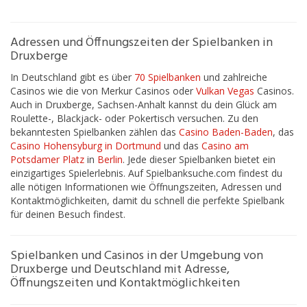
Adressen und Öffnungszeiten der Spielbanken in
Druxberge
In Deutschland gibt es über
70 Spielbanken
und zahlreiche
Casinos wie die von Merkur Casinos oder
Vulkan Vegas
Casinos.
Auch in Druxberge, Sachsen-Anhalt kannst du dein Glück am
Roulette-, Blackjack- oder Pokertisch versuchen. Zu den
bekanntesten Spielbanken zählen das
Casino Baden-Baden
, das
Casino Hohensyburg in Dortmund
und das
Casino am
Potsdamer Platz
in
Berlin
. Jede dieser Spielbanken bietet ein
einzigartiges Spielerlebnis. Auf Spielbanksuche.com findest du
alle nötigen Informationen wie Öffnungszeiten, Adressen und
Kontaktmöglichkeiten, damit du schnell die perfekte Spielbank
für deinen Besuch findest.
Spielbanken und Casinos in der Umgebung von
Druxberge und Deutschland mit Adresse,
Öffnungszeiten und Kontaktmöglichkeiten