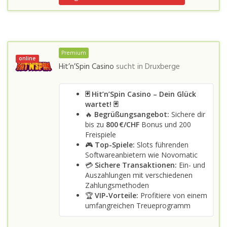
Premium
online
Hit’n’Spin Casino
sucht in
Druxberge
🃏 Hit’n’Spin Casino – Dein Glück
wartet! 🃏
🔥
Begrüßungsangebot:
Sichere dir
bis zu
800 €/CHF
Bonus und 200
Freispiele
🎮
Top-Spiele:
Slots führenden
Softwareanbietern wie Novomatic
💳
Sichere Transaktionen:
Ein- und
Auszahlungen mit verschiedenen
Zahlungsmethoden
🏆
VIP-Vorteile:
Profitiere von einem
umfangreichen Treueprogramm