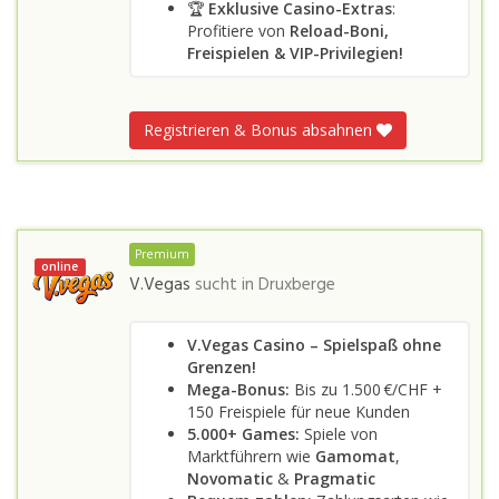
🏆
Exklusive Casino-Extras
:
Profitiere von
Reload-Boni,
Freispielen & VIP-Privilegien!
Registrieren & Bonus absahnen
Premium
online
V.Vegas
sucht in
Druxberge
V.Vegas Casino – Spielspaß ohne
Grenzen!
Mega-Bonus:
Bis zu 1.500 €/CHF +
150 Freispiele für neue Kunden
5.000+ Games:
Spiele von
Marktführern wie
Gamomat
,
Novomatic
&
Pragmatic