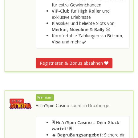
für extra Gewinnchancen
VIP-Club
für
High Roller
und
exklusive Erlebnisse
Klassiker und beliebte Slots von
Merkur
,
Novoline
&
Bally
🎲
Komfortable Zahlungen via
Bitcoin
,
Visa
und mehr ✔️
Registrieren & Bonus absahnen
Premium
online
Hit’n’Spin Casino
sucht in
Druxberge
🃏 Hit’n’Spin Casino – Dein Glück
wartet! 🃏
🔥
Begrüßungsangebot:
Sichere dir