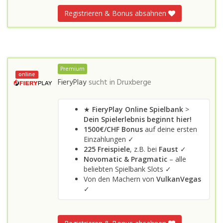
Registrieren & Bonus absahnen
Premium
online
FieryPlay
sucht in
Druxberge
★
FieryPlay Online Spielbank
>
Dein Spielerlebnis beginnt hier!
1500€/CHF Bonus
auf deine ersten
Einzahlungen ✓
225 Freispiele
, z.B. bei
Faust
✓
Novomatic & Pragmatic
– alle
beliebten Spielbank Slots ✓
Von den Machern von
VulkanVegas
✓