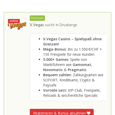
Premium
online
V.Vegas
sucht in
Druxberge
V.Vegas Casino – Spielspaß ohne
Grenzen!
Mega-Bonus:
Bis zu 1.500 €/CHF +
150 Freispiele für neue Kunden
5.000+ Games:
Spiele von
Marktführern wie
Gamomat
,
Novomatic
&
Pragmatic
Bequem zahlen:
Zahlungsarten wie
SOFORT, Kreditkarte, Crypto &
Paysafe
Vorteile satt:
VIP-Club, Freispiele,
Reloads & wöchentliche Specials
Registrieren & Bonus absahnen