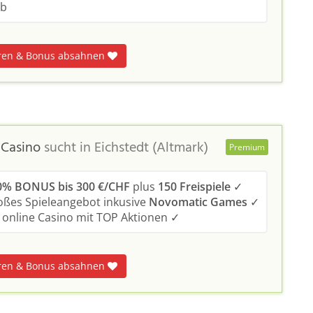
ub
eren & Bonus absahnen
 Casino
sucht in
Eichstedt (Altmark)
Premium
0% BONUS bis 300 €/CHF
plus
150 Freispiele
✓
oßes Spieleangebot inkusive
Novomatic Games
✓
 online Casino mit TOP Aktionen ✓
eren & Bonus absahnen