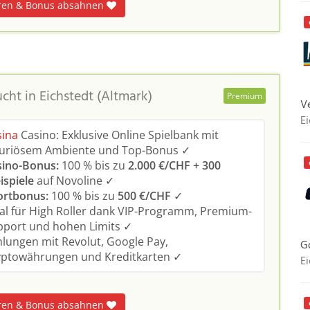
eren & Bonus absahnen
ucht in
Eichstedt (Altmark)
Premium
V
Ei
sina
Casino: Exklusive Online Spielbank mit
xuriösem Ambiente und Top-Bonus ✓
sino-Bonus:
100 % bis zu
2.000 €/CHF + 300
ispiele
auf Novoline ✓
ortbonus:
100 % bis zu
500 €/CHF
✓
al für High Roller dank VIP-Programm, Premium-
pport und hohen Limits ✓
lungen mit Revolut, Google Pay,
G
yptowährungen und Kreditkarten ✓
Ei
eren & Bonus absahnen