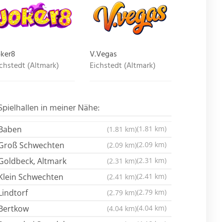
oker8
V.Vegas
chstedt (Altmark)
Eichstedt (Altmark)
Spielhallen in meiner Nähe:
Baben
(1.81 km)
(1.81 km)
Groß Schwechten
(2.09 km)
(2.09 km)
Goldbeck, Altmark
(2.31 km)
(2.31 km)
Klein Schwechten
(2.41 km)
(2.41 km)
Lindtorf
(2.79 km)
(2.79 km)
Bertkow
(4.04 km)
(4.04 km)