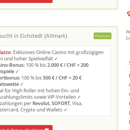
J
sucht in
Eichstedt (Altmark)
Premium
Ei
lazzo
: Exklusives Online Casino mit großzügigen
i und hoher Spielvielfalt ✓
sino-Bonus:
100 % bis
2.000 € / CHF + 200
ispiele
✓
ortbonus:
100 % bis
500 € / CHF + 20 €
atiswette
✓
al für High Roller mit hohen Ein- und
zahlungslimits sowie VIP-Vorteilen ✓
nzahlungen per
Revolut
,
SOFORT
, Visa,
tercard, Crypto und Wallets ✓
eren & Bonus absahnen