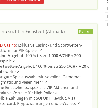
ino
sucht in
Eichstedt (Altmark)
Premium
D Casino
: Exklusive Casino- und Sportwetten-
ttform für VIP-Spieler ✓
sino-Angebot:
100 % bis zu
1.000 €/CHF + 200
ispiele
✓
ortwetten-Angebot:
100 % bis zu
250 €/CHF + 20 €
atiswette
✓
hr gute Spielauswahl mit Novoline, Gamomat,
agmatic und vielen mehr ✓
e Einsatzlimits, spezielle VIP-Aktionen und
raktive Vorteile für High Roller ✓
xible Zahlungen mit SOFORT, Revolut, Visa,
stercard, Kryptowährungen und E-Wallets ✓