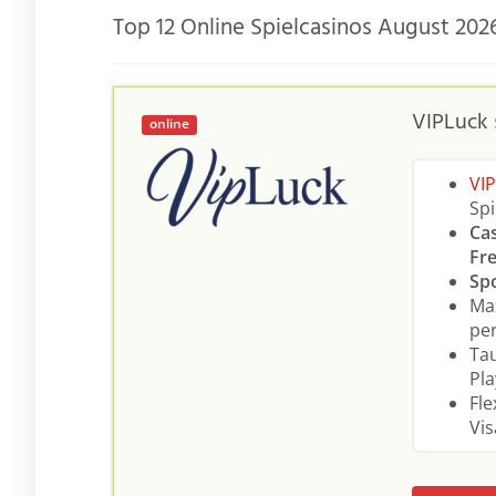
Top 12 Online Spielcasinos August 202
VIPLuck
online
VI
Spi
Ca
Fre
Sp
Max
pe
Ta
Pl
Fle
Vis