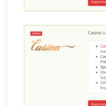
Registri
Casina
s
online
Ca
lu
Ca
Fre
Sp
Ide
Su
Zah
Kr
Registri