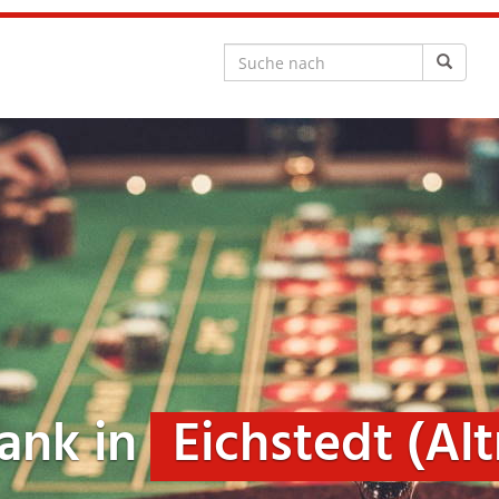
ank in
Eichstedt (Al