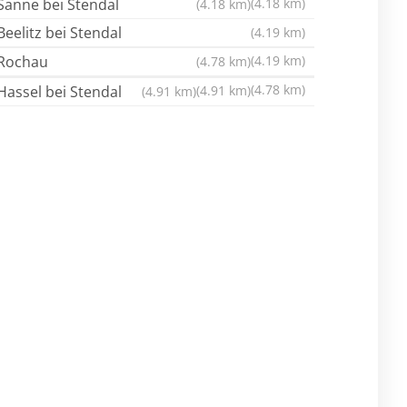
Sanne bei Stendal
(4.18 km)
(4.18 km)
Beelitz bei Stendal
(4.19 km)
Rochau
(4.19 km)
(4.78 km)
(4.78 km)
Hassel bei Stendal
(4.91 km)
(4.91 km)