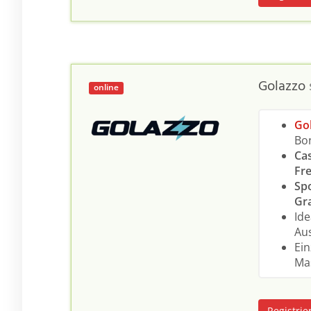
Golazzo
online
Go
Bon
Ca
Fre
Sp
Gr
Ide
Aus
Ei
Mas
Registri