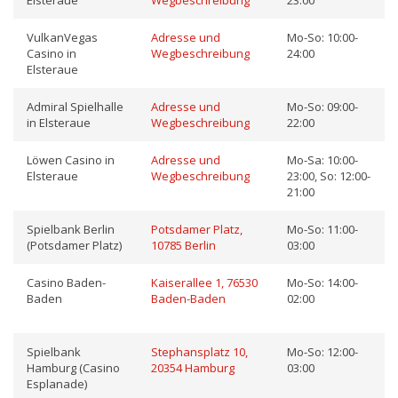
Elsteraue
Wegbeschreibung
23:00
VulkanVegas
Adresse und
Mo-So: 10:00-
Casino in
Wegbeschreibung
24:00
Elsteraue
Admiral Spielhalle
Adresse und
Mo-So: 09:00-
in Elsteraue
Wegbeschreibung
22:00
Löwen Casino in
Adresse und
Mo-Sa: 10:00-
Elsteraue
Wegbeschreibung
23:00, So: 12:00-
21:00
Spielbank Berlin
Potsdamer Platz,
Mo-So: 11:00-
(Potsdamer Platz)
10785 Berlin
03:00
Casino Baden-
Kaiserallee 1, 76530
Mo-So: 14:00-
Baden
Baden-Baden
02:00
Spielbank
Stephansplatz 10,
Mo-So: 12:00-
Hamburg (Casino
20354 Hamburg
03:00
Esplanade)