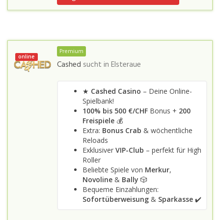
Premium
online
Cashed
sucht in
Elsteraue
★
Cashed Casino
– Deine Online-
Spielbank!
100% bis 500 €/CHF
Bonus +
200
Freispiele
💰
Extra:
Bonus Crab
& wöchentliche
Reloads
Exklusiver
VIP-Club
– perfekt für High
Roller
Beliebte Spiele von
Merkur
,
Novoline
&
Bally
🎲
Bequeme Einzahlungen:
Sofortüberweisung
&
Sparkasse
✔️