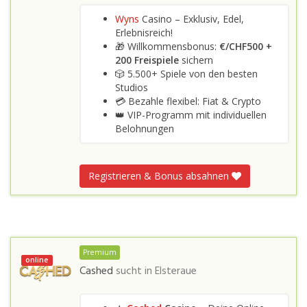
Wyns
Casino – Exklusiv, Edel,
Erlebnisreich!
🎁 Willkommensbonus:
€/CHF500 +
200 Freispiele
sichern
🎲 5.500+ Spiele von den besten
Studios
💳 Bezahle flexibel: Fiat & Crypto
👑 VIP-Programm mit individuellen
Belohnungen
Registrieren & Bonus absahnen
Premium
online
Cashed
sucht in
Elsteraue