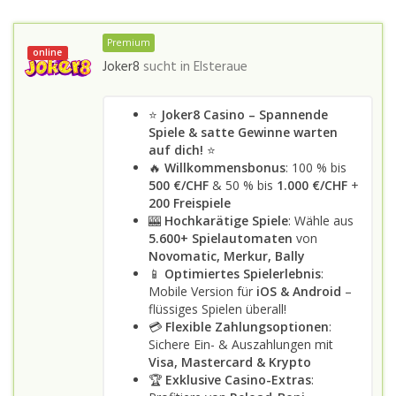
Premium
online
Joker8
sucht in
Elsteraue
⭐
Joker8 Casino – Spannende
Spiele & satte Gewinne warten
auf dich!
⭐
🔥
Willkommensbonus
: 100 % bis
500 €/CHF
& 50 % bis
1.000 €/CHF
+
200 Freispiele
🎰
Hochkarätige Spiele
: Wähle aus
5.600+ Spielautomaten
von
Novomatic, Merkur, Bally
📱
Optimiertes Spielerlebnis
:
Mobile Version für
iOS & Android
–
flüssiges Spielen überall!
💳
Flexible Zahlungsoptionen
:
Sichere Ein- & Auszahlungen mit
Visa, Mastercard & Krypto
🏆
Exklusive Casino-Extras
: