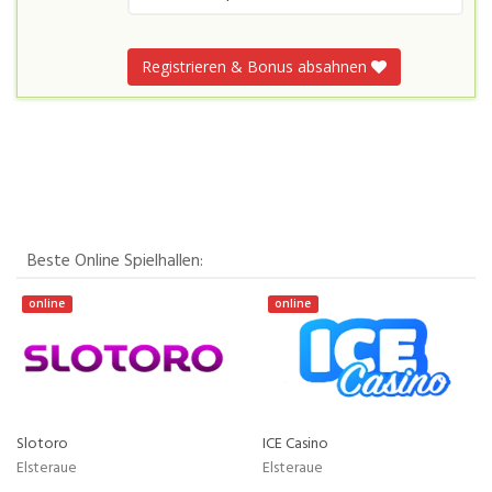
Registrieren & Bonus absahnen
Beste Online Spielhallen:
online
online
Slotoro
ICE Casino
Elsteraue
Elsteraue