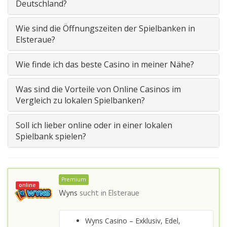
Deutschland?
Wie sind die Öffnungszeiten der Spielbanken in
Elsteraue?
Wie finde ich das beste Casino in meiner Nähe?
Was sind die Vorteile von Online Casinos im
Vergleich zu lokalen Spielbanken?
Soll ich lieber online oder in einer lokalen
Spielbank spielen?
Premium
online
Wyns
sucht in
Elsteraue
Wyns Casino – Exklusiv, Edel,