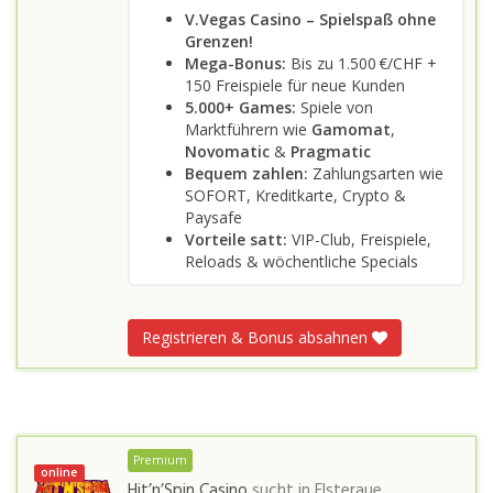
V.Vegas Casino – Spielspaß ohne
Grenzen!
Mega-Bonus:
Bis zu 1.500 €/CHF +
150 Freispiele für neue Kunden
5.000+ Games:
Spiele von
Marktführern wie
Gamomat
,
Novomatic
&
Pragmatic
Bequem zahlen:
Zahlungsarten wie
SOFORT, Kreditkarte, Crypto &
Paysafe
Vorteile satt:
VIP-Club, Freispiele,
Reloads & wöchentliche Specials
Registrieren & Bonus absahnen
Premium
online
Hit’n’Spin Casino
sucht in
Elsteraue