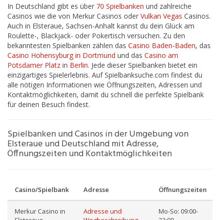
In Deutschland gibt es über
70 Spielbanken
und zahlreiche
Casinos wie die von Merkur Casinos oder
Vulkan Vegas
Casinos.
Auch in Elsteraue, Sachsen-Anhalt kannst du dein Glück am
Roulette-, Blackjack- oder Pokertisch versuchen. Zu den
bekanntesten Spielbanken zählen das
Casino Baden-Baden
, das
Casino Hohensyburg in Dortmund
und das
Casino am
Potsdamer Platz
in
Berlin
. Jede dieser Spielbanken bietet ein
einzigartiges Spielerlebnis. Auf Spielbanksuche.com findest du
alle nötigen Informationen wie Öffnungszeiten, Adressen und
Kontaktmöglichkeiten, damit du schnell die perfekte Spielbank
für deinen Besuch findest.
Spielbanken und Casinos in der Umgebung von
Elsteraue und Deutschland mit Adresse,
Öffnungszeiten und Kontaktmöglichkeiten
Casino/Spielbank
Adresse
Öffnungszeiten
Merkur Casino in
Adresse und
Mo-So: 09:00-