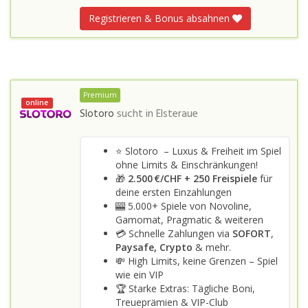
Registrieren & Bonus absahnen
Premium
online
Slotoro
sucht in
Elsteraue
⭐ Slotoro – Luxus & Freiheit im Spiel
ohne Limits & Einschränkungen!
🎁
2.500 €/CHF + 250 Freispiele
für
deine ersten Einzahlungen
🎰 5.000+ Spiele von Novoline,
Gamomat, Pragmatic & weiteren
💳 Schnelle Zahlungen via
SOFORT
,
Paysafe, Crypto
& mehr.
💸 High Limits, keine Grenzen – Spiel
wie ein VIP
🏆 Starke Extras: Tägliche Boni,
Treueprämien & VIP-Club