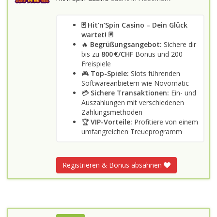
🃏 Hit’n’Spin Casino – Dein Glück
wartet! 🃏
🔥
Begrüßungsangebot:
Sichere dir
bis zu
800 €/CHF
Bonus und 200
Freispiele
🎮
Top-Spiele:
Slots führenden
Softwareanbietern wie Novomatic
💳
Sichere Transaktionen:
Ein- und
Auszahlungen mit verschiedenen
Zahlungsmethoden
🏆
VIP-Vorteile:
Profitiere von einem
umfangreichen Treueprogramm
Registrieren & Bonus absahnen