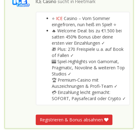
ICE Casino
sucht in
Fleetmark
⭐
ICE
Casino – Vom Sommer
eingefroren, nun heiß im Spiel! ⭐
🔥 Welcome Deal: bis zu €1.500 bei
satten 450% Bonus über deine
ersten vier Einzahlungen ✓
🎁 Plus: 270 Freispiele u. a. auf Book
of Fallen ✓
🎰 Spiel‑Highlights von Gamomat,
Pragmatic, Novoline & weiteren Top
Studios ✓
🏆 Premium‑Casino mit
Auszeichnungen & Profi‑Team ✓
💳 Einzahlung leicht gemacht:
SOFORT, Paysafecard oder Crypto ✓
Registrieren & Bonus absahnen