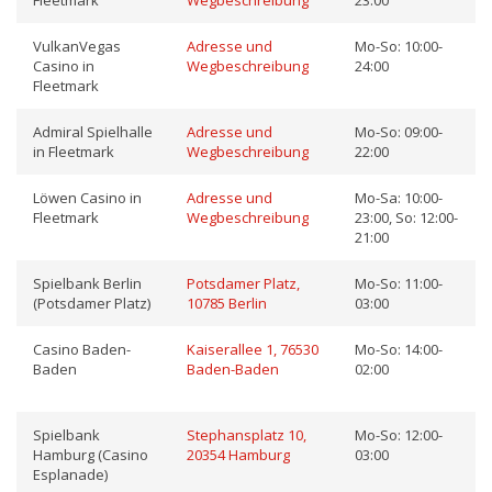
Fleetmark
Wegbeschreibung
23:00
VulkanVegas
Adresse und
Mo-So: 10:00-
Casino in
Wegbeschreibung
24:00
Fleetmark
Admiral Spielhalle
Adresse und
Mo-So: 09:00-
in Fleetmark
Wegbeschreibung
22:00
Löwen Casino in
Adresse und
Mo-Sa: 10:00-
Fleetmark
Wegbeschreibung
23:00, So: 12:00-
21:00
Spielbank Berlin
Potsdamer Platz,
Mo-So: 11:00-
(Potsdamer Platz)
10785 Berlin
03:00
Casino Baden-
Kaiserallee 1, 76530
Mo-So: 14:00-
Baden
Baden-Baden
02:00
Spielbank
Stephansplatz 10,
Mo-So: 12:00-
Hamburg (Casino
20354 Hamburg
03:00
Esplanade)