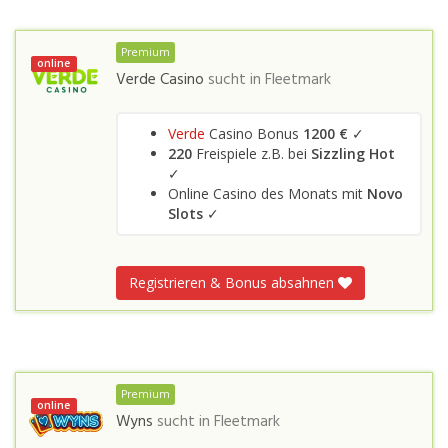
Premium
online
Verde Casino
sucht in
Fleetmark
Verde
Casino Bonus
1200 €
✓
220
Freispiele z.B. bei
Sizzling Hot
✓
Online Casino des Monats mit
Novo
Slots
✓
Registrieren & Bonus absahnen
Premium
online
Wyns
sucht in
Fleetmark