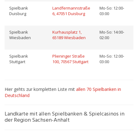
Spielbank
Landfermannstraße
Mo-So: 12:00-
Duisburg
6, 47051 Duisburg
03:00
Spielbank
Kurhausplatz 1,
Mo-So: 14:00-
Wiesbaden
65189 Wiesbaden
02:00
Spielbank
Plieninger Straße
Mo-So: 12:00-
Stuttgart
100, 70567 Stuttgart
03:00
Hier gehts zur kompletten Liste mit
allen 70 Spielbanken in
Deutschland
Landkarte mit allen Spielbanken & Spielcasinos in
der Region Sachsen-Anhalt