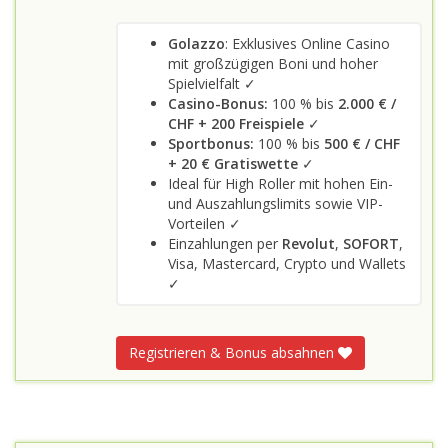
Golazzo
: Exklusives Online Casino
mit großzügigen Boni und hoher
Spielvielfalt ✓
Casino-Bonus:
100 % bis
2.000 € /
CHF + 200 Freispiele
✓
Sportbonus:
100 % bis
500 € / CHF
+ 20 € Gratiswette
✓
Ideal für High Roller mit hohen Ein-
und Auszahlungslimits sowie VIP-
Vorteilen ✓
Einzahlungen per
Revolut
,
SOFORT
,
Visa, Mastercard, Crypto und Wallets
✓
Registrieren & Bonus absahnen