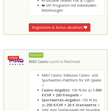
💳 Bezahle flexibel: Fiat & Crypto
👑 VIP-Programm mit individuellen
Belohnungen
Registrieren & Bonus absahnen
Premium
online
MAD Casino
sucht in
Fleetmark
MAD Casino: Exklusive Casino- und
Sportwetten-Plattform für VIP-Spieler
✓
Casino-Angebot:
100 % bis zu
1.000
€/CHF + 200 Freispiele
✓
Sportwetten-Angebot:
100 % bis
zu
250 €/CHF + 20 € Gratiswette
✓
Sehr gute Spielauswahl mit Novoline,