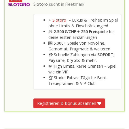
Slotoro
sucht in
Fleetmark
⭐
Slotoro
– Luxus & Freiheit im Spiel
ohne Limits & Einschränkungen!
🎁
2.500 €/CHF + 250 Freispiele
für
deine ersten Einzahlungen
🎰 5.000+ Spiele von Novoline,
Gamomat, Pragmatic & weiteren
💳 Schnelle Zahlungen via
SOFORT
,
Paysafe, Crypto
& mehr.
💸 High Limits, keine Grenzen – Spiel
wie ein VIP
🏆 Starke Extras: Tägliche Boni,
Treueprämien & VIP-Club
Registrieren & Bonus absahnen