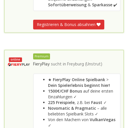
Sofortüberweisung
&
Sparkasse
✔️
Registrieren & Bonus absahnen
Premium
online
FieryPlay
sucht in
Freyburg (Unstrut)
★
FieryPlay Online Spielbank
>
Dein Spielerlebnis beginnt hier!
1500€/CHF Bonus
auf deine ersten
Einzahlungen ✓
225 Freispiele
, z.B. bei
Faust
✓
Novomatic & Pragmatic
– alle
beliebten Spielbank Slots ✓
Von den Machern von
VulkanVegas
✓