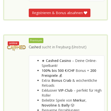
Registrieren & Bonus absahnen
Premium
online
Cashed
sucht in
Freyburg (Unstrut)
★
Cashed Casino
– Deine Online-
Spielbank!
100% bis 500 €/CHF
Bonus +
200
Freispiele
💰
Extra:
Bonus Crab
& wöchentliche
Reloads
Exklusiver
VIP-Club
– perfekt für High
Roller
Beliebte Spiele von
Merkur
,
Novoline
&
Bally
🎲
Bequeme Einzahlungen: