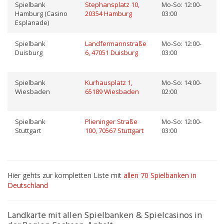
Spielbank
Stephansplatz 10,
Mo-So: 12:00-
Hamburg (Casino
20354 Hamburg
03:00
Esplanade)
Spielbank
Landfermannstraße
Mo-So: 12:00-
Duisburg
6, 47051 Duisburg
03:00
Spielbank
Kurhausplatz 1,
Mo-So: 14:00-
Wiesbaden
65189 Wiesbaden
02:00
Spielbank
Plieninger Straße
Mo-So: 12:00-
Stuttgart
100, 70567 Stuttgart
03:00
Hier gehts zur kompletten Liste mit
allen 70 Spielbanken in
Deutschland
Landkarte mit allen Spielbanken & Spielcasinos in