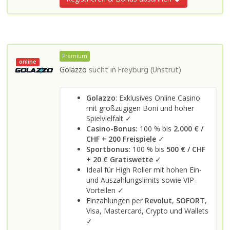
Premium
online
Golazzo
sucht in
Freyburg (Unstrut)
Golazzo
: Exklusives Online Casino
mit großzügigen Boni und hoher
Spielvielfalt ✓
Casino-Bonus:
100 % bis
2.000 € /
CHF + 200 Freispiele
✓
Sportbonus:
100 % bis
500 € / CHF
+ 20 € Gratiswette
✓
Ideal für High Roller mit hohen Ein-
und Auszahlungslimits sowie VIP-
Vorteilen ✓
Einzahlungen per
Revolut
,
SOFORT
,
Visa, Mastercard, Crypto und Wallets
✓