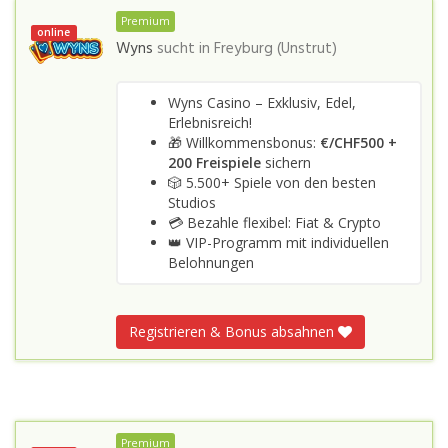
Premium
online
Wyns
sucht in
Freyburg (Unstrut)
Wyns Casino – Exklusiv, Edel,
Erlebnisreich!
🎁 Willkommensbonus:
€/CHF500 +
200 Freispiele
sichern
🎲 5.500+ Spiele von den besten
Studios
💳 Bezahle flexibel: Fiat & Crypto
👑 VIP-Programm mit individuellen
Belohnungen
Registrieren & Bonus absahnen
Premium