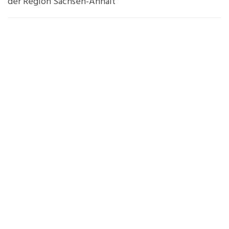
der Region Sachsen-Anhalt