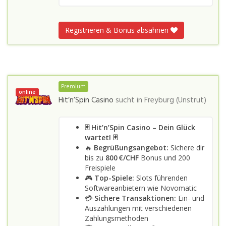
Registrieren & Bonus absahnen
Premium
online
Hit’n’Spin Casino
sucht in
Freyburg (Unstrut)
🃏 Hit’n’Spin Casino – Dein Glück
wartet! 🃏
🔥
Begrüßungsangebot:
Sichere dir
bis zu
800 €/CHF
Bonus und 200
Freispiele
🎮
Top-Spiele:
Slots führenden
Softwareanbietern wie Novomatic
💳
Sichere Transaktionen:
Ein- und
Auszahlungen mit verschiedenen
Zahlungsmethoden