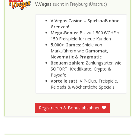
V.Vegas
sucht in
Freyburg (Unstrut)
V.Vegas Casino – Spielspaß ohne
Grenzen!
Mega-Bonus:
Bis zu 1.500 €/CHF +
150 Freispiele für neue Kunden
5.000+ Games:
Spiele von
Marktführern wie
Gamomat
,
Novomatic
&
Pragmatic
Bequem zahlen:
Zahlungsarten wie
SOFORT, Kreditkarte, Crypto &
Paysafe
Vorteile satt:
VIP-Club, Freispiele,
Reloads & wöchentliche Specials
Registrieren & Bonus absahnen