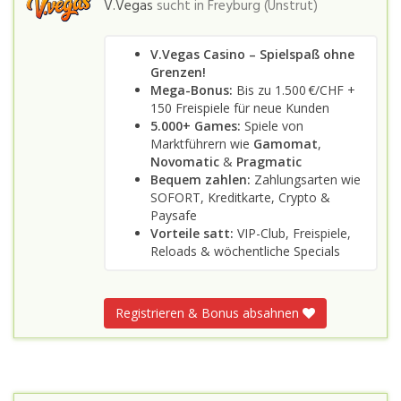
V.Vegas
sucht in
Freyburg (Unstrut)
V.Vegas Casino – Spielspaß ohne
Grenzen!
Mega-Bonus:
Bis zu 1.500 €/CHF +
150 Freispiele für neue Kunden
5.000+ Games:
Spiele von
Marktführern wie
Gamomat
,
Novomatic
&
Pragmatic
Bequem zahlen:
Zahlungsarten wie
SOFORT, Kreditkarte, Crypto &
Paysafe
Vorteile satt:
VIP-Club, Freispiele,
Reloads & wöchentliche Specials
Registrieren & Bonus absahnen