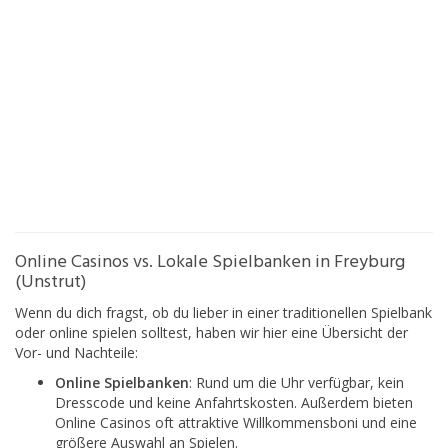
Online Casinos vs. Lokale Spielbanken in Freyburg
(Unstrut)
Wenn du dich fragst, ob du lieber in einer traditionellen Spielbank
oder online spielen solltest, haben wir hier eine Übersicht der
Vor- und Nachteile:
Online Spielbanken
: Rund um die Uhr verfügbar, kein
Dresscode und keine Anfahrtskosten. Außerdem bieten
Online Casinos oft attraktive Willkommensboni und eine
größere Auswahl an Spielen.