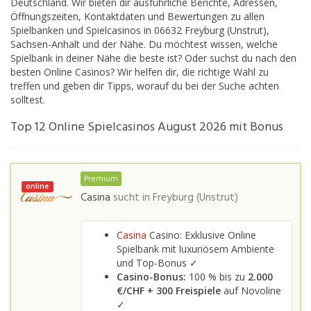
Deutschland. Wir bieten dir ausführliche Berichte, Adressen,
Öffnungszeiten, Kontaktdaten und Bewertungen zu allen
Spielbanken und Spielcasinos in 06632 Freyburg (Unstrut),
Sachsen-Anhalt und der Nähe. Du möchtest wissen, welche
Spielbank in deiner Nähe die beste ist? Oder suchst du nach den
besten Online Casinos? Wir helfen dir, die richtige Wahl zu
treffen und geben dir Tipps, worauf du bei der Suche achten
solltest.
Top 12 Online Spielcasinos August 2026 mit Bonus
Premium
online
Casina
sucht in
Freyburg (Unstrut)
Casina
Casino: Exklusive Online
Spielbank mit luxuriösem Ambiente
und Top-Bonus ✓
Casino-Bonus:
100 % bis zu
2.000
€/CHF + 300 Freispiele
auf Novoline
✓