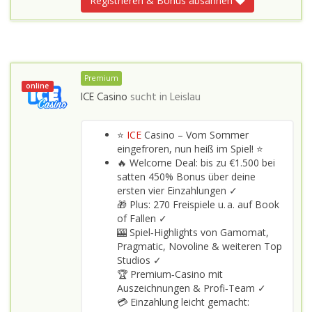
Registrieren & Bonus absahnen
Premium
online
ICE Casino
sucht in
Leislau
⭐
ICE
Casino – Vom Sommer
eingefroren, nun heiß im Spiel! ⭐
🔥 Welcome Deal: bis zu €1.500 bei
satten 450% Bonus über deine
ersten vier Einzahlungen ✓
🎁 Plus: 270 Freispiele u. a. auf Book
of Fallen ✓
🎰 Spiel‑Highlights von Gamomat,
Pragmatic, Novoline & weiteren Top
Studios ✓
🏆 Premium‑Casino mit
Auszeichnungen & Profi‑Team ✓
💳 Einzahlung leicht gemacht: