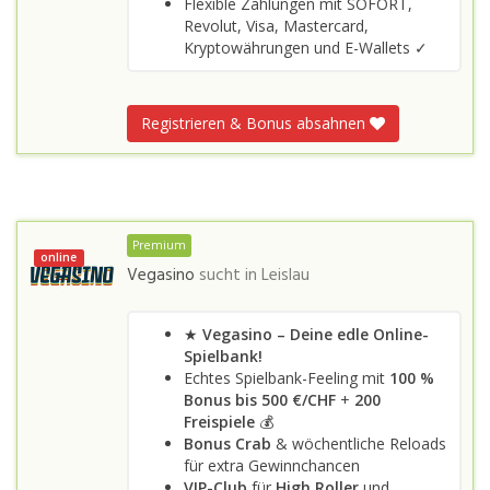
Flexible Zahlungen mit SOFORT,
Revolut, Visa, Mastercard,
Kryptowährungen und E-Wallets ✓
Registrieren & Bonus absahnen
Premium
online
Vegasino
sucht in
Leislau
★
Vegasino – Deine edle Online-
Spielbank!
Echtes Spielbank-Feeling mit
100 %
Bonus bis 500 €/CHF
+
200
Freispiele
💰
Bonus Crab
& wöchentliche Reloads
für extra Gewinnchancen
VIP-Club
für
High Roller
und