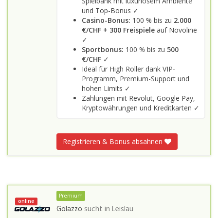
Spielbank mit luxuriösem Ambiente
und Top-Bonus ✓
Casino-Bonus:
100 % bis zu
2.000
€/CHF + 300 Freispiele
auf Novoline
✓
Sportbonus:
100 % bis zu
500
€/CHF
✓
Ideal für High Roller dank VIP-
Programm, Premium-Support und
hohen Limits ✓
Zahlungen mit Revolut, Google Pay,
Kryptowährungen und Kreditkarten ✓
Registrieren & Bonus absahnen
Premium
online
Golazzo
sucht in
Leislau