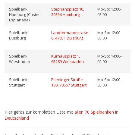
Spielbank
Stephansplatz 10,
Mo-So: 12:00-
Hamburg (Casino
20354 Hamburg
03:00
Esplanade)
Spielbank
Landfermannstraße
Mo-So: 12:00-
Duisburg
6, 47051 Duisburg
03:00
Spielbank
Kurhausplatz 1,
Mo-So: 14:00-
Wiesbaden
65189 Wiesbaden
02:00
Spielbank
Plieninger Straße
Mo-So: 12:00-
Stuttgart
100, 70567 Stuttgart
03:00
Hier gehts zur kompletten Liste mit
allen 70 Spielbanken in
Deutschland