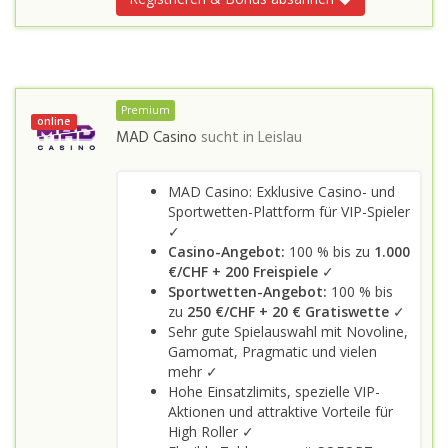
Premium
online
MAD Casino
sucht in
Leislau
MAD Casino: Exklusive Casino- und
Sportwetten-Plattform für VIP-Spieler
✓
Casino-Angebot:
100 % bis zu
1.000
€/CHF + 200 Freispiele
✓
Sportwetten-Angebot:
100 % bis
zu
250 €/CHF + 20 € Gratiswette
✓
Sehr gute Spielauswahl mit Novoline,
Gamomat, Pragmatic und vielen
mehr ✓
Hohe Einsatzlimits, spezielle VIP-
Aktionen und attraktive Vorteile für
High Roller ✓