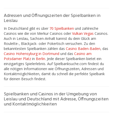
Adressen und Öffnungszeiten der Spielbanken in
Leislau
In Deutschland gibt es über
70 Spielbanken
und zahlreiche
Casinos wie die von Merkur Casinos oder
Vulkan Vegas
Casinos.
Auch in Leislau, Sachsen-Anhalt kannst du dein Glück am
Roulette-, Blackjack- oder Pokertisch versuchen. Zu den
bekanntesten Spielbanken zählen das
Casino Baden-Baden
, das
Casino Hohensyburg in Dortmund
und das
Casino am
Potsdamer Platz
in
Berlin
. Jede dieser Spielbanken bietet ein
einzigartiges Spielerlebnis. Auf Spielbanksuche.com findest du
alle nötigen Informationen wie Öffnungszeiten, Adressen und
Kontaktmöglichkeiten, damit du schnell die perfekte Spielbank
für deinen Besuch findest.
Spielbanken und Casinos in der Umgebung von
Leislau und Deutschland mit Adresse, Öffnungszeiten
und Kontaktmöglichkeiten