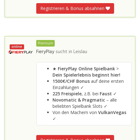
Registrieren & Bonus absahnen
Premium
online
FieryPlay
sucht in
Leislau
★
FieryPlay Online Spielbank
>
Dein Spielerlebnis beginnt hier!
1500€/CHF Bonus
auf deine ersten
Einzahlungen ✓
225 Freispiele
, z.B. bei
Faust
✓
Novomatic & Pragmatic
– alle
beliebten Spielbank Slots ✓
Von den Machern von
VulkanVegas
✓