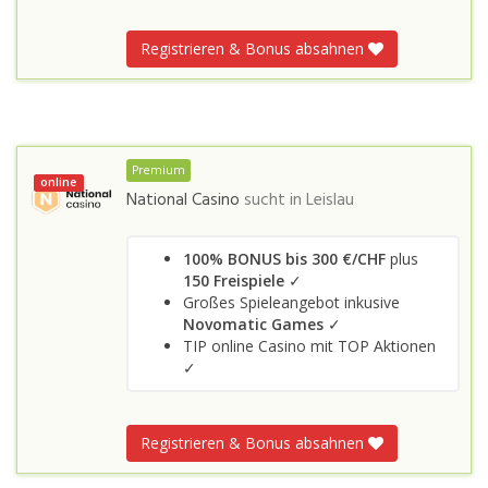
Registrieren & Bonus absahnen
Premium
online
National Casino
sucht in
Leislau
100% BONUS bis 300 €/CHF
plus
150 Freispiele
✓
Großes Spieleangebot inkusive
Novomatic Games
✓
TIP online Casino mit TOP Aktionen
✓
Registrieren & Bonus absahnen