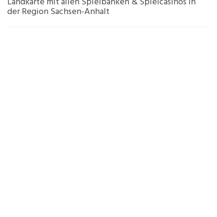
Landkarte mit allen Spielbanken & Spielcasinos in
der Region Sachsen-Anhalt