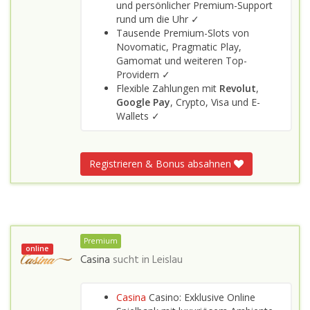
und persönlicher Premium-Support
rund um die Uhr ✓
Tausende Premium-Slots von
Novomatic, Pragmatic Play,
Gamomat und weiteren Top-
Providern ✓
Flexible Zahlungen mit
Revolut
,
Google Pay
, Crypto, Visa und E-
Wallets ✓
Registrieren & Bonus absahnen
Premium
online
Casina
sucht in
Leislau
Casina
Casino: Exklusive Online