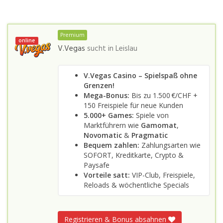
Premium
online
V.Vegas
sucht in
Leislau
V.Vegas Casino – Spielspaß ohne
Grenzen!
Mega-Bonus:
Bis zu 1.500 €/CHF +
150 Freispiele für neue Kunden
5.000+ Games:
Spiele von
Marktführern wie
Gamomat
,
Novomatic
&
Pragmatic
Bequem zahlen:
Zahlungsarten wie
SOFORT, Kreditkarte, Crypto &
Paysafe
Vorteile satt:
VIP-Club, Freispiele,
Reloads & wöchentliche Specials
Registrieren & Bonus absahnen