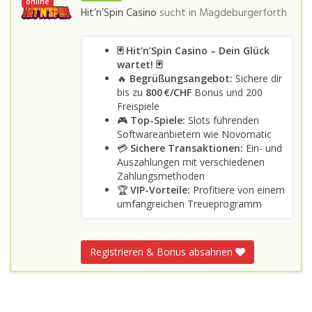
online
Hit’n’Spin Casino
sucht in
Magdeburgerforth
🃏 Hit’n’Spin Casino – Dein Glück
wartet! 🃏
🔥
Begrüßungsangebot:
Sichere dir
bis zu
800 €/CHF
Bonus und 200
Freispiele
🎮
Top-Spiele:
Slots führenden
Softwareanbietern wie Novomatic
💳
Sichere Transaktionen:
Ein- und
Auszahlungen mit verschiedenen
Zahlungsmethoden
🏆
VIP-Vorteile:
Profitiere von einem
umfangreichen Treueprogramm
Registrieren & Bonus absahnen