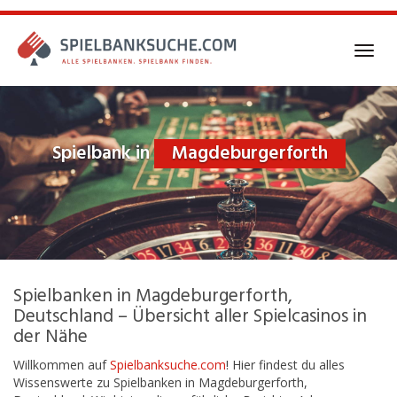
Skip
to
main
Toggl
content
navig
Spielbank in
Magdeburgerforth
Spielbanken in Magdeburgerforth,
Deutschland – Übersicht aller Spielcasinos in
der Nähe
Willkommen auf
Spielbanksuche.com
! Hier findest du alles
Wissenswerte zu Spielbanken in Magdeburgerforth,