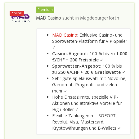
Premium
online
MAD Casino
sucht in
Magdeburgerforth
MAD Casino
: Exklusive Casino- und
Sportwetten-Plattform für VIP-Spieler
✓
Casino-Angebot:
100 % bis zu
1.000
€/CHF + 200 Freispiele
✓
Sportwetten-Angebot:
100 % bis
zu
250 €/CHF + 20 € Gratiswette
✓
Sehr gute Spielauswahl mit Novoline,
Gamomat, Pragmatic und vielen
mehr ✓
Hohe Einsatzlimits, spezielle VIP-
Aktionen und attraktive Vorteile für
High Roller ✓
Flexible Zahlungen mit SOFORT,
Revolut, Visa, Mastercard,
Kryptowährungen und E-Wallets ✓