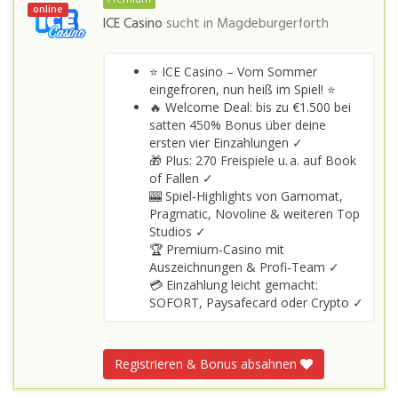
online
ICE Casino
sucht in
Magdeburgerforth
⭐ ICE Casino – Vom Sommer
eingefroren, nun heiß im Spiel! ⭐
🔥 Welcome Deal: bis zu €1.500 bei
satten 450% Bonus über deine
ersten vier Einzahlungen ✓
🎁 Plus: 270 Freispiele u. a. auf Book
of Fallen ✓
🎰 Spiel‑Highlights von Gamomat,
Pragmatic, Novoline & weiteren Top
Studios ✓
🏆 Premium‑Casino mit
Auszeichnungen & Profi‑Team ✓
💳 Einzahlung leicht gemacht:
SOFORT, Paysafecard oder Crypto ✓
Registrieren & Bonus absahnen