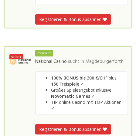
Registrieren & Bonus absahnen
Premium
online
National Casino
sucht in
Magdeburgerforth
100% BONUS bis 300 €/CHF
plus
150 Freispiele
✓
Großes Spieleangebot inkusive
Novomatic Games
✓
TIP online Casino mit TOP Aktionen
✓
Registrieren & Bonus absahnen