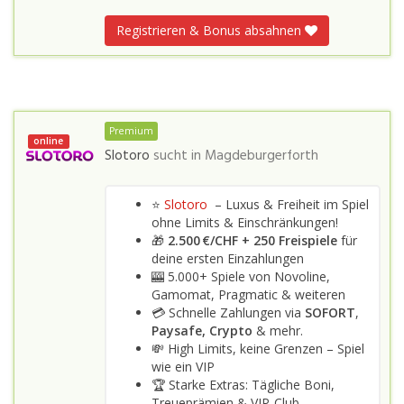
Registrieren & Bonus absahnen
Premium
online
Slotoro
sucht in
Magdeburgerforth
⭐
Slotoro
– Luxus & Freiheit im Spiel
ohne Limits & Einschränkungen!
🎁
2.500 €/CHF + 250 Freispiele
für
deine ersten Einzahlungen
🎰 5.000+ Spiele von Novoline,
Gamomat, Pragmatic & weiteren
💳 Schnelle Zahlungen via
SOFORT
,
Paysafe, Crypto
& mehr.
💸 High Limits, keine Grenzen – Spiel
wie ein VIP
🏆 Starke Extras: Tägliche Boni,
Treueprämien & VIP-Club