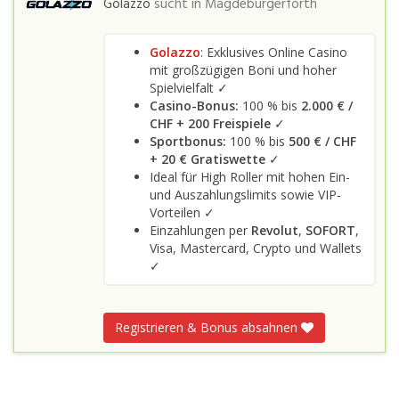
Golazzo
sucht in
Magdeburgerforth
Golazzo
: Exklusives Online Casino
mit großzügigen Boni und hoher
Spielvielfalt ✓
Casino-Bonus:
100 % bis
2.000 € /
CHF + 200 Freispiele
✓
Sportbonus:
100 % bis
500 € / CHF
+ 20 € Gratiswette
✓
Ideal für High Roller mit hohen Ein-
und Auszahlungslimits sowie VIP-
Vorteilen ✓
Einzahlungen per
Revolut
,
SOFORT
,
Visa, Mastercard, Crypto und Wallets
✓
Registrieren & Bonus absahnen