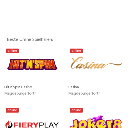
Beste Online Spielhallen:
online
online
Hit’n’Spin Casino
Casina
Magdeburgerforth
Magdeburgerforth
online
online