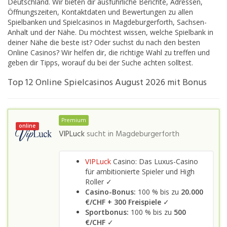
Deutschland. Wir bieten dir ausführliche Berichte, Adressen,
Öffnungszeiten, Kontaktdaten und Bewertungen zu allen
Spielbanken und Spielcasinos in Magdeburgerforth, Sachsen-
Anhalt und der Nähe. Du möchtest wissen, welche Spielbank in
deiner Nähe die beste ist? Oder suchst du nach den besten
Online Casinos? Wir helfen dir, die richtige Wahl zu treffen und
geben dir Tipps, worauf du bei der Suche achten solltest.
Top 12 Online Spielcasinos August 2026 mit Bonus
Premium
online
VIPLuck
sucht in
Magdeburgerforth
VIPLuck
Casino: Das Luxus-Casino
für ambitionierte Spieler und High
Roller ✓
Casino-Bonus:
100 % bis zu
20.000
€/CHF + 300 Freispiele
✓
Sportbonus:
100 % bis zu
500
€/CHF
✓