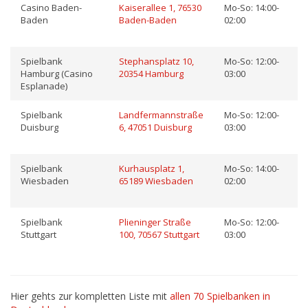
Casino Baden-
Kaiserallee 1, 76530
Mo-So: 14:00-
Baden
Baden-Baden
02:00
Spielbank
Stephansplatz 10,
Mo-So: 12:00-
Hamburg (Casino
20354 Hamburg
03:00
Esplanade)
Spielbank
Landfermannstraße
Mo-So: 12:00-
Duisburg
6, 47051 Duisburg
03:00
Spielbank
Kurhausplatz 1,
Mo-So: 14:00-
Wiesbaden
65189 Wiesbaden
02:00
Spielbank
Plieninger Straße
Mo-So: 12:00-
Stuttgart
100, 70567 Stuttgart
03:00
Hier gehts zur kompletten Liste mit
allen 70 Spielbanken in