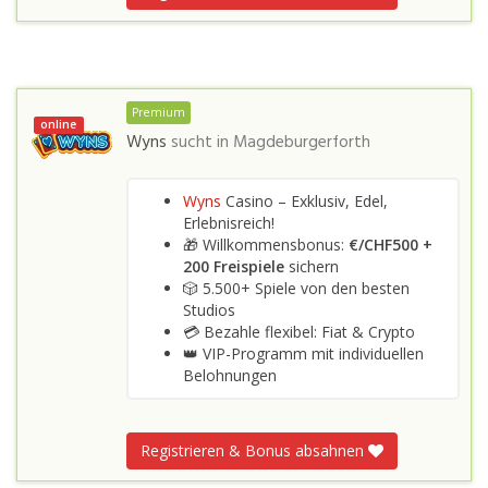
Premium
online
Wyns
sucht in
Magdeburgerforth
Wyns
Casino – Exklusiv, Edel,
Erlebnisreich!
🎁 Willkommensbonus:
€/CHF500 +
200 Freispiele
sichern
🎲 5.500+ Spiele von den besten
Studios
💳 Bezahle flexibel: Fiat & Crypto
👑 VIP-Programm mit individuellen
Belohnungen
Registrieren & Bonus absahnen