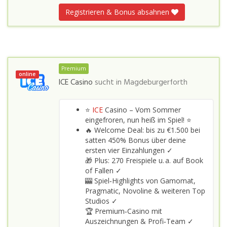
Registrieren & Bonus absahnen
Premium
online
ICE Casino
sucht in
Magdeburgerforth
⭐
ICE
Casino – Vom Sommer
eingefroren, nun heiß im Spiel! ⭐
🔥 Welcome Deal: bis zu €1.500 bei
satten 450% Bonus über deine
ersten vier Einzahlungen ✓
🎁 Plus: 270 Freispiele u. a. auf Book
of Fallen ✓
🎰 Spiel‑Highlights von Gamomat,
Pragmatic, Novoline & weiteren Top
Studios ✓
🏆 Premium‑Casino mit
Auszeichnungen & Profi‑Team ✓