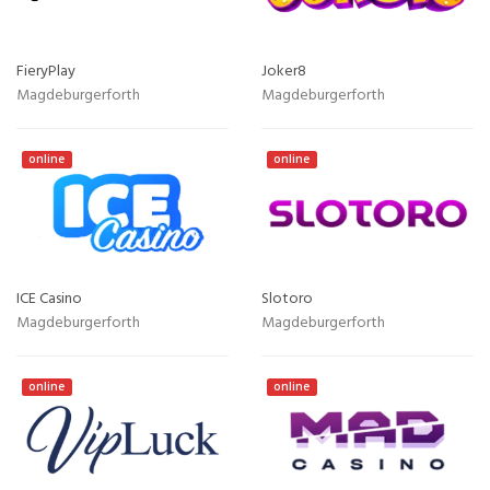
FieryPlay
Joker8
Magdeburgerforth
Magdeburgerforth
online
online
ICE Casino
Slotoro
Magdeburgerforth
Magdeburgerforth
online
online