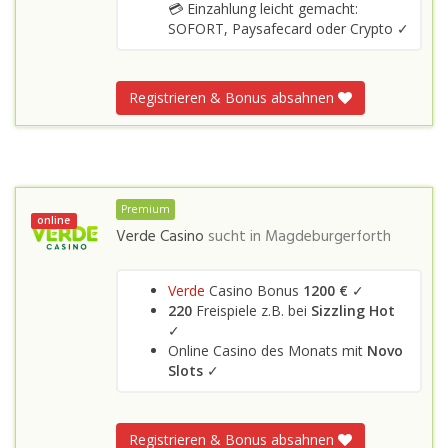
💳 Einzahlung leicht gemacht:
SOFORT, Paysafecard oder Crypto ✓
Registrieren & Bonus absahnen
Premium
online
Verde Casino
sucht in
Magdeburgerforth
Verde
Casino Bonus
1200 €
✓
220
Freispiele z.B. bei
Sizzling Hot
✓
Online Casino des Monats mit
Novo
Slots
✓
Registrieren & Bonus absahnen