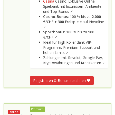
Casina
Casino: Exklusive Online
Spielbank mit luxuriösem Ambiente
und Top-Bonus ✓
Casino-Bonus:
100 % bis zu
2.000
€/CHF + 300 Freispiele
auf Novoline
✓
Sportbonus:
100 % bis zu
500
€/CHF
✓
Ideal für High Roller dank VIP-
Programm, Premium-Support und
hohen Limits ✓
Zahlungen mit Revolut, Google Pay,
Kryptowährungen und Kreditkarten ✓
Registrieren & Bonus absahnen
Premium
online