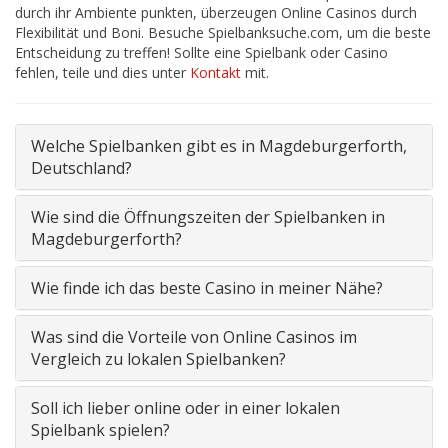
durch ihr Ambiente punkten, überzeugen Online Casinos durch
Flexibilität und Boni. Besuche Spielbanksuche.com, um die beste
Entscheidung zu treffen! Sollte eine Spielbank oder Casino
fehlen, teile und dies unter
Kontakt
mit.
Welche Spielbanken gibt es in Magdeburgerforth,
Deutschland?
Wie sind die Öffnungszeiten der Spielbanken in
Magdeburgerforth?
Wie finde ich das beste Casino in meiner Nähe?
Was sind die Vorteile von Online Casinos im
Vergleich zu lokalen Spielbanken?
Soll ich lieber online oder in einer lokalen
Spielbank spielen?