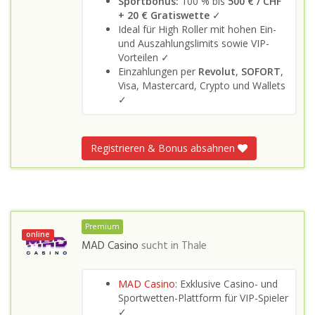
Sportbonus:
100 % bis
500 € / CHF
+ 20 € Gratiswette
✓
Ideal für High Roller mit hohen Ein-
und Auszahlungslimits sowie VIP-
Vorteilen ✓
Einzahlungen per
Revolut
,
SOFORT
,
Visa, Mastercard, Crypto und Wallets
✓
Registrieren & Bonus absahnen
Premium
online
MAD Casino
sucht in
Thale
MAD Casino
: Exklusive Casino- und
Sportwetten-Plattform für VIP-Spieler
✓