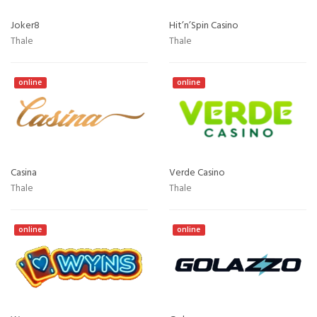
Joker8
Hit’n’Spin Casino
Thale
Thale
online
online
Casina
Verde Casino
Thale
Thale
online
online