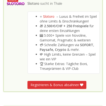
Slotoro
sucht in
Thale
⭐
Slotoro
– Luxus & Freiheit im Spiel
ohne Limits & Einschränkungen!
🎁
2.500 €/CHF + 250 Freispiele
für
deine ersten Einzahlungen
🎰 5.000+ Spiele von Novoline,
Gamomat, Pragmatic & weiteren
💳 Schnelle Zahlungen via
SOFORT
,
Paysafe, Crypto
& mehr.
💸 High Limits, keine Grenzen – Spiel
wie ein VIP
🏆 Starke Extras: Tägliche Boni,
Treueprämien & VIP-Club
Registrieren & Bonus absahnen