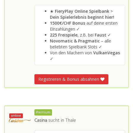
★
FieryPlay Online Spielbank
>
Dein Spielerlebnis beginnt hier!
1500€/CHF Bonus
auf deine ersten
Einzahlungen ✓
225 Freispiele
, z.B. bei
Faust
✓
Novomatic & Pragmatic
– alle
beliebten Spielbank Slots ✓
Von den Machern von
VulkanVegas
✓
Registrieren & Bonus absahnen
Premium
online
Casina
sucht in
Thale