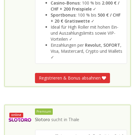
Casino-Bonus:
100 % bis
2.000 € /
CHF + 200 Freispiele
✓
Sportbonus:
100 % bis
500 € / CHF
+ 20 € Gratiswette
✓
Ideal für High Roller mit hohen Ein-
und Auszahlungslimits sowie VIP-
Vorteilen ✓
Einzahlungen per
Revolut
,
SOFORT
,
Visa, Mastercard, Crypto und Wallets
✓
Registrieren & Bonus absahnen
Premium
online
Slotoro
sucht in
Thale