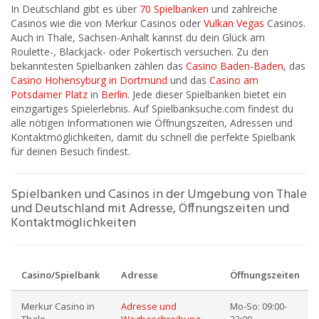
In Deutschland gibt es über
70 Spielbanken
und zahlreiche
Casinos wie die von Merkur Casinos oder
Vulkan Vegas
Casinos.
Auch in Thale, Sachsen-Anhalt kannst du dein Glück am
Roulette-, Blackjack- oder Pokertisch versuchen. Zu den
bekanntesten Spielbanken zählen das
Casino Baden-Baden
, das
Casino Hohensyburg in Dortmund
und das
Casino am
Potsdamer Platz
in
Berlin
. Jede dieser Spielbanken bietet ein
einzigartiges Spielerlebnis. Auf Spielbanksuche.com findest du
alle nötigen Informationen wie Öffnungszeiten, Adressen und
Kontaktmöglichkeiten, damit du schnell die perfekte Spielbank
für deinen Besuch findest.
Spielbanken und Casinos in der Umgebung von Thale
und Deutschland mit Adresse, Öffnungszeiten und
Kontaktmöglichkeiten
Casino/Spielbank
Adresse
Öffnungszeiten
Merkur Casino in
Adresse und
Mo-So: 09:00-