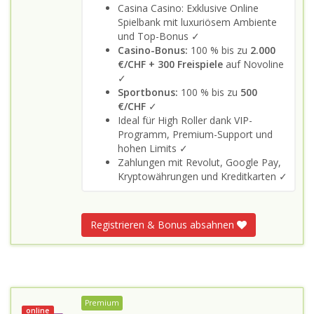
Casina Casino: Exklusive Online
Spielbank mit luxuriösem Ambiente
und Top-Bonus ✓
Casino-Bonus:
100 % bis zu
2.000
€/CHF + 300 Freispiele
auf Novoline
✓
Sportbonus:
100 % bis zu
500
€/CHF
✓
Ideal für High Roller dank VIP-
Programm, Premium-Support und
hohen Limits ✓
Zahlungen mit Revolut, Google Pay,
Kryptowährungen und Kreditkarten ✓
Registrieren & Bonus absahnen
Premium
online