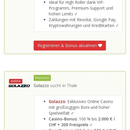
Ideal für High Roller dank VIP-
Programm, Premium-Support und
hohen Limits ✓
Zahlungen mit Revolut, Google Pay,
Kryptowährungen und Kreditkarten ✓
Registrieren & Bonus absahnen
Premium
online
Golazzo
sucht in
Thale
Golazzo
: Exklusives Online Casino
mit großzügigen Boni und hoher
Spielvielfalt ✓
Casino-Bonus:
100 % bis
2.000 € /
CHF + 200 Freispiele
✓