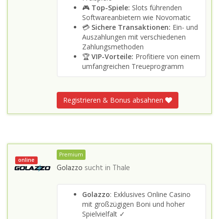
🎮
Top-Spiele:
Slots führenden
Softwareanbietern wie Novomatic
💳
Sichere Transaktionen:
Ein- und
Auszahlungen mit verschiedenen
Zahlungsmethoden
🏆
VIP-Vorteile:
Profitiere von einem
umfangreichen Treueprogramm
Registrieren & Bonus absahnen
Premium
online
Golazzo
sucht in
Thale
Golazzo
: Exklusives Online Casino
mit großzügigen Boni und hoher
Spielvielfalt ✓