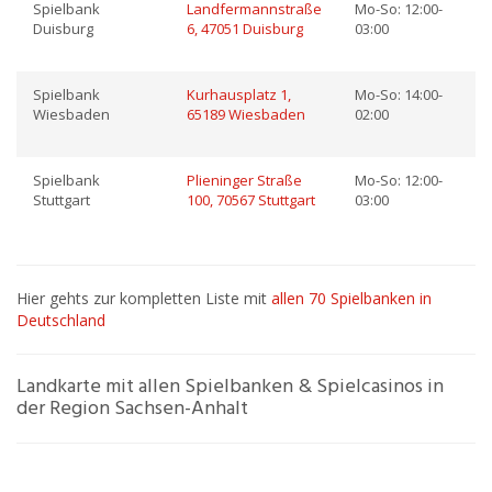
Spielbank
Landfermannstraße
Mo-So: 12:00-
Duisburg
6, 47051 Duisburg
03:00
Spielbank
Kurhausplatz 1,
Mo-So: 14:00-
Wiesbaden
65189 Wiesbaden
02:00
Spielbank
Plieninger Straße
Mo-So: 12:00-
Stuttgart
100, 70567 Stuttgart
03:00
Hier gehts zur kompletten Liste mit
allen 70 Spielbanken in
Deutschland
Landkarte mit allen Spielbanken & Spielcasinos in
der Region Sachsen-Anhalt