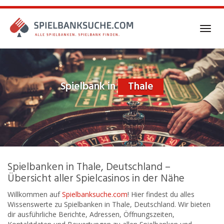
Skip
to
main
Toggl
content
navig
Spielbank in
Thale
Spielbanken in Thale, Deutschland –
Übersicht aller Spielcasinos in der Nähe
Willkommen auf
Spielbanksuche.com
! Hier findest du alles
Wissenswerte zu Spielbanken in Thale, Deutschland. Wir bieten
dir ausführliche Berichte, Adressen, Öffnungszeiten,