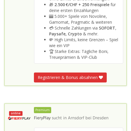
🎁
2.500 €/CHF + 250 Freispiele
für
deine ersten Einzahlungen
🎰 5.000+ Spiele von Novoline,
Gamomat, Pragmatic & weiteren
💳 Schnelle Zahlungen via
SOFORT
,
Paysafe, Crypto
& mehr.
💸 High Limits, keine Grenzen – Spiel
wie ein VIP
🏆 Starke Extras: Tägliche Boni,
Treueprämien & VIP-Club
Registrieren & Bonus absahnen
Premium
online
FieryPlay
sucht in
Arnsdorf bei Dresden