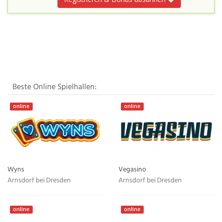
Beste Online Spielhallen:
online
online
Wyns
Vegasino
Arnsdorf bei Dresden
Arnsdorf bei Dresden
online
online