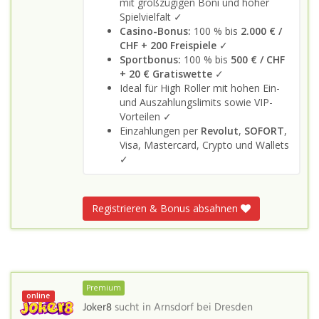
mit großzügigen Boni und hoher
Spielvielfalt ✓
Casino-Bonus:
100 % bis
2.000 € /
CHF + 200 Freispiele
✓
Sportbonus:
100 % bis
500 € / CHF
+ 20 € Gratiswette
✓
Ideal für High Roller mit hohen Ein-
und Auszahlungslimits sowie VIP-
Vorteilen ✓
Einzahlungen per
Revolut
,
SOFORT
,
Visa, Mastercard, Crypto und Wallets
✓
Registrieren & Bonus absahnen
Premium
online
Joker8
sucht in
Arnsdorf bei Dresden