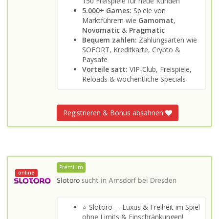
150 Freispiele für neue Kunden
5.000+ Games:
Spiele von
Marktführern wie
Gamomat
,
Novomatic
&
Pragmatic
Bequem zahlen:
Zahlungsarten wie
SOFORT, Kreditkarte, Crypto &
Paysafe
Vorteile satt:
VIP-Club, Freispiele,
Reloads & wöchentliche Specials
Registrieren & Bonus absahnen
Premium
online
Slotoro
sucht in
Arnsdorf bei Dresden
⭐ Slotoro – Luxus & Freiheit im Spiel
ohne Limits & Einschränkungen!