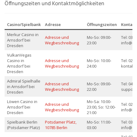
Öffnungszeiten und Kontaktmöglichkeiten
Casino/Spielbank
Adresse
Öffnungszeiten
Kontakt
Merkur Casino in
Adresse und
Mo-So: 09:00-
Tel: 030
Arnsdorf bei
Wegbeschreibung
23:00
info@me
Dresden
VulkanVegas
Casino in
Adresse und
Mo-So: 10:00-
Tel: 021
Arnsdorf bei
Wegbeschreibung
24:00
kontakt
Dresden
Admiral Spielhalle
Adresse und
Mo-So: 09:00-
Tel: 040
in Arnsdorf bei
Wegbeschreibung
22:00
support
Dresden
Löwen Casino in
Mo-Sa: 10:00-
Adresse und
Tel: 022
Arnsdorf bei
23:00, So: 12:00-
Wegbeschreibung
info@lo
Dresden
21:00
Spielbank Berlin
Potsdamer Platz,
Mo-So: 11:00-
Tel: 030-
(Potsdamer Platz)
10785 Berlin
03:00
info@spi