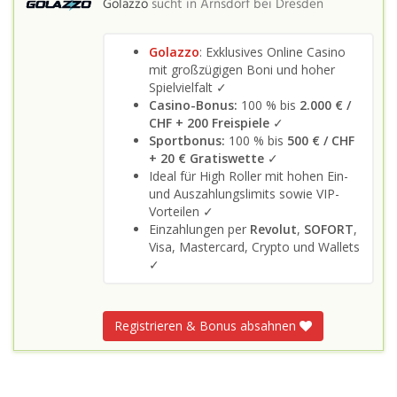
Golazzo
sucht in
Arnsdorf bei Dresden
Golazzo
: Exklusives Online Casino
mit großzügigen Boni und hoher
Spielvielfalt ✓
Casino-Bonus:
100 % bis
2.000 € /
CHF + 200 Freispiele
✓
Sportbonus:
100 % bis
500 € / CHF
+ 20 € Gratiswette
✓
Ideal für High Roller mit hohen Ein-
und Auszahlungslimits sowie VIP-
Vorteilen ✓
Einzahlungen per
Revolut
,
SOFORT
,
Visa, Mastercard, Crypto und Wallets
✓
Registrieren & Bonus absahnen