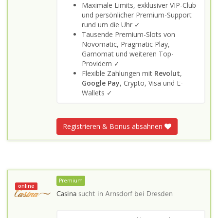
Maximale Limits, exklusiver VIP-Club
und persönlicher Premium-Support
rund um die Uhr ✓
Tausende Premium-Slots von
Novomatic, Pragmatic Play,
Gamomat und weiteren Top-
Providern ✓
Flexible Zahlungen mit
Revolut
,
Google Pay
, Crypto, Visa und E-
Wallets ✓
Registrieren & Bonus absahnen
Premium
online
Casina
sucht in
Arnsdorf bei Dresden