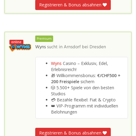
Registrieren & Bonus absahnen
Premium
online
Wyns
sucht in
Arnsdorf bei Dresden
Wyns
Casino – Exklusiv, Edel,
Erlebnisreich!
🎁 Willkommensbonus:
€/CHF500 +
200 Freispiele
sichern
🎲 5.500+ Spiele von den besten
Studios
💳 Bezahle flexibel: Fiat & Crypto
👑 VIP-Programm mit individuellen
Belohnungen
Registrieren & Bonus absahnen