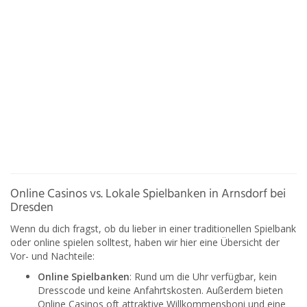
Online Casinos vs. Lokale Spielbanken in Arnsdorf bei
Dresden
Wenn du dich fragst, ob du lieber in einer traditionellen Spielbank
oder online spielen solltest, haben wir hier eine Übersicht der
Vor- und Nachteile:
Online Spielbanken
: Rund um die Uhr verfügbar, kein
Dresscode und keine Anfahrtskosten. Außerdem bieten
Online Casinos oft attraktive Willkommensboni und eine