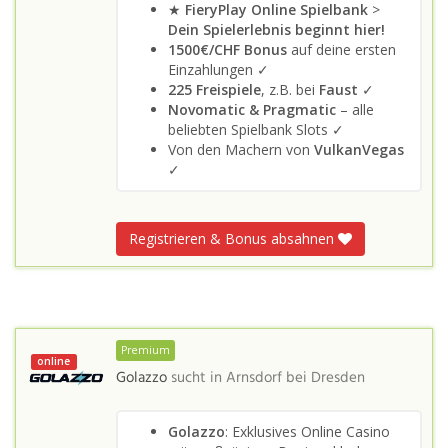
★
FieryPlay Online Spielbank
>
Dein Spielerlebnis beginnt hier!
1500€/CHF Bonus
auf deine ersten
Einzahlungen ✓
225 Freispiele
, z.B. bei
Faust
✓
Novomatic & Pragmatic
– alle
beliebten Spielbank Slots ✓
Von den Machern von
VulkanVegas
✓
Registrieren & Bonus absahnen
Premium
online
Golazzo
sucht in
Arnsdorf bei Dresden
Golazzo
: Exklusives Online Casino