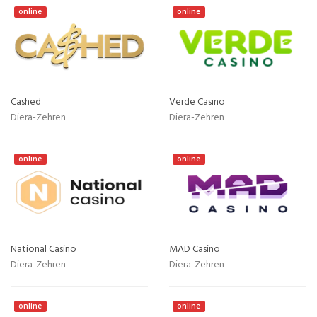
online
online
Cashed
Verde Casino
Diera-Zehren
Diera-Zehren
online
online
National Casino
MAD Casino
Diera-Zehren
Diera-Zehren
online
online