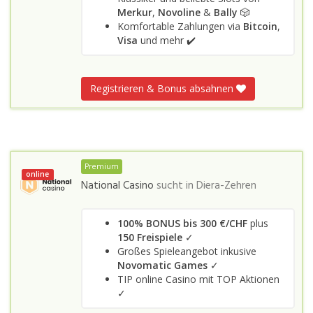
Merkur
,
Novoline
&
Bally
🎲
Komfortable Zahlungen via
Bitcoin
,
Visa
und mehr ✔️
Registrieren & Bonus absahnen
Premium
online
National Casino
sucht in
Diera-Zehren
100% BONUS bis 300 €/CHF
plus
150 Freispiele
✓
Großes Spieleangebot inkusive
Novomatic Games
✓
TIP online Casino mit TOP Aktionen
✓