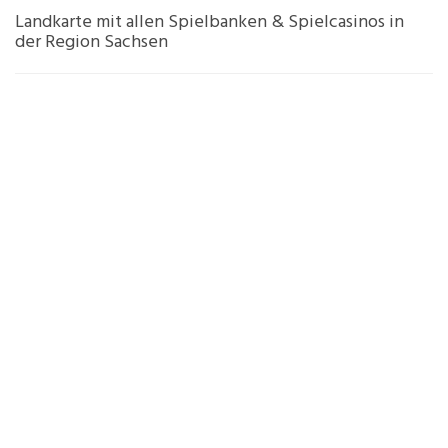
Landkarte mit allen Spielbanken & Spielcasinos in
der Region Sachsen