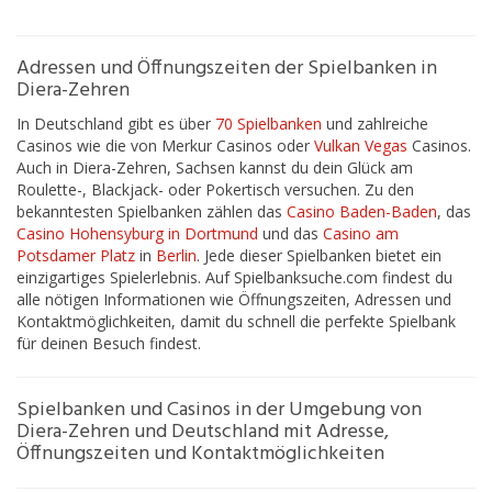
Adressen und Öffnungszeiten der Spielbanken in
Diera-Zehren
In Deutschland gibt es über
70 Spielbanken
und zahlreiche
Casinos wie die von Merkur Casinos oder
Vulkan Vegas
Casinos.
Auch in Diera-Zehren, Sachsen kannst du dein Glück am
Roulette-, Blackjack- oder Pokertisch versuchen. Zu den
bekanntesten Spielbanken zählen das
Casino Baden-Baden
, das
Casino Hohensyburg in Dortmund
und das
Casino am
Potsdamer Platz
in
Berlin
. Jede dieser Spielbanken bietet ein
einzigartiges Spielerlebnis. Auf Spielbanksuche.com findest du
alle nötigen Informationen wie Öffnungszeiten, Adressen und
Kontaktmöglichkeiten, damit du schnell die perfekte Spielbank
für deinen Besuch findest.
Spielbanken und Casinos in der Umgebung von
Diera-Zehren und Deutschland mit Adresse,
Öffnungszeiten und Kontaktmöglichkeiten