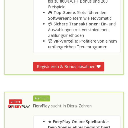
bis zu
800 €/CHF
Bonus und 200
Freispiele
🎮
Top-Spiele:
Slots führenden
Softwareanbietern wie Novomatic
💳
Sichere Transaktionen:
Ein- und
Auszahlungen mit verschiedenen
Zahlungsmethoden
🏆
VIP-Vorteile:
Profitiere von einem
umfangreichen Treueprogramm
Registrieren & Bonus absahnen
Premium
online
FieryPlay
sucht in
Diera-Zehren
★
FieryPlay Online Spielbank
>
Dein Spielerlebnis beginnt hier!