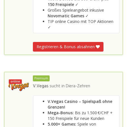
150 Freispiele
✓
Großes Spieleangebot inkusive
Novomatic Games
✓
TIP online Casino mit TOP Aktionen
✓
Registrieren & Bonus absahnen
Premium
online
V.Vegas
sucht in
Diera-Zehren
V.Vegas Casino – Spielspaß ohne
Grenzen!
Mega-Bonus:
Bis zu 1.500 €/CHF +
150 Freispiele für neue Kunden
5.000+ Games:
Spiele von