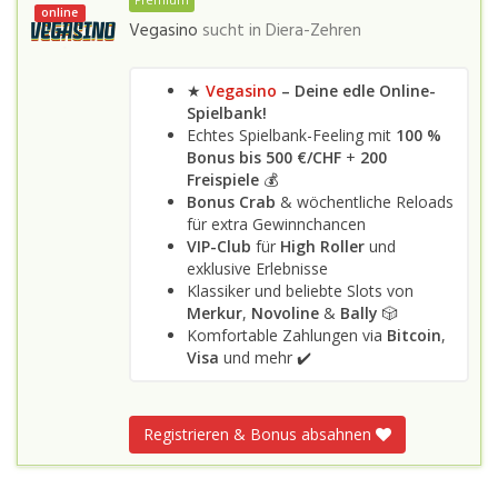
Premium
online
Vegasino
sucht in
Diera-Zehren
★
Vegasino
– Deine edle Online-
Spielbank!
Echtes Spielbank-Feeling mit
100 %
Bonus bis 500 €/CHF
+
200
Freispiele
💰
Bonus Crab
& wöchentliche Reloads
für extra Gewinnchancen
VIP-Club
für
High Roller
und
exklusive Erlebnisse
Klassiker und beliebte Slots von
Merkur
,
Novoline
&
Bally
🎲
Komfortable Zahlungen via
Bitcoin
,
Visa
und mehr ✔️
Registrieren & Bonus absahnen