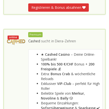
Registrieren & Bonus absahnen
Premium
online
Cashed
sucht in
Diera-Zehren
★
Cashed Casino
– Deine Online-
Spielbank!
100% bis 500 €/CHF
Bonus +
200
Freispiele
💰
Extra:
Bonus Crab
& wöchentliche
Reloads
Exklusiver
VIP-Club
– perfekt für High
Roller
Beliebte Spiele von
Merkur
,
Novoline
&
Bally
🎲
Bequeme Einzahlungen:
Sofortüberweisung
&
Sparkasse
✔️