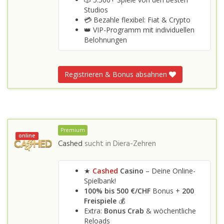
Studios
💳 Bezahle flexibel: Fiat & Crypto
👑 VIP-Programm mit individuellen
Belohnungen
Registrieren & Bonus absahnen
Premium
online
Cashed
sucht in
Diera-Zehren
★
Cashed
Casino
– Deine Online-
Spielbank!
100% bis 500 €/CHF
Bonus +
200
Freispiele
💰
Extra:
Bonus Crab
& wöchentliche
Reloads