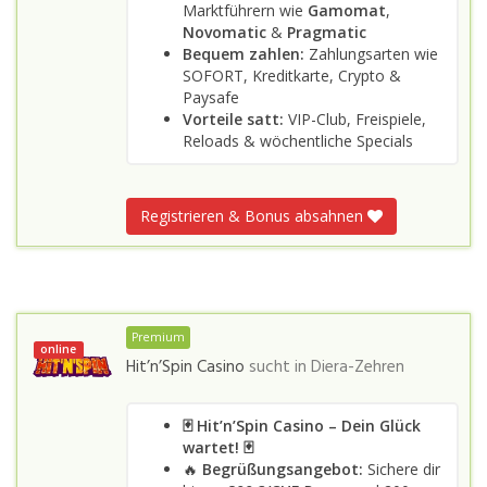
Marktführern wie
Gamomat
,
Novomatic
&
Pragmatic
Bequem zahlen:
Zahlungsarten wie
SOFORT, Kreditkarte, Crypto &
Paysafe
Vorteile satt:
VIP-Club, Freispiele,
Reloads & wöchentliche Specials
Registrieren & Bonus absahnen
Premium
online
Hit’n’Spin Casino
sucht in
Diera-Zehren
🃏 Hit’n’Spin Casino – Dein Glück
wartet! 🃏
🔥
Begrüßungsangebot:
Sichere dir