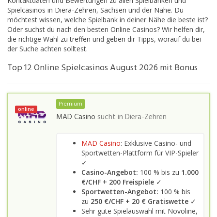
Kontaktdaten und Bewertungen zu allen Spielbanken und
Spielcasinos in Diera-Zehren, Sachsen und der Nähe. Du
möchtest wissen, welche Spielbank in deiner Nähe die beste ist?
Oder suchst du nach den besten Online Casinos? Wir helfen dir,
die richtige Wahl zu treffen und geben dir Tipps, worauf du bei
der Suche achten solltest.
Top 12 Online Spielcasinos August 2026 mit Bonus
Premium
online
MAD Casino
sucht in
Diera-Zehren
MAD Casino
: Exklusive Casino- und
Sportwetten-Plattform für VIP-Spieler
✓
Casino-Angebot:
100 % bis zu
1.000
€/CHF + 200 Freispiele
✓
Sportwetten-Angebot:
100 % bis
zu
250 €/CHF + 20 € Gratiswette
✓
Sehr gute Spielauswahl mit Novoline,