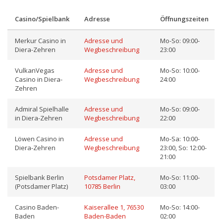
Casino/Spielbank
Adresse
Öffnungszeiten
Merkur Casino in
Adresse und
Mo-So: 09:00-
Diera-Zehren
Wegbeschreibung
23:00
VulkanVegas
Adresse und
Mo-So: 10:00-
Casino in Diera-
Wegbeschreibung
24:00
Zehren
Admiral Spielhalle
Adresse und
Mo-So: 09:00-
in Diera-Zehren
Wegbeschreibung
22:00
Löwen Casino in
Adresse und
Mo-Sa: 10:00-
Diera-Zehren
Wegbeschreibung
23:00, So: 12:00-
21:00
Spielbank Berlin
Potsdamer Platz,
Mo-So: 11:00-
(Potsdamer Platz)
10785 Berlin
03:00
Casino Baden-
Kaiserallee 1, 76530
Mo-So: 14:00-
Baden
Baden-Baden
02:00