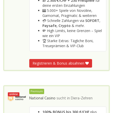
🎁
2.500 €/CHF + 250 Freispiele
für
deine ersten Einzahlungen
🎰 5.000+ Spiele von Novoline,
Gamomat, Pragmatic & weiteren
💳 Schnelle Zahlungen via
SOFORT
,
Paysafe, Crypto
& mehr.
💸 High Limits, keine Grenzen – Spiel
wie ein VIP
🏆 Starke Extras: Tägliche Boni,
Treueprämien & VIP-Club
Registrieren & Bonus absahnen
Premium
online
National Casino
sucht in
Diera-Zehren
100% BONUS bis 300 €/CHF
plus