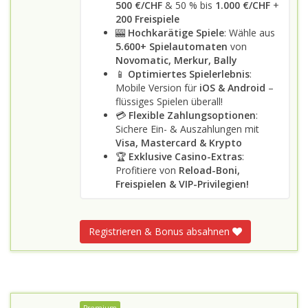
500 €/CHF
& 50 % bis
1.000 €/CHF
+
200 Freispiele
🎰
Hochkarätige Spiele
: Wähle aus
5.600+ Spielautomaten
von
Novomatic, Merkur, Bally
📱
Optimiertes Spielerlebnis
:
Mobile Version für
iOS & Android
–
flüssiges Spielen überall!
💳
Flexible Zahlungsoptionen
:
Sichere Ein- & Auszahlungen mit
Visa, Mastercard & Krypto
🏆
Exklusive Casino-Extras
:
Profitiere von
Reload-Boni,
Freispielen & VIP-Privilegien!
Registrieren & Bonus absahnen