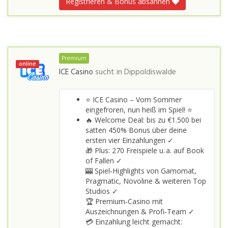
Registrieren & Bonus absahnen
Premium
online
ICE Casino
sucht in
Dippoldiswalde
⭐ ICE Casino – Vom Sommer
eingefroren, nun heiß im Spiel! ⭐
🔥 Welcome Deal: bis zu €1.500 bei
satten 450% Bonus über deine
ersten vier Einzahlungen ✓
🎁 Plus: 270 Freispiele u. a. auf Book
of Fallen ✓
🎰 Spiel‑Highlights von Gamomat,
Pragmatic, Novoline & weiteren Top
Studios ✓
🏆 Premium‑Casino mit
Auszeichnungen & Profi‑Team ✓
💳 Einzahlung leicht gemacht: