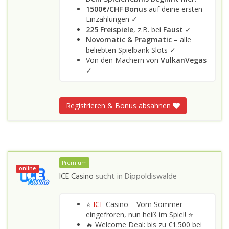
1500€/CHF Bonus
auf deine ersten
Einzahlungen ✓
225 Freispiele
, z.B. bei
Faust
✓
Novomatic & Pragmatic
– alle
beliebten Spielbank Slots ✓
Von den Machern von
VulkanVegas
✓
Registrieren & Bonus absahnen
Premium
online
ICE Casino
sucht in
Dippoldiswalde
⭐
ICE
Casino – Vom Sommer
eingefroren, nun heiß im Spiel! ⭐
🔥 Welcome Deal: bis zu €1.500 bei