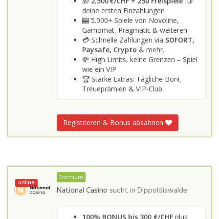
🎁
2.500 €/CHF + 250 Freispiele
für
deine ersten Einzahlungen
🎰 5.000+ Spiele von Novoline,
Gamomat, Pragmatic & weiteren
💳 Schnelle Zahlungen via
SOFORT
,
Paysafe, Crypto
& mehr.
💸 High Limits, keine Grenzen – Spiel
wie ein VIP
🏆 Starke Extras: Tägliche Boni,
Treueprämien & VIP-Club
Registrieren & Bonus absahnen
Premium
online
National Casino
sucht in
Dippoldiswalde
100% BONUS bis 300 €/CHF
plus