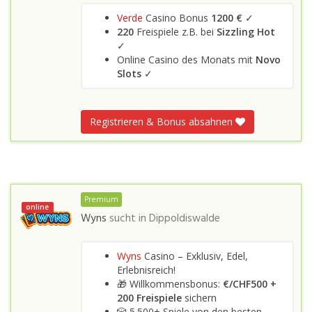
Verde
Casino Bonus
1200 €
✓
220
Freispiele z.B. bei
Sizzling Hot
✓
Online Casino des Monats mit
Novo
Slots
✓
Registrieren & Bonus absahnen
Premium
online
Wyns
sucht in
Dippoldiswalde
Wyns
Casino – Exklusiv, Edel,
Erlebnisreich!
🎁 Willkommensbonus:
€/CHF500 +
200 Freispiele
sichern
🎲 5.500+ Spiele von den besten