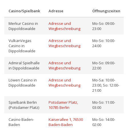
Casino/Spielbank
Adresse
Öffnungszeiten
Merkur Casino in
Adresse und
Mo-So: 09:00-
Dippoldiswalde
Wegbeschreibung
23:00
VulkanVegas
Adresse und
Mo-So: 10:00-
Casino in
Wegbeschreibung
24:00
Dippoldiswalde
Admiral Spielhalle
Adresse und
Mo-So: 09:00-
in Dippoldiswalde
Wegbeschreibung
22:00
Löwen Casino in
Adresse und
Mo-Sa: 10:00-
Dippoldiswalde
Wegbeschreibung
23:00, So: 12:00-
21:00
Spielbank Berlin
Potsdamer Platz,
Mo-So: 11:00-
(Potsdamer Platz)
10785 Berlin
03:00
Casino Baden-
Kaiserallee 1, 76530
Mo-So: 14:00-
Baden
Baden-Baden
02:00