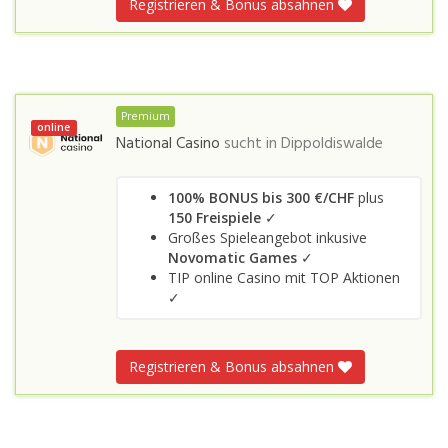
Registrieren & Bonus absahnen
Premium
online
National Casino
sucht in
Dippoldiswalde
100% BONUS bis 300 €/CHF
plus
150 Freispiele
✓
Großes Spieleangebot inkusive
Novomatic Games
✓
TIP online Casino mit TOP Aktionen
✓
Registrieren & Bonus absahnen