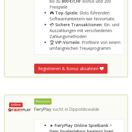
bis zu
800 €/CHF
Bonus und 200
Freispiele
🎮
Top-Spiele:
Slots führenden
Softwareanbietern wie Novomatic
💳
Sichere Transaktionen:
Ein- und
Auszahlungen mit verschiedenen
Zahlungsmethoden
🏆
VIP-Vorteile:
Profitiere von einem
umfangreichen Treueprogramm
Registrieren & Bonus absahnen
Premium
online
FieryPlay
sucht in
Dippoldiswalde
★
FieryPlay Online Spielbank
>
Dein Spielerlebnis beginnt hier!