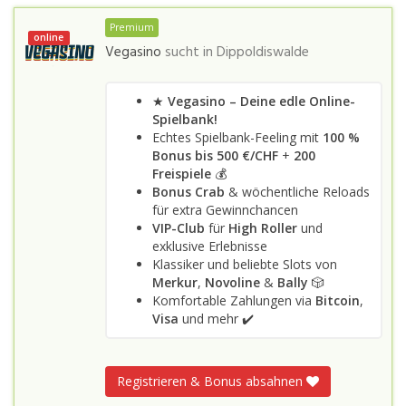
Premium
online
Vegasino
sucht in
Dippoldiswalde
★
Vegasino – Deine edle Online-
Spielbank!
Echtes Spielbank-Feeling mit
100 %
Bonus bis 500 €/CHF
+
200
Freispiele
💰
Bonus Crab
& wöchentliche Reloads
für extra Gewinnchancen
VIP-Club
für
High Roller
und
exklusive Erlebnisse
Klassiker und beliebte Slots von
Merkur
,
Novoline
&
Bally
🎲
Komfortable Zahlungen via
Bitcoin
,
Visa
und mehr ✔️
Registrieren & Bonus absahnen