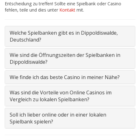
Entscheidung zu treffen! Sollte eine Spielbank oder Casino
fehlen, teile und dies unter
Kontakt
mit.
Welche Spielbanken gibt es in Dippoldiswalde,
Deutschland?
Wie sind die Öffnungszeiten der Spielbanken in
Dippoldiswalde?
Wie finde ich das beste Casino in meiner Nähe?
Was sind die Vorteile von Online Casinos im
Vergleich zu lokalen Spielbanken?
Soll ich lieber online oder in einer lokalen
Spielbank spielen?