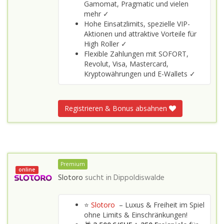
Gamomat, Pragmatic und vielen
mehr ✓
Hohe Einsatzlimits, spezielle VIP-
Aktionen und attraktive Vorteile für
High Roller ✓
Flexible Zahlungen mit SOFORT,
Revolut, Visa, Mastercard,
Kryptowährungen und E-Wallets ✓
Registrieren & Bonus absahnen
Premium
online
Slotoro
sucht in
Dippoldiswalde
⭐
Slotoro
– Luxus & Freiheit im Spiel
ohne Limits & Einschränkungen!