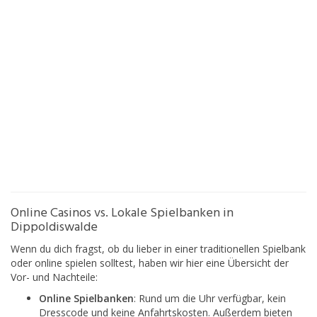
Online Casinos vs. Lokale Spielbanken in
Dippoldiswalde
Wenn du dich fragst, ob du lieber in einer traditionellen Spielbank
oder online spielen solltest, haben wir hier eine Übersicht der
Vor- und Nachteile:
Online Spielbanken
: Rund um die Uhr verfügbar, kein
Dresscode und keine Anfahrtskosten. Außerdem bieten