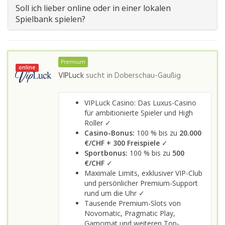
Soll ich lieber online oder in einer lokalen
Spielbank spielen?
Premium
online
VIPLuck
sucht in
Doberschau-Gaußig
VIPLuck Casino: Das Luxus-Casino
für ambitionierte Spieler und High
Roller ✓
Casino-Bonus:
100 % bis zu
20.000
€/CHF + 300 Freispiele
✓
Sportbonus:
100 % bis zu
500
€/CHF
✓
Maximale Limits, exklusiver VIP-Club
und persönlicher Premium-Support
rund um die Uhr ✓
Tausende Premium-Slots von
Novomatic, Pragmatic Play,
Gamomat und weiteren Top-