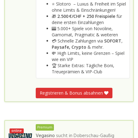
⭐ Slotoro – Luxus & Freiheit im Spiel
ohne Limits & Einschränkungen!
🎁
2.500 €/CHF + 250 Freispiele
für
deine ersten Einzahlungen
🎰 5.000+ Spiele von Novoline,
Gamomat, Pragmatic & weiteren
💳 Schnelle Zahlungen via
SOFORT
,
Paysafe, Crypto
& mehr.
💸 High Limits, keine Grenzen – Spiel
wie ein VIP
🏆 Starke Extras: Tägliche Boni,
Treueprämien & VIP-Club
Registrieren & Bonus absahnen
Premium
online
Vegasino
sucht in
Doberschau-Gaußig