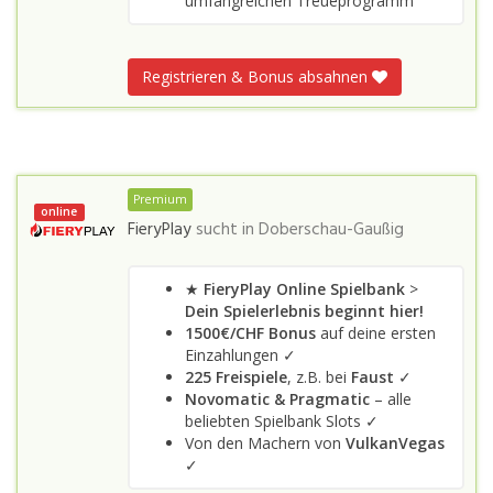
umfangreichen Treueprogramm
Registrieren & Bonus absahnen
Premium
online
FieryPlay
sucht in
Doberschau-Gaußig
★
FieryPlay Online Spielbank
>
Dein Spielerlebnis beginnt hier!
1500€/CHF Bonus
auf deine ersten
Einzahlungen ✓
225 Freispiele
, z.B. bei
Faust
✓
Novomatic & Pragmatic
– alle
beliebten Spielbank Slots ✓
Von den Machern von
VulkanVegas
✓