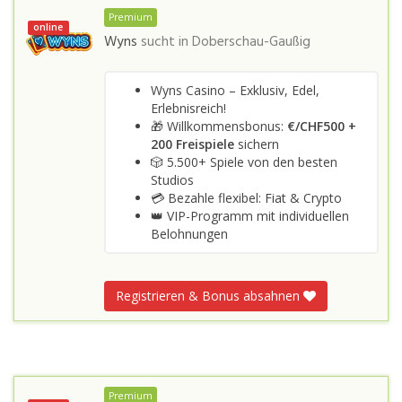
Premium
online
Wyns
sucht in
Doberschau-Gaußig
Wyns Casino – Exklusiv, Edel,
Erlebnisreich!
🎁 Willkommensbonus:
€/CHF500 +
200 Freispiele
sichern
🎲 5.500+ Spiele von den besten
Studios
💳 Bezahle flexibel: Fiat & Crypto
👑 VIP-Programm mit individuellen
Belohnungen
Registrieren & Bonus absahnen
Premium