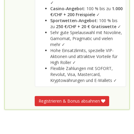
✓
Casino-Angebot:
100 % bis zu
1.000
€/CHF + 200 Freispiele
✓
Sportwetten-Angebot:
100 % bis
zu
250 €/CHF + 20 € Gratiswette
✓
Sehr gute Spielauswahl mit Novoline,
Gamomat, Pragmatic und vielen
mehr ✓
Hohe Einsatzlimits, spezielle VIP-
Aktionen und attraktive Vorteile für
High Roller ✓
Flexible Zahlungen mit SOFORT,
Revolut, Visa, Mastercard,
Kryptowährungen und E-Wallets ✓
Registrieren & Bonus absahnen