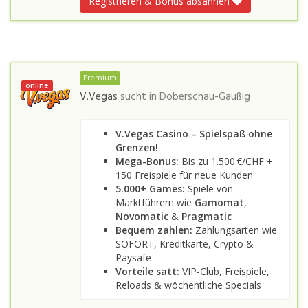
Registrieren & Bonus absahnen
Premium
online
V.Vegas
sucht in
Doberschau-Gaußig
V.Vegas Casino – Spielspaß ohne
Grenzen!
Mega-Bonus:
Bis zu 1.500 €/CHF +
150 Freispiele für neue Kunden
5.000+ Games:
Spiele von
Marktführern wie
Gamomat
,
Novomatic
&
Pragmatic
Bequem zahlen:
Zahlungsarten wie
SOFORT, Kreditkarte, Crypto &
Paysafe
Vorteile satt:
VIP-Club, Freispiele,
Reloads & wöchentliche Specials