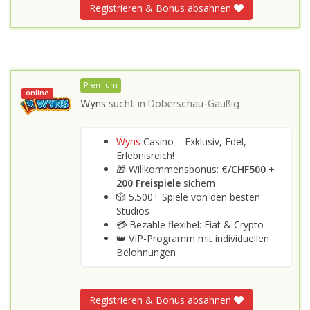
Registrieren & Bonus absahnen
Premium
online
Wyns
sucht in
Doberschau-Gaußig
Wyns
Casino – Exklusiv, Edel,
Erlebnisreich!
🎁 Willkommensbonus:
€/CHF500 +
200 Freispiele
sichern
🎲 5.500+ Spiele von den besten
Studios
💳 Bezahle flexibel: Fiat & Crypto
👑 VIP-Programm mit individuellen
Belohnungen
Registrieren & Bonus absahnen