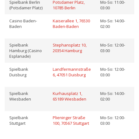
Spielbank Berlin
Potsdamer Platz,
Mo-So: 11:00-
(Potsdamer Platz)
10785 Berlin
03:00
Casino Baden-
Kaiserallee 1, 76530
Mo-So: 14:00-
Baden
Baden-Baden
02:00
Spielbank
Stephansplatz 10,
Mo-So: 12:00-
Hamburg (Casino
20354 Hamburg
03:00
Esplanade)
Spielbank
Landfermannstraße
Mo-So: 12:00-
Duisburg
6, 47051 Duisburg
03:00
Spielbank
Kurhausplatz 1,
Mo-So: 14:00-
Wiesbaden
65189 Wiesbaden
02:00
Spielbank
Plieninger Straße
Mo-So: 12:00-
Stuttgart
100, 70567 Stuttgart
03:00