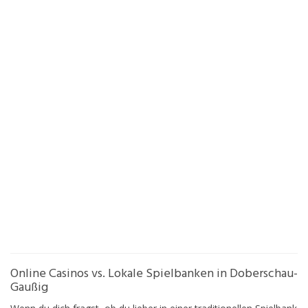
Online Casinos vs. Lokale Spielbanken in Doberschau-
Gaußig