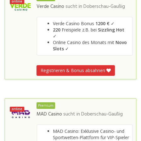
online
Verde Casino
sucht in
Doberschau-Gaußig
Verde Casino Bonus
1200 €
✓
220
Freispiele z.B. bei
Sizzling Hot
✓
Online Casino des Monats mit
Novo
Slots
✓
Registrieren & Bonus absahnen
Premium
online
MAD Casino
sucht in
Doberschau-Gaußig
MAD Casino: Exklusive Casino- und
Sportwetten-Plattform für VIP-Spieler