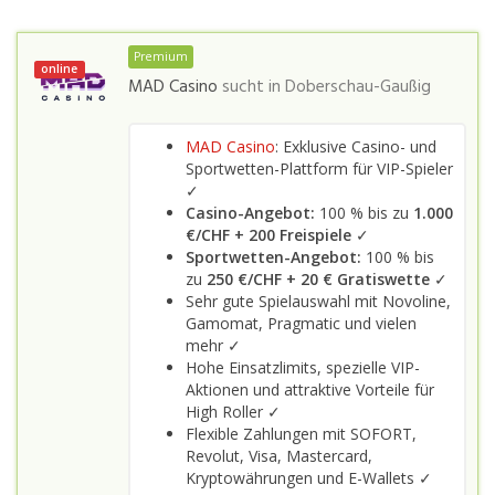
Premium
online
MAD Casino
sucht in
Doberschau-Gaußig
MAD Casino
: Exklusive Casino- und
Sportwetten-Plattform für VIP-Spieler
✓
Casino-Angebot:
100 % bis zu
1.000
€/CHF + 200 Freispiele
✓
Sportwetten-Angebot:
100 % bis
zu
250 €/CHF + 20 € Gratiswette
✓
Sehr gute Spielauswahl mit Novoline,
Gamomat, Pragmatic und vielen
mehr ✓
Hohe Einsatzlimits, spezielle VIP-
Aktionen und attraktive Vorteile für
High Roller ✓
Flexible Zahlungen mit SOFORT,
Revolut, Visa, Mastercard,
Kryptowährungen und E-Wallets ✓