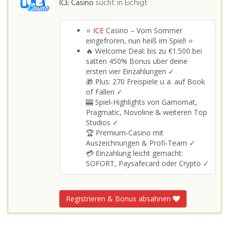
ICE Casino
sucht in
Eichigt
⭐
ICE
Casino – Vom Sommer
eingefroren, nun heiß im Spiel! ⭐
🔥 Welcome Deal: bis zu €1.500 bei
satten 450% Bonus über deine
ersten vier Einzahlungen ✓
🎁 Plus: 270 Freispiele u. a. auf Book
of Fallen ✓
🎰 Spiel‑Highlights von Gamomat,
Pragmatic, Novoline & weiteren Top
Studios ✓
🏆 Premium‑Casino mit
Auszeichnungen & Profi‑Team ✓
💳 Einzahlung leicht gemacht:
SOFORT, Paysafecard oder Crypto ✓
Registrieren & Bonus absahnen