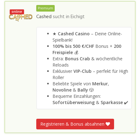
Premium
online
Cashed
sucht in
Eichigt
★
Cashed Casino
– Deine Online-
Spielbank!
100% bis 500 €/CHF
Bonus +
200
Freispiele
💰
Extra:
Bonus Crab
& wöchentliche
Reloads
Exklusiver
VIP-Club
– perfekt für High
Roller
Beliebte Spiele von
Merkur
,
Novoline
&
Bally
🎲
Bequeme Einzahlungen:
Sofortüberweisung
&
Sparkasse
✔️
Registrieren & Bonus absahnen