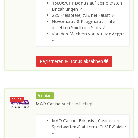
1500€/CHF Bonus
auf deine ersten
Einzahlungen ✓
225 Freispiele
, z.B. bei
Faust
✓
Novomatic & Pragmatic
– alle
beliebten Spielbank Slots ✓
Von den Machern von
VulkanVegas
✓
Registrieren & Bonus absahnen
Premium
online
MAD Casino
sucht in
Eichigt
MAD Casino: Exklusive Casino- und
Sportwetten-Plattform für VIP-Spieler
✓