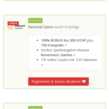
Premium
online
National Casino
sucht in
Eichigt
100% BONUS bis 300 €/CHF
plus
150 Freispiele
✓
Großes Spieleangebot inkusive
Novomatic Games
✓
TIP online Casino mit TOP Aktionen
✓
Registrieren & Bonus absahnen
Premium