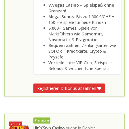
V.Vegas Casino – Spielspaß ohne
Grenzen!
Mega-Bonus:
Bis zu 1.500 €/CHF +
150 Freispiele für neue Kunden
5.000+ Games:
Spiele von
Marktführern wie
Gamomat
,
Novomatic
&
Pragmatic
Bequem zahlen:
Zahlungsarten wie
SOFORT, Kreditkarte, Crypto &
Paysafe
Vorteile satt:
VIP-Club, Freispiele,
Reloads & wöchentliche Specials
Registrieren & Bonus absahnen
Premium
online
Hit’n’Spin Casino
sucht in
Eichigt