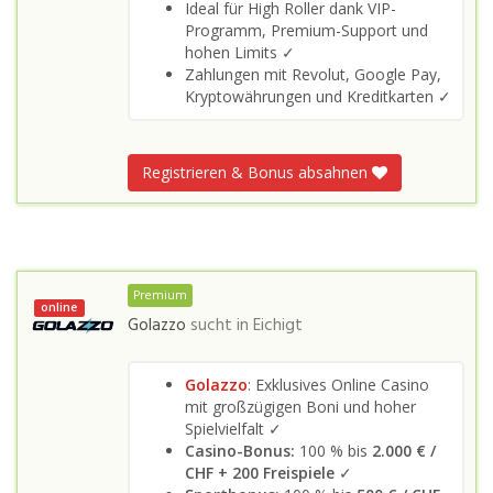
Ideal für High Roller dank VIP-
Programm, Premium-Support und
hohen Limits ✓
Zahlungen mit Revolut, Google Pay,
Kryptowährungen und Kreditkarten ✓
Registrieren & Bonus absahnen
Premium
online
Golazzo
sucht in
Eichigt
Golazzo
: Exklusives Online Casino
mit großzügigen Boni und hoher
Spielvielfalt ✓
Casino-Bonus:
100 % bis
2.000 € /
CHF + 200 Freispiele
✓