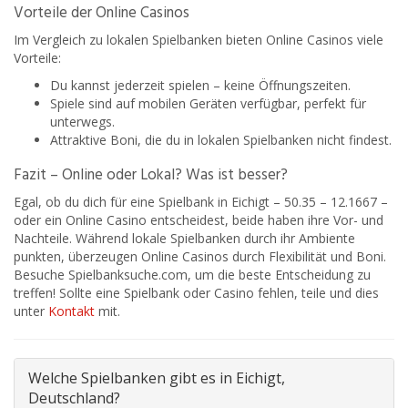
Vorteile der Online Casinos
Im Vergleich zu lokalen Spielbanken bieten Online Casinos viele
Vorteile:
Du kannst jederzeit spielen – keine Öffnungszeiten.
Spiele sind auf mobilen Geräten verfügbar, perfekt für
unterwegs.
Attraktive Boni, die du in lokalen Spielbanken nicht findest.
Fazit – Online oder Lokal? Was ist besser?
Egal, ob du dich für eine Spielbank in Eichigt – 50.35 – 12.1667 –
oder ein Online Casino entscheidest, beide haben ihre Vor- und
Nachteile. Während lokale Spielbanken durch ihr Ambiente
punkten, überzeugen Online Casinos durch Flexibilität und Boni.
Besuche Spielbanksuche.com, um die beste Entscheidung zu
treffen! Sollte eine Spielbank oder Casino fehlen, teile und dies
unter
Kontakt
mit.
Welche Spielbanken gibt es in Eichigt,
Deutschland?