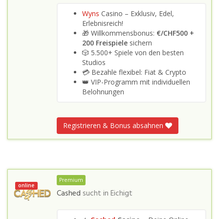
Wyns
Casino – Exklusiv, Edel,
Erlebnisreich!
🎁 Willkommensbonus:
€/CHF500 +
200 Freispiele
sichern
🎲 5.500+ Spiele von den besten
Studios
💳 Bezahle flexibel: Fiat & Crypto
👑 VIP-Programm mit individuellen
Belohnungen
Registrieren & Bonus absahnen
Premium
online
Cashed
sucht in
Eichigt