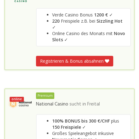
Verde Casino Bonus
1200 €
✓
220
Freispiele z.B. bei
Sizzling Hot
✓
Online Casino des Monats mit
Novo
Slots
✓
Registrieren & Bonus absahnen
Premium
online
National Casino
sucht in
Freital
100% BONUS bis 300 €/CHF
plus
150 Freispiele
✓
Großes Spieleangebot inkusive