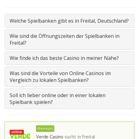
Welche Spielbanken gibt es in Freital, Deutschland?
Wie sind die Öffnungszeiten der Spielbanken in
Freital?
Wie finde ich das beste Casino in meiner Nähe?
Was sind die Vorteile von Online Casinos im
Vergleich zu lokalen Spielbanken?
Soll ich lieber online oder in einer lokalen
Spielbank spielen?
Premium
online
Verde Casino
sucht in
Freital