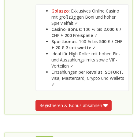
Golazzo
: Exklusives Online Casino
mit großzügigen Boni und hoher
Spielvielfalt ✓
Casino-Bonus:
100 % bis
2.000 € /
CHF + 200 Freispiele
✓
Sportbonus:
100 % bis
500 € / CHF
+ 20 € Gratiswette
✓
Ideal für High Roller mit hohen Ein-
und Auszahlungslimits sowie VIP-
Vorteilen ✓
Einzahlungen per
Revolut
,
SOFORT
,
Visa, Mastercard, Crypto und Wallets
✓
Registrieren & Bonus absahnen