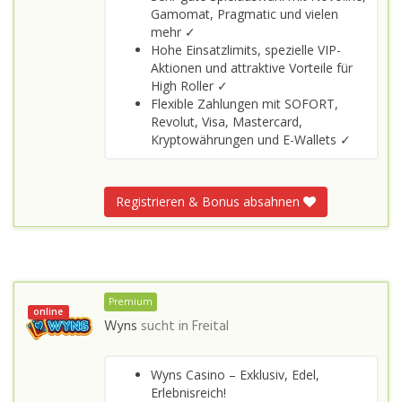
Gamomat, Pragmatic und vielen
mehr ✓
Hohe Einsatzlimits, spezielle VIP-
Aktionen und attraktive Vorteile für
High Roller ✓
Flexible Zahlungen mit SOFORT,
Revolut, Visa, Mastercard,
Kryptowährungen und E-Wallets ✓
Registrieren & Bonus absahnen
Premium
online
Wyns
sucht in
Freital
Wyns Casino – Exklusiv, Edel,
Erlebnisreich!