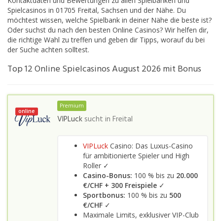
Kontaktdaten und Bewertungen zu allen Spielbanken und
Spielcasinos in 01705 Freital, Sachsen und der Nähe. Du
möchtest wissen, welche Spielbank in deiner Nähe die beste ist?
Oder suchst du nach den besten Online Casinos? Wir helfen dir,
die richtige Wahl zu treffen und geben dir Tipps, worauf du bei
der Suche achten solltest.
Top 12 Online Spielcasinos August 2026 mit Bonus
Premium
online
VIPLuck
sucht in
Freital
VIPLuck
Casino: Das Luxus-Casino
für ambitionierte Spieler und High
Roller ✓
Casino-Bonus:
100 % bis zu
20.000
€/CHF + 300 Freispiele
✓
Sportbonus:
100 % bis zu
500
€/CHF
✓
Maximale Limits, exklusiver VIP-Club