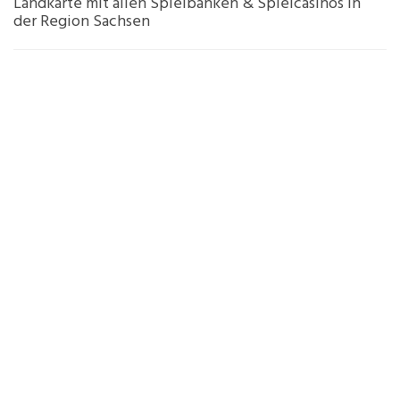
Landkarte mit allen Spielbanken & Spielcasinos in
der Region Sachsen