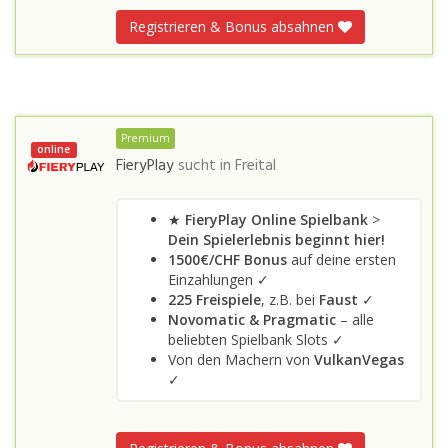
Registrieren & Bonus absahnen
Premium
online
FieryPlay
sucht in
Freital
★
FieryPlay Online Spielbank
>
Dein Spielerlebnis beginnt hier!
1500€/CHF Bonus
auf deine ersten
Einzahlungen ✓
225 Freispiele
, z.B. bei
Faust
✓
Novomatic & Pragmatic
– alle
beliebten Spielbank Slots ✓
Von den Machern von
VulkanVegas
✓