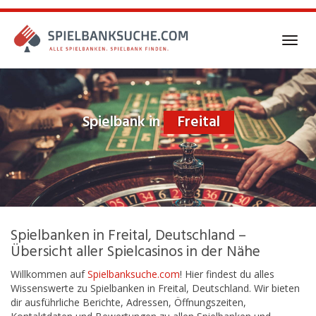
Skip
to
main
Toggl
content
navig
Spielbank in
Freital
Spielbanken in Freital, Deutschland –
Übersicht aller Spielcasinos in der Nähe
Willkommen auf
Spielbanksuche.com
! Hier findest du alles
Wissenswerte zu Spielbanken in Freital, Deutschland. Wir bieten
dir ausführliche Berichte, Adressen, Öffnungszeiten,