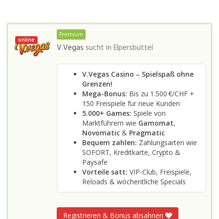
Premium
online
V.Vegas
sucht in
Elpersbüttel
V.Vegas Casino – Spielspaß ohne
Grenzen!
Mega-Bonus:
Bis zu 1.500 €/CHF +
150 Freispiele für neue Kunden
5.000+ Games:
Spiele von
Marktführern wie
Gamomat
,
Novomatic
&
Pragmatic
Bequem zahlen:
Zahlungsarten wie
SOFORT, Kreditkarte, Crypto &
Paysafe
Vorteile satt:
VIP-Club, Freispiele,
Reloads & wöchentliche Specials
Registrieren & Bonus absahnen