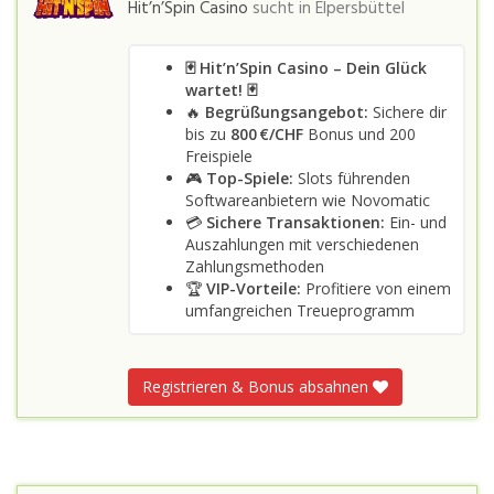
Hit’n’Spin Casino
sucht in
Elpersbüttel
🃏 Hit’n’Spin Casino – Dein Glück
wartet! 🃏
🔥
Begrüßungsangebot:
Sichere dir
bis zu
800 €/CHF
Bonus und 200
Freispiele
🎮
Top-Spiele:
Slots führenden
Softwareanbietern wie Novomatic
💳
Sichere Transaktionen:
Ein- und
Auszahlungen mit verschiedenen
Zahlungsmethoden
🏆
VIP-Vorteile:
Profitiere von einem
umfangreichen Treueprogramm
Registrieren & Bonus absahnen