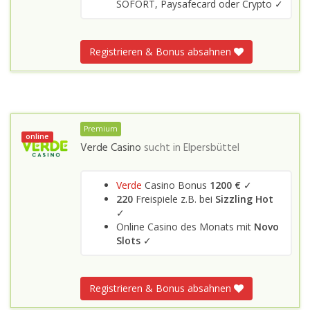
SOFORT, Paysafecard oder Crypto ✓
Registrieren & Bonus absahnen
Premium
online
Verde Casino
sucht in
Elpersbüttel
Verde
Casino Bonus
1200 €
✓
220
Freispiele z.B. bei
Sizzling Hot
✓
Online Casino des Monats mit
Novo
Slots
✓
Registrieren & Bonus absahnen