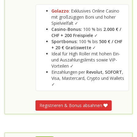
Golazzo
: Exklusives Online Casino
mit großzügigen Boni und hoher
Spielvielfalt ✓
Casino-Bonus:
100 % bis
2.000 € /
CHF + 200 Freispiele
✓
Sportbonus:
100 % bis
500 € / CHF
+ 20 € Gratiswette
✓
Ideal für High Roller mit hohen Ein-
und Auszahlungslimits sowie VIP-
Vorteilen ✓
Einzahlungen per
Revolut
,
SOFORT
,
Visa, Mastercard, Crypto und Wallets
✓
Registrieren & Bonus absahnen