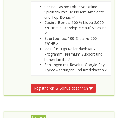
Casina Casino: Exklusive Online
Spielbank mit luxuriösem Ambiente
und Top-Bonus ✓
Casino-Bonus:
100 % bis zu
2.000
€/CHF + 300 Freispiele
auf Novoline
✓
Sportbonus:
100 % bis zu
500
€/CHF
✓
Ideal für High Roller dank VIP-
Programm, Premium-Support und
hohen Limits ✓
Zahlungen mit Revolut, Google Pay,
Kryptowährungen und Kreditkarten ✓
Registrieren & Bonus absahnen
Premium