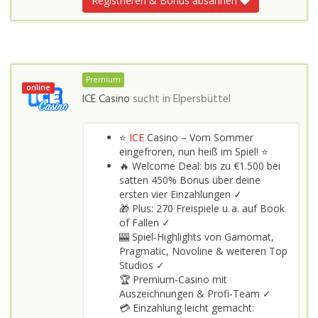
Registrieren & Bonus absahnen
Premium
online
ICE Casino
sucht in
Elpersbüttel
⭐
ICE
Casino – Vom Sommer
eingefroren, nun heiß im Spiel! ⭐
🔥 Welcome Deal: bis zu €1.500 bei
satten 450% Bonus über deine
ersten vier Einzahlungen ✓
🎁 Plus: 270 Freispiele u. a. auf Book
of Fallen ✓
🎰 Spiel‑Highlights von Gamomat,
Pragmatic, Novoline & weiteren Top
Studios ✓
🏆 Premium‑Casino mit
Auszeichnungen & Profi‑Team ✓
💳 Einzahlung leicht gemacht: