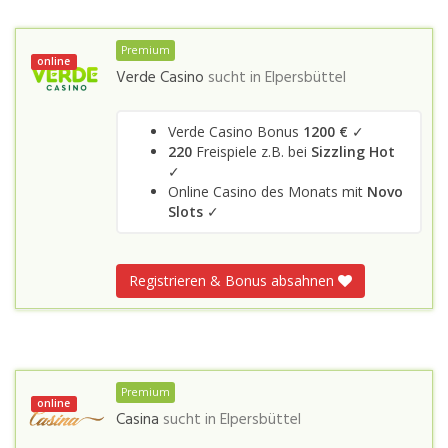
Premium
online
Verde Casino
sucht in
Elpersbüttel
Verde Casino Bonus
1200 €
✓
220
Freispiele z.B. bei
Sizzling Hot
✓
Online Casino des Monats mit
Novo
Slots
✓
Registrieren & Bonus absahnen
Premium
online
Casina
sucht in
Elpersbüttel