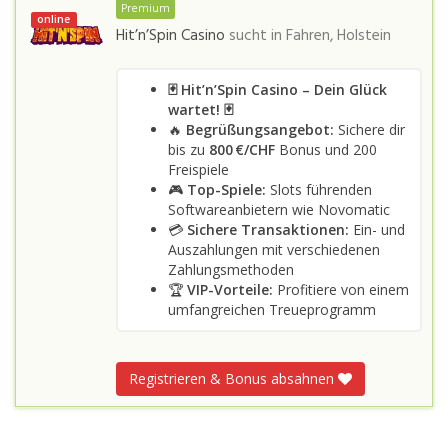
Premium
online
Hit’n’Spin Casino
sucht in
Fahren, Holstein
🃏 Hit’n’Spin Casino – Dein Glück
wartet! 🃏
🔥
Begrüßungsangebot:
Sichere dir
bis zu
800 €/CHF
Bonus und 200
Freispiele
🎮
Top-Spiele:
Slots führenden
Softwareanbietern wie Novomatic
💳
Sichere Transaktionen:
Ein- und
Auszahlungen mit verschiedenen
Zahlungsmethoden
🏆
VIP-Vorteile:
Profitiere von einem
umfangreichen Treueprogramm
Registrieren & Bonus absahnen