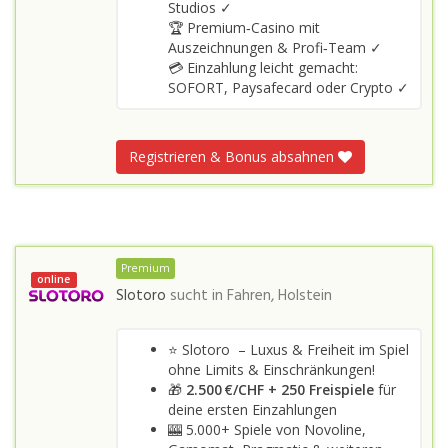
Studios ✓
🏆 Premium‑Casino mit
Auszeichnungen & Profi‑Team ✓
💳 Einzahlung leicht gemacht:
SOFORT, Paysafecard oder Crypto ✓
Registrieren & Bonus absahnen
Premium
online
Slotoro
sucht in
Fahren, Holstein
⭐ Slotoro – Luxus & Freiheit im Spiel
ohne Limits & Einschränkungen!
🎁
2.500 €/CHF + 250 Freispiele
für
deine ersten Einzahlungen
🎰 5.000+ Spiele von Novoline,