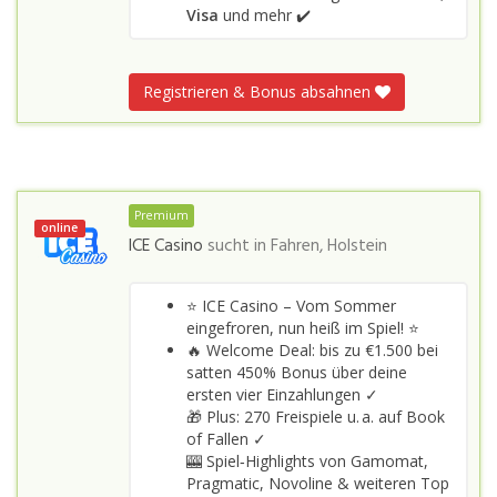
Visa
und mehr ✔️
Registrieren & Bonus absahnen
Premium
online
ICE Casino
sucht in
Fahren, Holstein
⭐ ICE Casino – Vom Sommer
eingefroren, nun heiß im Spiel! ⭐
🔥 Welcome Deal: bis zu €1.500 bei
satten 450% Bonus über deine
ersten vier Einzahlungen ✓
🎁 Plus: 270 Freispiele u. a. auf Book
of Fallen ✓
🎰 Spiel‑Highlights von Gamomat,
Pragmatic, Novoline & weiteren Top