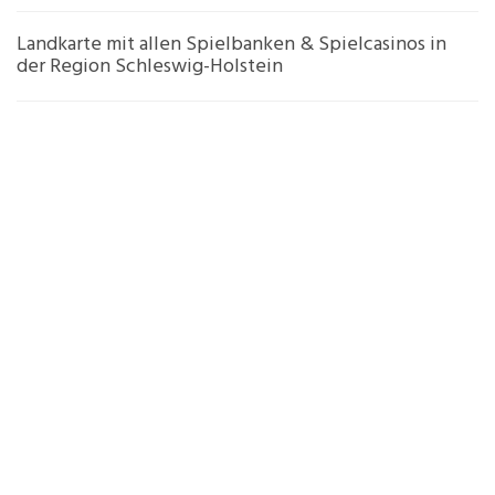
Landkarte mit allen Spielbanken & Spielcasinos in
der Region Schleswig-Holstein