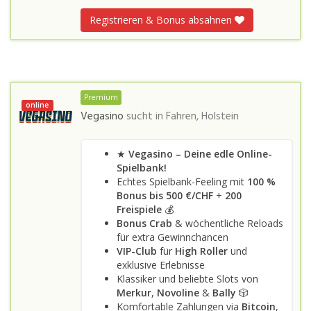
Registrieren & Bonus absahnen
Premium
online
Vegasino
sucht in
Fahren, Holstein
★
Vegasino – Deine edle Online-
Spielbank!
Echtes Spielbank-Feeling mit
100 %
Bonus bis 500 €/CHF
+
200
Freispiele
💰
Bonus Crab
& wöchentliche Reloads
für extra Gewinnchancen
VIP-Club
für
High Roller
und
exklusive Erlebnisse
Klassiker und beliebte Slots von
Merkur
,
Novoline
&
Bally
🎲
Komfortable Zahlungen via
Bitcoin
,