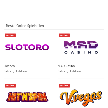
Beste Online Spielhallen:
online
online
Slotoro
MAD Casino
Fahren, Holstein
Fahren, Holstein
online
online