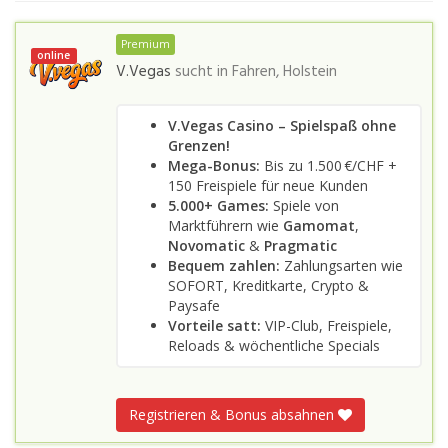
Premium
online
V.Vegas
sucht in
Fahren, Holstein
V.Vegas Casino – Spielspaß ohne
Grenzen!
Mega-Bonus:
Bis zu 1.500 €/CHF +
150 Freispiele für neue Kunden
5.000+ Games:
Spiele von
Marktführern wie
Gamomat
,
Novomatic
&
Pragmatic
Bequem zahlen:
Zahlungsarten wie
SOFORT, Kreditkarte, Crypto &
Paysafe
Vorteile satt:
VIP-Club, Freispiele,
Reloads & wöchentliche Specials
Registrieren & Bonus absahnen