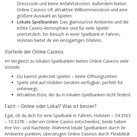
Dresscode und keine Anfahrtskosten. Außerdem bieten
Online Casinos oft attraktive Willkommensboni und eine
größere Auswahl an Spielen.
Lokale Spielbanken
: Das glamouröse Ambiente und die
echte Casino-Atmosphäre sind für viele Spieler
unersetzlich. Ein Besuch in einer Spielbank in Fahren,
Holstein bietet dir ein einzigartiges Erlebnis.
Vorteile der Online Casinos
Im Vergleich zu lokalen Spielbanken bieten Online Casinos viele
Vorteile:
Du kannst jederzeit spielen – keine Öffnungszeiten.
Spiele sind auf mobilen Geräten verfügbar, perfekt für
unterwegs.
Attraktive Boni, die du in lokalen Spielbanken nicht findest.
Fazit – Online oder Lokal? Was ist besser?
Egal, ob du dich für eine Spielbank in Fahren, Holstein – 54.3503
– 10.3378 – oder ein Online Casino entscheidest, beide haben
ihre Vor- und Nachteile. Während lokale Spielbanken durch ihr
Ambiente punkten, überzeugen Online Casinos durch Flexibilität