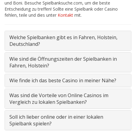
und Boni. Besuche Spielbanksuche.com, um die beste
Entscheidung zu treffen! Sollte eine Spielbank oder Casino
fehlen, teile und dies unter
Kontakt
mit.
Welche Spielbanken gibt es in Fahren, Holstein,
Deutschland?
Wie sind die Öffnungszeiten der Spielbanken in
Fahren, Holstein?
Wie finde ich das beste Casino in meiner Nähe?
Was sind die Vorteile von Online Casinos im
Vergleich zu lokalen Spielbanken?
Soll ich lieber online oder in einer lokalen
Spielbank spielen?