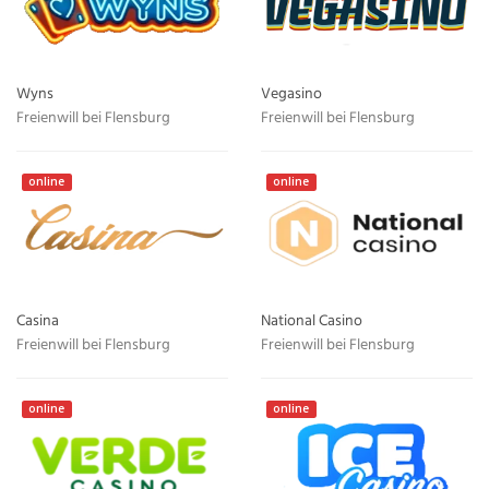
Wyns
Vegasino
Freienwill bei Flensburg
Freienwill bei Flensburg
online
online
Casina
National Casino
Freienwill bei Flensburg
Freienwill bei Flensburg
online
online