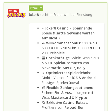
Premium
online
Joker8
sucht in
Freienwill bei Flensburg
⭐
Joker8 Casino – Spannende
Spiele & satte Gewinne warten
auf dich!
⭐
🔥
Willkommensbonus
: 100 % bis
500 €/CHF
& 50 % bis
1.000 €/CHF
+
200 Freispiele
🎰
Hochkarätige Spiele
: Wähle aus
5.600+ Spielautomaten
von
Novomatic, Merkur, Bally
📱
Optimiertes Spielerlebnis
:
Mobile Version für
iOS & Android
–
flüssiges Spielen überall!
💳
Flexible Zahlungsoptionen
:
Sichere Ein- & Auszahlungen mit
Visa, Mastercard & Krypto
🏆
Exklusive Casino-Extras
:
Profitiere von
Reload-Boni,