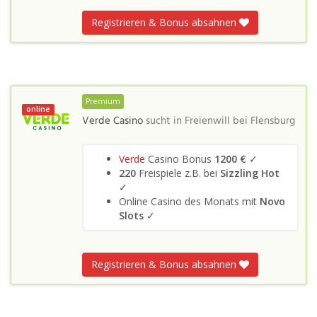
Registrieren & Bonus absahnen
Premium
online
Verde Casino
sucht in
Freienwill bei Flensburg
Verde
Casino Bonus
1200 €
✓
220
Freispiele z.B. bei
Sizzling Hot
✓
Online Casino des Monats mit
Novo
Slots
✓
Registrieren & Bonus absahnen