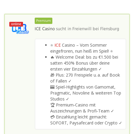
Premium
online
ICE Casino
sucht in
Freienwill bei Flensburg
⭐
ICE
Casino – Vom Sommer
eingefroren, nun heiß im Spiel! ⭐
🔥 Welcome Deal: bis zu €1.500 bei
satten 450% Bonus über deine
ersten vier Einzahlungen ✓
🎁 Plus: 270 Freispiele u. a. auf Book
of Fallen ✓
🎰 Spiel‑Highlights von Gamomat,
Pragmatic, Novoline & weiteren Top
Studios ✓
🏆 Premium‑Casino mit
Auszeichnungen & Profi‑Team ✓
💳 Einzahlung leicht gemacht:
SOFORT, Paysafecard oder Crypto ✓