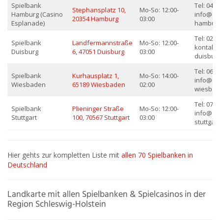
Spielbank
Tel: 040-
Stephansplatz 10,
Mo-So: 12:00-
Hamburg (Casino
info@sp
20354 Hamburg
03:00
Esplanade)
hamburg
Tel: 0203
Spielbank
Landfermannstraße
Mo-So: 12:00-
kontakt
Duisburg
6, 47051 Duisburg
03:00
duisbur
Tel: 0611
Spielbank
Kurhausplatz 1,
Mo-So: 14:00-
info@sp
Wiesbaden
65189 Wiesbaden
02:00
wiesbad
Tel: 0711
Spielbank
Plieninger Straße
Mo-So: 12:00-
info@sp
Stuttgart
100, 70567 Stuttgart
03:00
stuttgart
Hier gehts zur kompletten Liste mit
allen 70 Spielbanken in
Deutschland
Landkarte mit allen Spielbanken & Spielcasinos in der
Region Schleswig-Holstein