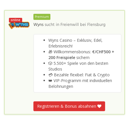
Premium
online
Wyns
sucht in
Freienwill bei Flensburg
Wyns Casino – Exklusiv, Edel,
Erlebnisreich!
🎁 Willkommensbonus:
€/CHF500 +
200 Freispiele
sichern
🎲 5.500+ Spiele von den besten
Studios
💳 Bezahle flexibel: Fiat & Crypto
👑 VIP-Programm mit individuellen
Belohnungen
Registrieren & Bonus absahnen