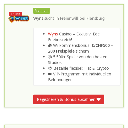
Premium
online
Wyns
sucht in
Freienwill bei Flensburg
Wyns
Casino – Exklusiv, Edel,
Erlebnisreich!
🎁 Willkommensbonus:
€/CHF500 +
200 Freispiele
sichern
🎲 5.500+ Spiele von den besten
Studios
💳 Bezahle flexibel: Fiat & Crypto
👑 VIP-Programm mit individuellen
Belohnungen
Registrieren & Bonus absahnen