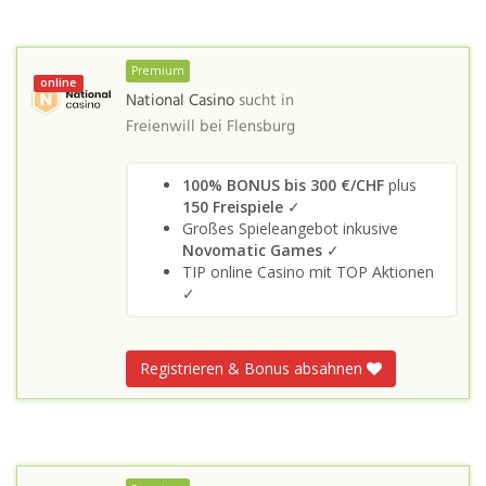
Premium
online
National Casino
sucht in
Freienwill bei Flensburg
100% BONUS bis 300 €/CHF
plus
150 Freispiele
✓
Großes Spieleangebot inkusive
Novomatic Games
✓
TIP online Casino mit TOP Aktionen
✓
Registrieren & Bonus absahnen