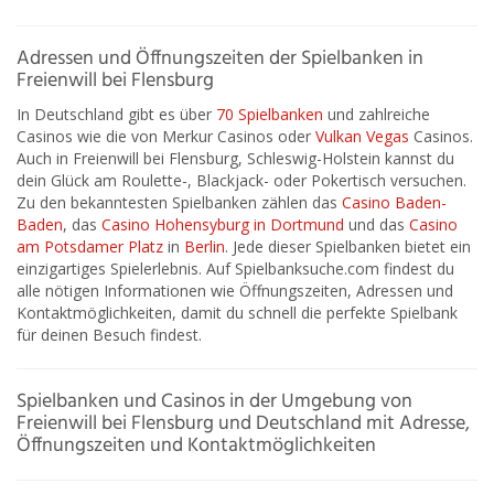
Adressen und Öffnungszeiten der Spielbanken in
Freienwill bei Flensburg
In Deutschland gibt es über
70 Spielbanken
und zahlreiche
Casinos wie die von Merkur Casinos oder
Vulkan Vegas
Casinos.
Auch in Freienwill bei Flensburg, Schleswig-Holstein kannst du
dein Glück am Roulette-, Blackjack- oder Pokertisch versuchen.
Zu den bekanntesten Spielbanken zählen das
Casino Baden-
Baden
, das
Casino Hohensyburg in Dortmund
und das
Casino
am Potsdamer Platz
in
Berlin
. Jede dieser Spielbanken bietet ein
einzigartiges Spielerlebnis. Auf Spielbanksuche.com findest du
alle nötigen Informationen wie Öffnungszeiten, Adressen und
Kontaktmöglichkeiten, damit du schnell die perfekte Spielbank
für deinen Besuch findest.
Spielbanken und Casinos in der Umgebung von
Freienwill bei Flensburg und Deutschland mit Adresse,
Öffnungszeiten und Kontaktmöglichkeiten