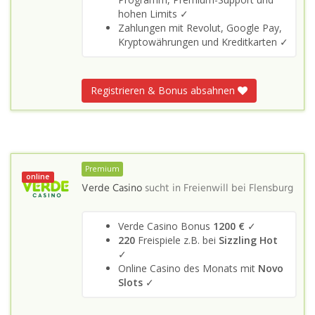
hohen Limits ✓
Zahlungen mit Revolut, Google Pay,
Kryptowährungen und Kreditkarten ✓
Registrieren & Bonus absahnen
Premium
online
Verde Casino
sucht in
Freienwill bei Flensburg
Verde Casino Bonus
1200 €
✓
220
Freispiele z.B. bei
Sizzling Hot
✓
Online Casino des Monats mit
Novo
Slots
✓