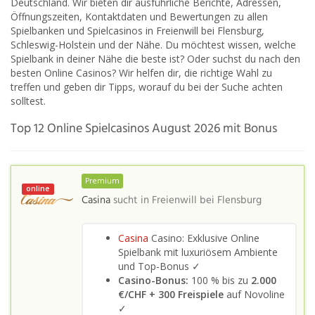
Deutschland. Wir bieten dir ausführliche Berichte, Adressen,
Öffnungszeiten, Kontaktdaten und Bewertungen zu allen
Spielbanken und Spielcasinos in Freienwill bei Flensburg,
Schleswig-Holstein und der Nähe. Du möchtest wissen, welche
Spielbank in deiner Nähe die beste ist? Oder suchst du nach den
besten Online Casinos? Wir helfen dir, die richtige Wahl zu
treffen und geben dir Tipps, worauf du bei der Suche achten
solltest.
Top 12 Online Spielcasinos August 2026 mit Bonus
Premium
online
Casina
sucht in
Freienwill bei Flensburg
Casina
Casino: Exklusive Online
Spielbank mit luxuriösem Ambiente
und Top-Bonus ✓
Casino-Bonus:
100 % bis zu
2.000
€/CHF + 300 Freispiele
auf Novoline
✓