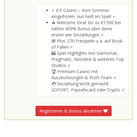
⭐ ICE Casino – Vom Sommer
eingefroren, nun heiß im Spiel! ⭐
🔥 Welcome Deal: bis zu €1.500 bei
satten 450% Bonus über deine
ersten vier Einzahlungen ✓
🎁 Plus: 270 Freispiele u. a. auf Book
of Fallen ✓
🎰 Spiel‑Highlights von Gamomat,
Pragmatic, Novoline & weiteren Top
Studios ✓
🏆 Premium‑Casino mit
Auszeichnungen & Profi‑Team ✓
💳 Einzahlung leicht gemacht:
SOFORT, Paysafecard oder Crypto ✓
Registrieren & Bonus absahnen