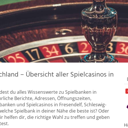
hland – Übersicht aller Spielcasinos in
indest du alles Wissenswerte zu Spielbanken in
hrliche Berichte, Adressen, Öffnungszeiten,
anken und Spielcasinos in Fresendelf, Schleswig-
elche Spielbank in deiner Nähe die beste ist? Oder
 helfen dir, die richtige Wahl zu treffen und geben
test.
Hi