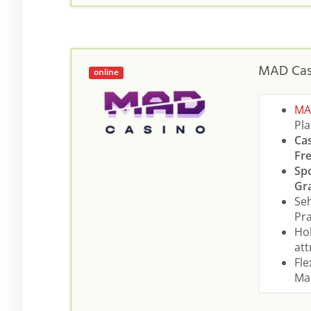
MAD Cas
online
MA
Pla
Ca
Fre
Sp
Gr
Se
Pr
Hoh
att
Fle
Ma