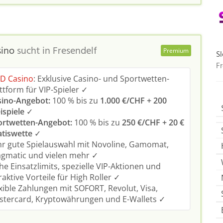
ino
sucht in
Fresendelf
Premium
S
F
D Casino
: Exklusive Casino- und Sportwetten-
ttform für VIP-Spieler ✓
sino-Angebot:
100 % bis zu
1.000 €/CHF + 200
ispiele
✓
ortwetten-Angebot:
100 % bis zu
250 €/CHF + 20 €
atiswette
✓
hr gute Spielauswahl mit Novoline, Gamomat,
agmatic und vielen mehr ✓
e Einsatzlimits, spezielle VIP-Aktionen und
raktive Vorteile für High Roller ✓
xible Zahlungen mit SOFORT, Revolut, Visa,
stercard, Kryptowährungen und E-Wallets ✓