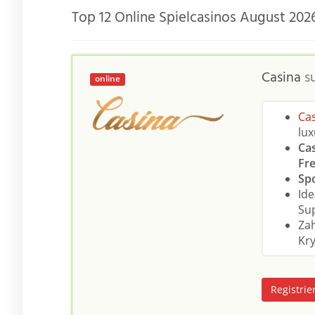
Top 12 Online Spielcasinos August 202
Casina
s
online
Ca
lu
Ca
Fre
Sp
Ide
Su
Zah
Kr
Registri