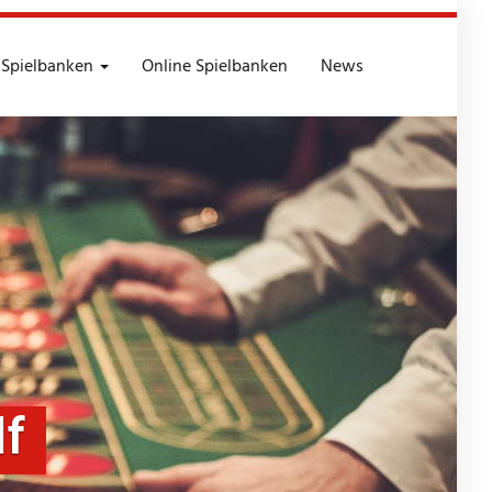
Spielbanken
Online Spielbanken
News
f