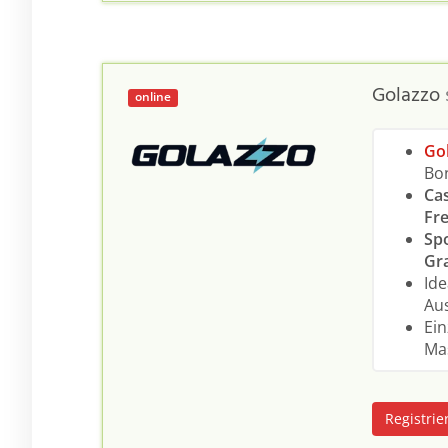
Golazzo
online
Go
Bon
Ca
Fre
Sp
Gr
Ide
Aus
Ei
Mas
Registri