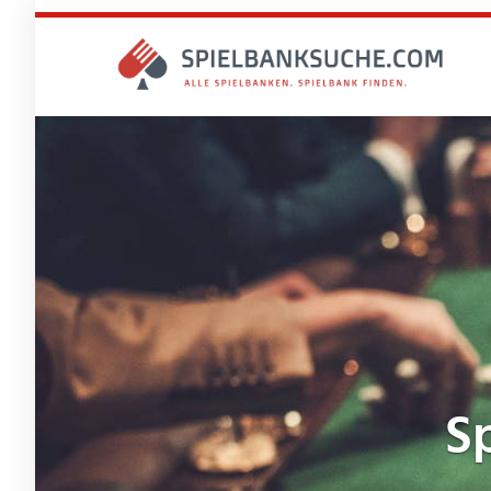
Skip
to
main
content
S