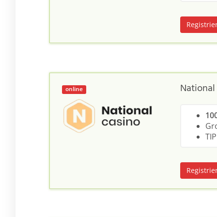
Registri
National
online
10
Gr
TIP
Registri