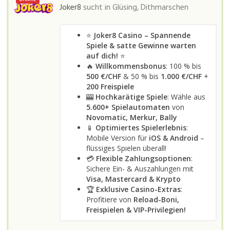
Joker8
sucht in
Glüsing, Dithmarschen
⭐
Joker8 Casino – Spannende
Spiele & satte Gewinne warten
auf dich!
⭐
🔥
Willkommensbonus
: 100 % bis
500 €/CHF
& 50 % bis
1.000 €/CHF
+
200 Freispiele
🎰
Hochkarätige Spiele
: Wähle aus
5.600+ Spielautomaten
von
Novomatic, Merkur, Bally
📱
Optimiertes Spielerlebnis
:
Mobile Version für
iOS & Android
–
flüssiges Spielen überall!
💳
Flexible Zahlungsoptionen
:
Sichere Ein- & Auszahlungen mit
Visa, Mastercard & Krypto
🏆
Exklusive Casino-Extras
:
Profitiere von
Reload-Boni,
Freispielen & VIP-Privilegien!