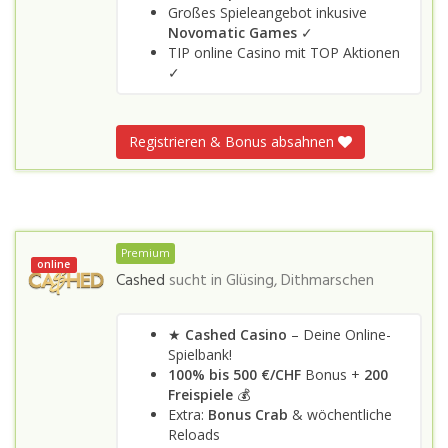
Großes Spieleangebot inkusive
Novomatic Games
✓
TIP online Casino mit TOP Aktionen
✓
Registrieren & Bonus absahnen
Premium
online
Cashed
sucht in
Glüsing, Dithmarschen
★
Cashed Casino
– Deine Online-
Spielbank!
100% bis 500 €/CHF
Bonus +
200
Freispiele
💰
Extra:
Bonus Crab
& wöchentliche
Reloads