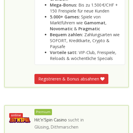
Mega-Bonus:
Bis zu 1.500 €/CHF +
150 Freispiele für neue Kunden
5.000+ Games:
Spiele von
Marktführern wie
Gamomat
,
Novomatic
&
Pragmatic
Bequem zahlen:
Zahlungsarten wie
SOFORT, Kreditkarte, Crypto &
Paysafe
Vorteile satt:
VIP-Club, Freispiele,
Reloads & wöchentliche Specials
Registrieren & Bonus absahnen
Premium
online
Hit’n’Spin Casino
sucht in
Glüsing, Dithmarschen