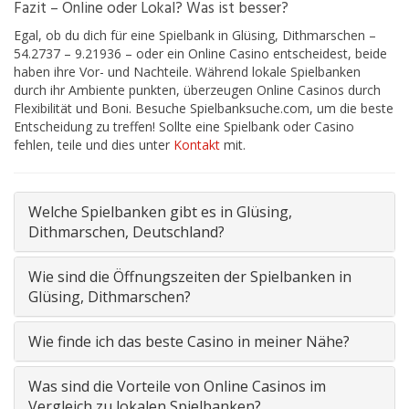
Fazit – Online oder Lokal? Was ist besser?
Egal, ob du dich für eine Spielbank in Glüsing, Dithmarschen –
54.2737 – 9.21936 – oder ein Online Casino entscheidest, beide
haben ihre Vor- und Nachteile. Während lokale Spielbanken
durch ihr Ambiente punkten, überzeugen Online Casinos durch
Flexibilität und Boni. Besuche Spielbanksuche.com, um die beste
Entscheidung zu treffen! Sollte eine Spielbank oder Casino
fehlen, teile und dies unter
Kontakt
mit.
Welche Spielbanken gibt es in Glüsing,
Dithmarschen, Deutschland?
Wie sind die Öffnungszeiten der Spielbanken in
Glüsing, Dithmarschen?
Wie finde ich das beste Casino in meiner Nähe?
Was sind die Vorteile von Online Casinos im
Vergleich zu lokalen Spielbanken?