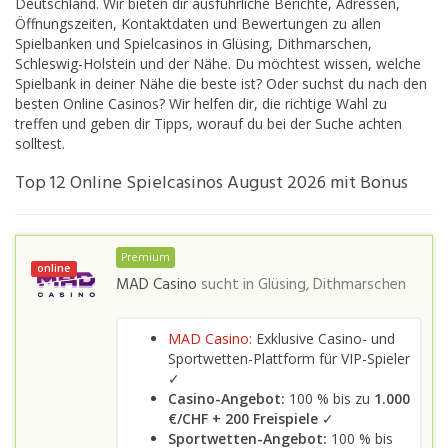
Deutschland. Wir bieten dir ausführliche Berichte, Adressen,
Öffnungszeiten, Kontaktdaten und Bewertungen zu allen
Spielbanken und Spielcasinos in Glüsing, Dithmarschen,
Schleswig-Holstein und der Nähe. Du möchtest wissen, welche
Spielbank in deiner Nähe die beste ist? Oder suchst du nach den
besten Online Casinos? Wir helfen dir, die richtige Wahl zu
treffen und geben dir Tipps, worauf du bei der Suche achten
solltest.
Top 12 Online Spielcasinos August 2026 mit Bonus
Premium
online
MAD Casino
sucht in
Glüsing, Dithmarschen
MAD Casino
: Exklusive Casino- und
Sportwetten-Plattform für VIP-Spieler
✓
Casino-Angebot:
100 % bis zu
1.000
€/CHF + 200 Freispiele
✓
Sportwetten-Angebot:
100 % bis