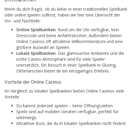
Dithmarschen
Wenn du dich fragst, ob du lieber in einer traditionellen Spielbank
oder online spielen solltest, haben wir hier eine Übersicht der
Vor- und Nachteile:
Online Spielbanken
: Rund um die Uhr verfügbar, kein
Dresscode und keine Anfahrtskosten. Außerdem bieten
Online Casinos oft attraktive Willkommensboni und eine
größere Auswahl an Spielen.
Lokale Spielbanken
: Das glamouröse Ambiente und die
echte Casino-Atmosphäre sind für viele Spieler
unersetzlich. Ein Besuch in einer Spielbank in Glüsing,
Dithmarschen bietet dir ein einzigartiges Erlebnis.
Vorteile der Online Casinos
Im Vergleich zu lokalen Spielbanken bieten Online Casinos viele
Vorteile:
Du kannst jederzeit spielen – keine Öffnungszeiten.
Spiele sind auf mobilen Geräten verfügbar, perfekt für
unterwegs.
Attraktive Boni, die du in lokalen Spielbanken nicht findest.