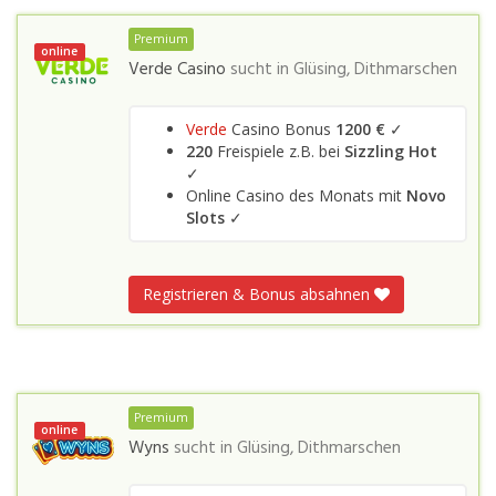
Premium
online
Verde Casino
sucht in
Glüsing, Dithmarschen
Verde
Casino Bonus
1200 €
✓
220
Freispiele z.B. bei
Sizzling Hot
✓
Online Casino des Monats mit
Novo
Slots
✓
Registrieren & Bonus absahnen
Premium
online
Wyns
sucht in
Glüsing, Dithmarschen