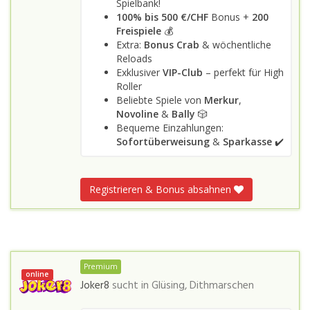
Spielbank!
100% bis 500 €/CHF
Bonus +
200
Freispiele
💰
Extra:
Bonus Crab
& wöchentliche
Reloads
Exklusiver
VIP-Club
– perfekt für High
Roller
Beliebte Spiele von
Merkur
,
Novoline
&
Bally
🎲
Bequeme Einzahlungen:
Sofortüberweisung
&
Sparkasse
✔️
Registrieren & Bonus absahnen
Premium
online
Joker8
sucht in
Glüsing, Dithmarschen