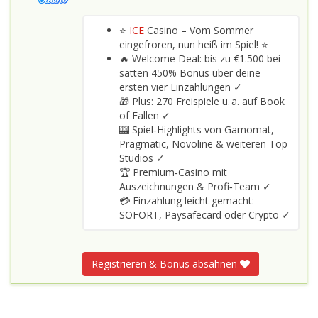
⭐
ICE
Casino – Vom Sommer
eingefroren, nun heiß im Spiel! ⭐
🔥 Welcome Deal: bis zu €1.500 bei
satten 450% Bonus über deine
ersten vier Einzahlungen ✓
🎁 Plus: 270 Freispiele u. a. auf Book
of Fallen ✓
🎰 Spiel‑Highlights von Gamomat,
Pragmatic, Novoline & weiteren Top
Studios ✓
🏆 Premium‑Casino mit
Auszeichnungen & Profi‑Team ✓
💳 Einzahlung leicht gemacht:
SOFORT, Paysafecard oder Crypto ✓
Registrieren & Bonus absahnen