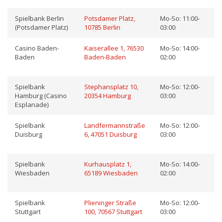
Spielbank Berlin
Potsdamer Platz,
Mo-So: 11:00-
(Potsdamer Platz)
10785 Berlin
03:00
Casino Baden-
Kaiserallee 1, 76530
Mo-So: 14:00-
Baden
Baden-Baden
02:00
Spielbank
Stephansplatz 10,
Mo-So: 12:00-
Hamburg (Casino
20354 Hamburg
03:00
Esplanade)
Spielbank
Landfermannstraße
Mo-So: 12:00-
Duisburg
6, 47051 Duisburg
03:00
Spielbank
Kurhausplatz 1,
Mo-So: 14:00-
Wiesbaden
65189 Wiesbaden
02:00
Spielbank
Plieninger Straße
Mo-So: 12:00-
Stuttgart
100, 70567 Stuttgart
03:00