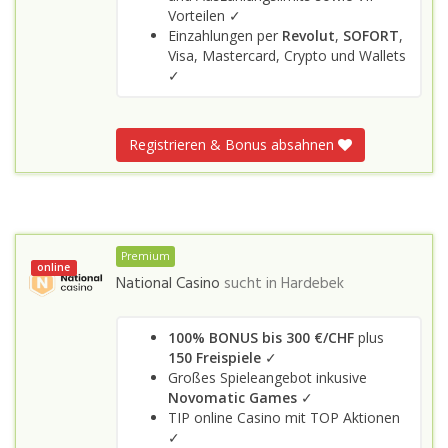
Vorteilen ✓
Einzahlungen per
Revolut
,
SOFORT
,
Visa, Mastercard, Crypto und Wallets
✓
Registrieren & Bonus absahnen
Premium
online
National Casino
sucht in
Hardebek
100% BONUS bis 300 €/CHF
plus
150 Freispiele
✓
Großes Spieleangebot inkusive
Novomatic Games
✓
TIP online Casino mit TOP Aktionen
✓