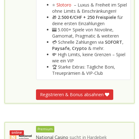
⭐
Slotoro
– Luxus & Freiheit im Spiel
ohne Limits & Einschränkungen!
🎁
2.500 €/CHF + 250 Freispiele
für
deine ersten Einzahlungen
🎰 5.000+ Spiele von Novoline,
Gamomat, Pragmatic & weiteren
💳 Schnelle Zahlungen via
SOFORT
,
Paysafe, Crypto
& mehr.
💸 High Limits, keine Grenzen – Spiel
wie ein VIP
🏆 Starke Extras: Tägliche Boni,
Treueprämien & VIP-Club
Registrieren & Bonus absahnen
Premium
online
National Casino
sucht in
Hardebek