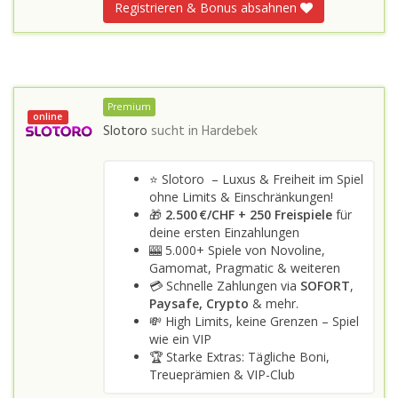
Registrieren & Bonus absahnen
Premium
online
Slotoro
sucht in
Hardebek
⭐ Slotoro – Luxus & Freiheit im Spiel
ohne Limits & Einschränkungen!
🎁
2.500 €/CHF + 250 Freispiele
für
deine ersten Einzahlungen
🎰 5.000+ Spiele von Novoline,
Gamomat, Pragmatic & weiteren
💳 Schnelle Zahlungen via
SOFORT
,
Paysafe, Crypto
& mehr.
💸 High Limits, keine Grenzen – Spiel
wie ein VIP
🏆 Starke Extras: Tägliche Boni,
Treueprämien & VIP-Club