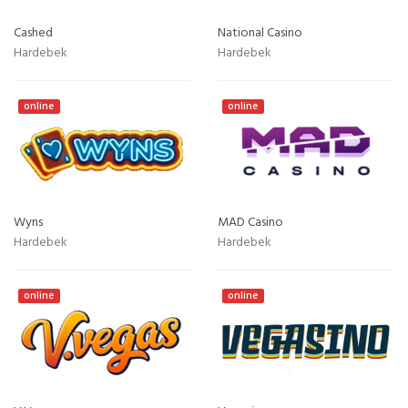
Cashed
National Casino
Hardebek
Hardebek
online
online
Wyns
MAD Casino
Hardebek
Hardebek
online
online