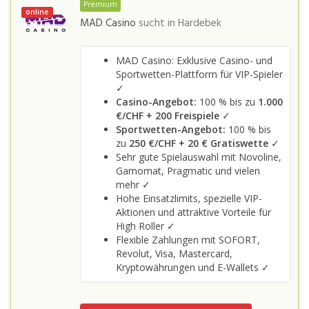
Premium
online
MAD Casino
sucht in
Hardebek
MAD Casino: Exklusive Casino- und
Sportwetten-Plattform für VIP-Spieler
✓
Casino-Angebot:
100 % bis zu
1.000
€/CHF + 200 Freispiele
✓
Sportwetten-Angebot:
100 % bis
zu
250 €/CHF + 20 € Gratiswette
✓
Sehr gute Spielauswahl mit Novoline,
Gamomat, Pragmatic und vielen
mehr ✓
Hohe Einsatzlimits, spezielle VIP-
Aktionen und attraktive Vorteile für
High Roller ✓
Flexible Zahlungen mit SOFORT,
Revolut, Visa, Mastercard,
Kryptowährungen und E-Wallets ✓