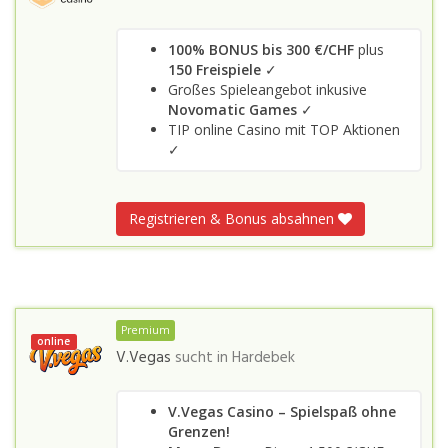
100% BONUS bis 300 €/CHF
plus
150 Freispiele
✓
Großes Spieleangebot inkusive
Novomatic Games
✓
TIP online Casino mit TOP Aktionen
✓
Registrieren & Bonus absahnen
Premium
online
V.Vegas
sucht in
Hardebek
V.Vegas Casino – Spielspaß ohne
Grenzen!