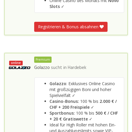
Online Casino des Monats mit
Novo
Slots
✓
Registrieren & Bonus absahnen
Premium
online
Golazzo
sucht in
Hardebek
Golazzo
: Exklusives Online Casino
mit großzügigen Boni und hoher
Spielvielfalt ✓
Casino-Bonus:
100 % bis
2.000 € /
CHF + 200 Freispiele
✓
Sportbonus:
100 % bis
500 € / CHF
+ 20 € Gratiswette
✓
Ideal für High Roller mit hohen Ein-
und Auszahlungslimits sowie VIP-