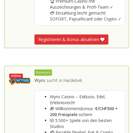
🏆 Premium‑Casino mit
Auszeichnungen & Profi‑Team ✓
💳 Einzahlung leicht gemacht:
SOFORT, Paysafecard oder Crypto ✓
Registrieren & Bonus absahnen
Premium
online
Wyns
sucht in
Hardebek
Wyns Casino – Exklusiv, Edel,
Erlebnisreich!
🎁 Willkommensbonus:
€/CHF500 +
200 Freispiele
sichern
🎲 5.500+ Spiele von den besten
Studios
💳 Bezahle flexibel: Fiat & Crypto