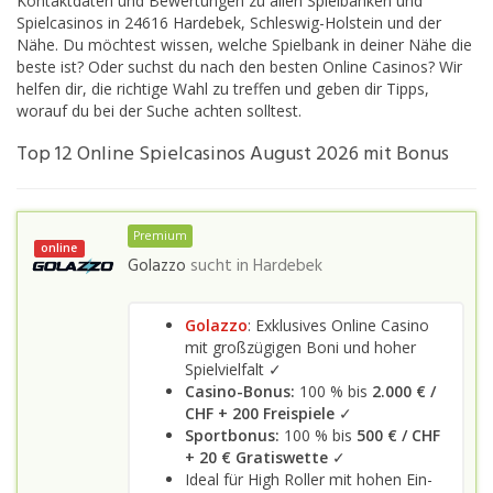
Kontaktdaten und Bewertungen zu allen Spielbanken und
Spielcasinos in 24616 Hardebek, Schleswig-Holstein und der
Nähe. Du möchtest wissen, welche Spielbank in deiner Nähe die
beste ist? Oder suchst du nach den besten Online Casinos? Wir
helfen dir, die richtige Wahl zu treffen und geben dir Tipps,
worauf du bei der Suche achten solltest.
Top 12 Online Spielcasinos August 2026 mit Bonus
Premium
online
Golazzo
sucht in
Hardebek
Golazzo
: Exklusives Online Casino
mit großzügigen Boni und hoher
Spielvielfalt ✓
Casino-Bonus:
100 % bis
2.000 € /
CHF + 200 Freispiele
✓
Sportbonus:
100 % bis
500 € / CHF
+ 20 € Gratiswette
✓
Ideal für High Roller mit hohen Ein-