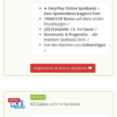
★
FieryPlay Online Spielbank
>
Dein Spielerlebnis beginnt hier!
1500€/CHF Bonus
auf deine ersten
Einzahlungen ✓
225 Freispiele
, z.B. bei
Faust
✓
Novomatic & Pragmatic
– alle
beliebten Spielbank Slots ✓
Von den Machern von
VulkanVegas
✓
Registrieren & Bonus absahnen
Premium
online
ICE Casino
sucht in
Hardebek