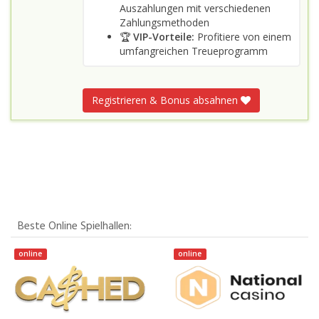
Auszahlungen mit verschiedenen
Zahlungsmethoden
🏆
VIP-Vorteile:
Profitiere von einem
umfangreichen Treueprogramm
Registrieren & Bonus absahnen
Beste Online Spielhallen:
online
online