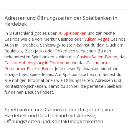
Adressen und Öffnungszeiten der Spielbanken in
Hardebek
In Deutschland gibt es über
70 Spielbanken
und zahlreiche
Casinos wie die von Merkur Casinos oder
Vulkan Vegas
Casinos.
Auch in Hardebek, Schleswig-Holstein kannst du dein Glück am
Roulette-, Blackjack- oder Pokertisch versuchen. Zu den
bekanntesten Spielbanken zählen das
Casino Baden-Baden
, das
Casino Hohensyburg in Dortmund
und das
Casino am
Potsdamer Platz
in
Berlin
. Jede dieser Spielbanken bietet ein
einzigartiges Spielerlebnis. Auf Spielbanksuche.com findest du
alle nötigen Informationen wie Öffnungszeiten, Adressen und
Kontaktmöglichkeiten, damit du schnell die perfekte Spielbank
für deinen Besuch findest.
Spielbanken und Casinos in der Umgebung von
Hardebek und Deutschland mit Adresse,
Öffnungszeiten und Kontaktmöglichkeiten