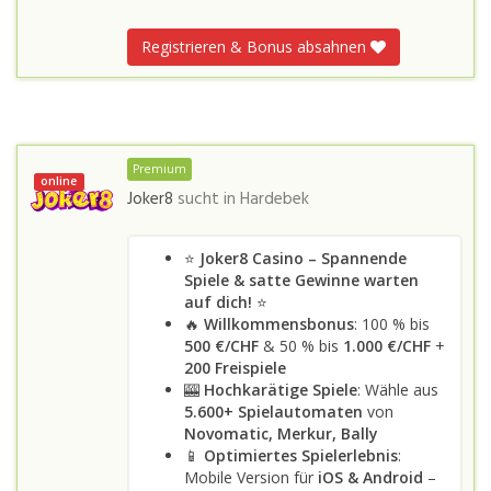
Registrieren & Bonus absahnen
Premium
online
Joker8
sucht in
Hardebek
⭐
Joker8 Casino – Spannende
Spiele & satte Gewinne warten
auf dich!
⭐
🔥
Willkommensbonus
: 100 % bis
500 €/CHF
& 50 % bis
1.000 €/CHF
+
200 Freispiele
🎰
Hochkarätige Spiele
: Wähle aus
5.600+ Spielautomaten
von
Novomatic, Merkur, Bally
📱
Optimiertes Spielerlebnis
:
Mobile Version für
iOS & Android
–