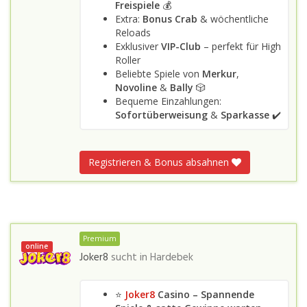
Freispiele
💰
Extra:
Bonus Crab
& wöchentliche
Reloads
Exklusiver
VIP-Club
– perfekt für High
Roller
Beliebte Spiele von
Merkur
,
Novoline
&
Bally
🎲
Bequeme Einzahlungen:
Sofortüberweisung
&
Sparkasse
✔️
Registrieren & Bonus absahnen
Premium
online
Joker8
sucht in
Hardebek
⭐
Joker8
Casino – Spannende