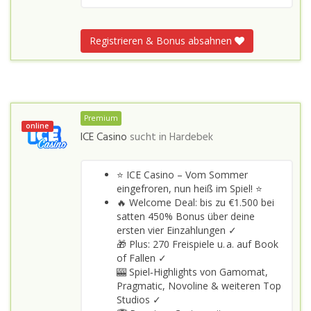
Registrieren & Bonus absahnen
Premium
online
ICE Casino
sucht in
Hardebek
⭐ ICE Casino – Vom Sommer
eingefroren, nun heiß im Spiel! ⭐
🔥 Welcome Deal: bis zu €1.500 bei
satten 450% Bonus über deine
ersten vier Einzahlungen ✓
🎁 Plus: 270 Freispiele u. a. auf Book
of Fallen ✓
🎰 Spiel‑Highlights von Gamomat,
Pragmatic, Novoline & weiteren Top
Studios ✓