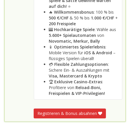
Spiele & satte Gewinne warten
auf dich!
⭐
🔥
Willkommensbonus
: 100 % bis
500 €/CHF
& 50 % bis
1.000 €/CHF
+
200 Freispiele
🎰
Hochkarätige Spiele
: Wähle aus
5.600+ Spielautomaten
von
Novomatic, Merkur, Bally
📱
Optimiertes Spielerlebnis
:
Mobile Version für
iOS & Android
–
flüssiges Spielen überall!
💳
Flexible Zahlungsoptionen
:
Sichere Ein- & Auszahlungen mit
Visa, Mastercard & Krypto
🏆
Exklusive Casino-Extras
:
Profitiere von
Reload-Boni,
Freispielen & VIP-Privilegien!
Registrieren & Bonus absahnen