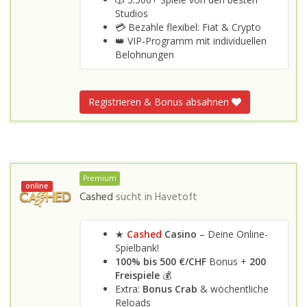
Studios
💳 Bezahle flexibel: Fiat & Crypto
👑 VIP-Programm mit individuellen
Belohnungen
Registrieren & Bonus absahnen
Premium
online
Cashed
sucht in
Havetoft
★
Cashed
Casino
– Deine Online-
Spielbank!
100% bis 500 €/CHF
Bonus +
200
Freispiele
💰
Extra:
Bonus Crab
& wöchentliche
Reloads