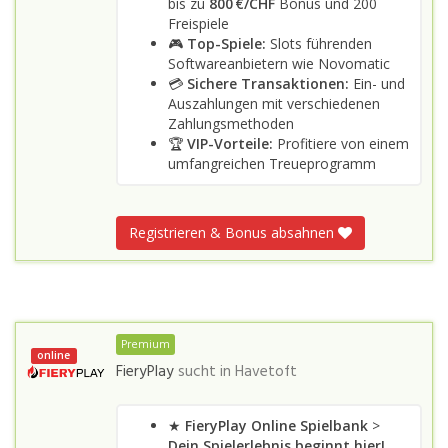
bis zu
800 €/CHF
Bonus und 200
Freispiele
🎮
Top-Spiele:
Slots führenden
Softwareanbietern wie Novomatic
💳
Sichere Transaktionen:
Ein- und
Auszahlungen mit verschiedenen
Zahlungsmethoden
🏆
VIP-Vorteile:
Profitiere von einem
umfangreichen Treueprogramm
Registrieren & Bonus absahnen
Premium
online
FieryPlay
sucht in
Havetoft
★
FieryPlay Online Spielbank
>
Dein Spielerlebnis beginnt hier!