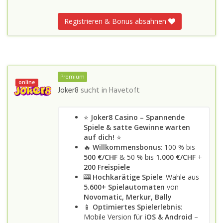
Registrieren & Bonus absahnen
Premium
online
Joker8
sucht in
Havetoft
⭐
Joker8 Casino – Spannende
Spiele & satte Gewinne warten
auf dich!
⭐
🔥
Willkommensbonus
: 100 % bis
500 €/CHF
& 50 % bis
1.000 €/CHF
+
200 Freispiele
🎰
Hochkarätige Spiele
: Wähle aus
5.600+ Spielautomaten
von
Novomatic, Merkur, Bally
📱
Optimiertes Spielerlebnis
:
Mobile Version für
iOS & Android
–