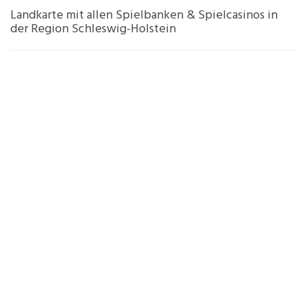
Landkarte mit allen Spielbanken & Spielcasinos in
der Region Schleswig-Holstein