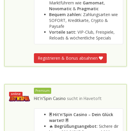
Marktführern wie
Gamomat
,
Novomatic
&
Pragmatic
Bequem zahlen:
Zahlungsarten wie
SOFORT, Kreditkarte, Crypto &
Paysafe
Vorteile satt:
VIP-Club, Freispiele,
Reloads & wöchentliche Specials
Registrieren & Bonus absahnen
Premium
online
Hit’n’Spin Casino
sucht in
Havetoft
🃏 Hit’n’Spin Casino – Dein Glück
wartet! 🃏
🔥
Begrüßungsangebot:
Sichere dir