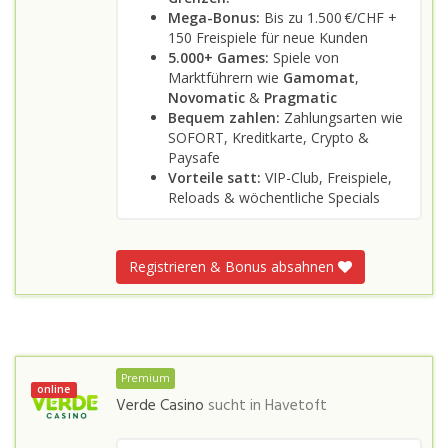
Mega-Bonus:
Bis zu 1.500 €/CHF +
150 Freispiele für neue Kunden
5.000+ Games:
Spiele von
Marktführern wie
Gamomat
,
Novomatic
&
Pragmatic
Bequem zahlen:
Zahlungsarten wie
SOFORT, Kreditkarte, Crypto &
Paysafe
Vorteile satt:
VIP-Club, Freispiele,
Reloads & wöchentliche Specials
Registrieren & Bonus absahnen
Premium
online
Verde Casino
sucht in
Havetoft