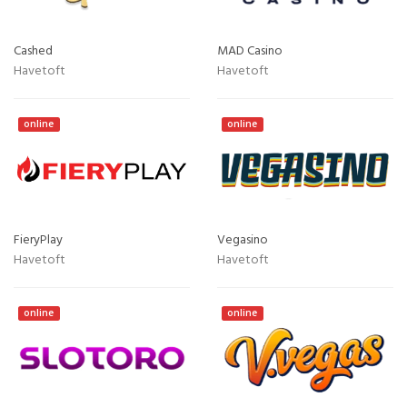
Cashed
MAD Casino
Havetoft
Havetoft
online
online
FieryPlay
Vegasino
Havetoft
Havetoft
online
online