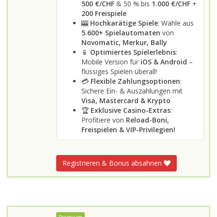
500 €/CHF
& 50 % bis
1.000 €/CHF
+
200 Freispiele
🎰
Hochkarätige Spiele
: Wähle aus
5.600+ Spielautomaten
von
Novomatic, Merkur, Bally
📱
Optimiertes Spielerlebnis
:
Mobile Version für
iOS & Android
–
flüssiges Spielen überall!
💳
Flexible Zahlungsoptionen
:
Sichere Ein- & Auszahlungen mit
Visa, Mastercard & Krypto
🏆
Exklusive Casino-Extras
:
Profitiere von
Reload-Boni,
Freispielen & VIP-Privilegien!
Registrieren & Bonus absahnen