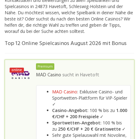
Kontaktdaten und Bewertungen zu allen Spielbanken und
Spielcasinos in 24873 Havetoft, Schleswig-Holstein und der
Nähe. Du möchtest wissen, welche Spielbank in deiner Nähe die
beste ist? Oder suchst du nach den besten Online Casinos? Wir
helfen dir, die richtige Wahl zu treffen und geben dir Tipps,
worauf du bei der Suche achten solltest.
Top 12 Online Spielcasinos August 2026 mit Bonus
Premium
online
MAD Casino
sucht in
Havetoft
MAD Casino
: Exklusive Casino- und
Sportwetten-Plattform für VIP-Spieler
✓
Casino-Angebot:
100 % bis zu
1.000
€/CHF + 200 Freispiele
✓
Sportwetten-Angebot:
100 % bis
zu
250 €/CHF + 20 € Gratiswette
✓
Sehr gute Spielauswahl mit Novoline,