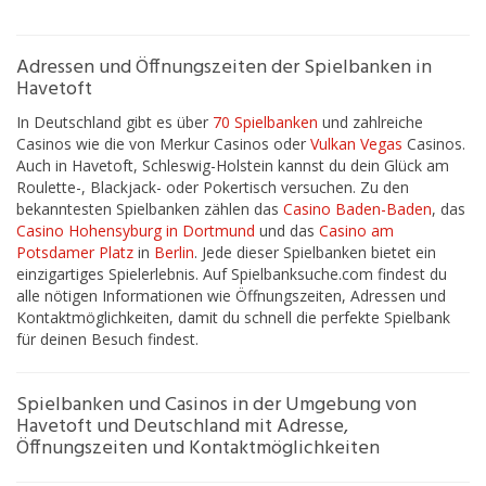
Adressen und Öffnungszeiten der Spielbanken in
Havetoft
In Deutschland gibt es über
70 Spielbanken
und zahlreiche
Casinos wie die von Merkur Casinos oder
Vulkan Vegas
Casinos.
Auch in Havetoft, Schleswig-Holstein kannst du dein Glück am
Roulette-, Blackjack- oder Pokertisch versuchen. Zu den
bekanntesten Spielbanken zählen das
Casino Baden-Baden
, das
Casino Hohensyburg in Dortmund
und das
Casino am
Potsdamer Platz
in
Berlin
. Jede dieser Spielbanken bietet ein
einzigartiges Spielerlebnis. Auf Spielbanksuche.com findest du
alle nötigen Informationen wie Öffnungszeiten, Adressen und
Kontaktmöglichkeiten, damit du schnell die perfekte Spielbank
für deinen Besuch findest.
Spielbanken und Casinos in der Umgebung von
Havetoft und Deutschland mit Adresse,
Öffnungszeiten und Kontaktmöglichkeiten