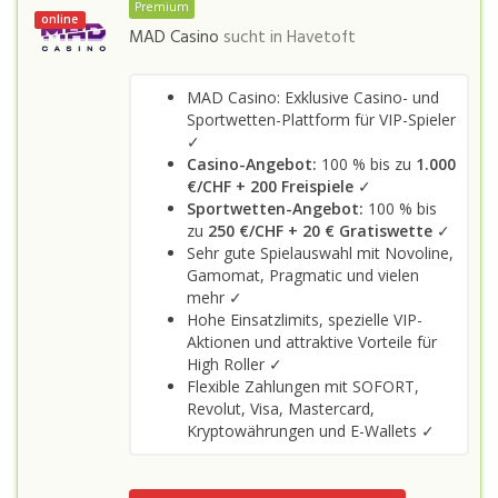
Premium
online
MAD Casino
sucht in
Havetoft
MAD Casino: Exklusive Casino- und
Sportwetten-Plattform für VIP-Spieler
✓
Casino-Angebot:
100 % bis zu
1.000
€/CHF + 200 Freispiele
✓
Sportwetten-Angebot:
100 % bis
zu
250 €/CHF + 20 € Gratiswette
✓
Sehr gute Spielauswahl mit Novoline,
Gamomat, Pragmatic und vielen
mehr ✓
Hohe Einsatzlimits, spezielle VIP-
Aktionen und attraktive Vorteile für
High Roller ✓
Flexible Zahlungen mit SOFORT,
Revolut, Visa, Mastercard,
Kryptowährungen und E-Wallets ✓