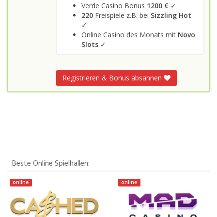
Verde Casino Bonus
1200 €
✓
220
Freispiele z.B. bei
Sizzling Hot
✓
Online Casino des Monats mit
Novo
Slots
✓
Registrieren & Bonus absahnen
Beste Online Spielhallen:
online
online