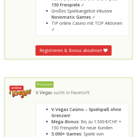
150 Freispiele
✓
Großes Spieleangebot inkusive
Novomatic Games
✓
TIP online Casino mit TOP Aktionen
✓
Registrieren & Bonus absahnen
Premium
online
V.Vegas
sucht in
Havetoft
V.Vegas Casino – Spielspaß ohne
Grenzen!
Mega-Bonus:
Bis zu 1.500 €/CHF +
150 Freispiele für neue Kunden
5.000+ Games:
Spiele von