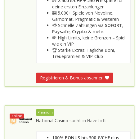
🎁
2.500 €/CHF + 250 Freispiele
für
deine ersten Einzahlungen
🎰 5.000+ Spiele von Novoline,
Gamomat, Pragmatic & weiteren
💳 Schnelle Zahlungen via
SOFORT
,
Paysafe, Crypto
& mehr.
💸 High Limits, keine Grenzen – Spiel
wie ein VIP
🏆 Starke Extras: Tägliche Boni,
Treueprämien & VIP-Club
Registrieren & Bonus absahnen
Premium
online
National Casino
sucht in
Havetoft
100% BONUS bis 300 €/CHF
plus