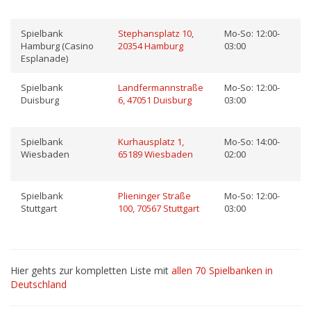
Spielbank
Stephansplatz 10,
Mo-So: 12:00-
Hamburg (Casino
20354 Hamburg
03:00
Esplanade)
Spielbank
Landfermannstraße
Mo-So: 12:00-
Duisburg
6, 47051 Duisburg
03:00
Spielbank
Kurhausplatz 1,
Mo-So: 14:00-
Wiesbaden
65189 Wiesbaden
02:00
Spielbank
Plieninger Straße
Mo-So: 12:00-
Stuttgart
100, 70567 Stuttgart
03:00
Hier gehts zur kompletten Liste mit
allen 70 Spielbanken in
Deutschland