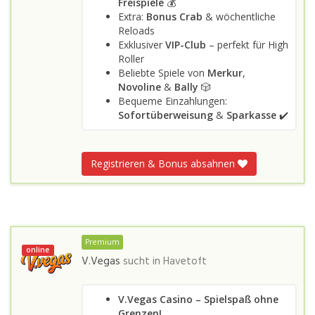
Freispiele
💰
Extra:
Bonus Crab
& wöchentliche
Reloads
Exklusiver
VIP-Club
– perfekt für High
Roller
Beliebte Spiele von
Merkur
,
Novoline
&
Bally
🎲
Bequeme Einzahlungen:
Sofortüberweisung
&
Sparkasse
✔️
Registrieren & Bonus absahnen
Premium
online
V.Vegas
sucht in
Havetoft
V.Vegas Casino – Spielspaß ohne
Grenzen!