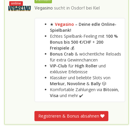
Premium
online
Vegasino
sucht in
Osdorf bei Kiel
★
Vegasino
– Deine edle Online-
Spielbank!
Echtes Spielbank-Feeling mit
100 %
Bonus bis 500 €/CHF
+
200
Freispiele
💰
Bonus Crab
& wöchentliche Reloads
für extra Gewinnchancen
VIP-Club
für
High Roller
und
exklusive Erlebnisse
Klassiker und beliebte Slots von
Merkur
,
Novoline
&
Bally
🎲
Komfortable Zahlungen via
Bitcoin
,
Visa
und mehr ✔️
Registrieren & Bonus absahnen