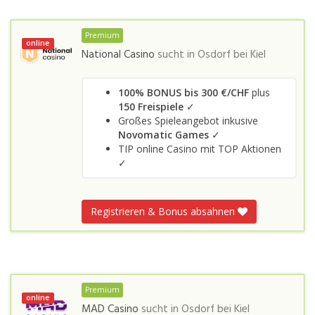
Premium
online
National Casino
sucht in
Osdorf bei Kiel
100% BONUS bis 300 €/CHF
plus
150 Freispiele
✓
Großes Spieleangebot inkusive
Novomatic Games
✓
TIP online Casino mit TOP Aktionen
✓
Registrieren & Bonus absahnen
Premium
online
MAD Casino
sucht in
Osdorf bei Kiel