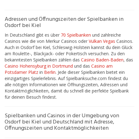
Adressen und Öffnungszeiten der Spielbanken in
Osdorf bei Kiel
In Deutschland gibt es über
70 Spielbanken
und zahlreiche
Casinos wie die von Merkur Casinos oder
Vulkan Vegas
Casinos.
Auch in Osdorf bei Kiel, Schleswig-Holstein kannst du dein Glück
am Roulette-, Blackjack- oder Pokertisch versuchen. Zu den
bekanntesten Spielbanken zählen das
Casino Baden-Baden
, das
Casino Hohensyburg in Dortmund
und das
Casino am
Potsdamer Platz
in
Berlin
. Jede dieser Spielbanken bietet ein
einzigartiges Spielerlebnis. Auf Spielbanksuche.com findest du
alle nötigen Informationen wie Öffnungszeiten, Adressen und
Kontaktmöglichkeiten, damit du schnell die perfekte Spielbank
für deinen Besuch findest.
Spielbanken und Casinos in der Umgebung von
Osdorf bei Kiel und Deutschland mit Adresse,
Öffnungszeiten und Kontaktmöglichkeiten