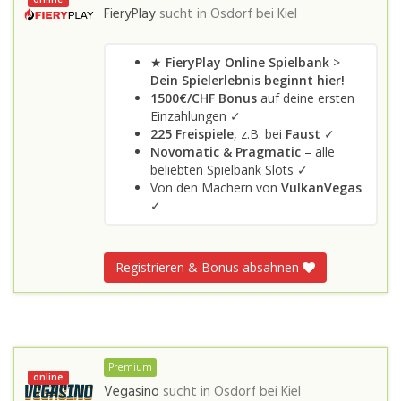
FieryPlay
sucht in
Osdorf bei Kiel
★
FieryPlay Online Spielbank
>
Dein Spielerlebnis beginnt hier!
1500€/CHF Bonus
auf deine ersten
Einzahlungen ✓
225 Freispiele
, z.B. bei
Faust
✓
Novomatic & Pragmatic
– alle
beliebten Spielbank Slots ✓
Von den Machern von
VulkanVegas
✓
Registrieren & Bonus absahnen
Premium
online
Vegasino
sucht in
Osdorf bei Kiel