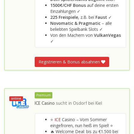
1500€/CHF Bonus
auf deine ersten
Einzahlungen ✓
225 Freispiele
, z.B. bei
Faust
✓
Novomatic & Pragmatic
– alle
beliebten Spielbank Slots ✓
Von den Machern von
VulkanVegas
✓
Registrieren & Bonus absahnen
Premium
online
ICE Casino
sucht in
Osdorf bei Kiel
⭐
ICE
Casino – Vom Sommer
eingefroren, nun heiß im Spiel! ⭐
🔥 Welcome Deal: bis zu €1.500 bei