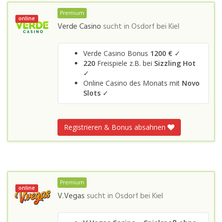
Premium
online
Verde Casino
sucht in
Osdorf bei Kiel
Verde Casino Bonus
1200 €
✓
220
Freispiele z.B. bei
Sizzling Hot
✓
Online Casino des Monats mit
Novo
Slots
✓
Registrieren & Bonus absahnen
Premium
online
V.Vegas
sucht in
Osdorf bei Kiel