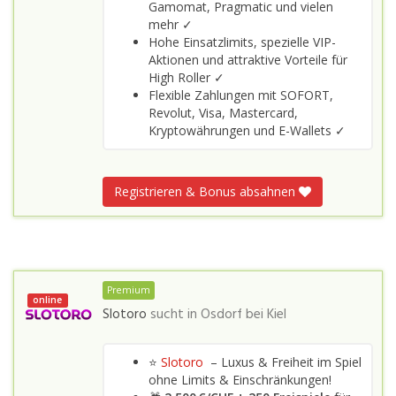
Gamomat, Pragmatic und vielen
mehr ✓
Hohe Einsatzlimits, spezielle VIP-
Aktionen und attraktive Vorteile für
High Roller ✓
Flexible Zahlungen mit SOFORT,
Revolut, Visa, Mastercard,
Kryptowährungen und E-Wallets ✓
Registrieren & Bonus absahnen
Premium
online
Slotoro
sucht in
Osdorf bei Kiel
⭐
Slotoro
– Luxus & Freiheit im Spiel
ohne Limits & Einschränkungen!