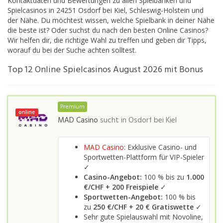
Kontaktdaten und Bewertungen zu allen Spielbanken und
Spielcasinos in 24251 Osdorf bei Kiel, Schleswig-Holstein und
der Nähe. Du möchtest wissen, welche Spielbank in deiner Nähe
die beste ist? Oder suchst du nach den besten Online Casinos?
Wir helfen dir, die richtige Wahl zu treffen und geben dir Tipps,
worauf du bei der Suche achten solltest.
Top 12 Online Spielcasinos August 2026 mit Bonus
Premium
online
MAD Casino
sucht in
Osdorf bei Kiel
MAD Casino
: Exklusive Casino- und
Sportwetten-Plattform für VIP-Spieler
✓
Casino-Angebot:
100 % bis zu
1.000
€/CHF + 200 Freispiele
✓
Sportwetten-Angebot:
100 % bis
zu
250 €/CHF + 20 € Gratiswette
✓
Sehr gute Spielauswahl mit Novoline,