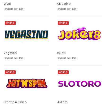
Wyns
ICE Casino
Osdorf bei Kiel
Osdorf bei Kiel
online
online
Vegasino
Joker8
Osdorf bei Kiel
Osdorf bei Kiel
online
online
Hit’n’Spin Casino
Slotoro