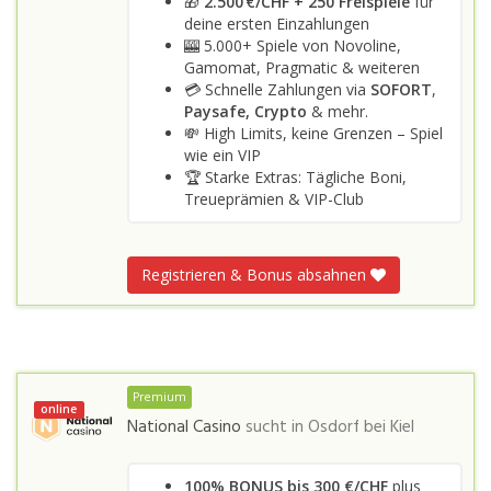
🎁
2.500 €/CHF + 250 Freispiele
für
deine ersten Einzahlungen
🎰 5.000+ Spiele von Novoline,
Gamomat, Pragmatic & weiteren
💳 Schnelle Zahlungen via
SOFORT
,
Paysafe, Crypto
& mehr.
💸 High Limits, keine Grenzen – Spiel
wie ein VIP
🏆 Starke Extras: Tägliche Boni,
Treueprämien & VIP-Club
Registrieren & Bonus absahnen
Premium
online
National Casino
sucht in
Osdorf bei Kiel
100% BONUS bis 300 €/CHF
plus