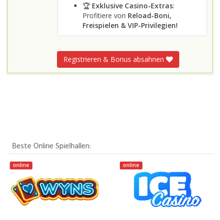
🏆
Exklusive Casino-Extras
:
Profitiere von
Reload-Boni,
Freispielen & VIP-Privilegien!
Registrieren & Bonus absahnen
Beste Online Spielhallen:
online
online