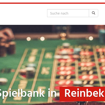
Spielbank in
Reinbek