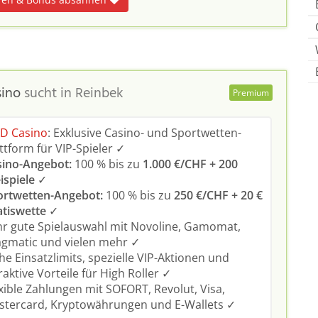
ino
sucht in
Reinbek
Premium
D Casino
: Exklusive Casino- und Sportwetten-
ttform für VIP-Spieler ✓
sino-Angebot:
100 % bis zu
1.000 €/CHF + 200
ispiele
✓
ortwetten-Angebot:
100 % bis zu
250 €/CHF + 20 €
atiswette
✓
hr gute Spielauswahl mit Novoline, Gamomat,
agmatic und vielen mehr ✓
e Einsatzlimits, spezielle VIP-Aktionen und
raktive Vorteile für High Roller ✓
xible Zahlungen mit SOFORT, Revolut, Visa,
stercard, Kryptowährungen und E-Wallets ✓