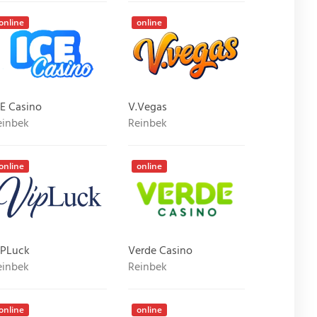
online
online
CE Casino
V.Vegas
einbek
Reinbek
online
online
IPLuck
Verde Casino
einbek
Reinbek
online
online