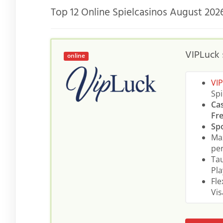
Top 12 Online Spielcasinos August 202
VIPLuck
online
VI
Spi
Ca
Fre
Sp
Max
pe
Ta
Pl
Fle
Vis