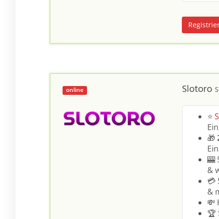
Registri
Slotoro
s
online
⭐
S
Ei
🎁
Ei
🎰 
& 
💳 
& 
💸 
🏆 