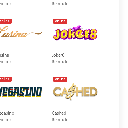
einbek
Reinbek
online
online
asina
Joker8
einbek
Reinbek
online
online
egasino
Cashed
einbek
Reinbek