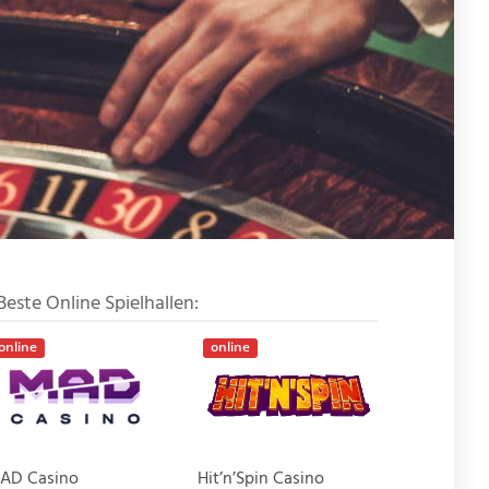
Beste Online Spielhallen:
online
online
AD Casino
Hit’n’Spin Casino