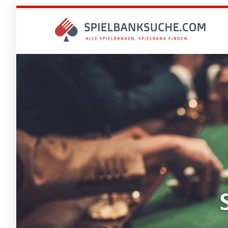
Skip
to
main
content