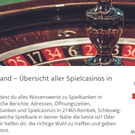
nd – Übersicht aller Spielcasinos in
indest du alles Wissenswerte zu Spielbanken in
iche Berichte, Adressen, Öffnungszeiten,
banken und Spielcasinos in 21465 Reinbek, Schleswig-
elche Spielbank in deiner Nähe die beste ist? Oder
 helfen dir, die richtige Wahl zu treffen und geben
test.
M