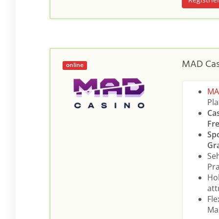
MAD Cas
online
MA
Pla
Ca
Fre
Sp
Gr
Se
Pr
Hoh
att
Fle
Ma