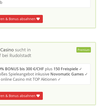
ub
eren & Bonus absahnen
 Casino
sucht in
Premium
f bei Rudolstadt
0% BONUS bis 300 €/CHF
plus
150 Freispiele
✓
oßes Spieleangebot inkusive
Novomatic Games
✓
 online Casino mit TOP Aktionen ✓
eren & Bonus absahnen