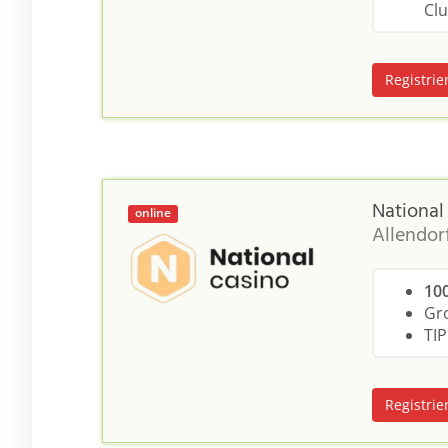
Cl
Registri
National
online
Allendor
10
Gr
TIP
Registri