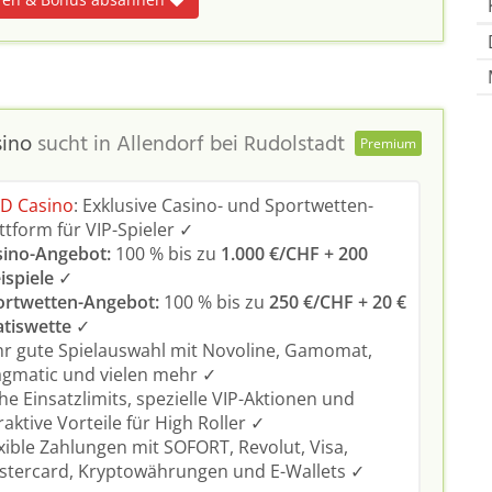
ino
sucht in
Allendorf bei Rudolstadt
Premium
D Casino
: Exklusive Casino- und Sportwetten-
ttform für VIP-Spieler ✓
sino-Angebot:
100 % bis zu
1.000 €/CHF + 200
ispiele
✓
ortwetten-Angebot:
100 % bis zu
250 €/CHF + 20 €
atiswette
✓
hr gute Spielauswahl mit Novoline, Gamomat,
agmatic und vielen mehr ✓
e Einsatzlimits, spezielle VIP-Aktionen und
raktive Vorteile für High Roller ✓
xible Zahlungen mit SOFORT, Revolut, Visa,
stercard, Kryptowährungen und E-Wallets ✓