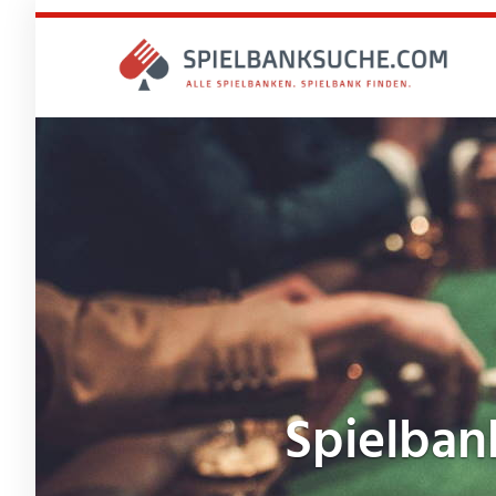
Skip
to
main
content
Spielban