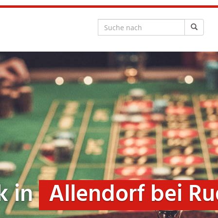
k in
Allendorf bei Ru