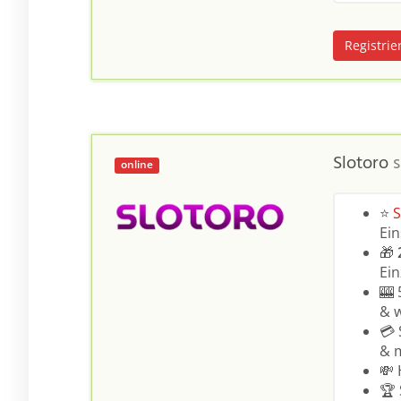
Registri
Slotoro
s
online
⭐
S
Ei
🎁
Ei
🎰 
& 
💳 
& 
💸 
🏆 