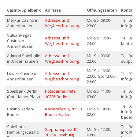
Casino/Spielbank
Adresse
Öffnungszeiten
Kontakt
Merkur Casino in
Adresse und
Mo-So: 09:00-
Tel: 030
Andenhausen
Wegbeschreibung
23:00
info@me
VulkanVegas
Adresse und
Mo-So: 10:00-
Tel: 021
Casino in
Wegbeschreibung
24:00
kontakt
Andenhausen
Admiral Spielhalle
Adresse und
Mo-So: 09:00-
Tel: 040
in Andenhausen
Wegbeschreibung
22:00
support
Mo-Sa: 10:00-
Löwen Casino in
Adresse und
Tel: 022
23:00, So: 12:00-
Andenhausen
Wegbeschreibung
info@lo
21:00
Spielbank Berlin
Potsdamer Platz,
Mo-So: 11:00-
Tel: 030-
(Potsdamer Platz)
10785 Berlin
03:00
info@spi
Tel: 0722
Casino Baden-
Kaiserallee 1, 76530
Mo-So: 14:00-
info@ca
Baden
Baden-Baden
02:00
baden.d
Spielbank
Tel: 040-
Stephansplatz 10,
Mo-So: 12:00-
Hamburg (Casino
info@sp
20354 Hamburg
03:00