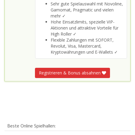
Sehr gute Spielauswahl mit Novoline,
Gamomat, Pragmatic und vielen
mehr ✓
Hohe Einsatzlimits, spezielle VIP-
Aktionen und attraktive Vorteile für
High Roller ✓
Flexible Zahlungen mit SOFORT,
Revolut, Visa, Mastercard,
Kryptowährungen und E-Wallets ✓
Registrieren & Bonus absahnen
Beste Online Spielhallen: