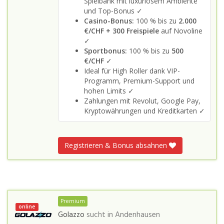
Spielbank mit luxuriösem Ambiente
und Top-Bonus ✓
Casino-Bonus:
100 % bis zu
2.000
€/CHF + 300 Freispiele
auf Novoline
✓
Sportbonus:
100 % bis zu
500
€/CHF
✓
Ideal für High Roller dank VIP-
Programm, Premium-Support und
hohen Limits ✓
Zahlungen mit Revolut, Google Pay,
Kryptowährungen und Kreditkarten ✓
Registrieren & Bonus absahnen
Premium
online
Golazzo
sucht in
Andenhausen