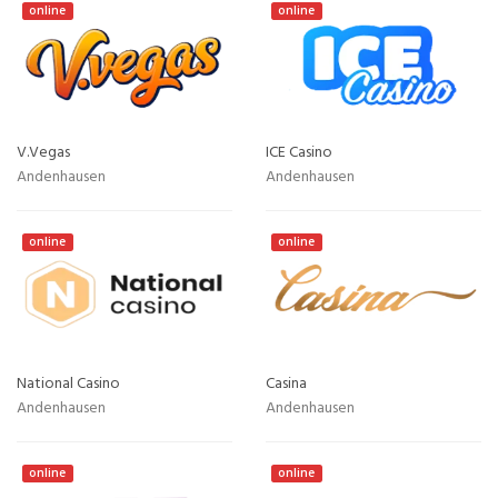
online
online
V.Vegas
ICE Casino
Andenhausen
Andenhausen
online
online
National Casino
Casina
Andenhausen
Andenhausen
online
online