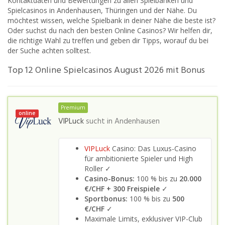
Kontaktdaten und Bewertungen zu allen Spielbanken und
Spielcasinos in Andenhausen, Thüringen und der Nähe. Du
möchtest wissen, welche Spielbank in deiner Nähe die beste ist?
Oder suchst du nach den besten Online Casinos? Wir helfen dir,
die richtige Wahl zu treffen und geben dir Tipps, worauf du bei
der Suche achten solltest.
Top 12 Online Spielcasinos August 2026 mit Bonus
Premium
online
VIPLuck
sucht in
Andenhausen
VIPLuck
Casino: Das Luxus-Casino
für ambitionierte Spieler und High
Roller ✓
Casino-Bonus:
100 % bis zu
20.000
€/CHF + 300 Freispiele
✓
Sportbonus:
100 % bis zu
500
€/CHF
✓
Maximale Limits, exklusiver VIP-Club