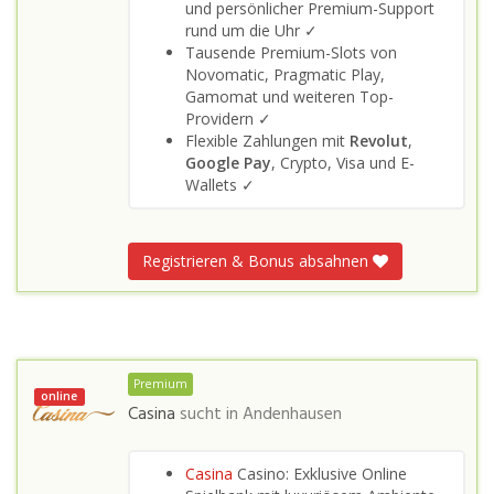
und persönlicher Premium-Support
rund um die Uhr ✓
Tausende Premium-Slots von
Novomatic, Pragmatic Play,
Gamomat und weiteren Top-
Providern ✓
Flexible Zahlungen mit
Revolut
,
Google Pay
, Crypto, Visa und E-
Wallets ✓
Registrieren & Bonus absahnen
Premium
online
Casina
sucht in
Andenhausen
Casina
Casino: Exklusive Online