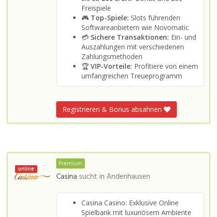
Freispiele
🎮
Top-Spiele:
Slots führenden
Softwareanbietern wie Novomatic
💳
Sichere Transaktionen:
Ein- und
Auszahlungen mit verschiedenen
Zahlungsmethoden
🏆
VIP-Vorteile:
Profitiere von einem
umfangreichen Treueprogramm
Registrieren & Bonus absahnen
Premium
online
Casina
sucht in
Andenhausen
Casina Casino: Exklusive Online
Spielbank mit luxuriösem Ambiente