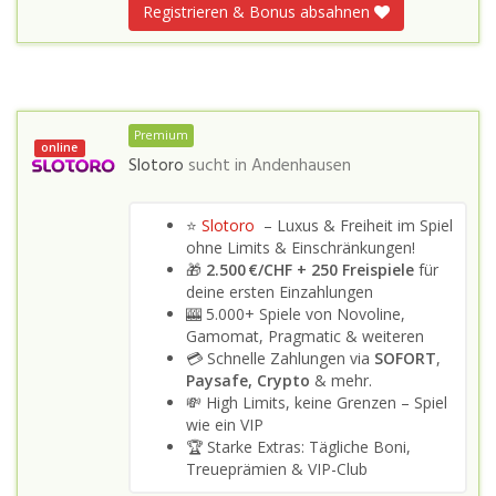
Registrieren & Bonus absahnen
Premium
online
Slotoro
sucht in
Andenhausen
⭐
Slotoro
– Luxus & Freiheit im Spiel
ohne Limits & Einschränkungen!
🎁
2.500 €/CHF + 250 Freispiele
für
deine ersten Einzahlungen
🎰 5.000+ Spiele von Novoline,
Gamomat, Pragmatic & weiteren
💳 Schnelle Zahlungen via
SOFORT
,
Paysafe, Crypto
& mehr.
💸 High Limits, keine Grenzen – Spiel
wie ein VIP
🏆 Starke Extras: Tägliche Boni,
Treueprämien & VIP-Club