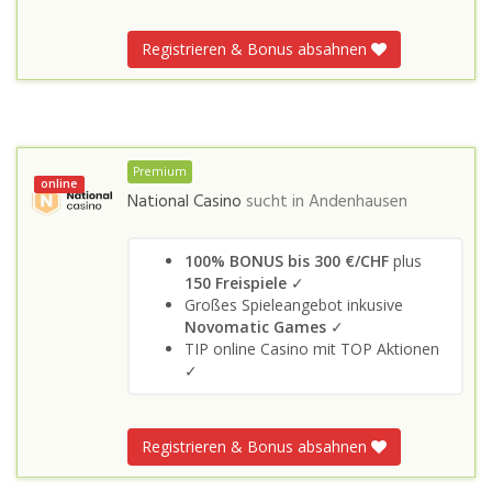
Registrieren & Bonus absahnen
Premium
online
National Casino
sucht in
Andenhausen
100% BONUS bis 300 €/CHF
plus
150 Freispiele
✓
Großes Spieleangebot inkusive
Novomatic Games
✓
TIP online Casino mit TOP Aktionen
✓
Registrieren & Bonus absahnen