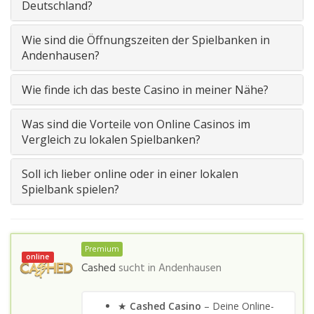
Deutschland?
Wie sind die Öffnungszeiten der Spielbanken in
Andenhausen?
Wie finde ich das beste Casino in meiner Nähe?
Was sind die Vorteile von Online Casinos im
Vergleich zu lokalen Spielbanken?
Soll ich lieber online oder in einer lokalen
Spielbank spielen?
Premium
online
Cashed
sucht in
Andenhausen
★
Cashed Casino
– Deine Online-