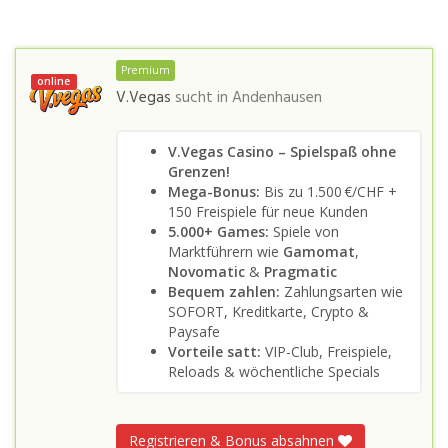
Premium
online
V.Vegas
sucht in
Andenhausen
V.Vegas Casino – Spielspaß ohne
Grenzen!
Mega-Bonus:
Bis zu 1.500 €/CHF +
150 Freispiele für neue Kunden
5.000+ Games:
Spiele von
Marktführern wie
Gamomat
,
Novomatic
&
Pragmatic
Bequem zahlen:
Zahlungsarten wie
SOFORT, Kreditkarte, Crypto &
Paysafe
Vorteile satt:
VIP-Club, Freispiele,
Reloads & wöchentliche Specials
Registrieren & Bonus absahnen