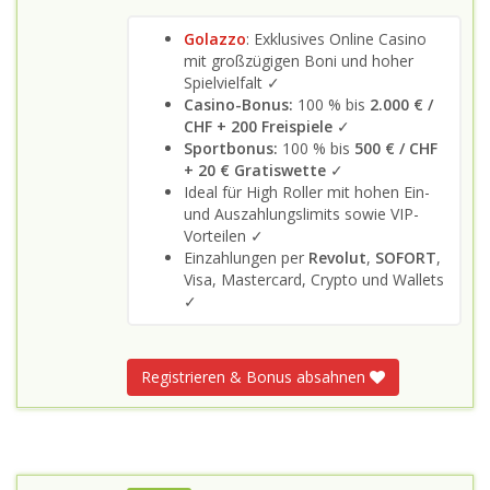
Golazzo
: Exklusives Online Casino
mit großzügigen Boni und hoher
Spielvielfalt ✓
Casino-Bonus:
100 % bis
2.000 € /
CHF + 200 Freispiele
✓
Sportbonus:
100 % bis
500 € / CHF
+ 20 € Gratiswette
✓
Ideal für High Roller mit hohen Ein-
und Auszahlungslimits sowie VIP-
Vorteilen ✓
Einzahlungen per
Revolut
,
SOFORT
,
Visa, Mastercard, Crypto und Wallets
✓
Registrieren & Bonus absahnen