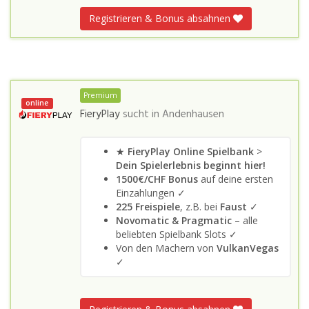
Registrieren & Bonus absahnen
Premium
online
FieryPlay
sucht in
Andenhausen
★
FieryPlay Online Spielbank
>
Dein Spielerlebnis beginnt hier!
1500€/CHF Bonus
auf deine ersten
Einzahlungen ✓
225 Freispiele
, z.B. bei
Faust
✓
Novomatic & Pragmatic
– alle
beliebten Spielbank Slots ✓
Von den Machern von
VulkanVegas
✓