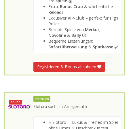
Freispiele
💰
Extra:
Bonus Crab
& wöchentliche
Reloads
Exklusiver
VIP-Club
– perfekt für High
Roller
Beliebte Spiele von
Merkur
,
Novoline
&
Bally
🎲
Bequeme Einzahlungen:
Sofortüberweisung
&
Sparkasse
✔️
Registrieren & Bonus absahnen
Premium
online
Slotoro
sucht in
Arnsgereuth
⭐ Slotoro – Luxus & Freiheit im Spiel
ohne Limits & Einschränkungen!