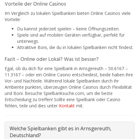
Vorteile der Online Casinos
Im Vergleich zu lokalen Spielbanken bieten Online Casinos viele
Vorteile:
Du kannst jederzeit spielen – keine Öffnungszeiten.
Spiele sind auf mobilen Geräten verfügbar, perfekt für
unterwegs.
Attraktive Boni, die du in lokalen Spielbanken nicht findest.
Fazit – Online oder Lokal? Was ist besser?
Egal, ob du dich für eine Spielbank in Arnsgereuth – 50.6167 –
11.3167 – oder ein Online Casino entscheidest, beide haben ihre
Vor- und Nachteile. Während lokale Spielbanken durch ihr
Ambiente punkten, überzeugen Online Casinos durch Flexibilität
und Boni. Besuche Spielbanksuche.com, um die beste
Entscheidung zu treffen! Sollte eine Spielbank oder Casino
fehlen, teile und dies unter
Kontakt
mit.
Welche Spielbanken gibt es in Arnsgereuth,
Deutschland?