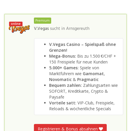
Premium
online
V.Vegas
sucht in
Arnsgereuth
V.Vegas Casino – Spielspaß ohne
Grenzen!
Mega-Bonus:
Bis zu 1.500 €/CHF +
150 Freispiele für neue Kunden
5.000+ Games:
Spiele von
Marktführern wie
Gamomat
,
Novomatic
&
Pragmatic
Bequem zahlen:
Zahlungsarten wie
SOFORT, Kreditkarte, Crypto &
Paysafe
Vorteile satt:
VIP-Club, Freispiele,
Reloads & wöchentliche Specials
Registrieren & Bonus absahnen