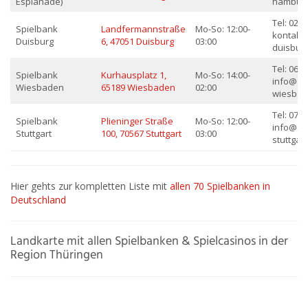
Esplanade)
hamburg
Tel: 0203
Spielbank
Landfermannstraße
Mo-So: 12:00-
kontakt
Duisburg
6, 47051 Duisburg
03:00
duisbur
Tel: 0611
Spielbank
Kurhausplatz 1,
Mo-So: 14:00-
info@sp
Wiesbaden
65189 Wiesbaden
02:00
wiesbad
Tel: 0711
Spielbank
Plieninger Straße
Mo-So: 12:00-
info@sp
Stuttgart
100, 70567 Stuttgart
03:00
stuttgart
Hier gehts zur kompletten Liste mit
allen 70 Spielbanken in
Deutschland
Landkarte mit allen Spielbanken & Spielcasinos in der
Region Thüringen