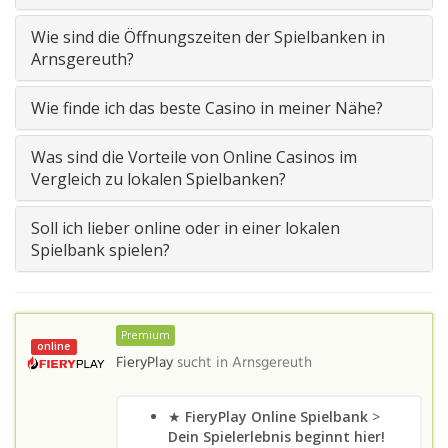
Wie sind die Öffnungszeiten der Spielbanken in
Arnsgereuth?
Wie finde ich das beste Casino in meiner Nähe?
Was sind die Vorteile von Online Casinos im
Vergleich zu lokalen Spielbanken?
Soll ich lieber online oder in einer lokalen
Spielbank spielen?
Premium
online
FieryPlay
sucht in
Arnsgereuth
★
FieryPlay Online Spielbank
>
Dein Spielerlebnis beginnt hier!