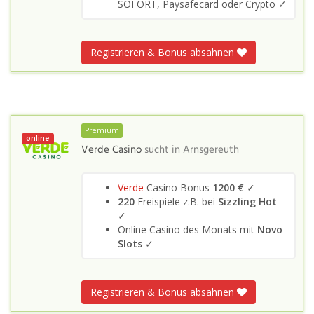
SOFORT, Paysafecard oder Crypto ✓
Registrieren & Bonus absahnen
Premium
online
Verde Casino
sucht in
Arnsgereuth
Verde
Casino Bonus
1200 €
✓
220
Freispiele z.B. bei
Sizzling Hot
✓
Online Casino des Monats mit
Novo
Slots
✓
Registrieren & Bonus absahnen