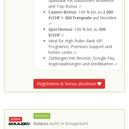
Spielbank mit luxuriösem Ambiente
und Top-Bonus ✓
Casino-Bonus:
100 % bis zu
2.000
€/CHF + 300 Freispiele
auf Novoline
✓
Sportbonus:
100 % bis zu
500
€/CHF
✓
Ideal für High Roller dank VIP-
Programm, Premium-Support und
hohen Limits ✓
Zahlungen mit Revolut, Google Pay,
Kryptowährungen und Kreditkarten ✓
Registrieren & Bonus absahnen
Premium
online
Golazzo
sucht in
Arnsgereuth