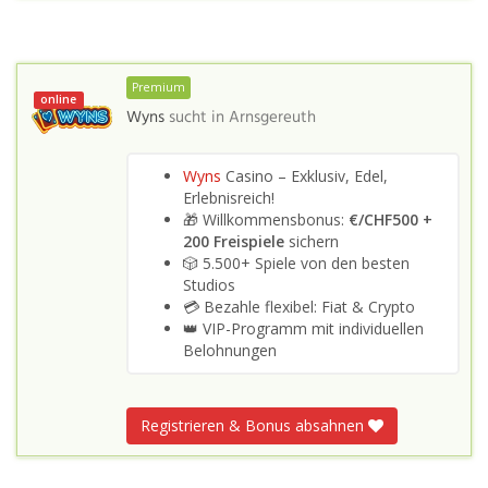
Premium
online
Wyns
sucht in
Arnsgereuth
Wyns
Casino – Exklusiv, Edel,
Erlebnisreich!
🎁 Willkommensbonus:
€/CHF500 +
200 Freispiele
sichern
🎲 5.500+ Spiele von den besten
Studios
💳 Bezahle flexibel: Fiat & Crypto
👑 VIP-Programm mit individuellen
Belohnungen
Registrieren & Bonus absahnen