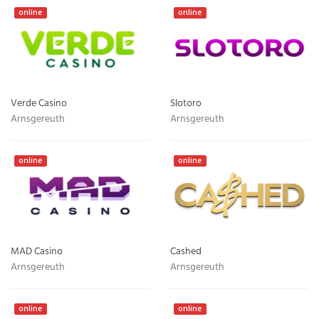
online
online
Verde Casino
Slotoro
Arnsgereuth
Arnsgereuth
online
online
MAD Casino
Cashed
Arnsgereuth
Arnsgereuth
online
online