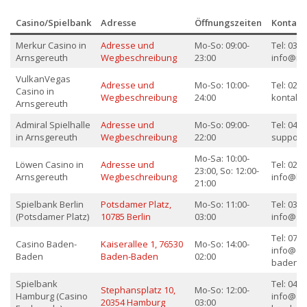
Casino/Spielbank
Adresse
Öffnungszeiten
Kontakt
Merkur Casino in
Adresse und
Mo-So: 09:00-
Tel: 030
Arnsgereuth
Wegbeschreibung
23:00
info@me
VulkanVegas
Adresse und
Mo-So: 10:00-
Tel: 021
Casino in
Wegbeschreibung
24:00
kontakt
Arnsgereuth
Admiral Spielhalle
Adresse und
Mo-So: 09:00-
Tel: 040
in Arnsgereuth
Wegbeschreibung
22:00
support
Mo-Sa: 10:00-
Löwen Casino in
Adresse und
Tel: 022
23:00, So: 12:00-
Arnsgereuth
Wegbeschreibung
info@lo
21:00
Spielbank Berlin
Potsdamer Platz,
Mo-So: 11:00-
Tel: 030-
(Potsdamer Platz)
10785 Berlin
03:00
info@spi
Tel: 0722
Casino Baden-
Kaiserallee 1, 76530
Mo-So: 14:00-
info@ca
Baden
Baden-Baden
02:00
baden.d
Spielbank
Tel: 040-
Stephansplatz 10,
Mo-So: 12:00-
Hamburg (Casino
info@sp
20354 Hamburg
03:00