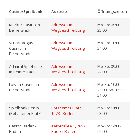
Casino/Spielbank
Adresse
Öffnungszeiten
Merkur Casino in
Adresse und
Mo-So: 09:00-
Beinerstadt
Wegbeschreibung
23:00
VulkanVegas
Adresse und
Mo-So: 10:00-
Casino in
Wegbeschreibung
24:00
Beinerstadt
Admiral Spielhalle
Adresse und
Mo-So: 09:00-
in Beinerstadt
Wegbeschreibung
22:00
Löwen Casino in
Adresse und
Mo-Sa: 10:00-
Beinerstadt
Wegbeschreibung
23:00, So: 12:00-
21:00
Spielbank Berlin
Potsdamer Platz,
Mo-So: 11:00-
(Potsdamer Platz)
10785 Berlin
03:00
Casino Baden-
Kaiserallee 1, 76530
Mo-So: 14:00-
Baden
Baden-Baden
02:00