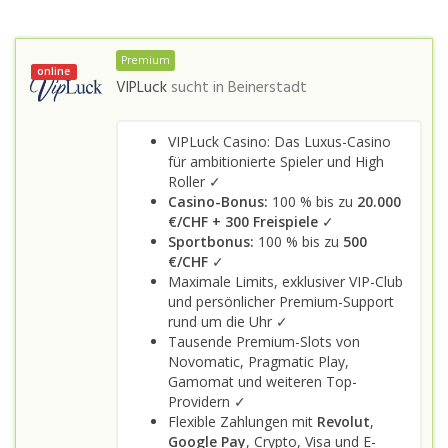
Premium
online
VIPLuck
sucht in
Beinerstadt
VIPLuck Casino: Das Luxus-Casino
für ambitionierte Spieler und High
Roller ✓
Casino-Bonus:
100 % bis zu
20.000
€/CHF + 300 Freispiele
✓
Sportbonus:
100 % bis zu
500
€/CHF
✓
Maximale Limits, exklusiver VIP-Club
und persönlicher Premium-Support
rund um die Uhr ✓
Tausende Premium-Slots von
Novomatic, Pragmatic Play,
Gamomat und weiteren Top-
Providern ✓
Flexible Zahlungen mit
Revolut
,
Google Pay
, Crypto, Visa und E-