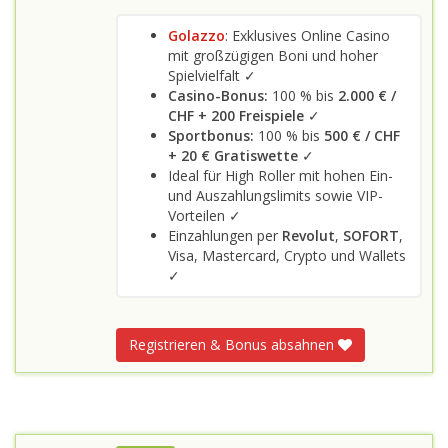
Golazzo
: Exklusives Online Casino
mit großzügigen Boni und hoher
Spielvielfalt ✓
Casino-Bonus:
100 % bis
2.000 € /
CHF + 200 Freispiele
✓
Sportbonus:
100 % bis
500 € / CHF
+ 20 € Gratiswette
✓
Ideal für High Roller mit hohen Ein-
und Auszahlungslimits sowie VIP-
Vorteilen ✓
Einzahlungen per
Revolut
,
SOFORT
,
Visa, Mastercard, Crypto und Wallets
✓
Registrieren & Bonus absahnen