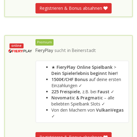
Registrieren & Bonus absahnen
Premium
online
FieryPlay
sucht in
Beinerstadt
★
FieryPlay Online Spielbank
>
Dein Spielerlebnis beginnt hier!
1500€/CHF Bonus
auf deine ersten
Einzahlungen ✓
225 Freispiele
, z.B. bei
Faust
✓
Novomatic & Pragmatic
– alle
beliebten Spielbank Slots ✓
Von den Machern von
VulkanVegas
✓