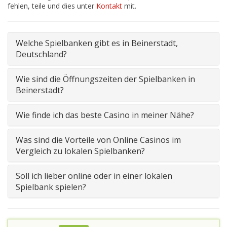
fehlen, teile und dies unter
Kontakt
mit.
Welche Spielbanken gibt es in Beinerstadt,
Deutschland?
Wie sind die Öffnungszeiten der Spielbanken in
Beinerstadt?
Wie finde ich das beste Casino in meiner Nähe?
Was sind die Vorteile von Online Casinos im
Vergleich zu lokalen Spielbanken?
Soll ich lieber online oder in einer lokalen
Spielbank spielen?