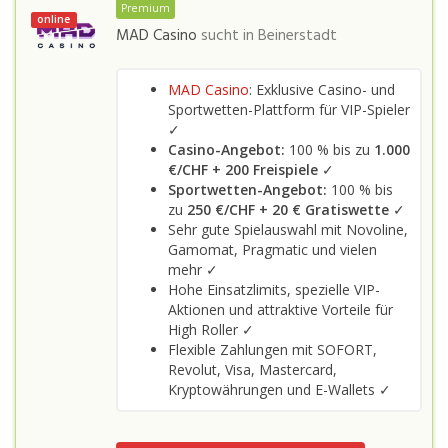
Premium
online
MAD Casino
sucht in
Beinerstadt
MAD Casino
: Exklusive Casino- und
Sportwetten-Plattform für VIP-Spieler
✓
Casino-Angebot:
100 % bis zu
1.000
€/CHF + 200 Freispiele
✓
Sportwetten-Angebot:
100 % bis
zu
250 €/CHF + 20 € Gratiswette
✓
Sehr gute Spielauswahl mit Novoline,
Gamomat, Pragmatic und vielen
mehr ✓
Hohe Einsatzlimits, spezielle VIP-
Aktionen und attraktive Vorteile für
High Roller ✓
Flexible Zahlungen mit SOFORT,
Revolut, Visa, Mastercard,
Kryptowährungen und E-Wallets ✓