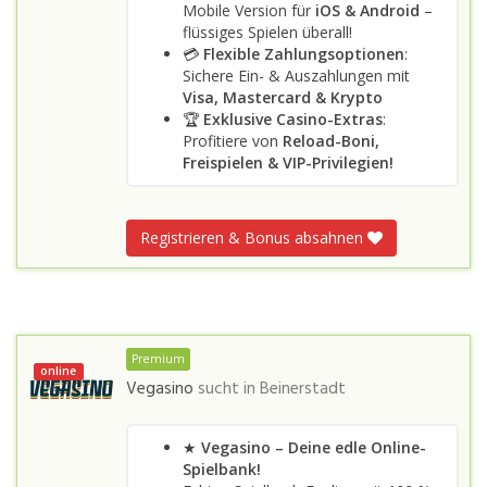
Mobile Version für
iOS & Android
–
flüssiges Spielen überall!
💳
Flexible Zahlungsoptionen
:
Sichere Ein- & Auszahlungen mit
Visa, Mastercard & Krypto
🏆
Exklusive Casino-Extras
:
Profitiere von
Reload-Boni,
Freispielen & VIP-Privilegien!
Registrieren & Bonus absahnen
Premium
online
Vegasino
sucht in
Beinerstadt
★
Vegasino – Deine edle Online-
Spielbank!