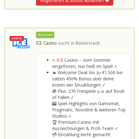
Registrieren & Bonus absahnen
Premium
online
ICE Casino
sucht in
Beinerstadt
⭐
ICE
Casino – Vom Sommer
eingefroren, nun heiß im Spiel! ⭐
🔥 Welcome Deal: bis zu €1.500 bei
satten 450% Bonus über deine
ersten vier Einzahlungen ✓
🎁 Plus: 270 Freispiele u. a. auf Book
of Fallen ✓
🎰 Spiel‑Highlights von Gamomat,
Pragmatic, Novoline & weiteren Top
Studios ✓
🏆 Premium‑Casino mit
Auszeichnungen & Profi‑Team ✓
💳 Einzahlung leicht gemacht: