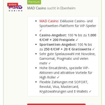
Premium
online
MAD Casino
sucht in
Ebenheim
MAD Casino
: Exklusive Casino- und
Sportwetten-Plattform für VIP-Spieler
✓
Casino-Angebot:
100 % bis zu
1.000
€/CHF + 200 Freispiele
✓
Sportwetten-Angebot:
100 % bis
zu
250 €/CHF + 20 € Gratiswette
✓
Sehr gute Spielauswahl mit Novoline,
Gamomat, Pragmatic und vielen
mehr ✓
Hohe Einsatzlimits, spezielle VIP-
Aktionen und attraktive Vorteile für
High Roller ✓
Flexible Zahlungen mit SOFORT,
Revolut, Visa, Mastercard,
Kryptowährungen und E-Wallets ✓