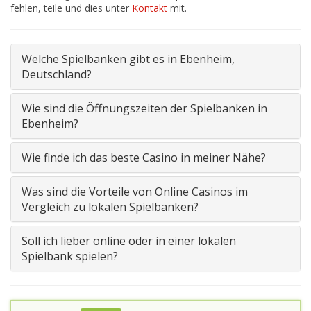
fehlen, teile und dies unter
Kontakt
mit.
Welche Spielbanken gibt es in Ebenheim,
Deutschland?
Wie sind die Öffnungszeiten der Spielbanken in
Ebenheim?
Wie finde ich das beste Casino in meiner Nähe?
Was sind die Vorteile von Online Casinos im
Vergleich zu lokalen Spielbanken?
Soll ich lieber online oder in einer lokalen
Spielbank spielen?