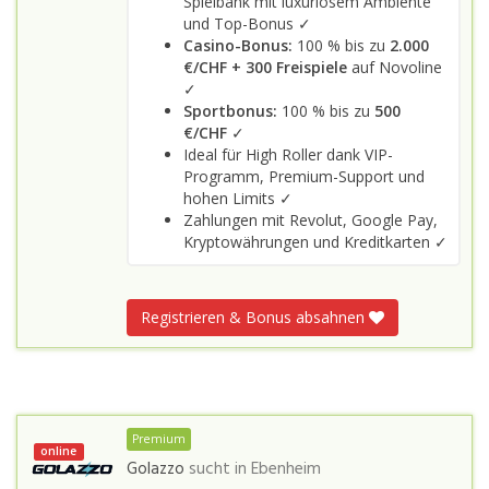
Spielbank mit luxuriösem Ambiente
und Top-Bonus ✓
Casino-Bonus:
100 % bis zu
2.000
€/CHF + 300 Freispiele
auf Novoline
✓
Sportbonus:
100 % bis zu
500
€/CHF
✓
Ideal für High Roller dank VIP-
Programm, Premium-Support und
hohen Limits ✓
Zahlungen mit Revolut, Google Pay,
Kryptowährungen und Kreditkarten ✓
Registrieren & Bonus absahnen
Premium
online
Golazzo
sucht in
Ebenheim