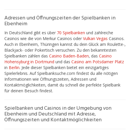
Adressen und Öffnungszeiten der Spielbanken in
Ebenheim
In Deutschland gibt es über
70 Spielbanken
und zahlreiche
Casinos wie die von Merkur Casinos oder
Vulkan Vegas
Casinos.
Auch in Ebenheim, Thüringen kannst du dein Glück am Roulette-,
Blackjack- oder Pokertisch versuchen. Zu den bekanntesten
Spielbanken zählen das
Casino Baden-Baden
, das
Casino
Hohensyburg in Dortmund
und das
Casino am Potsdamer Platz
in
Berlin
. Jede dieser Spielbanken bietet ein einzigartiges
Spielerlebnis. Auf Spielbanksuche.com findest du alle nötigen
Informationen wie Öffnungszeiten, Adressen und
Kontaktmöglichkeiten, damit du schnell die perfekte Spielbank
für deinen Besuch findest.
Spielbanken und Casinos in der Umgebung von
Ebenheim und Deutschland mit Adresse,
Öffnungszeiten und Kontaktmöglichkeiten