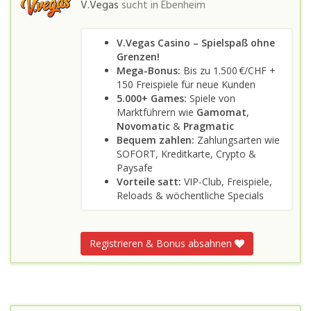
V.Vegas
sucht in
Ebenheim
V.Vegas Casino – Spielspaß ohne
Grenzen!
Mega-Bonus:
Bis zu 1.500 €/CHF +
150 Freispiele für neue Kunden
5.000+ Games:
Spiele von
Marktführern wie
Gamomat
,
Novomatic
&
Pragmatic
Bequem zahlen:
Zahlungsarten wie
SOFORT, Kreditkarte, Crypto &
Paysafe
Vorteile satt:
VIP-Club, Freispiele,
Reloads & wöchentliche Specials
Registrieren & Bonus absahnen