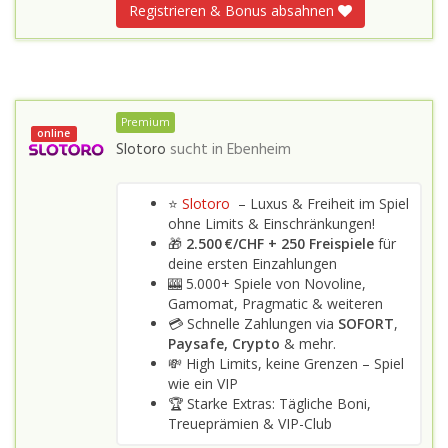
Registrieren & Bonus absahnen
Premium
online
Slotoro
sucht in
Ebenheim
⭐
Slotoro
– Luxus & Freiheit im Spiel
ohne Limits & Einschränkungen!
🎁
2.500 €/CHF + 250 Freispiele
für
deine ersten Einzahlungen
🎰 5.000+ Spiele von Novoline,
Gamomat, Pragmatic & weiteren
💳 Schnelle Zahlungen via
SOFORT
,
Paysafe, Crypto
& mehr.
💸 High Limits, keine Grenzen – Spiel
wie ein VIP
🏆 Starke Extras: Tägliche Boni,
Treueprämien & VIP-Club