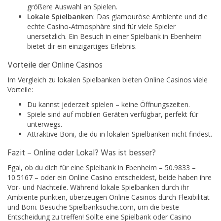
größere Auswahl an Spielen.
Lokale Spielbanken
: Das glamouröse Ambiente und die
echte Casino-Atmosphäre sind für viele Spieler
unersetzlich. Ein Besuch in einer Spielbank in Ebenheim
bietet dir ein einzigartiges Erlebnis.
Vorteile der Online Casinos
Im Vergleich zu lokalen Spielbanken bieten Online Casinos viele
Vorteile:
Du kannst jederzeit spielen – keine Öffnungszeiten.
Spiele sind auf mobilen Geräten verfügbar, perfekt für
unterwegs.
Attraktive Boni, die du in lokalen Spielbanken nicht findest.
Fazit – Online oder Lokal? Was ist besser?
Egal, ob du dich für eine Spielbank in Ebenheim – 50.9833 –
10.5167 – oder ein Online Casino entscheidest, beide haben ihre
Vor- und Nachteile. Während lokale Spielbanken durch ihr
Ambiente punkten, überzeugen Online Casinos durch Flexibilität
und Boni. Besuche Spielbanksuche.com, um die beste
Entscheidung zu treffen! Sollte eine Spielbank oder Casino