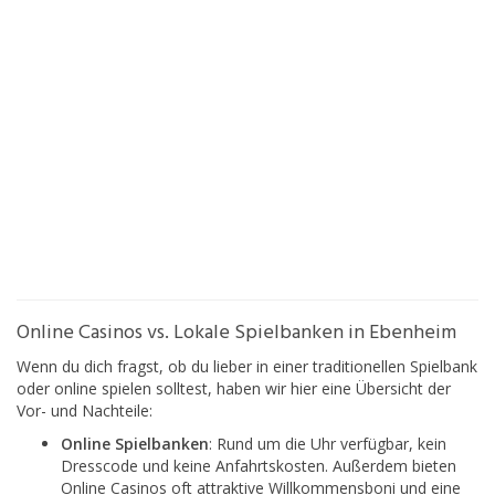
Online Casinos vs. Lokale Spielbanken in Ebenheim
Wenn du dich fragst, ob du lieber in einer traditionellen Spielbank
oder online spielen solltest, haben wir hier eine Übersicht der
Vor- und Nachteile:
Online Spielbanken
: Rund um die Uhr verfügbar, kein
Dresscode und keine Anfahrtskosten. Außerdem bieten
Online Casinos oft attraktive Willkommensboni und eine