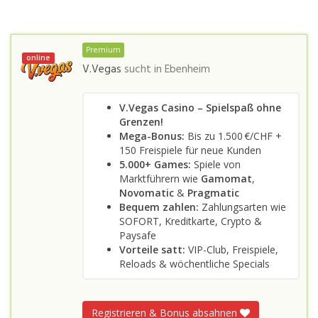
Premium
online
V.Vegas
sucht in
Ebenheim
V.Vegas Casino – Spielspaß ohne
Grenzen!
Mega-Bonus:
Bis zu 1.500 €/CHF +
150 Freispiele für neue Kunden
5.000+ Games:
Spiele von
Marktführern wie
Gamomat
,
Novomatic
&
Pragmatic
Bequem zahlen:
Zahlungsarten wie
SOFORT, Kreditkarte, Crypto &
Paysafe
Vorteile satt:
VIP-Club, Freispiele,
Reloads & wöchentliche Specials
Registrieren & Bonus absahnen