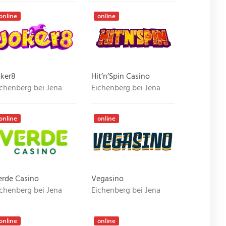
online
online
oker8
Hit’n’Spin Casino
ichenberg bei Jena
Eichenberg bei Jena
online
online
erde Casino
Vegasino
ichenberg bei Jena
Eichenberg bei Jena
online
online