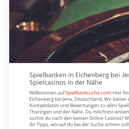
Spielbanken in Eichenberg bei Je
Spielcasinos in der Nähe
Willkommen auf
Spielbanksuche.com
! Hier f
Eichenberg bei Jena, Deutschland. Wir bieten 
Kontaktdaten und Bewertungen zu allen Spielb
Thüringen und der Nähe. Du möchtest wissen, 
suchst du nach den besten Online Casinos? Wir
dir Tipps, worauf du bei der Suche achten soll