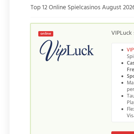
Top 12 Online Spielcasinos August 202
VIPLuck
online
VI
Spi
Ca
Fre
Sp
Max
pe
Ta
Pl
Fle
Vis