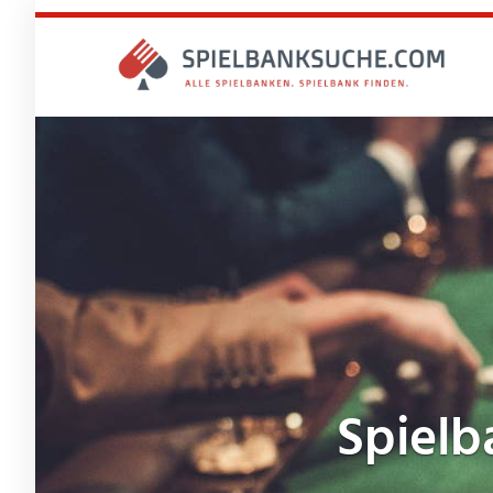
Skip
to
main
content
Spielb