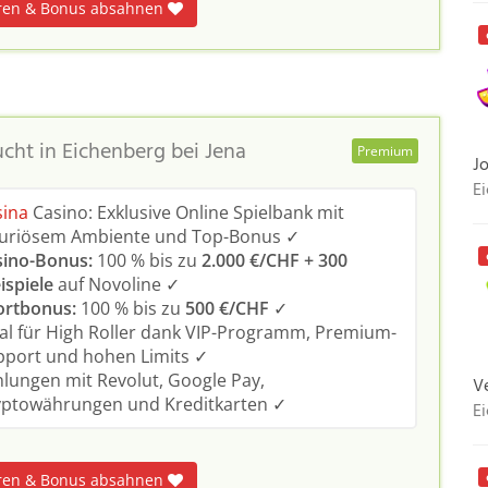
eren & Bonus absahnen
ucht in
Eichenberg bei Jena
Premium
J
E
sina
Casino: Exklusive Online Spielbank mit
xuriösem Ambiente und Top-Bonus ✓
sino-Bonus:
100 % bis zu
2.000 €/CHF + 300
ispiele
auf Novoline ✓
ortbonus:
100 % bis zu
500 €/CHF
✓
al für High Roller dank VIP-Programm, Premium-
pport und hohen Limits ✓
lungen mit Revolut, Google Pay,
V
yptowährungen und Kreditkarten ✓
E
eren & Bonus absahnen