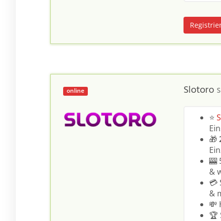
Registri
Slotoro
s
online
⭐
S
Ei
🎁
Ei
🎰 
& 
💳 
& 
💸 
🏆 