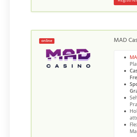
MAD Cas
online
MA
Pla
Ca
Fre
Sp
Gr
Se
Pr
Hoh
att
Fle
Ma