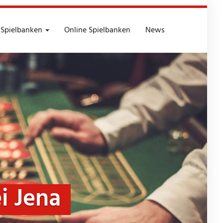
Spielbanken
Online Spielbanken
News
i Jena