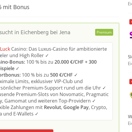
E
6 mit Bonus
sucht in
Eichenberg bei Jena
Premium
PLuck
Casino: Das Luxus-Casino für ambitionierte
eler und High Roller ✓
S
sino-Bonus:
100 % bis zu
20.000 €/CHF + 300
E
ispiele
✓
ortbonus:
100 % bis zu
500 €/CHF
✓
imale Limits, exklusiver VIP-Club und
rsönlicher Premium-Support rund um die Uhr ✓
usende Premium-Slots von Novomatic, Pragmatic
ay, Gamomat und weiteren Top-Providern ✓
xible Zahlungen mit
Revolut
,
Google Pay
, Crypto,
a und E-Wallets ✓
W
E