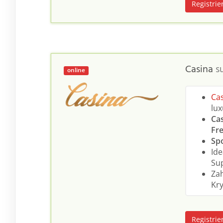
Registri
Casina
s
online
Ca
lu
Ca
Fre
Sp
Ide
Su
Zah
Kr
Registri