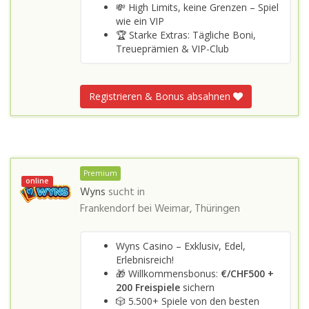
💸 High Limits, keine Grenzen – Spiel
wie ein VIP
🏆 Starke Extras: Tägliche Boni,
Treueprämien & VIP-Club
Registrieren & Bonus absahnen
Premium
online
Wyns
sucht in
Frankendorf bei Weimar, Thüringen
Wyns Casino – Exklusiv, Edel,
Erlebnisreich!
🎁 Willkommensbonus:
€/CHF500 +
200 Freispiele
sichern
🎲 5.500+ Spiele von den besten