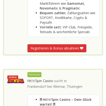
Marktführern wie
Gamomat
,
Novomatic
&
Pragmatic
Bequem zahlen:
Zahlungsarten wie
SOFORT, Kreditkarte, Crypto &
Paysafe
Vorteile satt:
VIP-Club, Freispiele,
Reloads & wöchentliche Specials
Registrieren & Bonus absahnen
Premium
online
Hit’n’Spin Casino
sucht in
Frankendorf bei Weimar, Thüringen
🃏 Hit’n’Spin Casino – Dein Glück
wartet! 🃏