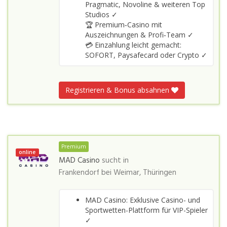
Pragmatic, Novoline & weiteren Top
Studios ✓
🏆 Premium‑Casino mit
Auszeichnungen & Profi‑Team ✓
💳 Einzahlung leicht gemacht:
SOFORT, Paysafecard oder Crypto ✓
Registrieren & Bonus absahnen
Premium
online
MAD Casino
sucht in
Frankendorf bei Weimar, Thüringen
MAD Casino: Exklusive Casino- und
Sportwetten-Plattform für VIP-Spieler
✓