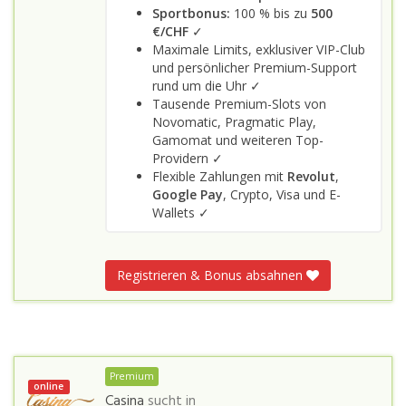
Sportbonus:
100 % bis zu
500
€/CHF
✓
Maximale Limits, exklusiver VIP-Club
und persönlicher Premium-Support
rund um die Uhr ✓
Tausende Premium-Slots von
Novomatic, Pragmatic Play,
Gamomat und weiteren Top-
Providern ✓
Flexible Zahlungen mit
Revolut
,
Google Pay
, Crypto, Visa und E-
Wallets ✓
Registrieren & Bonus absahnen
Premium
online
Casina
sucht in