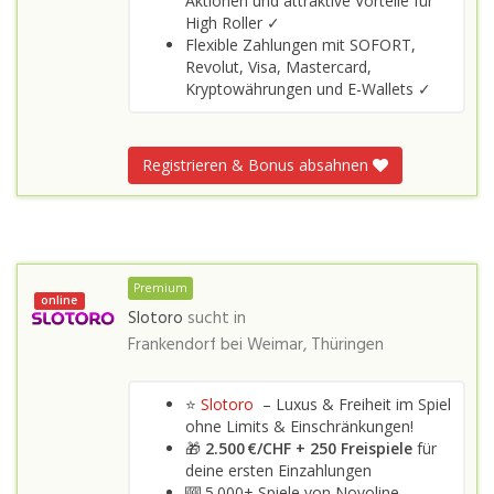
Aktionen und attraktive Vorteile für
High Roller ✓
Flexible Zahlungen mit SOFORT,
Revolut, Visa, Mastercard,
Kryptowährungen und E-Wallets ✓
Registrieren & Bonus absahnen
Premium
online
Slotoro
sucht in
Frankendorf bei Weimar, Thüringen
⭐
Slotoro
– Luxus & Freiheit im Spiel
ohne Limits & Einschränkungen!
🎁
2.500 €/CHF + 250 Freispiele
für
deine ersten Einzahlungen
🎰 5.000+ Spiele von Novoline,