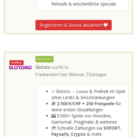
Reloads & wöchentliche Specials
Registrieren & Bonus absahnen
Premium
online
Slotoro
sucht in
Frankendorf bei Weimar, Thüringen
⭐ Slotoro – Luxus & Freiheit im Spiel
ohne Limits & Einschränkungen!
🎁
2.500 €/CHF + 250 Freispiele
für
deine ersten Einzahlungen
🎰 5.000+ Spiele von Novoline,
Gamomat, Pragmatic & weiteren
💳 Schnelle Zahlungen via
SOFORT
,
Paysafe, Crypto
& mehr.