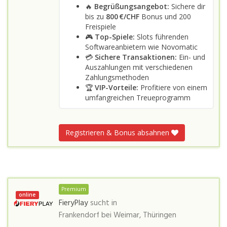
🔥
Begrüßungsangebot:
Sichere dir
bis zu
800 €/CHF
Bonus und 200
Freispiele
🎮
Top-Spiele:
Slots führenden
Softwareanbietern wie Novomatic
💳
Sichere Transaktionen:
Ein- und
Auszahlungen mit verschiedenen
Zahlungsmethoden
🏆
VIP-Vorteile:
Profitiere von einem
umfangreichen Treueprogramm
Registrieren & Bonus absahnen
Premium
online
FieryPlay
sucht in
Frankendorf bei Weimar, Thüringen