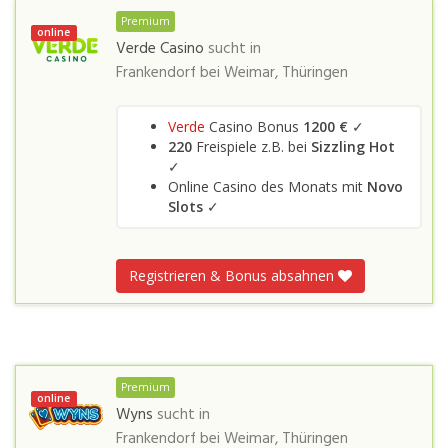
Premium
online
Verde Casino
sucht in
Frankendorf bei Weimar, Thüringen
Verde
Casino Bonus
1200 €
✓
220
Freispiele z.B. bei
Sizzling Hot
✓
Online Casino des Monats mit
Novo
Slots
✓
Registrieren & Bonus absahnen
Premium
online
Wyns
sucht in
Frankendorf bei Weimar, Thüringen