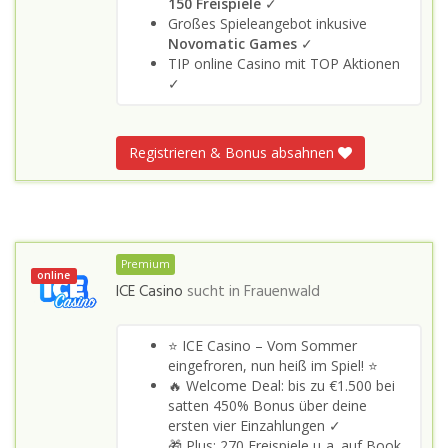
150 Freispiele
✓
Großes Spieleangebot inkusive
Novomatic Games
✓
TIP online Casino mit TOP Aktionen
✓
Registrieren & Bonus absahnen
Premium
online
ICE Casino
sucht in
Frauenwald
⭐ ICE Casino – Vom Sommer
eingefroren, nun heiß im Spiel! ⭐
🔥 Welcome Deal: bis zu €1.500 bei
satten 450% Bonus über deine
ersten vier Einzahlungen ✓
🎁 Plus: 270 Freispiele u. a. auf Book