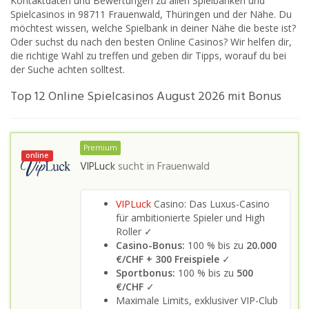
Kontaktdaten und Bewertungen zu allen Spielbanken und
Spielcasinos in 98711 Frauenwald, Thüringen und der Nähe. Du
möchtest wissen, welche Spielbank in deiner Nähe die beste ist?
Oder suchst du nach den besten Online Casinos? Wir helfen dir,
die richtige Wahl zu treffen und geben dir Tipps, worauf du bei
der Suche achten solltest.
Top 12 Online Spielcasinos August 2026 mit Bonus
Premium
online
VIPLuck
sucht in
Frauenwald
VIPLuck
Casino: Das Luxus-Casino
für ambitionierte Spieler und High
Roller ✓
Casino-Bonus:
100 % bis zu
20.000
€/CHF + 300 Freispiele
✓
Sportbonus:
100 % bis zu
500
€/CHF
✓
Maximale Limits, exklusiver VIP-Club