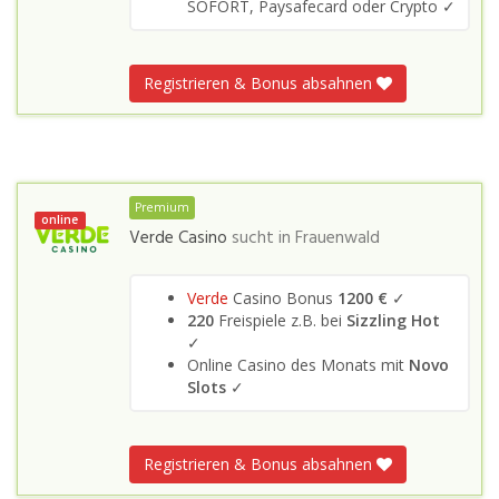
SOFORT, Paysafecard oder Crypto ✓
Registrieren & Bonus absahnen
Premium
online
Verde Casino
sucht in
Frauenwald
Verde
Casino Bonus
1200 €
✓
220
Freispiele z.B. bei
Sizzling Hot
✓
Online Casino des Monats mit
Novo
Slots
✓
Registrieren & Bonus absahnen