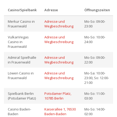
Casino/Spielbank
Adresse
Öffnungszeiten
Merkur Casino in
Adresse und
Mo-So: 09:00-
Frauenwald
Wegbeschreibung
23:00
VulkanVegas
Adresse und
Mo-So: 10:00-
Casino in
Wegbeschreibung
24:00
Frauenwald
Admiral Spielhalle
Adresse und
Mo-So: 09:00-
in Frauenwald
Wegbeschreibung
22:00
Löwen Casino in
Adresse und
Mo-Sa: 10:00-
Frauenwald
Wegbeschreibung
23:00, So: 12:00-
21:00
Spielbank Berlin
Potsdamer Platz,
Mo-So: 11:00-
(Potsdamer Platz)
10785 Berlin
03:00
Casino Baden-
Kaiserallee 1, 76530
Mo-So: 14:00-
Baden
Baden-Baden
02:00