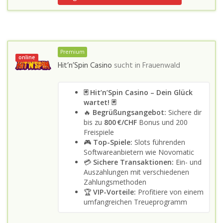
Premium
online
Hit’n’Spin Casino
sucht in
Frauenwald
🃏 Hit’n’Spin Casino – Dein Glück
wartet! 🃏
🔥
Begrüßungsangebot:
Sichere dir
bis zu
800 €/CHF
Bonus und 200
Freispiele
🎮
Top-Spiele:
Slots führenden
Softwareanbietern wie Novomatic
💳
Sichere Transaktionen:
Ein- und
Auszahlungen mit verschiedenen
Zahlungsmethoden
🏆
VIP-Vorteile:
Profitiere von einem
umfangreichen Treueprogramm