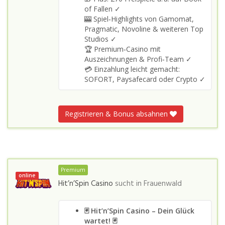
of Fallen ✓
🎰 Spiel‑Highlights von Gamomat,
Pragmatic, Novoline & weiteren Top
Studios ✓
🏆 Premium‑Casino mit
Auszeichnungen & Profi‑Team ✓
💳 Einzahlung leicht gemacht:
SOFORT, Paysafecard oder Crypto ✓
Registrieren & Bonus absahnen
Premium
online
Hit’n’Spin Casino
sucht in
Frauenwald
🃏 Hit’n’Spin Casino – Dein Glück
wartet! 🃏