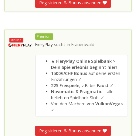
Registrieren & Bonus absahnen
Premium
online
FieryPlay
sucht in
Frauenwald
★
FieryPlay Online Spielbank
>
Dein Spielerlebnis beginnt hier!
1500€/CHF Bonus
auf deine ersten
Einzahlungen ✓
225 Freispiele
, z.B. bei
Faust
✓
Novomatic & Pragmatic
– alle
beliebten Spielbank Slots ✓
Von den Machern von
VulkanVegas
✓
Registrieren & Bonus absahnen