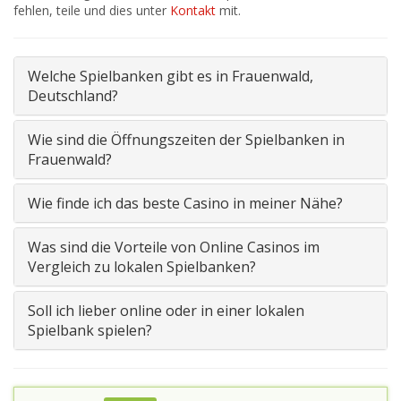
fehlen, teile und dies unter
Kontakt
mit.
Welche Spielbanken gibt es in Frauenwald,
Deutschland?
Wie sind die Öffnungszeiten der Spielbanken in
Frauenwald?
Wie finde ich das beste Casino in meiner Nähe?
Was sind die Vorteile von Online Casinos im
Vergleich zu lokalen Spielbanken?
Soll ich lieber online oder in einer lokalen
Spielbank spielen?