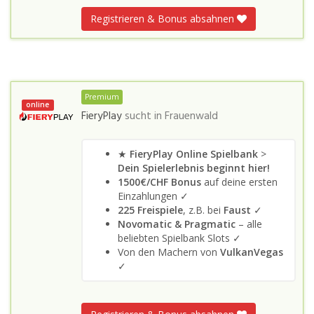
Registrieren & Bonus absahnen
Premium
online
FieryPlay
sucht in
Frauenwald
★
FieryPlay Online Spielbank
>
Dein Spielerlebnis beginnt hier!
1500€/CHF Bonus
auf deine ersten
Einzahlungen ✓
225 Freispiele
, z.B. bei
Faust
✓
Novomatic & Pragmatic
– alle
beliebten Spielbank Slots ✓
Von den Machern von
VulkanVegas
✓