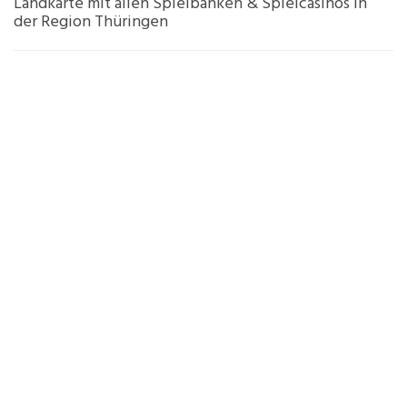
Landkarte mit allen Spielbanken & Spielcasinos in
der Region Thüringen