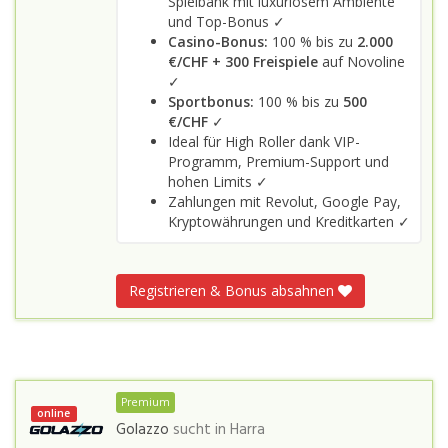
Spielbank mit luxuriösem Ambiente
und Top-Bonus ✓
Casino-Bonus:
100 % bis zu
2.000
€/CHF + 300 Freispiele
auf Novoline
✓
Sportbonus:
100 % bis zu
500
€/CHF
✓
Ideal für High Roller dank VIP-
Programm, Premium-Support und
hohen Limits ✓
Zahlungen mit Revolut, Google Pay,
Kryptowährungen und Kreditkarten ✓
Registrieren & Bonus absahnen
Premium
online
Golazzo
sucht in
Harra