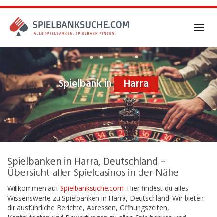
Skip
to
main
Toggl
content
navig
Spielbank in
Harra
Spielbanken in Harra, Deutschland –
Übersicht aller Spielcasinos in der Nähe
Willkommen auf
Spielbanksuche.com
! Hier findest du alles
Wissenswerte zu Spielbanken in Harra, Deutschland. Wir bieten
dir ausführliche Berichte, Adressen, Öffnungszeiten,