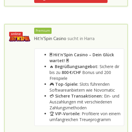
Premium
online
Hit’n’Spin Casino
sucht in
Harra
🃏 Hit’n’Spin Casino – Dein Glück
wartet! 🃏
🔥
Begrüßungsangebot:
Sichere dir
bis zu
800 €/CHF
Bonus und 200
Freispiele
🎮
Top-Spiele:
Slots führenden
Softwareanbietern wie Novomatic
💳
Sichere Transaktionen:
Ein- und
Auszahlungen mit verschiedenen
Zahlungsmethoden
🏆
VIP-Vorteile:
Profitiere von einem
umfangreichen Treueprogramm