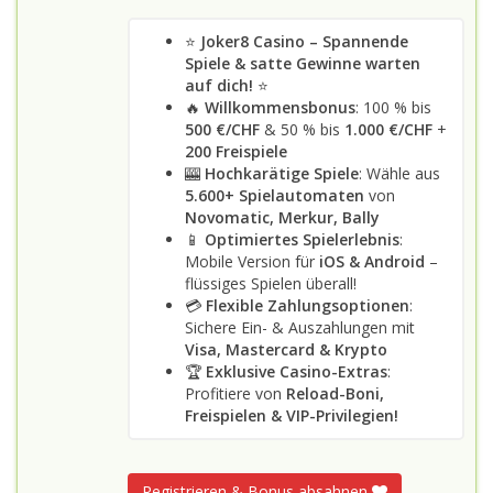
⭐
Joker8 Casino – Spannende
Spiele & satte Gewinne warten
auf dich!
⭐
🔥
Willkommensbonus
: 100 % bis
500 €/CHF
& 50 % bis
1.000 €/CHF
+
200 Freispiele
🎰
Hochkarätige Spiele
: Wähle aus
5.600+ Spielautomaten
von
Novomatic, Merkur, Bally
📱
Optimiertes Spielerlebnis
:
Mobile Version für
iOS & Android
–
flüssiges Spielen überall!
💳
Flexible Zahlungsoptionen
:
Sichere Ein- & Auszahlungen mit
Visa, Mastercard & Krypto
🏆
Exklusive Casino-Extras
:
Profitiere von
Reload-Boni,
Freispielen & VIP-Privilegien!
Registrieren & Bonus absahnen