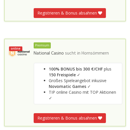
Registrieren & Bonus absahnen
Premium
online
National Casino
sucht in
Hornsömmern
100% BONUS bis 300 €/CHF
plus
150 Freispiele
✓
Großes Spieleangebot inkusive
Novomatic Games
✓
TIP online Casino mit TOP Aktionen
✓
Registrieren & Bonus absahnen