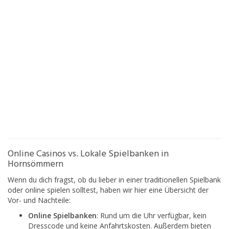
Online Casinos vs. Lokale Spielbanken in
Hornsömmern
Wenn du dich fragst, ob du lieber in einer traditionellen Spielbank
oder online spielen solltest, haben wir hier eine Übersicht der
Vor- und Nachteile:
Online Spielbanken
: Rund um die Uhr verfügbar, kein
Dresscode und keine Anfahrtskosten. Außerdem bieten