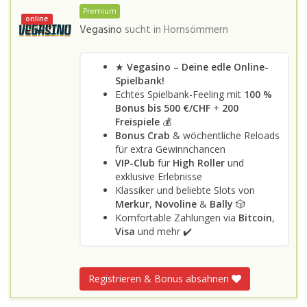
Premium
online
Vegasino
sucht in
Hornsömmern
★
Vegasino – Deine edle Online-
Spielbank!
Echtes Spielbank-Feeling mit
100 %
Bonus bis 500 €/CHF
+
200
Freispiele
💰
Bonus Crab
& wöchentliche Reloads
für extra Gewinnchancen
VIP-Club
für
High Roller
und
exklusive Erlebnisse
Klassiker und beliebte Slots von
Merkur
,
Novoline
&
Bally
🎲
Komfortable Zahlungen via
Bitcoin
,
Visa
und mehr ✔️
Registrieren & Bonus absahnen