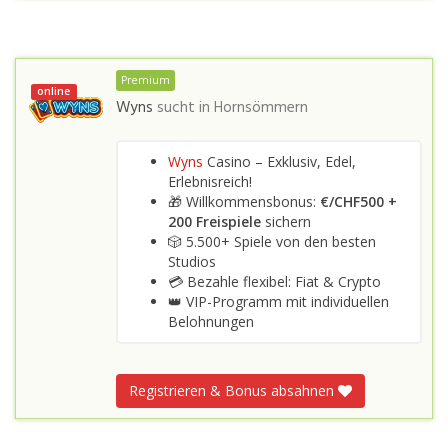
Premium
online
Wyns
sucht in
Hornsömmern
Wyns
Casino – Exklusiv, Edel,
Erlebnisreich!
🎁 Willkommensbonus:
€/CHF500 +
200 Freispiele
sichern
🎲 5.500+ Spiele von den besten
Studios
💳 Bezahle flexibel: Fiat & Crypto
👑 VIP-Programm mit individuellen
Belohnungen
Registrieren & Bonus absahnen