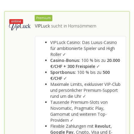
Premium
online
VIPLuck
sucht in
Hornsömmern
VIPLuck Casino: Das Luxus-Casino
für ambitionierte Spieler und High
Roller ✓
Casino-Bonus:
100 % bis zu
20.000
€/CHF + 300 Freispiele
✓
Sportbonus:
100 % bis zu
500
€/CHF
✓
Maximale Limits, exklusiver VIP-Club
und persönlicher Premium-Support
rund um die Uhr ✓
Tausende Premium-Slots von
Novomatic, Pragmatic Play,
Gamomat und weiteren Top-
Providern ✓
Flexible Zahlungen mit
Revolut
,
Google Pay
, Crypto, Visa und E-