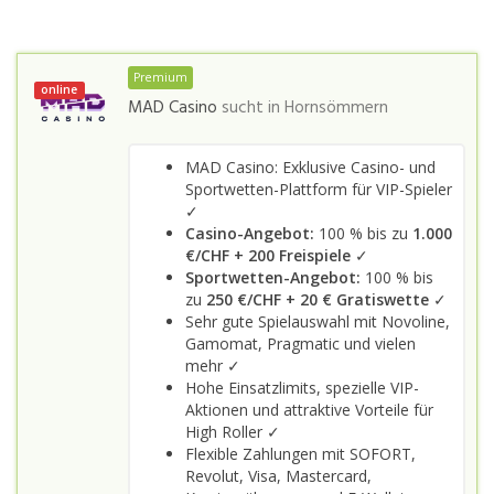
Premium
online
MAD Casino
sucht in
Hornsömmern
MAD Casino: Exklusive Casino- und
Sportwetten-Plattform für VIP-Spieler
✓
Casino-Angebot:
100 % bis zu
1.000
€/CHF + 200 Freispiele
✓
Sportwetten-Angebot:
100 % bis
zu
250 €/CHF + 20 € Gratiswette
✓
Sehr gute Spielauswahl mit Novoline,
Gamomat, Pragmatic und vielen
mehr ✓
Hohe Einsatzlimits, spezielle VIP-
Aktionen und attraktive Vorteile für
High Roller ✓
Flexible Zahlungen mit SOFORT,
Revolut, Visa, Mastercard,