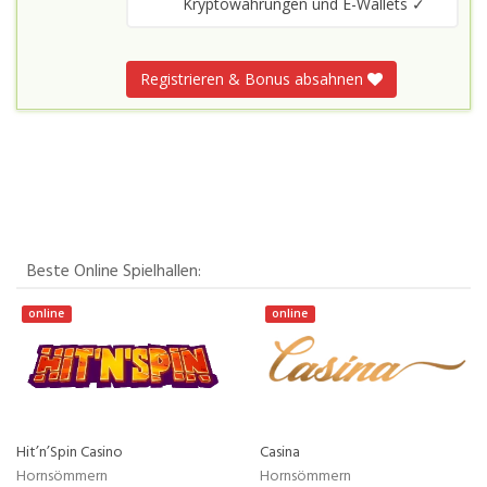
Kryptowährungen und E-Wallets ✓
Registrieren & Bonus absahnen
Beste Online Spielhallen:
online
online
Hit’n’Spin Casino
Casina
Hornsömmern
Hornsömmern