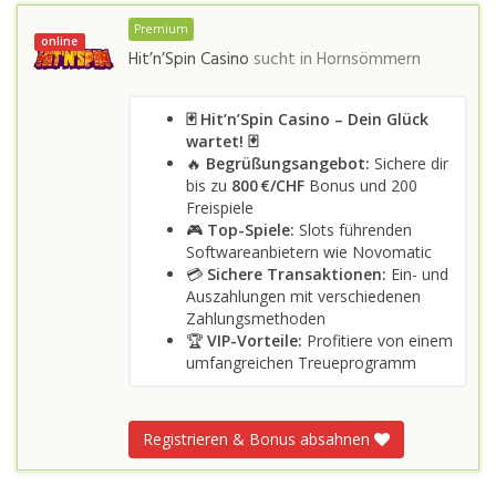
Premium
online
Hit’n’Spin Casino
sucht in
Hornsömmern
🃏 Hit’n’Spin Casino – Dein Glück
wartet! 🃏
🔥
Begrüßungsangebot:
Sichere dir
bis zu
800 €/CHF
Bonus und 200
Freispiele
🎮
Top-Spiele:
Slots führenden
Softwareanbietern wie Novomatic
💳
Sichere Transaktionen:
Ein- und
Auszahlungen mit verschiedenen
Zahlungsmethoden
🏆
VIP-Vorteile:
Profitiere von einem
umfangreichen Treueprogramm
Registrieren & Bonus absahnen