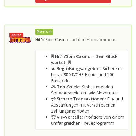
Premium
online
Hit’n’Spin Casino
sucht in
Hornsömmern
🃏 Hit’n’Spin Casino – Dein Glück
wartet! 🃏
🔥
Begrüßungsangebot:
Sichere dir
bis zu
800 €/CHF
Bonus und 200
Freispiele
🎮
Top-Spiele:
Slots führenden
Softwareanbietern wie Novomatic
💳
Sichere Transaktionen:
Ein- und
Auszahlungen mit verschiedenen
Zahlungsmethoden
🏆
VIP-Vorteile:
Profitiere von einem
umfangreichen Treueprogramm