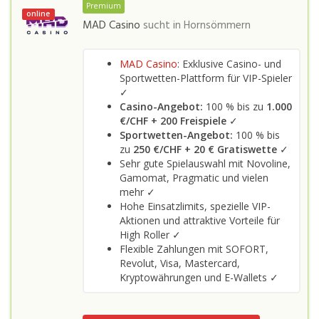
Premium
online
MAD Casino
sucht in
Hornsömmern
MAD Casino
: Exklusive Casino- und
Sportwetten-Plattform für VIP-Spieler
✓
Casino-Angebot:
100 % bis zu
1.000
€/CHF + 200 Freispiele
✓
Sportwetten-Angebot:
100 % bis
zu
250 €/CHF + 20 € Gratiswette
✓
Sehr gute Spielauswahl mit Novoline,
Gamomat, Pragmatic und vielen
mehr ✓
Hohe Einsatzlimits, spezielle VIP-
Aktionen und attraktive Vorteile für
High Roller ✓
Flexible Zahlungen mit SOFORT,
Revolut, Visa, Mastercard,
Kryptowährungen und E-Wallets ✓