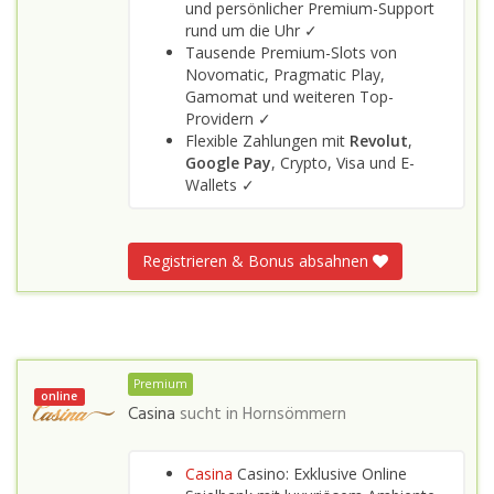
und persönlicher Premium-Support
rund um die Uhr ✓
Tausende Premium-Slots von
Novomatic, Pragmatic Play,
Gamomat und weiteren Top-
Providern ✓
Flexible Zahlungen mit
Revolut
,
Google Pay
, Crypto, Visa und E-
Wallets ✓
Registrieren & Bonus absahnen
Premium
online
Casina
sucht in
Hornsömmern
Casina
Casino: Exklusive Online