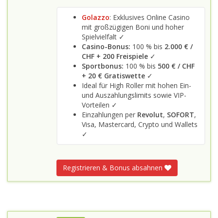
Golazzo
: Exklusives Online Casino
mit großzügigen Boni und hoher
Spielvielfalt ✓
Casino-Bonus:
100 % bis
2.000 € /
CHF + 200 Freispiele
✓
Sportbonus:
100 % bis
500 € / CHF
+ 20 € Gratiswette
✓
Ideal für High Roller mit hohen Ein-
und Auszahlungslimits sowie VIP-
Vorteilen ✓
Einzahlungen per
Revolut
,
SOFORT
,
Visa, Mastercard, Crypto und Wallets
✓
Registrieren & Bonus absahnen