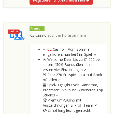
Registrieren & Bonus absahnen
Premium
online
ICE Casino
sucht in
Hornsömmern
⭐
ICE
Casino – Vom Sommer
eingefroren, nun heiß im Spiel! ⭐
🔥 Welcome Deal: bis zu €1.500 bei
satten 450% Bonus über deine
ersten vier Einzahlungen ✓
🎁 Plus: 270 Freispiele u. a. auf Book
of Fallen ✓
🎰 Spiel‑Highlights von Gamomat,
Pragmatic, Novoline & weiteren Top
Studios ✓
🏆 Premium‑Casino mit
Auszeichnungen & Profi‑Team ✓
💳 Einzahlung leicht gemacht: