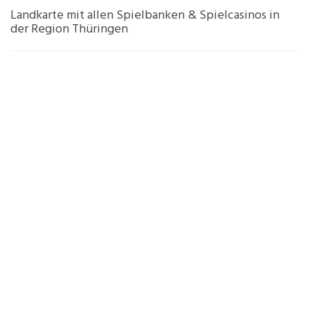
Landkarte mit allen Spielbanken & Spielcasinos in
der Region Thüringen