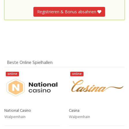
Registrieren & Bonus absahnen
Beste Online Spielhallen:
online
online
National Casino
Casina
Walpernhain
Walpernhain