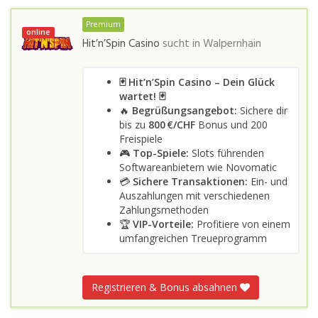
Premium
online
Hit’n’Spin Casino
sucht in
Walpernhain
🃏 Hit’n’Spin Casino – Dein Glück
wartet! 🃏
🔥
Begrüßungsangebot:
Sichere dir
bis zu
800 €/CHF
Bonus und 200
Freispiele
🎮
Top-Spiele:
Slots führenden
Softwareanbietern wie Novomatic
💳
Sichere Transaktionen:
Ein- und
Auszahlungen mit verschiedenen
Zahlungsmethoden
🏆
VIP-Vorteile:
Profitiere von einem
umfangreichen Treueprogramm
Registrieren & Bonus absahnen