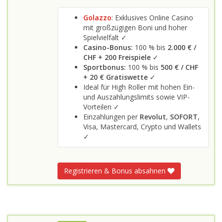
Golazzo
: Exklusives Online Casino
mit großzügigen Boni und hoher
Spielvielfalt ✓
Casino-Bonus:
100 % bis
2.000 € /
CHF + 200 Freispiele
✓
Sportbonus:
100 % bis
500 € / CHF
+ 20 € Gratiswette
✓
Ideal für High Roller mit hohen Ein-
und Auszahlungslimits sowie VIP-
Vorteilen ✓
Einzahlungen per
Revolut
,
SOFORT
,
Visa, Mastercard, Crypto und Wallets
✓
Registrieren & Bonus absahnen