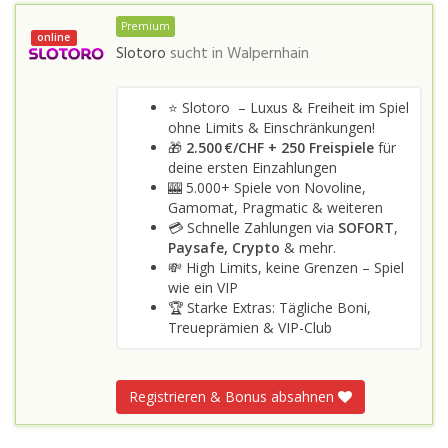
Premium
online
Slotoro
sucht in
Walpernhain
⭐ Slotoro – Luxus & Freiheit im Spiel
ohne Limits & Einschränkungen!
🎁
2.500 €/CHF + 250 Freispiele
für
deine ersten Einzahlungen
🎰 5.000+ Spiele von Novoline,
Gamomat, Pragmatic & weiteren
💳 Schnelle Zahlungen via
SOFORT
,
Paysafe, Crypto
& mehr.
💸 High Limits, keine Grenzen – Spiel
wie ein VIP
🏆 Starke Extras: Tägliche Boni,
Treueprämien & VIP-Club
Registrieren & Bonus absahnen