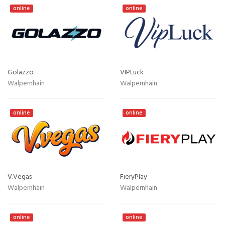
online
online
Golazzo
VIPLuck
Walpernhain
Walpernhain
online
online
V.Vegas
FieryPlay
Walpernhain
Walpernhain
online
online