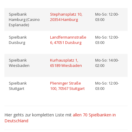
Spielbank
Stephansplatz 10,
Mo-So: 12:00-
Hamburg (Casino
20354 Hamburg
03:00
Esplanade)
Spielbank
Landfermannstraße
Mo-So: 12:00-
Duisburg
6, 47051 Duisburg
03:00
Spielbank
Kurhausplatz 1,
Mo-So: 14:00-
Wiesbaden
65189 Wiesbaden
02:00
Spielbank
Plieninger Straße
Mo-So: 12:00-
Stuttgart
100, 70567 Stuttgart
03:00
Hier gehts zur kompletten Liste mit
allen 70 Spielbanken in
Deutschland