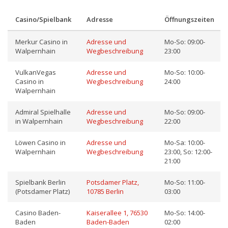
Casino/Spielbank
Adresse
Öffnungszeiten
Merkur Casino in
Adresse und
Mo-So: 09:00-
Walpernhain
Wegbeschreibung
23:00
VulkanVegas
Adresse und
Mo-So: 10:00-
Casino in
Wegbeschreibung
24:00
Walpernhain
Admiral Spielhalle
Adresse und
Mo-So: 09:00-
in Walpernhain
Wegbeschreibung
22:00
Löwen Casino in
Adresse und
Mo-Sa: 10:00-
Walpernhain
Wegbeschreibung
23:00, So: 12:00-
21:00
Spielbank Berlin
Potsdamer Platz,
Mo-So: 11:00-
(Potsdamer Platz)
10785 Berlin
03:00
Casino Baden-
Kaiserallee 1, 76530
Mo-So: 14:00-
Baden
Baden-Baden
02:00