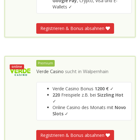
Google Pay
, Crypto, Visa und E-
Wallets ✓
Registrieren & Bonus absahnen
Premium
online
Verde Casino
sucht in
Walpernhain
Verde Casino Bonus
1200 €
✓
220
Freispiele z.B. bei
Sizzling Hot
✓
Online Casino des Monats mit
Novo
Slots
✓
Registrieren & Bonus absahnen