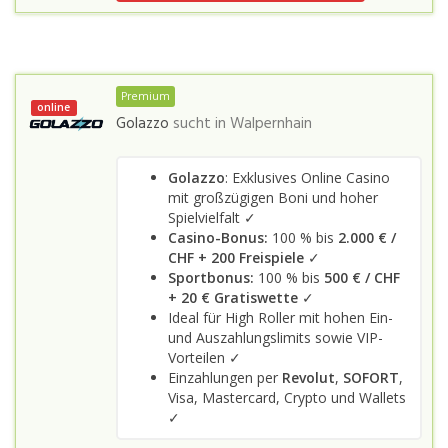
Premium
online
Golazzo
sucht in
Walpernhain
Golazzo
: Exklusives Online Casino
mit großzügigen Boni und hoher
Spielvielfalt ✓
Casino-Bonus:
100 % bis
2.000 € /
CHF + 200 Freispiele
✓
Sportbonus:
100 % bis
500 € / CHF
+ 20 € Gratiswette
✓
Ideal für High Roller mit hohen Ein-
und Auszahlungslimits sowie VIP-
Vorteilen ✓
Einzahlungen per
Revolut
,
SOFORT
,
Visa, Mastercard, Crypto und Wallets
✓