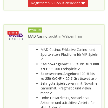
Registrieren & Bonus absahnen
Premium
online
MAD Casino
sucht in
Walpernhain
MAD Casino: Exklusive Casino- und
Sportwetten-Plattform für VIP-Spieler
✓
Casino-Angebot:
100 % bis zu
1.000
€/CHF + 200 Freispiele
✓
Sportwetten-Angebot:
100 % bis
zu
250 €/CHF + 20 € Gratiswette
✓
Sehr gute Spielauswahl mit Novoline,
Gamomat, Pragmatic und vielen
mehr ✓
Hohe Einsatzlimits, spezielle VIP-
Aktionen und attraktive Vorteile für
High Roller ✓