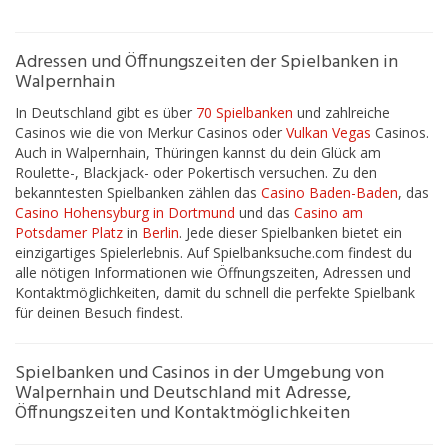
Adressen und Öffnungszeiten der Spielbanken in
Walpernhain
In Deutschland gibt es über
70 Spielbanken
und zahlreiche
Casinos wie die von Merkur Casinos oder
Vulkan Vegas
Casinos.
Auch in Walpernhain, Thüringen kannst du dein Glück am
Roulette-, Blackjack- oder Pokertisch versuchen. Zu den
bekanntesten Spielbanken zählen das
Casino Baden-Baden
, das
Casino Hohensyburg in Dortmund
und das
Casino am
Potsdamer Platz
in
Berlin
. Jede dieser Spielbanken bietet ein
einzigartiges Spielerlebnis. Auf Spielbanksuche.com findest du
alle nötigen Informationen wie Öffnungszeiten, Adressen und
Kontaktmöglichkeiten, damit du schnell die perfekte Spielbank
für deinen Besuch findest.
Spielbanken und Casinos in der Umgebung von
Walpernhain und Deutschland mit Adresse,
Öffnungszeiten und Kontaktmöglichkeiten