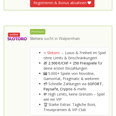
Registrieren & Bonus absahnen
Premium
online
Slotoro
sucht in
Walpernhain
⭐
Slotoro
– Luxus & Freiheit im Spiel
ohne Limits & Einschränkungen!
🎁
2.500 €/CHF + 250 Freispiele
für
deine ersten Einzahlungen
🎰 5.000+ Spiele von Novoline,
Gamomat, Pragmatic & weiteren
💳 Schnelle Zahlungen via
SOFORT
,
Paysafe, Crypto
& mehr.
💸 High Limits, keine Grenzen – Spiel
wie ein VIP
🏆 Starke Extras: Tägliche Boni,
Treueprämien & VIP-Club