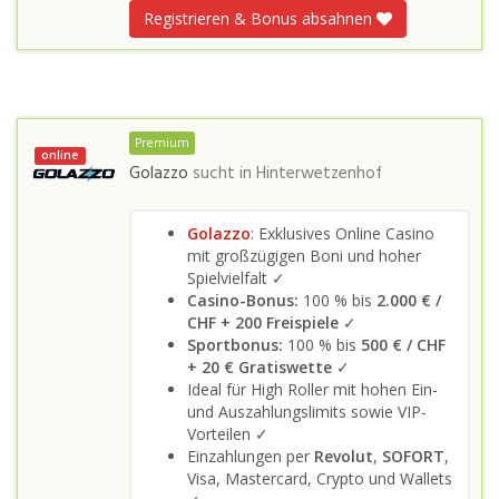
Registrieren & Bonus absahnen
Premium
online
Golazzo
sucht in
Hinterwetzenhof
Golazzo
: Exklusives Online Casino
mit großzügigen Boni und hoher
Spielvielfalt ✓
Casino-Bonus:
100 % bis
2.000 € /
CHF + 200 Freispiele
✓
Sportbonus:
100 % bis
500 € / CHF
+ 20 € Gratiswette
✓
Ideal für High Roller mit hohen Ein-
und Auszahlungslimits sowie VIP-
Vorteilen ✓
Einzahlungen per
Revolut
,
SOFORT
,
Visa, Mastercard, Crypto und Wallets