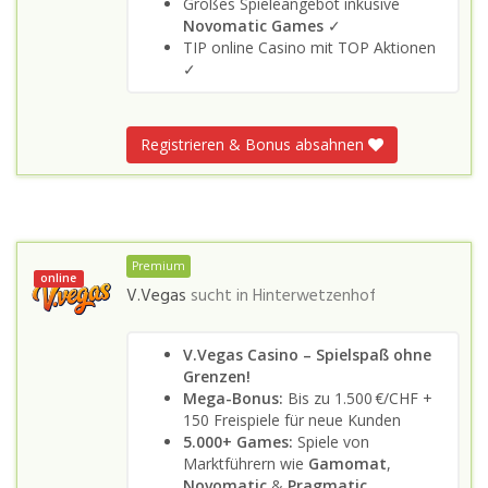
Großes Spieleangebot inkusive
Novomatic Games
✓
TIP online Casino mit TOP Aktionen
✓
Registrieren & Bonus absahnen
Premium
online
V.Vegas
sucht in
Hinterwetzenhof
V.Vegas Casino – Spielspaß ohne
Grenzen!
Mega-Bonus:
Bis zu 1.500 €/CHF +
150 Freispiele für neue Kunden
5.000+ Games:
Spiele von
Marktführern wie
Gamomat
,
Novomatic
&
Pragmatic