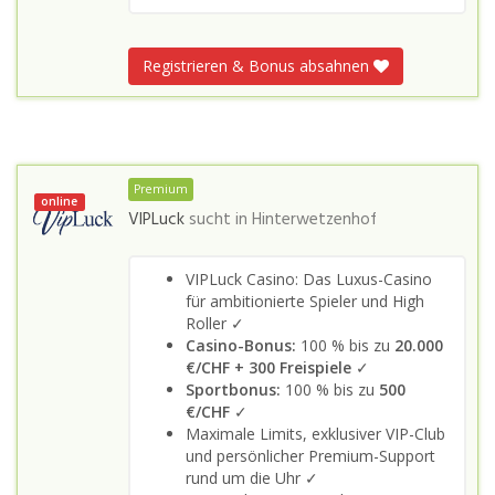
Registrieren & Bonus absahnen
Premium
online
VIPLuck
sucht in
Hinterwetzenhof
VIPLuck Casino: Das Luxus-Casino
für ambitionierte Spieler und High
Roller ✓
Casino-Bonus:
100 % bis zu
20.000
€/CHF + 300 Freispiele
✓
Sportbonus:
100 % bis zu
500
€/CHF
✓
Maximale Limits, exklusiver VIP-Club
und persönlicher Premium-Support
rund um die Uhr ✓