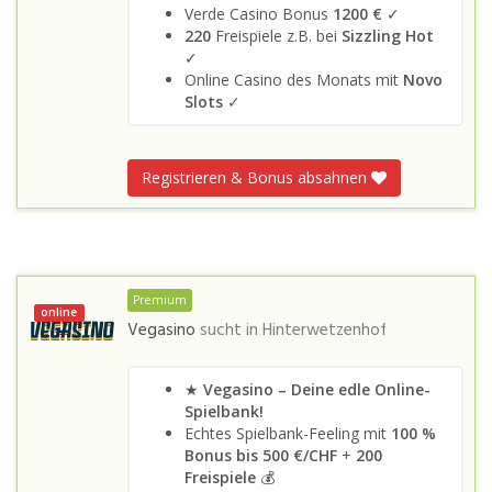
Verde Casino Bonus
1200 €
✓
220
Freispiele z.B. bei
Sizzling Hot
✓
Online Casino des Monats mit
Novo
Slots
✓
Registrieren & Bonus absahnen
Premium
online
Vegasino
sucht in
Hinterwetzenhof
★
Vegasino – Deine edle Online-
Spielbank!
Echtes Spielbank-Feeling mit
100 %
Bonus bis 500 €/CHF
+
200
Freispiele
💰