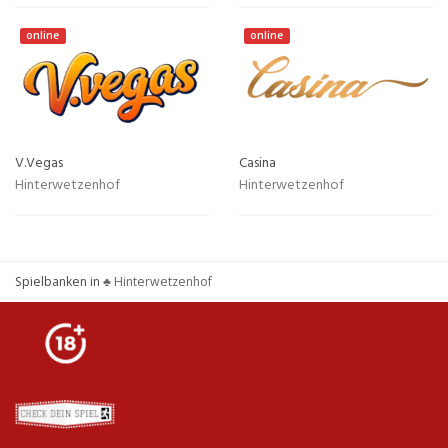
online
online
V.Vegas
Casina
Hinterwetzenhof
Hinterwetzenhof
Spielbanken in
♣
Hinterwetzenhof