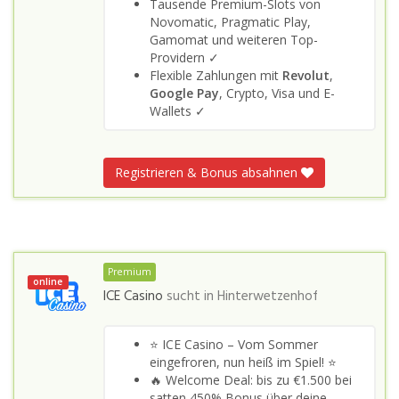
Tausende Premium-Slots von
Novomatic, Pragmatic Play,
Gamomat und weiteren Top-
Providern ✓
Flexible Zahlungen mit
Revolut
,
Google Pay
, Crypto, Visa und E-
Wallets ✓
Registrieren & Bonus absahnen
Premium
online
ICE Casino
sucht in
Hinterwetzenhof
⭐ ICE Casino – Vom Sommer
eingefroren, nun heiß im Spiel! ⭐
🔥 Welcome Deal: bis zu €1.500 bei
satten 450% Bonus über deine