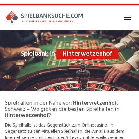
Skip
to
main
Toggl
content
navig
Spielbank in
Hinterwetzenhof
Spielhallen in der Nähe von
Hinterwetzenhof,
Schweiz – Wo gibt es die besten Spielhallen in
Hinterwetzenhof
?
Die Spielhalle ist das Gegenstück zum Onlinecasino. Im
Gegensatz zu den virtuellen Spielhallen, die wir alle aus dem
Internet kennen, gibt es in der Schweiz mittlerweile weniger