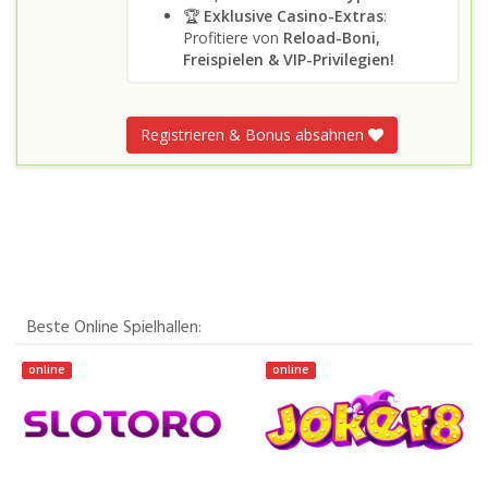
🏆
Exklusive Casino-Extras
:
Profitiere von
Reload-Boni,
Freispielen & VIP-Privilegien!
Registrieren & Bonus absahnen
Beste Online Spielhallen:
online
online