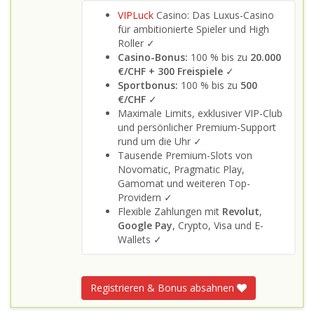
VIPLuck
Casino: Das Luxus-Casino
für ambitionierte Spieler und High
Roller ✓
Casino-Bonus:
100 % bis zu
20.000
€/CHF + 300 Freispiele
✓
Sportbonus:
100 % bis zu
500
€/CHF
✓
Maximale Limits, exklusiver VIP-Club
und persönlicher Premium-Support
rund um die Uhr ✓
Tausende Premium-Slots von
Novomatic, Pragmatic Play,
Gamomat und weiteren Top-
Providern ✓
Flexible Zahlungen mit
Revolut
,
Google Pay
, Crypto, Visa und E-
Wallets ✓
Registrieren & Bonus absahnen