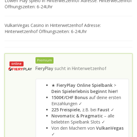
Löwen Play Spielo in Hinterwetzenhof Adresse: Hinterwetzenhof
Öffnungszeiten: 6-24Uhr
VulkanVegas Casino in Hinterwetzenhof Adresse:
Hinterwetzenhof Öffnungszeiten: 6-24Uhr
Premium
online
FieryPlay
sucht in
Hinterwetzenhof
★
FieryPlay Online Spielbank
>
Dein Spielerlebnis beginnt hier!
1500€/CHF Bonus
auf deine ersten
Einzahlungen ✓
225 Freispiele
, z.B. bei
Faust
✓
Novomatic & Pragmatic
– alle
beliebten Spielbank Slots ✓
Von den Machern von
VulkanVegas
✓