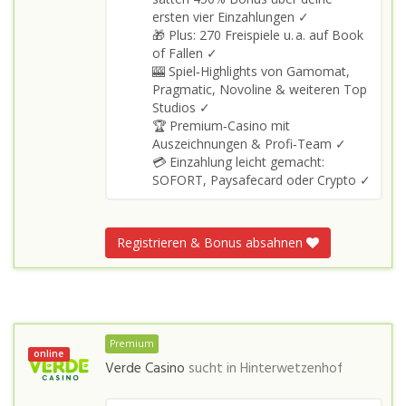
ersten vier Einzahlungen ✓
🎁 Plus: 270 Freispiele u. a. auf Book
of Fallen ✓
🎰 Spiel‑Highlights von Gamomat,
Pragmatic, Novoline & weiteren Top
Studios ✓
🏆 Premium‑Casino mit
Auszeichnungen & Profi‑Team ✓
💳 Einzahlung leicht gemacht:
SOFORT, Paysafecard oder Crypto ✓
Registrieren & Bonus absahnen
Premium
online
Verde Casino
sucht in
Hinterwetzenhof