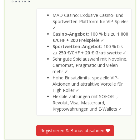
MAD Casino: Exklusive Casino- und
Sportwetten-Plattform für VIP-Spieler
✓
Casino-Angebot:
100 % bis zu
1.000
€/CHF + 200 Freispiele
✓
Sportwetten-Angebot:
100 % bis
zu
250 €/CHF + 20 € Gratiswette
✓
Sehr gute Spielauswahl mit Novoline,
Gamomat, Pragmatic und vielen
mehr ✓
Hohe Einsatzlimits, spezielle VIP-
Aktionen und attraktive Vorteile für
High Roller ✓
Flexible Zahlungen mit SOFORT,
Revolut, Visa, Mastercard,
Kryptowährungen und E-Wallets ✓
Registrieren & Bonus absahnen