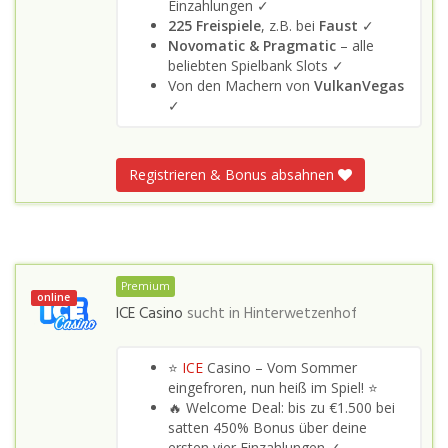
Einzahlungen ✓
225 Freispiele
, z.B. bei
Faust
✓
Novomatic & Pragmatic
– alle
beliebten Spielbank Slots ✓
Von den Machern von
VulkanVegas
✓
Registrieren & Bonus absahnen
Premium
online
ICE Casino
sucht in
Hinterwetzenhof
⭐
ICE
Casino – Vom Sommer
eingefroren, nun heiß im Spiel! ⭐
🔥 Welcome Deal: bis zu €1.500 bei
satten 450% Bonus über deine
ersten vier Einzahlungen ✓