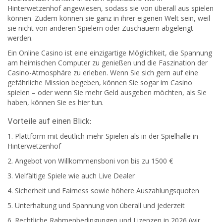
Hinterwetzenhof angewiesen, sodass sie von überall aus spielen
können. Zudem können sie ganz in ihrer eigenen Welt sein, weil
sie nicht von anderen Spielern oder Zuschauern abgelengt
werden.
Ein Online Casino ist eine einzigartige Möglichkeit, die Spannung
am heimischen Computer zu genießen und die Faszination der
Casino-Atmosphäre zu erleben. Wenn Sie sich gern auf eine
gefährliche Mission begeben, können Sie sogar im Casino
spielen – oder wenn Sie mehr Geld ausgeben möchten, als Sie
haben, können Sie es hier tun.
Vorteile auf einen Blick:
1. Plattform mit deutlich mehr Spielen als in der Spielhalle in
Hinterwetzenhof
2. Angebot von Willkommensboni von bis zu 1500 €
3. Vielfältige Spiele wie auch Live Dealer
4. Sicherheit und Fairness sowie höhere Auszahlungsquoten
5. Unterhaltung und Spannung von überall und jederzeit
6. Rechtliche Rahmenbedingungen und Lizenzen in 2026 (wir