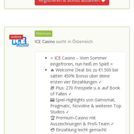
Registrieren & Bonus absahnen
Premium
online
ICE Casino
sucht in
Österreich
⭐
ICE
Casino – Vom Sommer
eingefroren, nun heiß im Spiel! ⭐
🔥 Welcome Deal: bis zu €1.500 bei
satten 450% Bonus über deine
ersten vier Einzahlungen ✓
🎁 Plus: 270 Freispiele u. a. auf Book
of Fallen ✓
🎰 Spiel‑Highlights von Gamomat,
Pragmatic, Novoline & weiteren Top
Studios ✓
🏆 Premium‑Casino mit
Auszeichnungen & Profi‑Team ✓
💳 Einzahlung leicht gemacht: