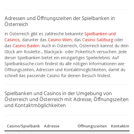
Adressen und Öffnungszeiten der Spielbanken in
Österreich
In Österreich gibt es zahlreiche bekannte
Spielbanken und
Casinos,
darunter das
Casino Wien
, das
Casino Salzburg
oder
das
Casino Baden
. Auch in Österreich, Österreich kannst du dein
Glück am Roulette-, Blackjack- oder Pokertisch versuchen. Jede
dieser Spielbanken bietet ein einzigartiges Spielerlebnis. Auf
Spielbanksuche.com findest du alle nötigen Informationen wie
Öffnungszeiten, Adressen und Kontaktmöglichkeiten, damit du
schnell das passende Casino für deinen Besuch findest.
Spielbanken und Casinos in der Umgebung von
Österreich und Österreich mit Adresse, Öffnungszeiten
und Kontaktmöglichkeiten
Casino/Spielbank
Adresse
Öffnungszeiten
Kontaktinf