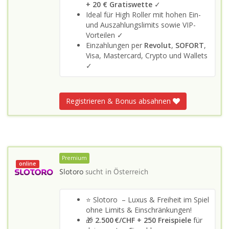
+ 20 € Gratiswette
✓
Ideal für High Roller mit hohen Ein-
und Auszahlungslimits sowie VIP-
Vorteilen ✓
Einzahlungen per
Revolut
,
SOFORT
,
Visa, Mastercard, Crypto und Wallets
✓
Registrieren & Bonus absahnen
Premium
online
Slotoro
sucht in
Österreich
⭐ Slotoro – Luxus & Freiheit im Spiel
ohne Limits & Einschränkungen!
🎁
2.500 €/CHF + 250 Freispiele
für