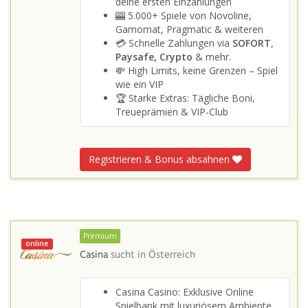
deine ersten Einzahlungen
🎰 5.000+ Spiele von Novoline,
Gamomat, Pragmatic & weiteren
💳 Schnelle Zahlungen via
SOFORT
,
Paysafe, Crypto
& mehr.
💸 High Limits, keine Grenzen – Spiel
wie ein VIP
🏆 Starke Extras: Tägliche Boni,
Treueprämien & VIP-Club
Registrieren & Bonus absahnen
Premium
online
Casina
sucht in
Österreich
Casina Casino: Exklusive Online
Spielbank mit luxuriösem Ambiente