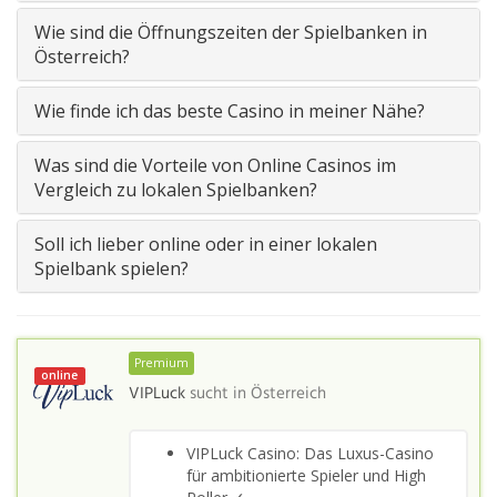
Wie sind die Öffnungszeiten der Spielbanken in
Österreich?
Wie finde ich das beste Casino in meiner Nähe?
Was sind die Vorteile von Online Casinos im
Vergleich zu lokalen Spielbanken?
Soll ich lieber online oder in einer lokalen
Spielbank spielen?
Premium
online
VIPLuck
sucht in
Österreich
VIPLuck Casino: Das Luxus-Casino
für ambitionierte Spieler und High