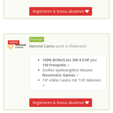
Registrieren & Bonus absahnen
Premium
online
National Casino
sucht in
Österreich
100% BONUS bis 300 €/CHF
plus
150 Freispiele
✓
Großes Spieleangebot inkusive
Novomatic Games
✓
TIP online Casino mit TOP Aktionen
✓
Registrieren & Bonus absahnen