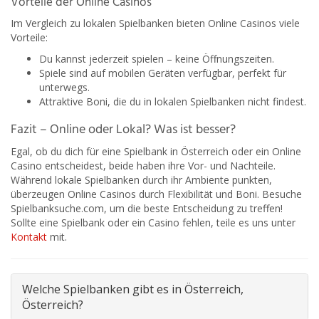
Vorteile der Online Casinos
Im Vergleich zu lokalen Spielbanken bieten Online Casinos viele
Vorteile:
Du kannst jederzeit spielen – keine Öffnungszeiten.
Spiele sind auf mobilen Geräten verfügbar, perfekt für
unterwegs.
Attraktive Boni, die du in lokalen Spielbanken nicht findest.
Fazit – Online oder Lokal? Was ist besser?
Egal, ob du dich für eine Spielbank in Österreich oder ein Online
Casino entscheidest, beide haben ihre Vor- und Nachteile.
Während lokale Spielbanken durch ihr Ambiente punkten,
überzeugen Online Casinos durch Flexibilität und Boni. Besuche
Spielbanksuche.com, um die beste Entscheidung zu treffen!
Sollte eine Spielbank oder ein Casino fehlen, teile es uns unter
Kontakt
mit.
Welche Spielbanken gibt es in Österreich,
Österreich?