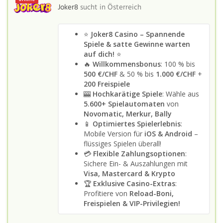
Joker8
sucht in
Österreich
⭐
Joker8 Casino – Spannende
Spiele & satte Gewinne warten
auf dich!
⭐
🔥
Willkommensbonus
: 100 % bis
500 €/CHF
& 50 % bis
1.000 €/CHF
+
200 Freispiele
🎰
Hochkarätige Spiele
: Wähle aus
5.600+ Spielautomaten
von
Novomatic, Merkur, Bally
📱
Optimiertes Spielerlebnis
:
Mobile Version für
iOS & Android
–
flüssiges Spielen überall!
💳
Flexible Zahlungsoptionen
:
Sichere Ein- & Auszahlungen mit
Visa, Mastercard & Krypto
🏆
Exklusive Casino-Extras
:
Profitiere von
Reload-Boni,
Freispielen & VIP-Privilegien!