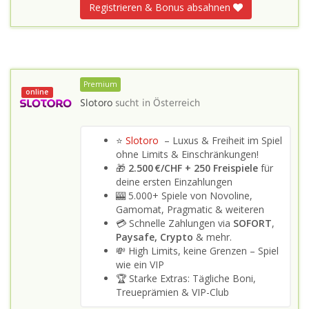
Registrieren & Bonus absahnen
Premium
online
Slotoro
sucht in
Österreich
⭐
Slotoro
– Luxus & Freiheit im Spiel
ohne Limits & Einschränkungen!
🎁
2.500 €/CHF + 250 Freispiele
für
deine ersten Einzahlungen
🎰 5.000+ Spiele von Novoline,
Gamomat, Pragmatic & weiteren
💳 Schnelle Zahlungen via
SOFORT
,
Paysafe, Crypto
& mehr.
💸 High Limits, keine Grenzen – Spiel
wie ein VIP
🏆 Starke Extras: Tägliche Boni,
Treueprämien & VIP-Club