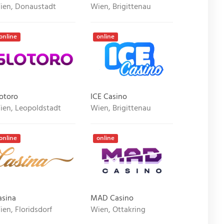
ien, Donaustadt
Wien, Brigittenau
online
online
lotoro
ICE Casino
ien, Leopoldstadt
Wien, Brigittenau
online
online
asina
MAD Casino
en, Floridsdorf
Wien, Ottakring