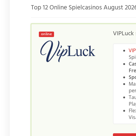
Top 12 Online Spielcasinos August 202
VIPLuck
online
VI
Spi
Ca
Fre
Sp
Max
pe
Ta
Pl
Fle
Vis