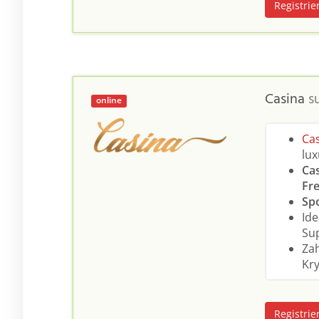
Registri
Casina
s
online
Ca
lu
Ca
Fre
Sp
Ide
Su
Zah
Kr
Registri