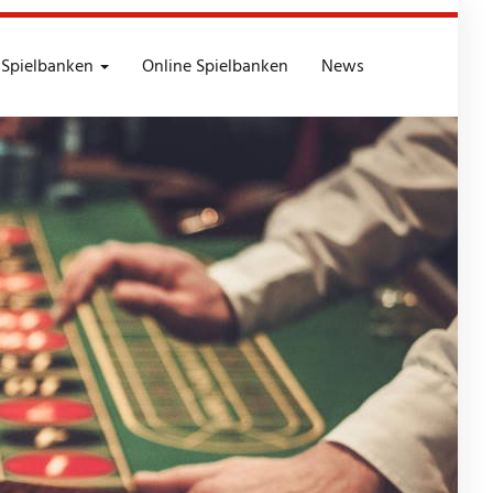
Spielbanken
Online Spielbanken
News