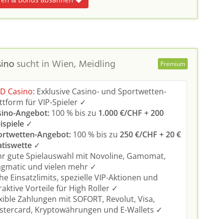
ino
sucht in
Wien, Meidling
Premium
D Casino
: Exklusive Casino- und Sportwetten-
ttform für VIP-Spieler ✓
sino-Angebot:
100 % bis zu
1.000 €/CHF + 200
ispiele
✓
ortwetten-Angebot:
100 % bis zu
250 €/CHF + 20 €
atiswette
✓
hr gute Spielauswahl mit Novoline, Gamomat,
agmatic und vielen mehr ✓
e Einsatzlimits, spezielle VIP-Aktionen und
raktive Vorteile für High Roller ✓
xible Zahlungen mit SOFORT, Revolut, Visa,
stercard, Kryptowährungen und E-Wallets ✓