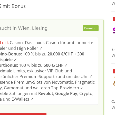
W
6 mit Bonus
sucht in
Wien, Liesing
Premium
PLuck
Casino: Das Luxus-Casino für ambitionierte
eler und High Roller ✓
S
sino-Bonus:
100 % bis zu
20.000 €/CHF + 300
W
ispiele
✓
ortbonus:
100 % bis zu
500 €/CHF
✓
imale Limits, exklusiver VIP-Club und
rsönlicher Premium-Support rund um die Uhr ✓
usende Premium-Slots von Novomatic, Pragmatic
ay, Gamomat und weiteren Top-Providern ✓
xible Zahlungen mit
Revolut
,
Google Pay
, Crypto,
a und E-Wallets ✓
C
Wi