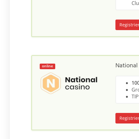
Cl
Registri
National
online
10
Gr
TIP
Registri