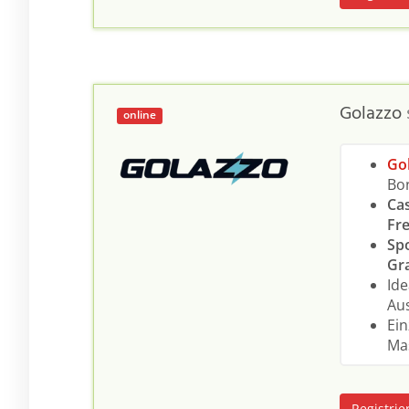
Golazzo
online
Go
Bon
Ca
Fre
Sp
Gr
Ide
Aus
Ei
Mas
Registri