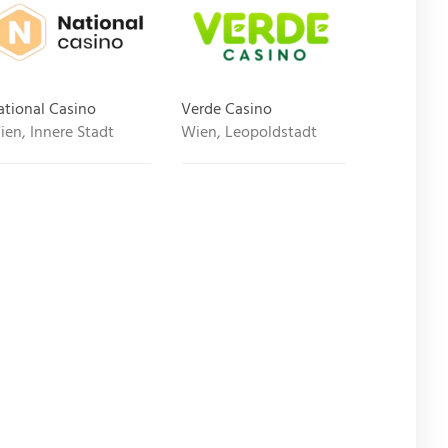
ational Casino
Verde Casino
ien, Innere Stadt
Wien, Leopoldstadt