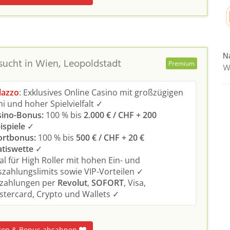
N
sucht in
Wien, Leopoldstadt
Premium
W
lazzo
: Exklusives Online Casino mit großzügigen
i und hoher Spielvielfalt ✓
sino-Bonus:
100 % bis
2.000 € / CHF + 200
ispiele
✓
ortbonus:
100 % bis
500 € / CHF + 20 €
atiswette
✓
al für High Roller mit hohen Ein- und
zahlungslimits sowie VIP-Vorteilen ✓
nzahlungen per
Revolut
,
SOFORT
, Visa,
tercard, Crypto und Wallets ✓
eren & Bonus absahnen