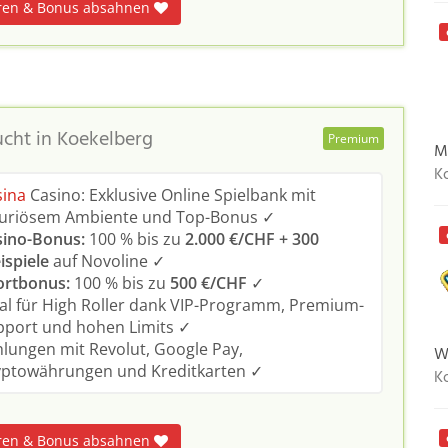
eren & Bonus absahnen
ucht in
Koekelberg
Premium
M
K
sina
Casino: Exklusive Online Spielbank mit
xuriösem Ambiente und Top-Bonus ✓
sino-Bonus:
100 % bis zu
2.000 €/CHF + 300
ispiele
auf Novoline ✓
ortbonus:
100 % bis zu
500 €/CHF
✓
al für High Roller dank VIP-Programm, Premium-
pport und hohen Limits ✓
lungen mit Revolut, Google Pay,
W
yptowährungen und Kreditkarten ✓
K
eren & Bonus absahnen