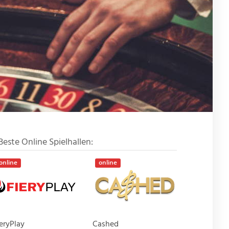
Beste Online Spielhallen:
online
online
eryPlay
Cashed