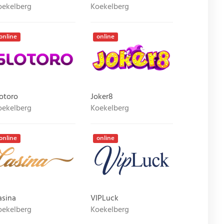
oekelberg
Koekelberg
online
online
lotoro
Joker8
oekelberg
Koekelberg
online
online
asina
VIPLuck
oekelberg
Koekelberg