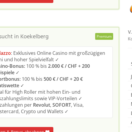
V
sucht in
Koekelberg
Premium
K
lazzo
: Exklusives Online Casino mit großzügigen
i und hoher Spielvielfalt ✓
sino-Bonus:
100 % bis
2.000 € / CHF + 200
ispiele
✓
ortbonus:
100 % bis
500 € / CHF + 20 €
atiswette
✓
al für High Roller mit hohen Ein- und
zahlungslimits sowie VIP-Vorteilen ✓
nzahlungen per
Revolut
,
SOFORT
, Visa,
tercard, Crypto und Wallets ✓
eren & Bonus absahnen