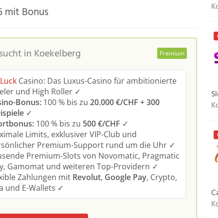
K
6 mit Bonus
sucht in
Koekelberg
Premium
PLuck
Casino: Das Luxus-Casino für ambitionierte
eler und High Roller ✓
S
sino-Bonus:
100 % bis zu
20.000 €/CHF + 300
K
ispiele
✓
ortbonus:
100 % bis zu
500 €/CHF
✓
imale Limits, exklusiver VIP-Club und
rsönlicher Premium-Support rund um die Uhr ✓
usende Premium-Slots von Novomatic, Pragmatic
ay, Gamomat und weiteren Top-Providern ✓
xible Zahlungen mit
Revolut
,
Google Pay
, Crypto,
a und E-Wallets ✓
C
K