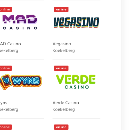
online
online
AD Casino
Vegasino
oekelberg
Koekelberg
online
online
yns
Verde Casino
oekelberg
Koekelberg
online
online