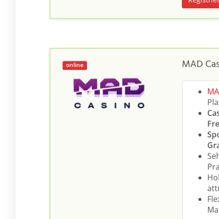
MAD Cas
online
MA
Pla
Ca
Fre
Sp
Gr
Se
Pr
Hoh
att
Fle
Ma